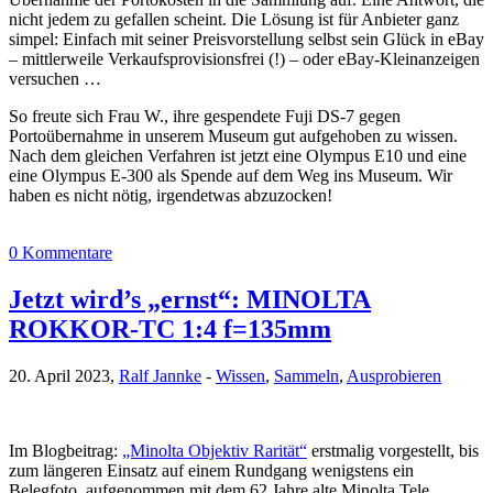
nicht jedem zu gefallen scheint. Die Lösung ist für Anbieter ganz
simpel: Einfach mit seiner Preisvorstellung selbst sein Glück in eBay
– mittlerweile Verkaufsprovisionsfrei (!) – oder eBay-Kleinanzeigen
versuchen …
So freute sich Frau W., ihre gespendete Fuji DS-7 gegen
Portoübernahme in unserem Museum gut aufgehoben zu wissen.
Nach dem gleichen Verfahren ist jetzt eine Olympus E10 und eine
eine Olympus E-300 als Spende auf dem Weg ins Museum. Wir
haben es nicht nötig, irgendetwas abzuzocken!
0 Kommentare
Jetzt wird’s „ernst“: MINOLTA
ROKKOR-TC 1:4 f=135mm
20. April 2023,
Ralf Jannke
-
Wissen
,
Sammeln
,
Ausprobieren
Im Blogbeitrag:
„Minolta Objektiv Rarität“
erstmalig vorgestellt, bis
zum längeren Einsatz auf einem Rundgang wenigstens ein
Belegfoto, aufgenommen mit dem 62 Jahre alte Minolta Tele.