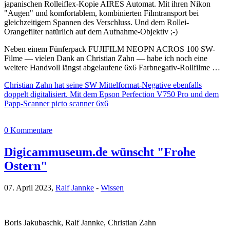
japanischen Rolleiflex-Kopie AIRES Automat. Mit ihren Nikon
"Augen" und komfortablem, kombinierten Filmtransport bei
gleichzeitigem Spannen des Verschluss. Und dem Rollei-
Orangefilter natürlich auf dem Aufnahme-Objektiv ;-)
Neben einem Fünferpack FUJIFILM NEOPN ACROS 100 SW-
Filme — vielen Dank an Christian Zahn — habe ich noch eine
weitere Handvoll längst abgelaufene 6x6 Farbnegativ-Rollfilme …
Christian Zahn hat seine SW Mittelformat-Negative ebenfalls
doppelt digitalisiert. Mit dem Epson Perfection V750 Pro und dem
Papp-Scanner picto scanner 6x6
0 Kommentare
Digicammuseum.de wünscht "Frohe
Ostern"
07. April 2023,
Ralf Jannke
-
Wissen
Boris Jakubaschk, Ralf Jannke, Christian Zahn