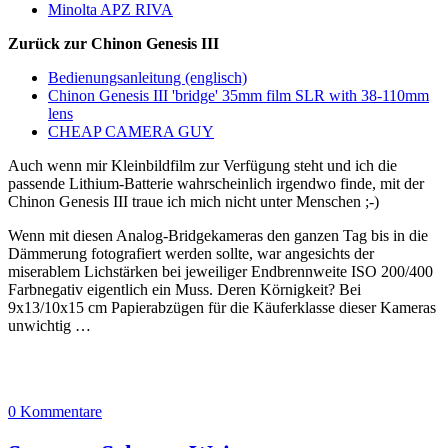
Minolta APZ RIVA
Zurück zur Chinon Genesis III
Bedienungsanleitung (englisch)
Chinon Genesis III 'bridge' 35mm film SLR with 38-110mm
lens
CHEAP CAMERA GUY
Auch wenn mir Kleinbildfilm zur Verfügung steht und ich die
passende Lithium-Batterie wahrscheinlich irgendwo finde, mit der
Chinon Genesis III traue ich mich nicht unter Menschen ;-)
Wenn mit diesen Analog-Bridgekameras den ganzen Tag bis in die
Dämmerung fotografiert werden sollte, war angesichts der
miserablem Lichstärken bei jeweiliger Endbrennweite ISO 200/400
Farbnegativ eigentlich ein Muss. Deren Körnigkeit? Bei
9x13/10x15 cm Papierabzügen für die Käuferklasse dieser Kameras
unwichtig …
0 Kommentare