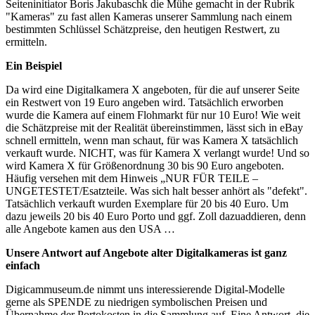
Seiteninitiator Boris Jakubaschk die Mühe gemacht in der Rubrik
"Kameras" zu fast allen Kameras unserer Sammlung nach einem
bestimmten Schlüssel Schätzpreise, den heutigen Restwert, zu
ermitteln.
Ein Beispiel
Da wird eine Digitalkamera X angeboten, für die auf unserer Seite
ein Restwert von 19 Euro angeben wird. Tatsächlich erworben
wurde die Kamera auf einem Flohmarkt für nur 10 Euro! Wie weit
die Schätzpreise mit der Realität übereinstimmen, lässt sich in eBay
schnell ermitteln, wenn man schaut, für was Kamera X tatsächlich
verkauft wurde. NICHT, was für Kamera X verlangt wurde! Und so
wird Kamera X für Größenordnung 30 bis 90 Euro angeboten.
Häufig versehen mit dem Hinweis „NUR FÜR TEILE –
UNGETESTET/Esatzteile. Was sich halt besser anhört als "defekt".
Tatsächlich verkauft wurden Exemplare für 20 bis 40 Euro. Um
dazu jeweils 20 bis 40 Euro Porto und ggf. Zoll dazuaddieren, denn
alle Angebote kamen aus den USA …
Unsere Antwort auf Angebote alter Digitalkameras ist ganz
einfach
Digicammuseum.de nimmt uns interessierende Digital-Modelle
gerne als SPENDE zu niedrigen symbolischen Preisen und
Übernahme der Portokosten in die Sammlung auf. Eine Antwort, die