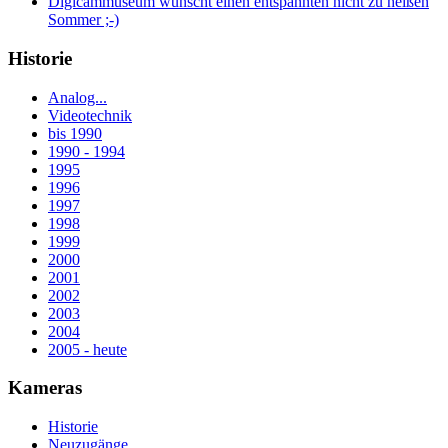
Digicammuseum wünscht einen entspannten nicht zu heißen
Sommer ;-)
Historie
Analog...
Videotechnik
bis 1990
1990 - 1994
1995
1996
1997
1998
1999
2000
2001
2002
2003
2004
2005 - heute
Kameras
Historie
Neuzugänge