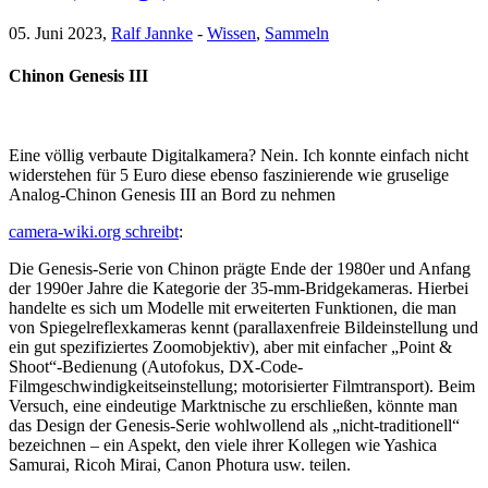
05. Juni 2023,
Ralf Jannke
-
Wissen
,
Sammeln
Chinon Genesis III
Eine völlig verbaute Digitalkamera? Nein. Ich konnte einfach nicht
widerstehen für 5 Euro diese ebenso faszinierende wie gruselige
Analog-Chinon Genesis III an Bord zu nehmen
camera-wiki.org schreibt
:
Die Genesis-Serie von Chinon prägte Ende der 1980er und Anfang
der 1990er Jahre die Kategorie der 35-mm-Bridgekameras. Hierbei
handelte es sich um Modelle mit erweiterten Funktionen, die man
von Spiegelreflexkameras kennt (parallaxenfreie Bildeinstellung und
ein gut spezifiziertes Zoomobjektiv), aber mit einfacher „Point &
Shoot“-Bedienung (Autofokus, DX-Code-
Filmgeschwindigkeitseinstellung; motorisierter Filmtransport). Beim
Versuch, eine eindeutige Marktnische zu erschließen, könnte man
das Design der Genesis-Serie wohlwollend als „nicht-traditionell“
bezeichnen – ein Aspekt, den viele ihrer Kollegen wie Yashica
Samurai, Ricoh Mirai, Canon Photura usw. teilen.