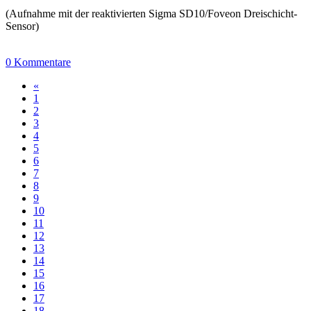
(Aufnahme mit der reaktivierten Sigma SD10/Foveon Dreischicht-
Sensor)
0 Kommentare
«
1
2
3
4
5
6
7
8
9
10
11
12
13
14
15
16
17
18