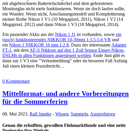
mit abgebrochnem Batteriefachdeckel und dem geborstenen
Monitorglas nicht mehr funktionieren. Wenn sie doch laufen sollte,
ein Wunder. Wenn nicht, Anschauungsmodell und Komplettierung
meiner Reihe Nikon 1 V1 (10 Megapixel, 2011), Nikon 1 V2 (14
Megapixel, 2012) und dann Nikon 1 V3 (18 Megapixel, 2014).
Ein passender Akku aus der
Nikon 1 J1
ist vorhanden, sowie
ein
(noch) funktionierendes NIKKOR 10-30mm 1:3.5-5.6 VR
und
ein
Nikon 1 NIKKOR 10 mm 1:2,8
. Dazu der interessante
Adapter
FT-1
, mit dem
AF-S Nikkore auf den 1 Zoll Sensor Einser-Nikon-
DSLMs in allen Funktionen angesteuert werden
. Ende Juni gibt es
dann zur 1 V3 eine "Verlustmeldung" oder im besseren Fall Anfang
Juli einen kleinen Praxisbericht…
0 Kommentare
Mittelformat- und andere Vorbereitungen
für die Sommerferien
08. Mai 2023,
Ralf Jannke
-
Wissen
,
Sammeln
,
Ausprobieren
Genau die erhofften, gewollten Flohmarktfunde und eine nette
Dreingabe fürs Digitale