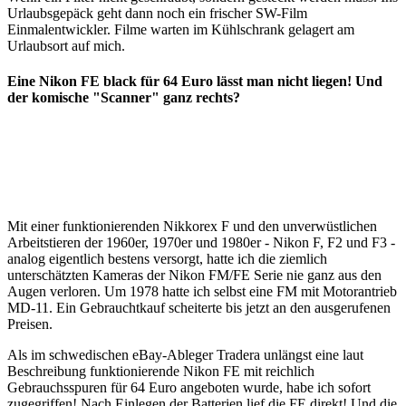
Urlaubsgepäck geht dann noch ein frischer SW-Film
Einmalentwickler. Filme warten im Kühlschrank gelagert am
Urlaubsort auf mich.
Eine Nikon FE black für 64 Euro lässt man nicht liegen! Und
der komische "Scanner" ganz rechts?
Mit einer funktionierenden Nikkorex F und den unverwüstlichen
Arbeitstieren der 1960er, 1970er und 1980er - Nikon F, F2 und F3 -
analog eigentlich bestens versorgt, hatte ich die ziemlich
unterschätzten Kameras der Nikon FM/FE Serie nie ganz aus den
Augen verloren. Um 1978 hatte ich selbst eine FM mit Motorantrieb
MD-11. Ein Gebrauchtkauf scheiterte bis jetzt an den ausgerufenen
Preisen.
Als im schwedischen eBay-Ableger Tradera unlängst eine laut
Beschreibung funktionierende Nikon FE mit reichlich
Gebrauchsspuren für 64 Euro angeboten wurde, habe ich sofort
zugegriffen! Nach Einlegen der Batterien lief die FE direkt! Und die