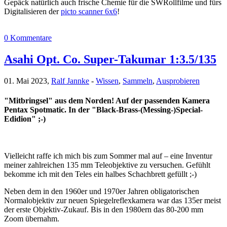
Gepäck natürlich auch frische Chemie für die SWRollfilme und fürs
Digitalisieren der
picto scanner 6x6
!
0 Kommentare
Asahi Opt. Co. Super-Takumar 1:3.5/135
01. Mai 2023,
Ralf Jannke
-
Wissen
,
Sammeln
,
Ausprobieren
"Mitbringsel" aus dem Norden! Auf der passenden Kamera
Pentax Spotmatic. In der "Black-Brass-(Messing-)Special-
Edidion" ;-)
Vielleicht raffe ich mich bis zum Sommer mal auf – eine Inventur
meiner zahlreichen 135 mm Teleobjektive zu versuchen. Gefühlt
bekomme ich mit den Teles ein halbes Schachbrett gefüllt ;-)
Neben dem in den 1960er und 1970er Jahren obligatorischen
Normalobjektiv zur neuen Spiegelreflexkamera war das 135er meist
der erste Objektiv-Zukauf. Bis in den 1980ern das 80-200 mm
Zoom übernahm.