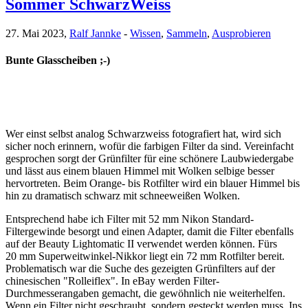
Sommer SchwarzWeiss
27. Mai 2023,
Ralf Jannke
-
Wissen
,
Sammeln
,
Ausprobieren
Bunte Glasscheiben ;-)
Wer einst selbst analog Schwarzweiss fotografiert hat, wird sich
sicher noch erinnern, wofür die farbigen Filter da sind. Vereinfacht
gesprochen sorgt der Grünfilter für eine schönere Laubwiedergabe
und lässt aus einem blauen Himmel mit Wolken selbige besser
hervortreten. Beim Orange- bis Rotfilter wird ein blauer Himmel bis
hin zu dramatisch schwarz mit schneeweißen Wolken.
Entsprechend habe ich Filter mit 52 mm Nikon Standard-
Filtergewinde besorgt und einen Adapter, damit die Filter ebenfalls
auf der Beauty Lightomatic II verwendet werden können. Fürs
20 mm Superweitwinkel-Nikkor liegt ein 72 mm Rotfilter bereit.
Problematisch war die Suche des gezeigten Grünfilters auf der
chinesischen "Rolleiflex". In eBay werden Filter-
Durchmesserangaben gemacht, die gewöhnlich nie weiterhelfen.
Wenn ein Filter nicht geschraubt, sondern gesteckt werden muss. Ins