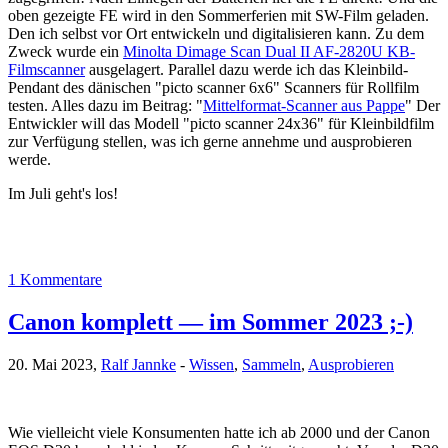
oben gezeigte FE wird in den Sommerferien mit SW-Film geladen.
Den ich selbst vor Ort entwickeln und digitalisieren kann. Zu dem
Zweck wurde ein
Minolta Dimage Scan Dual II AF-2820U KB-
Filmscanner
ausgelagert. Parallel dazu werde ich das Kleinbild-
Pendant des dänischen "picto scanner 6x6" Scanners für Rollfilm
testen. Alles dazu im Beitrag: "
Mittelformat-Scanner aus Pappe
" Der
Entwickler will das Modell "picto scanner 24x36" für Kleinbildfilm
zur Verfügung stellen, was ich gerne annehme und ausprobieren
werde.
Im Juli geht's los!
1 Kommentare
Canon komplett — im Sommer 2023 ;-)
20. Mai 2023,
Ralf Jannke
-
Wissen
,
Sammeln
,
Ausprobieren
Wie vielleicht viele Konsumenten hatte ich ab 2000 und der Canon