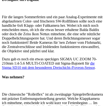
Für die langen Sommerferien und ein paar Analog-Experimente mit
abgelaufenen Color- und frischeren SW-Rollfilmen sollte noch eine
handliche 6x6 Klapp- oder Faltkamera her. Wobei ich mich noch
entscheiden muss, ob ich die etwas besser erhaltene Balda Baldix
oder doch die Zeiss Ikon Nettax mitnehme, die eine sehr nützliche
Doppelbelichtungssperre hat. Und deren Belichtungsmesser sogar
noch funktioniert! Beide Kameras für 'nen Zehner vom Flohmarkt,
die Zentralverschlüsse und Irisblenden funktionieren einwandfrei,
die Objektive sind pilzfrei und klar.
Dazu gab es noch ein etwas speckiges SIGMA UC ZOOM 70-
210mm 1:4-5.6 MULTI-COATED mit Sigma-Bajonett für
die
Sigma SD10 mit dem besonderen Dreischicht-/Foveon-Sensor
.
Was nehmen?
Die chinesische "Rolleiflex" ist als zweiäugige Spiegelreflexkamera
mit präziser Entfernungseinstellung gesetzt. Welche Klappkamera
ich mitnehme, entscheide ich wohl kurz vor Ferienbeginn … Im