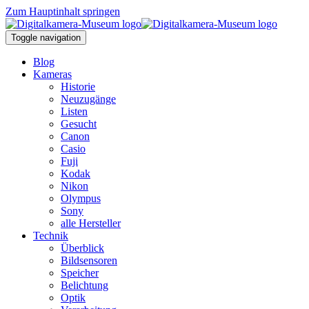
Zum Hauptinhalt springen
Toggle navigation
Blog
Kameras
Historie
Neuzugänge
Listen
Gesucht
Canon
Casio
Fuji
Kodak
Nikon
Olympus
Sony
alle Hersteller
Technik
Überblick
Bildsensoren
Speicher
Belichtung
Optik