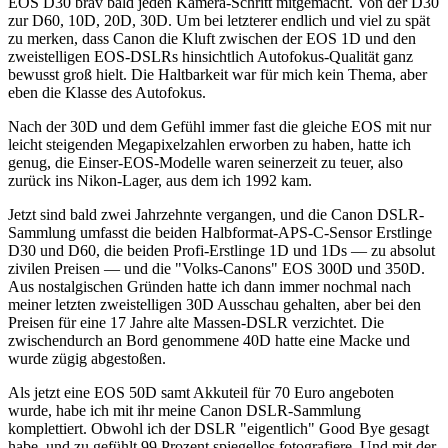
EOS D30 brav bald jeden Kamera-Schritt mitgemacht. Von der D30
zur D60, 10D, 20D, 30D. Um bei letzterer endlich und viel zu spät
zu merken, dass Canon die Kluft zwischen der EOS 1D und den
zweistelligen EOS-DSLRs hinsichtlich Autofokus-Qualität ganz
bewusst groß hielt. Die Haltbarkeit war für mich kein Thema, aber
eben die Klasse des Autofokus.
Nach der 30D und dem Gefühl immer fast die gleiche EOS mit nur
leicht steigenden Megapixelzahlen erworben zu haben, hatte ich
genug, die Einser-EOS-Modelle waren seinerzeit zu teuer, also
zurück ins Nikon-Lager, aus dem ich 1992 kam.
Jetzt sind bald zwei Jahrzehnte vergangen, und die Canon DSLR-
Sammlung umfasst die beiden Halbformat-APS-C-Sensor Erstlinge
D30 und D60, die beiden Profi-Erstlinge 1D und 1Ds — zu absolut
zivilen Preisen — und die "Volks-Canons" EOS 300D und 350D.
Aus nostalgischen Gründen hatte ich dann immer nochmal nach
meiner letzten zweistelligen 30D Ausschau gehalten, aber bei den
Preisen für eine 17 Jahre alte Massen-DSLR verzichtet. Die
zwischendurch an Bord genommene 40D hatte eine Macke und
wurde zügig abgestoßen.
Als jetzt eine EOS 50D samt Akkuteil für 70 Euro angeboten
wurde, habe ich mit ihr meine Canon DSLR-Sammlung
komplettiert. Obwohl ich der DSLR "eigentlich" Good Bye gesagt
habe, und zu gefühlt 99 Prozent spiegellos fotografiere. Und mit der