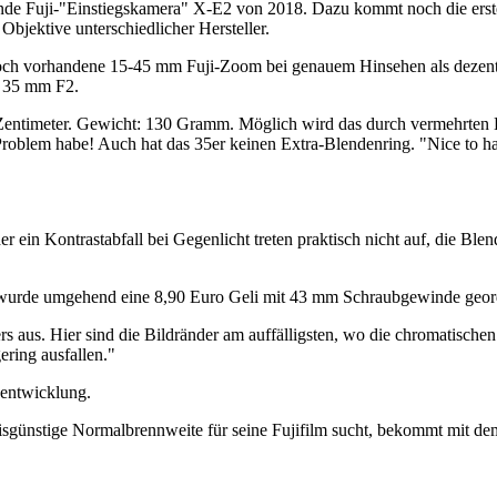
rende Fuji-"Einstiegskamera" X-E2 von 2018. Dazu kommt noch die erst
 Objektive unterschiedlicher Hersteller.
noch vorhandene 15-45 mm Fuji-Zoom bei genauem Hinsehen als dezentri
C 35 mm F2.
 Zentimeter. Gewicht: 130 Gramm. Möglich wird das durch vermehrten E
in Problem habe! Auch hat das 35er keinen Extra-Blendenring. "Nice to
er ein Kontrastabfall bei Gegenlicht treten praktisch nicht auf, die Bl
, wurde umgehend eine 8,90 Euro Geli mit 43 mm Schraubgewinde geor
s aus. Hier sind die Bildränder am auffälligsten, wo die chromatischen
ering ausfallen."
nentwicklung.
isgünstige Normalbrennweite für seine Fujifilm sucht, bekommt mit de