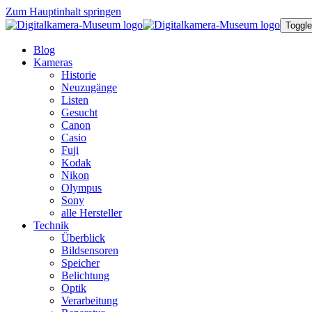
Zum Hauptinhalt springen
Toggle
Blog
Kameras
Historie
Neuzugänge
Listen
Gesucht
Canon
Casio
Fuji
Kodak
Nikon
Olympus
Sony
alle Hersteller
Technik
Überblick
Bildsensoren
Speicher
Belichtung
Optik
Verarbeitung