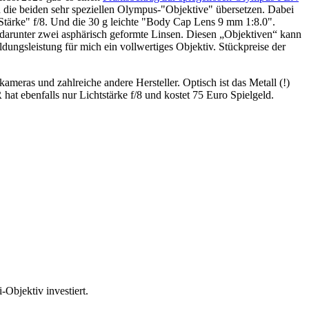
n die beiden sehr speziellen Olympus-"Objektive" übersetzen. Dabei
tärke" f/8. Und die 30 g leichte "Body Cap Lens 9 mm 1:8.0".
 darunter zwei asphärisch geformte Linsen. Diesen „Objektiven“ kann
ungsleistung für mich ein vollwertiges Objektiv. Stückpreise der
ras und zahlreiche andere Hersteller. Optisch ist das Metall (!)
t ebenfalls nur Lichtstärke f/8 und kostet 75 Euro Spielgeld.
Objektiv investiert.