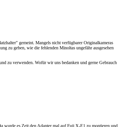
latzhalter" gemeint. Mangels nicht verfügbarer Originalkameras
ellung zu geben, wie die fehlenden Minoltas ungefähr ausgesehen
 und zu verwenden. Wofür wir uns bedanken und gerne Gebrauch
a wurde es Zeit den Adapter mal auf Fuji X-E1 zu montieren und