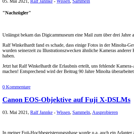
05. Mai 2021,
Ralf Jannke
-
Wissen
,
Sammeln
"Nachzügler"
Unlängst bekam das Digicammuseum eine Mail zum über drei Jahre al
Ralf Winkelhardt fand es schade, dass einige Fotos in der Minolta-G
wurden seinerzeit zu Illustrationszwecken ähnliche Kameras anderer H
haben.
Jetzt hat Ralf Winkelhardt die Erlaubnis erteilt, uns fehlende Kamera
machen! Entsprechend wird der Beitrag 90 Jahre Minolta überarbeitet
0 Kommentare
Canon EOS-Objektive auf Fuji X-DSLMs
03. Mai 2021,
Ralf Jannke
-
Wissen
,
Sammeln
,
Ausprobieren
In meiner Fuji-Hochbegeisterungsphase wurde u.a. auch ein Adapte