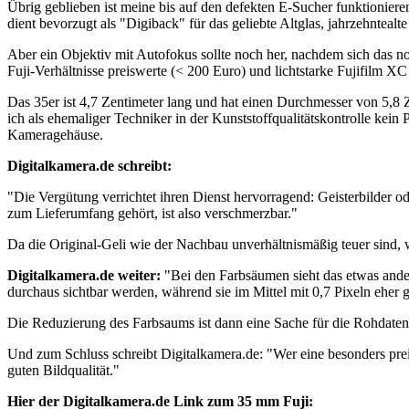
Übrig geblieben ist meine bis auf den defekten E-Sucher funktionie
dient bevorzugt als "Digiback" für das geliebte Altglas, jahrzehntealte
Aber ein Objektiv mit Autofokus sollte noch her, nachdem sich das 
Fuji-Verhältnisse preiswerte (< 200 Euro) und lichtstarke Fujifilm X
Das 35er ist 4,7 Zentimeter lang und hat einen Durchmesser von 5,8
ich als ehemaliger Techniker in der Kunststoffqualitätskontrolle ke
Kameragehäuse.
Digitalkamera.de schreibt:
"Die Vergütung verrichtet ihren Dienst hervorragend: Geisterbilder od
zum Lieferumfang gehört, ist also verschmerzbar."
Da die Original-Geli wie der Nachbau unverhältnismäßig teuer sind
Digitalkamera.de weiter:
"Bei den Farbsäumen sieht das etwas ander
durchaus sichtbar werden, während sie im Mittel mit 0,7 Pixeln eher g
Die Reduzierung des Farbsaums ist dann eine Sache für die Rohdate
Und zum Schluss schreibt Digitalkamera.de: "Wer eine besonders pre
guten Bildqualität."
Hier der Digitalkamera.de Link zum 35 mm Fuji: