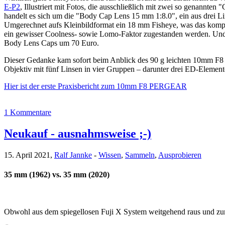
E-P2
, Illustriert mit Fotos, die ausschließlich mit zwei so genann
handelt es sich um die "Body Cap Lens 15 mm 1:8.0", ein aus drei 
Umgerechnet aufs Kleinbildformat ein 18 mm Fisheye, was das komple
ein gewisser Coolness- sowie Lomo-Faktor zugestanden werden. Und bi
Body Lens Caps um 70 Euro.
Dieser Gedanke kam sofort beim Anblick des 90 g leichten 10mm F8 P
Objektiv mit fünf Linsen in vier Gruppen – darunter drei ED-Elemen
Hier ist der erste Praxisbericht zum 10mm F8 PERGEAR
1 Kommentare
Neukauf - ausnahmsweise ;-)
15. April 2021,
Ralf Jannke
-
Wissen
,
Sammeln
,
Ausprobieren
35 mm (1962) vs. 35 mm (2020)
Obwohl aus dem spiegellosen Fuji X System weitgehend raus und zurüc