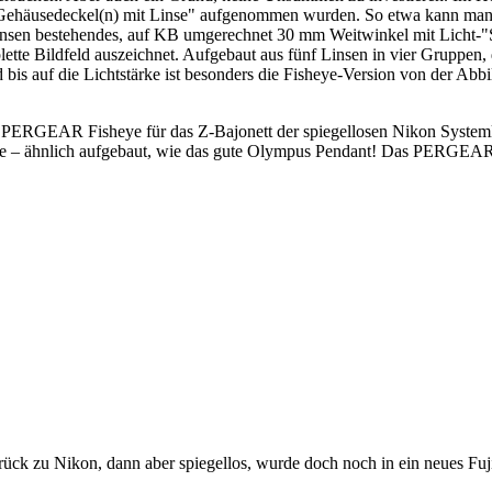
ten "Gehäusedeckel(n) mit Linse" aufgenommen wurden. So etwa kann ma
Linsen bestehendes, auf KB umgerechnet 30 mm Weitwinkel mit Licht-"S
tte Bildfeld auszeichnet. Aufgebaut aus fünf Linsen in vier Gruppen,
s auf die Lichtstärke ist besonders die Fisheye-Version von der Abbild
ERGEAR Fisheye für das Z-Bajonett der spiegellosen Nikon Systemkame
te – ähnlich aufgebaut, wie das gute Olympus Pendant! Das PERGEAR ha
k zu Nikon, dann aber spiegellos, wurde doch noch in ein neues Fuji-