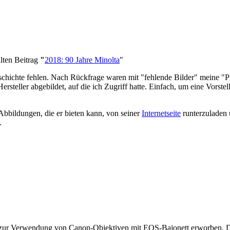
ten Beitrag
"
2018: 90 Jahre Minolta
"
eschichte fehlen. Nach Rückfrage waren mit "fehlende Bilder" meine "P
ersteller abgebildet, auf die ich Zugriff hatte. Einfach, um eine Vorst
-Abbildungen, die er bieten kann, von seiner
Internetseite
runterzuladen
.
r zur Verwendung von Canon-Objektiven mit EOS-Bajonett erworben. D