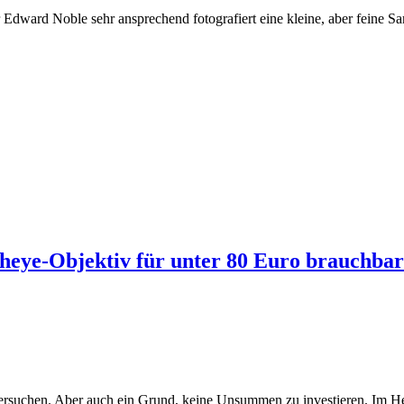
 Edward Noble sehr ansprechend fotografiert eine kleine, aber feine 
heye-Objektiv für unter 80 Euro brauchbar
 versuchen. Aber auch ein Grund, keine Unsummen zu investieren. Im H