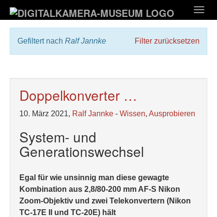
Zum
Togg
Hauptinhalt
navig
springen
Gefiltert nach
Ralf Jannke
Filter zurücksetzen
Doppelkonverter …
10. März 2021,
Ralf Jannke
-
Wissen
,
Ausprobieren
System- und
Generationswechsel
Egal für wie unsinnig man diese gewagte
Kombination aus 2,8/80-200 mm AF-S Nikon
Zoom-Objektiv und zwei Telekonvertern (Nikon
TC-17E II und TC-20E) hält