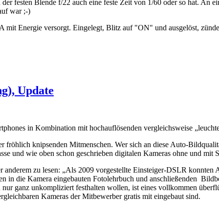
 der festen Blende f/22 auch eine feste Zeit von 1/60 oder so hat. An e
auf war ;-)
 mit Energie versorgt. Eingelegt, Blitz auf "ON" und ausgelöst, zündet
ng), Update
Smartphones in Kombination mit hochauflösenden vergleichsweise „leuch
er fröhlich knipsenden Mitmenschen. Wer sich an diese Auto-Bildqualit
e und wie oben schon geschrieben digitalen Kameras ohne und mit Spi
er anderem zu lesen: „Als 2009 vorgestellte Einsteiger-DSLR konn
gen in die Kamera eingebauten Fotolehrbuch und anschließenden Bildb
nur ganz unkompliziert festhalten wollen, ist eines vollkommen überflü
rgleichbaren Kameras der Mitbewerber gratis mit eingebaut sind.