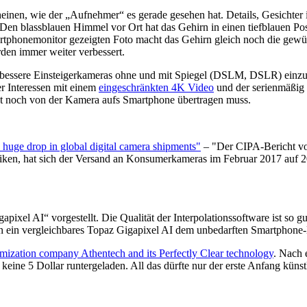
heinen, wie der „Aufnehmer“ es gerade gesehen hat. Details, Gesichter
n blassblauen Himmel vor Ort hat das Gehirn in einen tiefblauen Pos
phonemonitor gezeigten Foto macht das Gehirn gleich noch die gewüns
en immer weiter verbessert.
nd bessere Einsteigerkameras ohne und mit Spiegel (DSLM, DSLR) einzu
er Interessen mit einem
eingeschränkten 4K Video
und der serienmäßig
ht noch von der Kamera aufs Smartphone übertragen muss.
huge drop in global digital camera shipments"
– "Der CIPA-Bericht vo
fiken, hat sich der Versand an Konsumerkameras im Februar 2017 auf 2
gapixel AI“ vorgestellt. Die Qualität der Interpolationssoftware ist s
nn ein vergleichbares Topaz Gigapixel AI dem unbedarften Smartphone-
mization company Athentech and its Perfectly Clear technology
. Nach 
 keine 5 Dollar runtergeladen. All das dürfte nur der erste Anfang künst