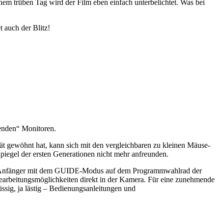
inem trüben Tag wird der Film eben einfach unterbelichtet. Was bei
 auch der Blitz!
tenden“ Monitoren.
ät gewöhnt hat, kann sich mit den vergleichbaren zu kleinen Mäuse-
egel der ersten Generationen nicht mehr anfreunden.
ten Anfänger mit dem GUIDE-Modus auf dem Programmwahlrad der
earbeitungsmöglichkeiten direkt in der Kamera. Für eine zunehmende
ssig, ja lästig – Bedienungsanleitungen und