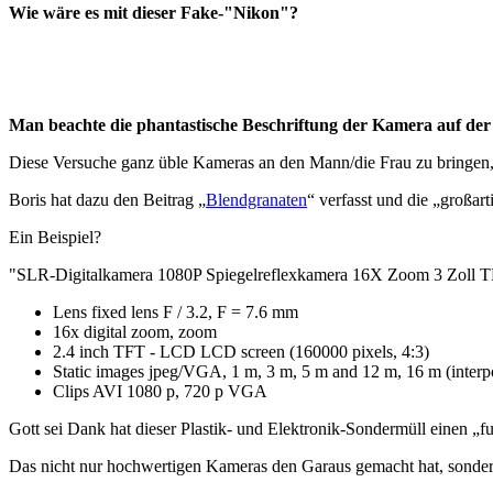
Wie wäre es mit dieser Fake-"Nikon"?
Man beachte die phantastische Beschriftung der Kamera auf der 
Diese Versuche ganz üble Kameras an den Mann/die Frau zu bringen, 
Boris hat dazu den Beitrag „
Blendgranaten
“ verfasst und die „großar
Ein Beispiel?
"SLR-Digitalkamera 1080P Spiegelreflexkamera 16X Zoom 3 Zoll T
Lens fixed lens F / 3.2, F = 7.6 mm
16x digital zoom, zoom
2.4 inch TFT - LCD LCD screen (160000 pixels, 4:3)
Static images jpeg/VGA, 1 m, 3 m, 5 m and 12 m, 16 m (interp
Clips AVI 1080 p, 720 p VGA
Gott sei Dank hat dieser Plastik- und Elektronik-Sondermüll einen „
Das nicht nur hochwertigen Kameras den Garaus gemacht hat, sondern