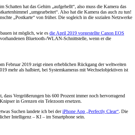
 im Schatten hat das Gehirn „aufgehellt“, also muss die Kamera das
tkartenhimmel „umgearbeitet“. Also hat die Kamera das auch zu tun!
chte „Postkarte“ von früher. Die sogleich in die sozialen Netzwerke
bauen ist möglich, wie es
die April 2019 vorgestellte Canon EOS
 vorhandenen Bluetooth-/WLAN-Schnittstelle, wenn er die
m Februar 2019 zeigt einen erheblichen Rückgang der weltweiten
019 mehr als halbiert, bei Systemkameras mit Wechselobjektiven ist
o gut, dass Vergrößerungen bis 600 Prozent immer noch hervorragend
Knipser in Grenzen ein Telezoom ersetzen.
etwas Suchen landete ich bei der
iPhone App „Perfectly Clear“
. Die
licher Intelligenz – KI – im Smartphone sein.