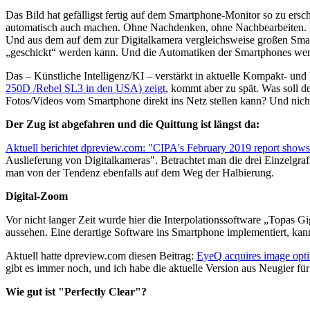
Das Bild hat gefälligst fertig auf dem Smartphone-Monitor so zu ersc
automatisch auch machen. Ohne Nachdenken, ohne Nachbearbeiten. De
Und aus dem auf dem zur Digitalkamera vergleichsweise großen Smart
„geschickt“ werden kann. Und die Automatiken der Smartphones werd
Das – Künstliche Intelligenz/KI – verstärkt in aktuelle Kompakt- u
250D /Rebel SL3 in den USA) zeigt
, kommt aber zu spät. Was soll d
Fotos/Videos vom Smartphone direkt ins Netz stellen kann? Und nic
Der Zug ist abgefahren und die Quittung ist längst da:
Aktuell berichtet dpreview.com: "CIPA's February 2019 report shows 
Auslieferung von Digitalkameras". Betrachtet man die drei Einzelgra
man von der Tendenz ebenfalls auf dem Weg der Halbierung.
Digital-Zoom
Vor nicht langer Zeit wurde hier die Interpolationssoftware „Topas Gi
aussehen. Eine derartige Software ins Smartphone implementiert, ka
Aktuell hatte dpreview.com diesen Beitrag:
EyeQ acquires image opti
gibt es immer noch, und ich habe die aktuelle Version aus Neugier für
Wie gut ist "Perfectly Clear"?