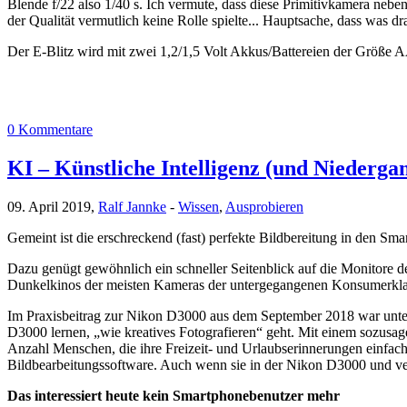
Blende f/22 also 1/40 s. Ich vermute, dass diese Primitivkamera neben
der Qualität vermutlich keine Rolle spielte... Hauptsache, dass was dr
Der E-Blitz wird mit zwei 1,2/1,5 Volt Akkus/Battereien der Größe AA
0 Kommentare
KI – Künstliche Intelligenz (und Niederga
09. April 2019,
Ralf Jannke
-
Wissen
,
Ausprobieren
Gemeint ist die erschreckend (fast) perfekte Bildbereitung in den 
Dazu genügt gewöhnlich ein schneller Seitenblick auf die Monitore d
Dunkelkinos der meisten Kameras der untergegangenen Konsumerklass
Im Praxisbeitrag zur Nikon D3000 aus dem September 2018 war unt
D3000 lernen, „wie kreatives Fotografieren“ geht. Mit einem sozusa
Anzahl Menschen, die ihre Freizeit- und Urlaubserinnerungen einfach 
Bildbearbeitungssoftware. Auch wenn sie in der Nikon D3000 und ve
Das interessiert heute kein Smartphonebenutzer mehr