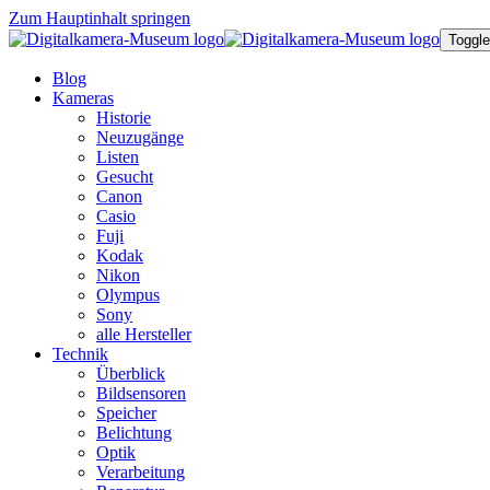
Zum Hauptinhalt springen
Toggle
Blog
Kameras
Historie
Neuzugänge
Listen
Gesucht
Canon
Casio
Fuji
Kodak
Nikon
Olympus
Sony
alle Hersteller
Technik
Überblick
Bildsensoren
Speicher
Belichtung
Optik
Verarbeitung