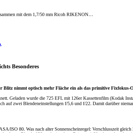
19, zusammen mit dem 1,7/50 mm Ricoh RIKENON…
…
nichts Besonderes
r Blitz nimmt optisch mehr Fläche ein als das primitive Fixfokus
nett. Geladen wurde die 725 EFL mit 126er Kassettenfilm (Kodak Insta
h auf zwei Blendeneinstellungen f/5,6 und f/22. Damit darüber niema
 ASA/ISO 80. Was nach alter Sonnenscheinregel: Verschlusszeit gleich 