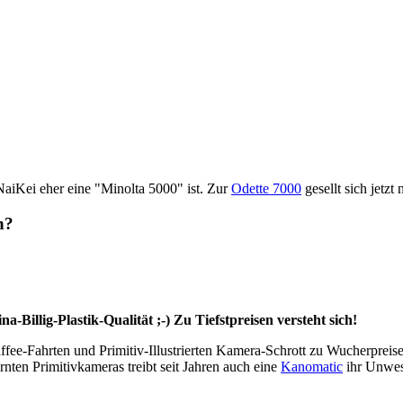
aiKei eher eine "Minolta 5000" ist. Zur
Odette 7000
gesellt sich jetz
n?
a-Billig-Plastik-Qualität ;-) Zu Tiefstpreisen versteht sich!
e-Fahrten und Primitiv-Illustrierten Kamera-Schrott zu Wucherpreisen
ten Primitivkameras treibt seit Jahren auch eine
Kanomatic
ihr Unwes