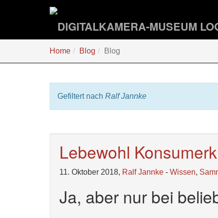
Zum
Hauptinhalt
springen
Sie
Home
Blog
Blog
sind
hier:
Gefiltert nach
Ralf Jannke
Lebewohl Konsumerk
11. Oktober 2018,
Ralf Jannke
-
Wissen
,
Sam
Ja, aber nur bei bel