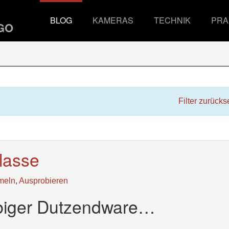
BLOG
KAMERAS
TECHNIK
PRA
Filter zurücks
lasse
meln
,
Ausprobieren
iebiger Dutzendware…