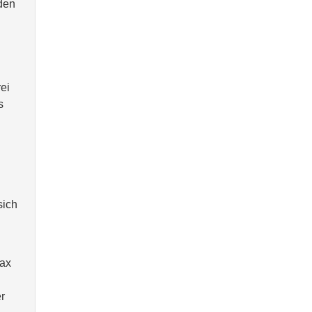
 den
rei
s
sich
tax
r