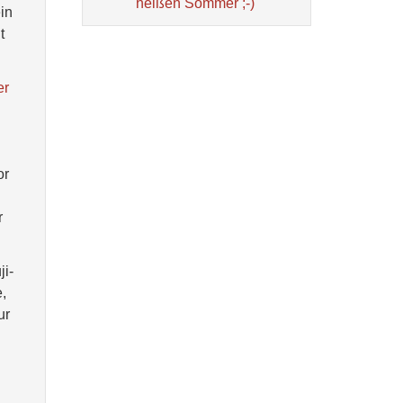
heißen Sommer ;-)
in
t
er
or
r
ji-
,
ur