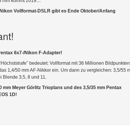
105 mm kommt 2019…
r Nikon Vollformat-DSLR gibt es Ende Oktober/Anfang
ant!
Pentax 6x7-/Nikon F-Adapter!
"Höchststrafe" bedeutet: Vollformat mit 36 Millionen Bildpunkt
 das 1,4/50 mm AF-Nikkor ein. Um dann zu vergleichen: 3,5/55
 Blende 3,5, 8 und 11.
50 mm Meyer Görlitz Trioplans und des 3,5/35 mm Pentax
 EOS 1D!