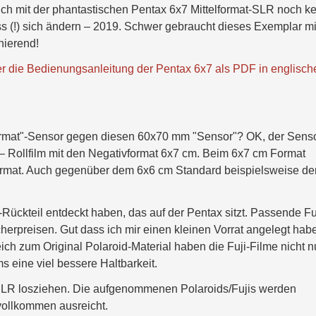
ch mit der phantastischen Pentax 6x7 Mittelformat-SLR noch ke
s (!) sich ändern – 2019. Schwer gebraucht dieses Exemplar mi
nierend!
r die Bedienungsanleitung der Pentax 6x7 als PDF in englisch
format"-Sensor gegen diesen 60x70 mm "Sensor"? OK, der Sens
– Rollfilm mit den Negativformat 6x7 cm. Beim 6x7 cm Format
ormat. Auch gegenüber dem 6x6 cm Standard beispielsweise de
ückteil entdeckt haben, das auf der Pentax sitzt. Passende Fu
cherpreisen. Gut dass ich mir einen kleinen Vorrat angelegt habe
ich zum Original Polaroid-Material haben die Fuji-Filme nicht n
s eine viel bessere Haltbarkeit.
SLR losziehen. Die aufgenommenen Polaroids/Fujis werden
 vollkommen ausreicht.