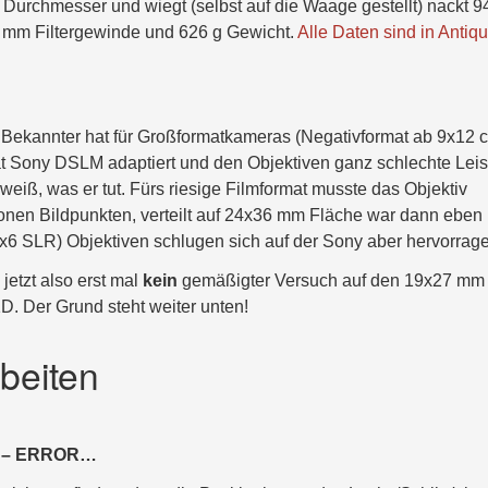
urchmesser und wiegt (selbst auf die Waage gestellt) nackt 9
7 mm Filtergewinde und 626 g Gewicht.
Alle Daten sind in Antiq
 Bekannter hat für Großformatkameras (Negativformat ab 9x12 c
at Sony DSLM adaptiert und den Objektiven ganz schlechte Lei
 weiß, was er tut. Fürs riesige Filmformat musste das Objektiv
lionen Bildpunkten, verteilt auf 24x36 mm Fläche war dann eben
6x6 SLR) Objektiven schlugen sich auf der Sony aber hervorrag
jetzt also erst mal
kein
gemäßigter Versuch auf den 19x27 mm
 Der Grund steht weiter unten!
beiten
st – ERROR…