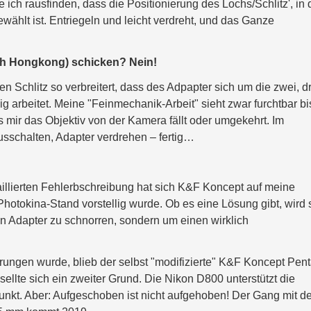
ch rausfinden, dass die Positionierung des Lochs/Schlitz', in
ewählt ist. Entriegeln und leicht verdreht, und das Ganze
ch Hongkong) schicken? Nein!
en Schlitz so verbreitert, dass des Adpapter sich um die zwei, d
g arbeitet. Meine "Feinmechanik-Arbeit" sieht zwar furchtbar bi
s mir das Objektiv von der Kamera fällt oder umgekehrt. Im
usschalten, Adapter verdrehen – fertig…
aillierten Fehlerbschreibung hat sich K&F Koncept auf meine
hotokina-Stand vorstellig wurde. Ob es eine Lösung gibt, wird 
n Adapter zu schnorren, sondern um einen wirklich
ungen wurde, blieb der selbst "modifizierte" K&F Koncept Pen
llte sich ein zweiter Grund. Die Nikon D800 unterstützt die
nkt. Aber: Aufgeschoben ist nicht aufgehoben! Der Gang mit de