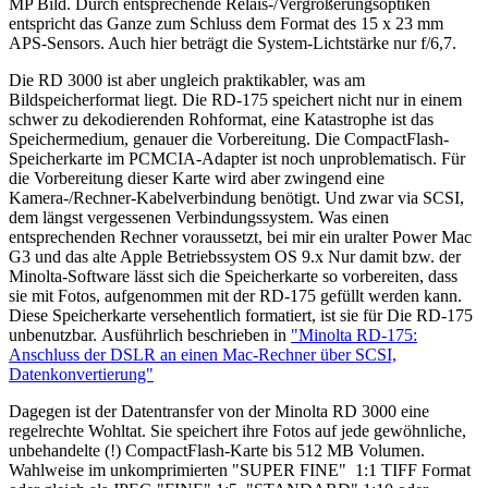
MP Bild. Durch entsprechende Relais-/Vergrößerungsoptiken
entspricht das Ganze zum Schluss dem Format des 15 x 23 mm
APS-Sensors. Auch hier beträgt die System-Lichtstärke nur f/6,7.
Die RD 3000 ist aber ungleich praktikabler, was am
Bildspeicherformat liegt. Die RD-175 speichert nicht nur in einem
schwer zu dekodierenden Rohformat, eine Katastrophe ist das
Speichermedium, genauer die Vorbereitung. Die CompactFlash-
Speicherkarte im PCMCIA-Adapter ist noch unproblematisch. Für
die Vorbereitung dieser Karte wird aber zwingend eine
Kamera-/Rechner-Kabelverbindung benötigt. Und zwar via SCSI,
dem längst vergessenen Verbindungssystem. Was einen
entsprechenden Rechner voraussetzt, bei mir ein uralter Power Mac
G3 und das alte Apple Betriebssystem OS 9.x Nur damit bzw. der
Minolta-Software lässt sich die Speicherkarte so vorbereiten, dass
sie mit Fotos, aufgenommen mit der RD-175 gefüllt werden kann.
Diese Speicherkarte versehentlich formatiert, ist sie für Die RD-175
unbenutzbar. Ausführlich beschrieben in
"Minolta RD-175:
Anschluss der DSLR an einen Mac-Rechner über SCSI,
Datenkonvertierung"
Dagegen ist der Datentransfer von der Minolta RD 3000 eine
regelrechte Wohltat. Sie speichert ihre Fotos auf jede gewöhnliche,
unbehandelte (!) CompactFlash-Karte bis 512 MB Volumen.
Wahlweise im unkomprimierten "SUPER FINE" 1:1 TIFF Format