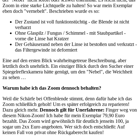
Zoom in eine starke Lichtquelle zu halten! So war mein Exemplar
eben doch "vernebelt". Beschrieben wurde es so:
Der Zustand ist voll funktionstüchtig - die Blende ist nicht
verharzt
Ohne Glaspilz / Fungus / Schimmel - mit Staubpartikel -
vorne die Linse hat Kratzer
Der Gehäuserand neben der Linse ist bestoßen und verkratzt -
das Filtergewinde ist deformiert
Eine auf den ersten Blick wahrheitsgetreue Beschreibung, aber
letztlich doch unehrlich. Ein einziger Blick durch den Sucher einer
Spiegelreflexkamera hätte genügt, um den "Nebel", die Weichheit
zu sehen …
Warum habe ich das Zoom dennoch behalten?
Weil die Schärfe bei Offenblende stimmt, denn dafür habe ich das
Zoom schließlich geholt! Um es später erfolgreich zu reparieren!
Dazu gleich mehr.
Dennoch gilt für Unerfahrene:
Finger weg von
diesem Nikon-Zoom! Ich habe für mein Exemplar 79,90 Euro
bezahlt. Das Zoom wird gewöhnlich für deutlich jenseits 100, ja
sogar um 2xx Euro angeboten. Wer sich doch entschließt: Auf
keinen Fall von privat ohne Rückgaberecht kaufen!