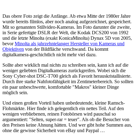
Das obere Foto zeigt die Anfänge. Ab etwa Mitte der 1980er Jahre
wurde bereits filmlos, aber noch analog aufgezeichnet, gespeichert.
Mit so genannten Stillvideo-Kameras. Im Foto darunter die zweite,
in Serie gefertigte DSLR der Welt, die Kodak DCS200 von 1992
und die letzte Minolta (exakt KonicaMinolta) Dynax 5D von 2005,
bevor
Minolta als jahrzehntelanger Hersteller von Kameras und
Objektiven
von der Bildfläche verschwand. Da kommt
digitalkamera-geschichtlich nicht mehr viel dazu.
Sollte aber wirklich mal nichts zu schreiben sein, kann ich auf die
weniger geliebten Digitalkameras zurückgreifen. Wobei sich die
Sony Cyber-shot DSC-T700 gleich als Favorit herauskristallisierte.
Durch ihre starke Nahfotofähigkeit im Zentimeterbereich. So sollten
ein paar unbeschwerte, komfortable "Makros" kleiner Dinge
möglich sein.
Und einen großen Vorteil haben unbedeutende, kleine Ramsch-
Flohmärkte. Hier finde ich gelegentlich ein nettes Teil. Auf den
wenigen verbliebenen, reinen Fotobörsen wird pauschal so
argumentiert: "Selten, super-rar = teuer". Als ob die Besucher von
den Preisen keine Ahnung hätten. Und wer gibt hohe Summen aus,
ohne die gewisse Sicherheit von eBay und Paypal …