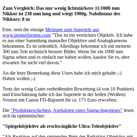
Zum Vergleich: Das nur wenig lichtstärkere 11/1000 mm
Nikkor ist 238 mm lang und wiegt 1900g. Nahdistanz des
Nikkors: 8 m
Eine, nein die einzige
Meinung zum Supertele aus
www.pentaxforums.com
: "Das ist ein verrücktes Objektiv. Ich habe
es aus einer Sammlung manueller Objektive und Analogkameras
bekommen. Es ist ordentlich. Allerdings bekomme ich mit meinem
300 mm Tele technisch bessere Bilder. Wenn Sie ein 1000 mm
Sigma sehen und es einfach nur haben wollen, kaufen Sie es, aber
erwarten Sie nicht viel davon."
An die letze Bemerkung diese Users habe ich mich gehalte ;-)
Haben wollen ;-)
Trotz der wenig Gutes verheißenden Bewertung (4 von 10 Punkten)
und Einschätzung habe ich das Supertele in der hellen (Weißen)
Version mit Canon FD-Bajonett für ca. 175 Euro erworben.
Die
"Produktgeschichten, Anekdoten eines Sigma-Ingenieurs"
lesen
sich da optimistischer:
"Spiegelobjektive als erschwingliche Ultra-Teleobjektive"
"Als Reaktion auf den steigenden Preis des Refraktor-Objektivs mit