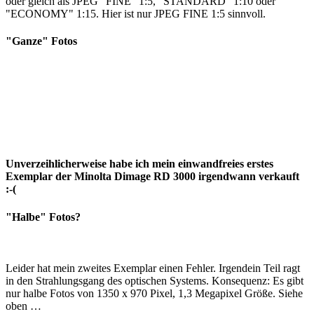
oder gleich als JPEG "FINE" 1:5, "STANDARD" 1:10 oder
"ECONOMY" 1:15. Hier ist nur JPEG FINE 1:5 sinnvoll.
"Ganze" Fotos
Unverzeihlicherweise habe ich mein einwandfreies erstes
Exemplar der Minolta Dimage RD 3000 irgendwann verkauft
:-(
"Halbe" Fotos?
Leider hat mein zweites Exemplar einen Fehler. Irgendein Teil ragt
in den Strahlungsgang des optischen Systems. Konsequenz: Es gibt
nur halbe Fotos von 1350 x 970 Pixel, 1,3 Megapixel Größe. Siehe
oben …