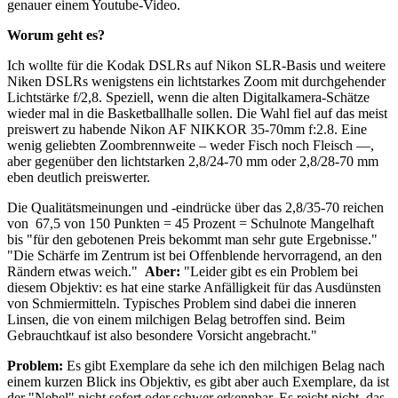
genauer einem Youtube-Video.
Worum geht es?
Ich wollte für die Kodak DSLRs auf Nikon SLR-Basis und weitere
Niken DSLRs wenigstens ein lichtstarkes Zoom mit durchgehender
Lichtstärke f/2,8. Speziell, wenn die alten Digitalkamera-Schätze
wieder mal in die Basketballhalle sollen. Die Wahl fiel auf das meist
preiswert zu habende Nikon AF NIKKOR 35-70mm f:2.8. Eine
wenig geliebten Zoombrennweite – weder Fisch noch Fleisch —,
aber gegenüber den lichtstarken 2,8/24-70 mm oder 2,8/28-70 mm
eben deutlich preiswerter.
Die Qualitätsmeinungen und -eindrücke über das 2,8/35-70 reichen
von 67,5 von 150 Punkten = 45 Prozent = Schulnote Mangelhaft
bis "für den gebotenen Preis bekommt man sehr gute Ergebnisse."
"Die Schärfe im Zentrum ist bei Offenblende hervorragend, an den
Rändern etwas weich."
Aber:
"Leider gibt es ein Problem bei
diesem Objektiv: es hat eine starke Anfälligkeit für das Ausdünsten
von Schmiermitteln. Typisches Problem sind dabei die inneren
Linsen, die von einem milchigen Belag betroffen sind. Beim
Gebrauchtkauf ist also besondere Vorsicht angebracht."
Problem:
Es gibt Exemplare da sehe ich den milchigen Belag nach
einem kurzen Blick ins Objektiv, es gibt aber auch Exemplare, da ist
der "Nebel" nicht sofort oder schwer erkennbar. Es reicht nicht, das