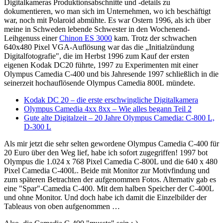
Digitalkameras Produktionsabschnitte und -details zu
dokumentieren, wo man sich im Unternehmen, wo ich beschäftigt
war, noch mit Polaroid abmühte. Es war Ostern 1996, als ich über
meine in Schweden lebende Schwester in den Wochenend-
Leihgenuss einer
Chinon ES 3000
kam. Trotz der schwachen
640x480 Pixel VGA-Auflösung war das die „Initialzündung
Digitalfotografie", die im Herbst 1996 zum Kauf der ersten
eigenen Kodak DC20 führte, 1997 zu Experimenten mit einer
Olympus Camedia C-400 und bis Jahresende 1997 schließlich in die
seinerzeit hochauflösende Olympus Camedia 800L mündete.
Kodak DC 20 – die erste erschwingliche Digitalkamera
Olympus Camedia 4xx 8xx – Wie alles begann Teil 2
Gute alte Digitalzeit – 20 Jahre Olympus Camedia: C-800 L,
D-300 L
Als mir jetzt die sehr selten gewordene Olympus Camedia C-400 für
20 Euro über den Weg lief, habe ich sofort zugegriffen! 1997 bot
Olympus die 1.024 x 768 Pixel Camedia C-800L und die 640 x 480
Pixel Camedia C-400L. Beide mit Monitor zur Motivfindung und
zum späteren Betrachten der aufgenommen Fotos. Alternativ gab es
eine "Spar"-Camedia C-400. Mit dem halben Speicher der C-400L
und ohne Monitor. Und doch habe ich damit die Einzelbilder der
Tableaus von oben aufgenommen …