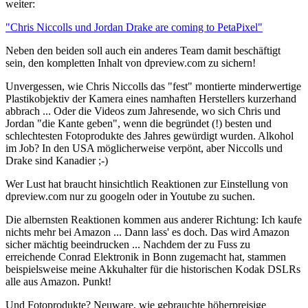
weiter:
"Chris Niccolls und Jordan Drake are coming to PetaPixel"
Neben den beiden soll auch ein anderes Team damit beschäftigt
sein, den kompletten Inhalt von dpreview.com zu sichern!
Unvergessen, wie Chris Niccolls das "fest" montierte minderwertige
Plastikobjektiv der Kamera eines namhaften Herstellers kurzerhand
abbrach ... Oder die Videos zum Jahresende, wo sich Chris und
Jordan "die Kante geben", wenn die begründet (!) besten und
schlechtesten Fotoprodukte des Jahres gewürdigt wurden. Alkohol
im Job? In den USA möglicherweise verpönt, aber Niccolls und
Drake sind Kanadier ;-)
Wer Lust hat braucht hinsichtlich Reaktionen zur Einstellung von
dpreview.com nur zu googeln oder in Youtube zu suchen.
Die albernsten Reaktionen kommen aus anderer Richtung: Ich kaufe
nichts mehr bei Amazon ... Dann lass' es doch. Das wird Amazon
sicher mächtig beeindrucken ... Nachdem der zu Fuss zu
erreichende Conrad Elektronik in Bonn zugemacht hat, stammen
beispielsweise meine Akkuhalter für die historischen Kodak DSLRs
alle aus Amazon. Punkt!
Und Fotoprodukte? Neuware, wie gebrauchte höherpreisige