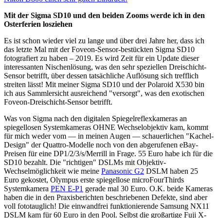
Mit der Sigma SD10 und den beiden Zooms werde ich in den
Osterferien losziehen
Es ist schon wieder viel zu lange und über drei Jahre her, dass ich
das letzte Mal mit der Foveon-Sensor-bestückten Sigma SD10
fotografiert zu haben – 2019. Es wird Zeit für ein Update dieser
interessanten Nischenlösung, was den sehr speziellen Dreischicht-
Sensor betrifft, über dessen tatsächliche Auflösung sich trefflich
streiten lässt! Mit meiner Sigma SD10 und der Polaroid X530 bin
ich aus Sammlersicht ausreichend "versorgt", was den exotischen
Foveon-Dreischicht-Sensor betrifft.
Was von Sigma nach den digitalen Spiegelreflexkameras an
spiegellosen Systemkameras OHNE Wechselobjektiv kam, kommt
für mich weder vom — in meinen Augen — schauerlichen "Kachel-
Design" der Quattro-Modelle noch von den abgerufenen eBay-
Preisen für eine DP1/2/3/s/Merrill in Frage. 55 Euro habe ich für die
SD10 bezahlt. Die "richtigen" DSLMs mit Objektiv-
Wechselmöglichkeit wie meine
Panasonic G2
DSLM haben 25
Euro gekostet, Olympus erste spiegellose microFourThirds
Systemkamera
PEN E-P1
gerade mal 30 Euro. O.K. beide Kameras
haben die in den Praxisberichten beschriebenen Defekte, sind aber
voll fototauglich! Die einwandfrei funktionierende Samsung NX11
DSLM kam für 60 Euro in den Pool. Selbst die großartige Fuji X-