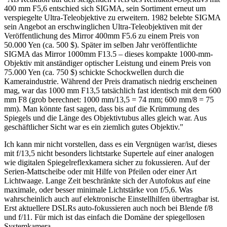
400 mm F5,6 entschied sich SIGMA, sein Sortiment erneut um
verspiegelte Ultra-Teleobjektive zu erweitern. 1982 belebte SIGMA
sein Angebot an erschwinglichen Ultra-Teleobjektiven mit der
Veröffentlichung des Mirror 400mm F5.6 zu einem Preis von
50.000 Yen (ca. 500 $). Später im selben Jahr veröffentlichte
SIGMA das Mirror 1000mm F13.5 – dieses kompakte 1000-mm-
Objektiv mit anständiger optischer Leistung und einem Preis von
75.000 Yen (ca. 750 $) schickte Schockwellen durch die
Kameraindustrie. Während der Preis dramatisch niedrig erscheinen
mag, war das 1000 mm F13,5 tatsächlich fast identisch mit dem 600
mm F8 (grob berechnet: 1000 mm/13,5 = 74 mm; 600 mm/8 = 75
mm). Man könnte fast sagen, dass bis auf die Krümmung des
Spiegels und die Länge des Objektivtubus alles gleich war. Aus
geschäftlicher Sicht war es ein ziemlich gutes Objektiv."
Ich kann mir nicht vorstellen, dass es ein Vergnügen war/ist, dieses
mit f/13,5 nicht besonders lichtstarke Supertele auf einer analogen
wie digitalen Spiegelreflexkamera sicher zu fokussieren. Auf der
Serien-Mattscheibe oder mit Hilfe von Pfeilen oder einer Art
Lichtwaage. Lange Zeit beschränkte sich der Autofokus auf eine
maximale, oder besser minimale Lichtstärke von f/5,6. Was
wahrscheinlich auch auf elektronische Einstellhilfen übertragbar ist.
Erst aktuellere DSLRs auto-fokussieren auch noch bei Blende f/8
und f/11. Für mich ist das einfach die Domäne der spiegellosen
Systemkamera.