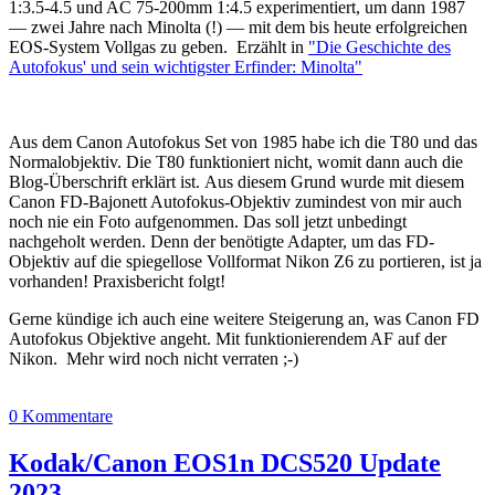
1:3.5-4.5 und AC 75-200mm 1:4.5 experimentiert, um dann 1987
— zwei Jahre nach Minolta (!) — mit dem bis heute erfolgreichen
EOS-System Vollgas zu geben. Erzählt in
"Die Geschichte des
Autofokus' und sein wichtigster Erfinder: Minolta"
Aus dem Canon Autofokus Set von 1985 habe ich die T80 und das
Normalobjektiv. Die T80 funktioniert nicht, womit dann auch die
Blog-Überschrift erklärt ist. Aus diesem Grund wurde mit diesem
Canon FD-Bajonett Autofokus-Objektiv zumindest von mir auch
noch nie ein Foto aufgenommen. Das soll jetzt unbedingt
nachgeholt werden. Denn der benötigte Adapter, um das FD-
Objektiv auf die spiegellose Vollformat Nikon Z6 zu portieren, ist ja
vorhanden! Praxisbericht folgt!
Gerne kündige ich auch eine weitere Steigerung an, was Canon FD
Autofokus Objektive angeht. Mit funktionierendem AF auf der
Nikon. Mehr wird noch nicht verraten ;-)
0 Kommentare
Kodak/Canon EOS1n DCS520 Update
2023