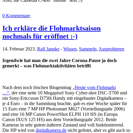
Also, die Camedia C-400 "musste" sein ;-)
0 Kommentare
Ich erkläre die Flohmarktsaison
nochmals für eröffnet :-)
14. Februar 2023,
Ralf Jannke
-
Wissen
,
Sammeln
,
Ausprobieren
Irgendwie hat man die zwei Jahre Corona-Pause ja doch
gemerkt – was Flohmarktaktivitäten betrifft
Nach dem noch frischen Blogeintrag
„Heute vom Flohmarkt
…“
, der eine nette 10 Megapixel Sony Cyber-shot DSC-T700 und
ein Sony-Ericcsson D750i Handy mit eingebauter Digitalkamera –
je 4 Euro – in die Sammlung brachte, gab es eine Woche später für
15 Euro eine 7 MP HP Photosmart M627 (Vorstellungsjahr 2006)
und eine 16 MP Canon PowerShot ELPH 110 HS (in Europa
Canon IXUS 125 HS) aus dem Vorstellungsjahr 2012. Beide
Kameras in sehr gutem äußeren Zustand und voll funktionierend.
Die HP wird von
digitalkamera.de
nicht gelistet, aber es gibt auch so