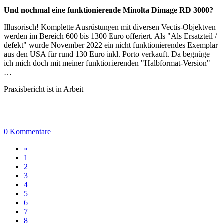
Und nochmal eine funktionierende Minolta Dimage RD 3000?
Illusorisch! Komplette Ausrüstungen mit diversen Vectis-Objektven
werden im Bereich 600 bis 1300 Euro offeriert. Als "Als Ersatzteil /
defekt" wurde November 2022 ein nicht funktionierendes Exemplar
aus den USA für rund 130 Euro inkl. Porto verkauft. Da begnüge
ich mich doch mit meiner funktionierenden "Halbformat-Version"
…
Praxisbericht ist in Arbeit
0 Kommentare
«
1
2
3
4
5
6
7
8