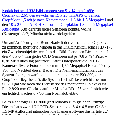
Kodak bot seit 1992 Bildsensoren von 9 x 14 mm Größe,
Cropfaktor 2,6), den gewohnten 15 x 23 mm APS-C Sensor,
Cropfaktor 1,5 mit je nach Kameramodell 1,3 bis 1,5 Megapixel
und
den
19 x 27 mm APS-H Sensor mit Cropfaktor 1,3 und 6 Megapixel
Auflösung
. Auf derartig große Sensoren konnte, wollte
(Kostengründe?) Minolta nicht zurückgreifen.
Um auf Auflösung und Benutzbarkeit der vorhandenen Objektive
zu kommen, montierte Minolta in das Digitalrückteil seiner RD -175
ein Zwischenobjektiv, welches das Bild über einen Lichtteiler auf
drei 4,8 x 6,4 mm große CCD-Sensoren mit je 768 x 494 Pixel =
0,38 MP Auflösung projiziert. Daraus interpoliert die RD 175
Kamerasoftware Fotorohdateien mit 1,75 Megapixel Endauflösung.
Vor- und Nachteil dieser Bauart: Die Nennempfindlichkeit des
Systems beträgt zwar hohe und nicht änderbare ISO 800, der
Cropfaktor liegt bei 2,5, die System-Lichtstärke erreicht aber nur
f/6,7. Egal wie hoch die Lichtstärke des montierten Objektivs ist.
Ein 2,8/20 mm Objektiv auf der Minolta RD 175 verhält sich wie
ein lichtschwaches 6,7/50 mm Normalobjektiv.
Beim Nachfolger RD 3000 griff Minolta zum gleichen Prinzip:
Diesmal aus zwei 1/2“ CCD-Sensoren von 6,4 x 4,8 mm Größe und
1,5 MP Auflösung interpoliert die Kamerasoftware das fertige 2,7