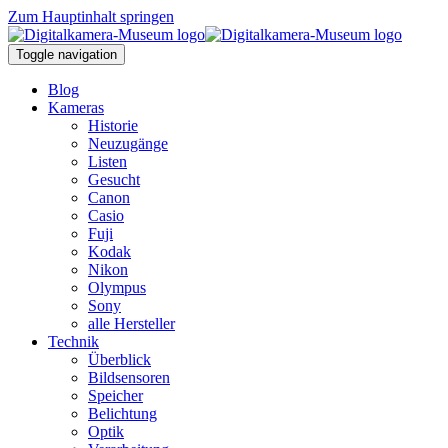
Zum Hauptinhalt springen
Toggle navigation
Blog
Kameras
Historie
Neuzugänge
Listen
Gesucht
Canon
Casio
Fuji
Kodak
Nikon
Olympus
Sony
alle Hersteller
Technik
Überblick
Bildsensoren
Speicher
Belichtung
Optik