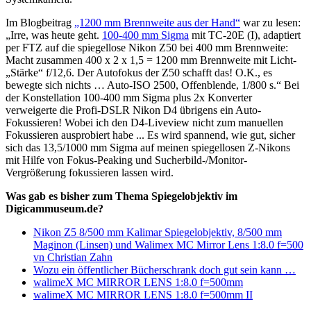
Im Blogbeitrag
„1200 mm Brennweite aus der Hand“
war zu lesen:
„Irre, was heute geht.
100-400 mm Sigma
mit TC-20E (I), adaptiert
per FTZ auf die spiegellose Nikon Z50 bei 400 mm Brennweite:
Macht zusammen 400 x 2 x 1,5 = 1200 mm Brennweite mit Licht-
„Stärke“ f/12,6. Der Autofokus der Z50 schafft das! O.K., es
bewegte sich nichts … Auto-ISO 2500, Offenblende, 1/800 s.“ Bei
der Konstellation 100-400 mm Sigma plus 2x Konverter
verweigerte die Profi-DSLR Nikon D4 übrigens ein Auto-
Fokussieren! Wobei ich den D4-Liveview nicht zum manuellen
Fokussieren ausprobiert habe ... Es wird spannend, wie gut, sicher
sich das 13,5/1000 mm Sigma auf meinen spiegellosen Z-Nikons
mit Hilfe von Fokus-Peaking und Sucherbild-/Monitor-
Vergrößerung fokussieren lassen wird.
Was gab es bisher zum Thema Spiegelobjektiv im
Digicammuseum.de?
Nikon Z5 8/500 mm Kalimar Spiegelobjektiv, 8/500 mm
Maginon (Linsen) und Walimex MC Mirror Lens 1:8.0 f=500
vn Christian Zahn
Wozu ein öffentlicher Bücherschrank doch gut sein kann …
walimeX MC MIRROR LENS 1:8.0 f=500mm
walimeX MC MIRROR LENS 1:8.0 f=500mm II