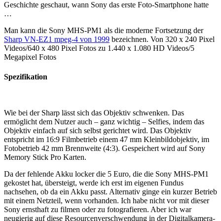
Geschichte geschaut, wann Sony das erste Foto-Smartphone hatte
…
Man kann die Sony MHS-PM1 als die moderne Fortsetzung der
Sharp VN-EZ1 mpeg-4 von 1999
bezeichnen. Von 320 x 240 Pixel
Videos/640 x 480 Pixel Fotos zu 1.440 x 1.080 HD Videos/5
Megapixel Fotos
Spezifikation
Wie bei der Sharp lässt sich das Objektiv schwenken. Das
ermöglicht dem Nutzer auch – ganz wichtig – Selfies, indem das
Objektiv einfach auf sich selbst gerichtet wird. Das Objektiv
entspricht im 16:9 Filmbetrieb einem 47 mm Kleinbildobjektiv, im
Fotobetrieb 42 mm Brennweite (4:3). Gespeichert wird auf Sony
Memory Stick Pro Karten.
Da der fehlende Akku locker die 5 Euro, die die Sony MHS-PM1
gekostet hat, übersteigt, werde ich erst im eigenen Fundus
nachsehen, ob da ein Akku passt. Alternativ ginge ein kurzer Betrieb
mit einem Netzteil, wenn vorhanden. Ich habe nicht vor mit dieser
Sony ernsthaft zu filmen oder zu fotografieren. Aber ich war
neugierig auf diese Resourcenverschwendung in der Digitalkamera-