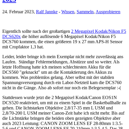
24. Februar 2023,
Ralf Jannke
-
Wissen
,
Sammeln
,
Ausprobieren
Eigentlich sollte nach der großartigen
2 Megapixel Kodak/Nikon F5
DCS620x
die höher auflösende 6 Megapixel Kodak/Nikon F5
DCS760 kommen, die einen größeren 19 x 27 mm APS-H Sensor
mit Cropfaktor 1,3 hat.
Leider, leider bringe ich mein Exemplar nicht mehr zuverlässig ans
Laufen. Ständige Fehlermeldungen, Abstürze und so weiter. Als
letzte Hoffnung hatte ich meinen schlechtesten Akku für die
DCS560 "geknackt" um an die Kontaktierung des Akkus zu
kommen. Was problemlos gelang. Aber selbst mit der stabilen
Spannungsversorgung durch ein Labor-Netzteil kam die DCS760
nicht in die Gänge. Also ab sofort nur noch ein Belegexemplar :-(
Stattdessen wurde jetzt die 2 Megapixel Kodak/Canon EOS1N
DCS520 reaktiviert, um mit zu einem Spiel in die Basketballhalle zu
gehen. Die lichtstarken Objektive 2,8/17-35 mm L USM und
2,8/70-200 L USM meiner Canon-Zeit habe ich nicht mehr. Bis auf
die Lichtstärke bringen die beiden oben gezeigten Objektive aber
auch 2023 Leistung: CANON ZOOM LENS EF 28-80mm 1:3.5-
5.6 und CANON ZOOM LENS EF 70-210mm 1:3.5-4.5. Das 28-