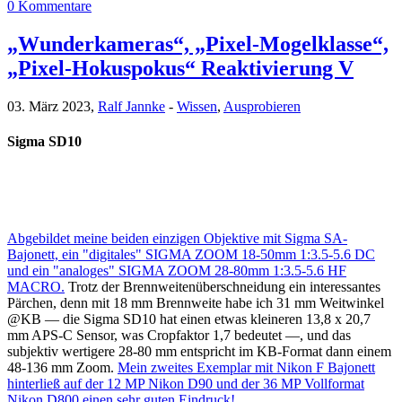
0 Kommentare
„Wunderkameras“, „Pixel-Mogelklasse“,
„Pixel-Hokuspokus“ Reaktivierung V
03. März 2023,
Ralf Jannke
-
Wissen
,
Ausprobieren
Sigma SD10
Abgebildet meine beiden einzigen Objektive mit Sigma SA-
Bajonett, ein "digitales" SIGMA ZOOM 18-50mm 1:3.5-5.6 DC
und ein "analoges" SIGMA ZOOM 28-80mm 1:3.5-5.6 HF
MACRO.
Trotz der Brennweitenüberschneidung ein interessantes
Pärchen, denn mit 18 mm Brennweite habe ich 31 mm Weitwinkel
@KB — die Sigma SD10 hat einen etwas kleineren 13,8 x 20,7
mm APS-C Sensor, was Cropfaktor 1,7 bedeutet —, und das
subjektiv wertigere 28-80 mm entspricht im KB-Format dann einem
48-136 mm Zoom.
Mein zweites Exemplar mit Nikon F Bajonett
hinterließ auf der 12 MP Nikon D90 und der 36 MP Vollformat
Nikon D800 einen sehr guten Eindruck!