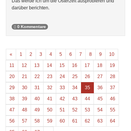
Das werde ich um die Osterzeit ausprobieren und
darüber berichten.
0 Kommentare
«
1
2
3
4
5
6
7
8
9
10
11
12
13
14
15
16
17
18
19
20
21
22
23
24
25
26
27
28
29
30
31
32
33
34
35
36
37
38
39
40
41
42
43
44
45
46
47
48
49
50
51
52
53
54
55
56
57
58
59
60
61
62
63
64