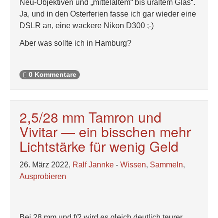
Neu-Objektiven und „mittelaltem“ bis uraltem Glas“.
Ja, und in den Osterferien fasse ich gar wieder eine
DSLR an, eine wackere Nikon D300 ;-)
Aber was sollte ich in Hamburg?
0 Kommentare
2,5/28 mm Tamron und
Vivitar — ein bisschen mehr
Lichtstärke für wenig Geld
26. März 2022,
Ralf Jannke
-
Wissen
,
Sammeln
,
Ausprobieren
Bei 28 mm und f/2 wird es gleich deutlich teurer.