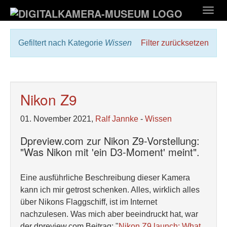
Zum
Togg
Hauptinhalt
navig
springen
Gefiltert nach Kategorie
Wissen
Filter zurücksetzen
Nikon Z9
01. November 2021,
Ralf Jannke
-
Wissen
Dpreview.com zur Nikon Z9-Vorstellung:
"Was Nikon mit 'ein D3-Moment' meint".
Eine ausführliche Beschreibung dieser Kamera
kann ich mir getrost schenken. Alles, wirklich alles
über Nikons Flaggschiff, ist im Internet
nachzulesen. Was mich aber beeindruckt hat, war
der dpreview.com Beitrag: "
Nikon Z9 launch: What