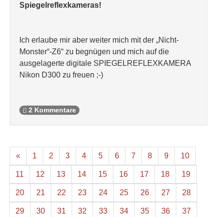
Spiegelreflexkameras!
Ich erlaube mir aber weiter mich mit der „Nicht-
Monster“-Z6“ zu begnügen und mich auf die
ausgelagerte digitale SPIEGELREFLEXKAMERA
Nikon D300 zu freuen ;-)
2 Kommentare
«
1
2
3
4
5
6
7
8
9
10
11
12
13
14
15
16
17
18
19
20
21
22
23
24
25
26
27
28
29
30
31
32
33
34
35
36
37