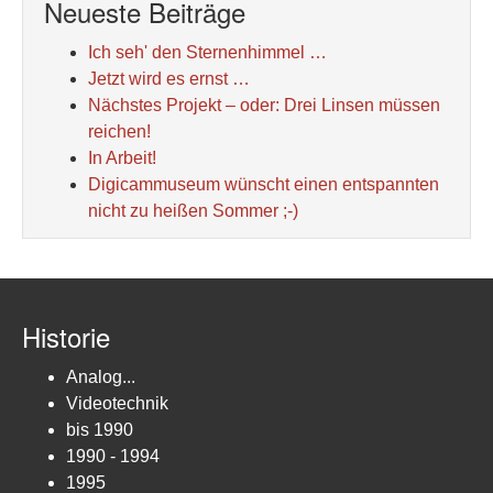
Neueste Beiträge
Ich seh' den Sternenhimmel …
Jetzt wird es ernst …
Nächstes Projekt – oder: Drei Linsen müssen
reichen!
In Arbeit!
Digicammuseum wünscht einen entspannten
nicht zu heißen Sommer ;-)
Historie
Analog...
Videotechnik
bis 1990
1990 - 1994
1995