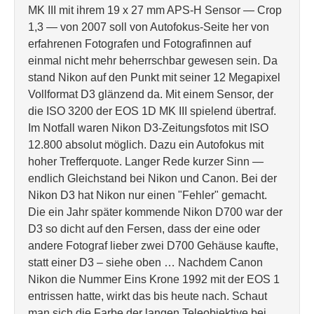
MK III mit ihrem 19 x 27 mm APS-H Sensor — Crop
1,3 — von 2007 soll von Autofokus-Seite her von
erfahrenen Fotografen und Fotografinnen auf
einmal nicht mehr beherrschbar gewesen sein. Da
stand Nikon auf den Punkt mit seiner 12 Megapixel
Vollformat D3 glänzend da. Mit einem Sensor, der
die ISO 3200 der EOS 1D MK III spielend übertraf.
Im Notfall waren Nikon D3-Zeitungsfotos mit ISO
12.800 absolut möglich. Dazu ein Autofokus mit
hoher Trefferquote. Langer Rede kurzer Sinn —
endlich Gleichstand bei Nikon und Canon. Bei der
Nikon D3 hat Nikon nur einen "Fehler" gemacht.
Die ein Jahr später kommende Nikon D700 war der
D3 so dicht auf den Fersen, dass der eine oder
andere Fotograf lieber zwei D700 Gehäuse kaufte,
statt einer D3 – siehe oben … Nachdem Canon
Nikon die Nummer Eins Krone 1992 mit der EOS 1
entrissen hatte, wirkt das bis heute nach. Schaut
man sich die Farbe der langen Teleobjektive bei