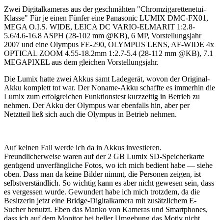
Zwei Digitalkameras aus der geschmähten "Chromzigarettenetui-
Klasse" Für je einen Fünfer eine Panasonic LUMIX DMC-FX01,
MEGA O.I.S. WIDE, LEICA DC VARIO-ELMARIT 1:2.8-
5.6/4.6-16.8 ASPH (28-102 mm @KB), 6 MP, Vorstellungsjahr
2007 und eine Olympus FE-290, OLYMPUS LENS, AF-WIDE 4x
OPTICAL ZOOM 4.55-18.2mm 1:2.7-5.4 (28-112 mm @KB), 7.1
MEGAPIXEL aus dem gleichen Vorstellungsjahr.
Die Lumix hatte zwei Akkus samt Ladegerät, wovon der Original-
Akku komplett tot war. Der Noname-Akku schaffte es immerhin die
Lumix zum erfolgreichen Funktionstest kurzzeitig in Betrieb zu
nehmen. Der Akku der Olympus war ebenfalls hin, aber per
Netztteil ließ sich auch die Olympus in Betrieb nehmen.
Auf keinen Fall werde ich da in Akkus investieren.
Freundlicherweise waren auf der 2 GB Lumix SD-Speicherkarte
genügend unverfängliche Fotos, wo ich mich bedient habe — siehe
oben. Dass man da keine Bilder nimmt, die Personen zeigen, ist
selbstverständlich. So wichtig kann es aber nicht gewesen sein, dass
es vergessen wurde. Gewundert habe ich mich trotzdem, da die
Besitzerin jetzt eine Bridge-Digitalkamera mit zusätzlichem E-
Sucher benutzt. Eben das Manko von Kameras und Smartphones,
dass ich auf dem Monitor bei heller Umgebung das Motiv nicht