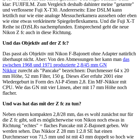
klar: FUJIFILM. Zum Vergleich deshalb dahinter meine "getarnte"
und verflossene Fuji X-T30. Andererseits: Eine DSLM kann
letztlich nur wie eine analoge Messucherkamera aussehen oder eben
wie eine etwas verkleinerte Spiegelreflexkamera. Und die Fuji X-T
Reihe ist (D)SLRs nachempfunden. Entsprechend geht die neue
Nikon Z fc auch in diese Richtung.
Und das Objektiv auf der Z fc?
Das passt als Objektiv mit Nikon F-Bajonett ohne Adapter natürlich
überhaupt nicht. Aber: Von den Abmessungen her kann man
das
zwischen 1968 und 1971 produzierte 2,8/45 mm GN
Nikkor
zurecht als "Pancake" bezeichnen: Durchmesser 64 x 20
mm Höhe, 52 mm Filter, 150 g. Dieses 45er erfuhr 2001 eine
Wiedergeburt in Form des AI-P 45mm 2,8. Ein MF-Nikkor mit
CPU. Wie das GN mit vier Linsen, aber mit 17 mm Höhe noch
flacher.
Und was hat das mit der Z fc zu tun?
Neben einem kompakten 2,8/28 mm, das es wohl zunächst nur für
die Z fc gibt, soll es möglicherweise von Nikon noch etwas in
Richtung "echtes" = flaches Pancake mit Z-Bajonett geben. Wir
werden sehen. Das Nikkor Z 28 mm 1:2.8 SE hat einen
Durchmesser von 71,5 mm und ist mit 43 mm doppelt so hoch wie