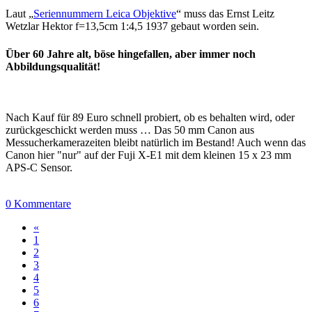
Laut „
Seriennummern Leica Objektive
“ muss das Ernst Leitz
Wetzlar Hektor f=13,5cm 1:4,5 1937 gebaut worden sein.
Über 60 Jahre alt, böse hingefallen, aber immer noch
Abbildungsqualität!
Nach Kauf für 89 Euro schnell probiert, ob es behalten wird, oder
zurückgeschickt werden muss … Das 50 mm Canon aus
Messucherkamerazeiten bleibt natürlich im Bestand! Auch wenn das
Canon hier "nur" auf der Fuji X-E1 mit dem kleinen 15 x 23 mm
APS-C Sensor.
0 Kommentare
«
1
2
3
4
5
6