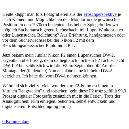
Heute klappt man fürs Fotografieren aus der
Froschperspektive
je
nach Kamera und Möglichkeiten den Monitor in die gewünschte
Position. In den 1970ern bedeutete das bei der Spiegelreflex wo
möglich Suchertausch gegen Lichtschacht mit Lupe, Winkelsucher
oder Lupensucher. Belichtung? Aus Erfahrung, handgemessen oder
vor dem Sucherwechsel bei der Nikon F2 mit dem
Belichtungsmesssucher Photomic DP-1.
Jetzt bekam mein Jubilar Nikon F2 einen Lupensucher DW-2.
Eigentlich überflüssig, denn da liegt auch noch ein F2 Lichtschacht
DW-1. Aber schließlich wird die F2 im September 50! Auf die
Montage der (fehlenden) Namensplatte habe ich beim DW-2
verzichtet. Ich hätte die vom DW-1 nehmen können.
Während sich viel zu viele wunderbare F2-Fotomaschinen in
Vitrinen "langweilen" und totstehen, geht diese F2 trotz gefühlt 99,9
Prozent digitaler Fotografie zusätzlich mit in die Ferien. Trotz der
Analogmühen: Film einlegen, belichten, selbst entwickeln und
digitalisieren. Entschleunigung pur ;-)
0 Kommentare