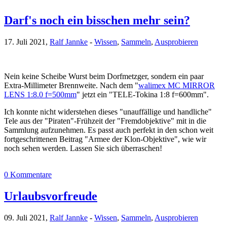
Darf's noch ein bisschen mehr sein?
17. Juli 2021,
Ralf Jannke
-
Wissen
,
Sammeln
,
Ausprobieren
Nein keine Scheibe Wurst beim Dorfmetzger, sondern ein paar
Extra-Millimeter Brennweite. Nach dem "
walimex MC MIRROR
LENS 1:8.0 f=500mm
" jetzt ein "TELE-Tokina 1:8 f=600mm".
Ich konnte nicht widerstehen dieses "unauffällige und handliche"
Tele aus der "Piraten"-Frühzeit der "Fremdobjektive" mit in die
Sammlung aufzunehmen. Es passt auch perfekt in den schon weit
fortgeschrittenen Beitrag "Armee der Klon-Objektive", wie wir
noch sehen werden. Lassen Sie sich überraschen!
0 Kommentare
Urlaubsvorfreude
09. Juli 2021,
Ralf Jannke
-
Wissen
,
Sammeln
,
Ausprobieren