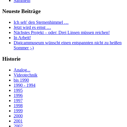
Sammeln
Neueste Beiträge
Ich seh' den Sternenhimmel …
Jetzt wird es ernst …
Nächstes Projekt – oder: Drei Linsen müssen reichen!
In Arbeit!
Digicammuseum wünscht einen entspannten nicht zu heißen
Sommer ;-)
Historie
Analog...
Videotechnik
bis 1990
1990 - 1994
1995
1996
1997
1998
1999
2000
2001
2002