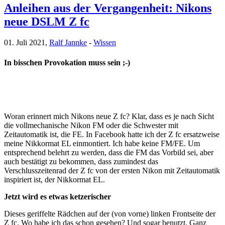
Anleihen aus der Vergangenheit: Nikons
neue DSLM Z fc
01. Juli 2021,
Ralf Jannke
-
Wissen
In bisschen Provokation muss sein ;-)
Woran erinnert mich Nikons neue Z fc? Klar, dass es je nach Sicht
die vollmechanische Nikon FM oder die Schwester mit
Zeitautomatik ist, die FE. In Facebook hatte ich der Z fc ersatzweise
meine Nikkormat EL einmontiert. Ich habe keine FM/FE. Um
entsprechend belehrt zu werden, dass die FM das Vorbild sei, aber
auch bestätigt zu bekommen, dass zumindest das
Verschlusszeitenrad der Z fc von der ersten Nikon mit Zeitautomatik
inspiriert ist, der Nikkormat EL.
Jetzt wird es etwas ketzerischer
Dieses geriffelte Rädchen auf der (von vorne) linken Frontseite der
Z fc. Wo habe ich das schon gesehen? Und sogar benutzt. Ganz