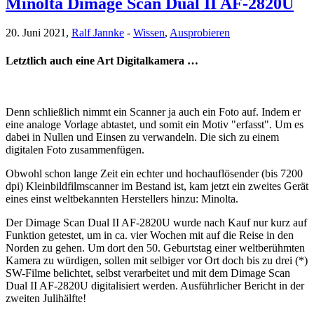
Minolta Dimage Scan Dual II AF-2820U
20. Juni 2021,
Ralf Jannke
-
Wissen
,
Ausprobieren
Letztlich auch eine Art Digitalkamera …
Denn schließlich nimmt ein Scanner ja auch ein Foto auf. Indem er
eine analoge Vorlage abtastet, und somit ein Motiv "erfasst". Um es
dabei in Nullen und Einsen zu verwandeln. Die sich zu einem
digitalen Foto zusammenfügen.
Obwohl schon lange Zeit ein echter und hochauflösender (bis 7200
dpi) Kleinbildfilmscanner im Bestand ist, kam jetzt ein zweites Gerät
eines einst weltbekannten Herstellers hinzu: Minolta.
Der Dimage Scan Dual II AF-2820U wurde nach Kauf nur kurz auf
Funktion getestet, um in ca. vier Wochen mit auf die Reise in den
Norden zu gehen. Um dort den 50. Geburtstag einer weltberühmten
Kamera zu würdigen, sollen mit selbiger vor Ort doch bis zu drei (*)
SW-Filme belichtet, selbst verarbeitet und mit dem Dimage Scan
Dual II AF-2820U digitalisiert werden. Ausführlicher Bericht in der
zweiten Julihälfte!