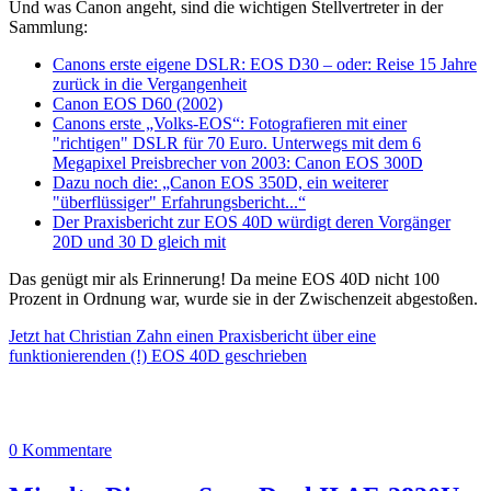
Und was Canon angeht, sind die wichtigen Stellvertreter in der
Sammlung:
Canons erste eigene DSLR: EOS D30 – oder: Reise 15 Jahre
zurück in die Vergangenheit
Canon EOS D60 (2002)
Canons erste „Volks-EOS“: Fotografieren mit einer
"richtigen" DSLR für 70 Euro. Unterwegs mit dem 6
Megapixel Preisbrecher von 2003: Canon EOS 300D
Dazu noch die: „Canon EOS 350D, ein weiterer
"überflüssiger" Erfahrungsbericht...“
Der Praxisbericht zur EOS 40D würdigt deren Vorgänger
20D und 30 D gleich mit
Das genügt mir als Erinnerung! Da meine EOS 40D nicht 100
Prozent in Ordnung war, wurde sie in der Zwischenzeit abgestoßen.
Jetzt hat Christian Zahn einen Praxisbericht über eine
funktionierenden (!) EOS 40D geschrieben
0 Kommentare