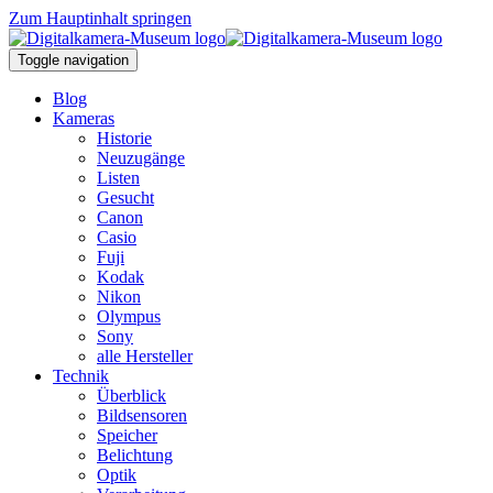
Zum Hauptinhalt springen
Toggle navigation
Blog
Kameras
Historie
Neuzugänge
Listen
Gesucht
Canon
Casio
Fuji
Kodak
Nikon
Olympus
Sony
alle Hersteller
Technik
Überblick
Bildsensoren
Speicher
Belichtung
Optik