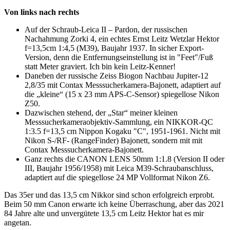
Von links nach rechts
Auf der Schraub-Leica II – Pardon, der russischen
Nachahmung Zorki 4, ein echtes Ernst Leitz Wetzlar Hektor
f=13,5cm 1:4,5 (M39), Baujahr 1937. In sicher Export-
Version, denn die Entfernungseinstellung ist in "Feet"/Fuß
statt Meter graviert. Ich bin kein Leitz-Kenner!
Daneben der russische Zeiss Biogon Nachbau Jupiter-12
2,8/35 mit Contax Messsucherkamera-Bajonett, adaptiert auf
die „kleine“ (15 x 23 mm APS-C-Sensor) spiegellose Nikon
Z50.
Dazwischen stehend, der „Star“ meiner kleinen
Messsucherkameraobjektiv-Sammlung, ein NIKKOR-QC
1:3.5 f=13,5 cm Nippon Kogaku "C", 1951-1961. Nicht mit
Nikon S-/RF- (RangeFinder) Bajonett, sondern mit mit
Contax Messsucherkamera-Bajonett.
Ganz rechts die CANON LENS 50mm 1:1.8 (Version II oder
III, Baujahr 1956/1958) mit Leica M39-Schraubanschluss,
adaptiert auf die spiegellose 24 MP Vollformat Nikon Z6.
Das 35er und das 13,5 cm Nikkor sind schon erfolgreich erprobt.
Beim 50 mm Canon erwarte ich keine Überraschung, aber das 2021
84 Jahre alte und unvergütete 13,5 cm Leitz Hektor hat es mir
angetan.