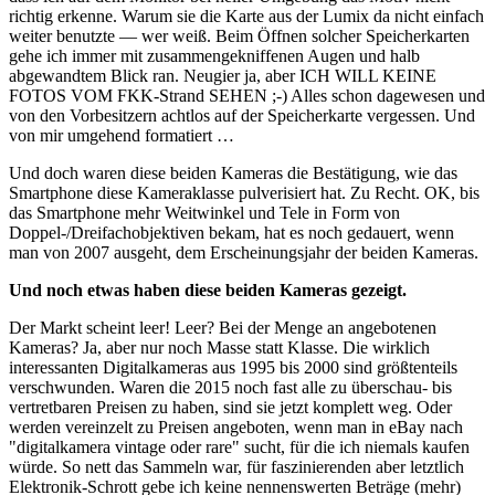
richtig erkenne. Warum sie die Karte aus der Lumix da nicht einfach
weiter benutzte — wer weiß. Beim Öffnen solcher Speicherkarten
gehe ich immer mit zusammengekniffenen Augen und halb
abgewandtem Blick ran. Neugier ja, aber ICH WILL KEINE
FOTOS VOM FKK-Strand SEHEN ;-) Alles schon dagewesen und
von den Vorbesitzern achtlos auf der Speicherkarte vergessen. Und
von mir umgehend formatiert …
Und doch waren diese beiden Kameras die Bestätigung, wie das
Smartphone diese Kameraklasse pulverisiert hat. Zu Recht. OK, bis
das Smartphone mehr Weitwinkel und Tele in Form von
Doppel-/Dreifachobjektiven bekam, hat es noch gedauert, wenn
man von 2007 ausgeht, dem Erscheinungsjahr der beiden Kameras.
Und noch etwas haben diese beiden Kameras gezeigt.
Der Markt scheint leer! Leer? Bei der Menge an angebotenen
Kameras? Ja, aber nur noch Masse statt Klasse. Die wirklich
interessanten Digitalkameras aus 1995 bis 2000 sind größtenteils
verschwunden. Waren die 2015 noch fast alle zu überschau- bis
vertretbaren Preisen zu haben, sind sie jetzt komplett weg. Oder
werden vereinzelt zu Preisen angeboten, wenn man in eBay nach
"digitalkamera vintage oder rare" sucht, für die ich niemals kaufen
würde. So nett das Sammeln war, für faszinierenden aber letztlich
Elektronik-Schrott gebe ich keine nennenswerten Beträge (mehr)