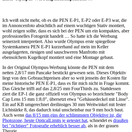
Ich weiß nicht mehr, ob es die PEN E-P1, E-P2 oder E-P3 war, die
im Annoncenfoto absichtlich auf einem wuchtigen Stativ montiert,
wohl zeigen sollte, dass es sich bei der PEN um ein kompaktes, aber
professionelles Fotogerät handelt … So hatte ich die Werbung
seinerzeit interpretiert. Also wurde Olympus erste spiegellose
Systemkamera PEN E-P1 kurzerhand auf mein im Keller
ausgelagerten, riesigen und sauschweren Manfrotto mit
ebensolchem Kugelkopf montiert und eine Montage gebaut.
In der Original Olympus-Werbung könnte die PEN mit dem
netten 2,8/17 mm Pancake bestückt gewesen sein. Dieses Objektiv
liegt von den Gebrauchtpreisen aber so weit jenseits der Kosten für
meine historische PEN E-P1, dass es für mich nicht in Frage kommt.
Das Gleiche trifft auf das 2,8/25 mm FourThirds zu. Stattdessen
ziert die EP-1 die ganz offiziell von Olympus so bezeichnete "Body
Cap Lens 15 mm 1:8.0", übersetzt etwa "Gehäusedeckel mit Linse".
Ein auf KB umgerechnet dreilinsiges 30 mm Weitwinkel mit fester
Lichtstärke 8, das dadurch total unscheinbar nur 9 mm hoch baut.
Auch wenn
das 8/15 mm eins der schlimmsten Objektive ist, die
Photozone, heute OpticalLimits je getestet hat
, schneidet es
draußen
bei "richtiger" Fotografie erheblich besser ab
, als in der grauen
Theorie.