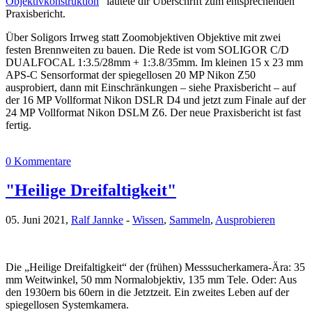
Objektivkonstruktion
“ lautete dir Überschrift zum entsprechenden
Praxisbericht.
Über Soligors Irrweg statt Zoomobjektiven Objektive mit zwei
festen Brennweiten zu bauen. Die Rede ist vom SOLIGOR C/D
DUALFOCAL 1:3.5/28mm + 1:3.8/35mm. Im kleinen 15 x 23 mm
APS-C Sensorformat der spiegellosen 20 MP Nikon Z50
ausprobiert, dann mit Einschränkungen – siehe Praxisbericht – auf
der 16 MP Vollformat Nikon DSLR D4 und jetzt zum Finale auf der
24 MP Vollformat Nikon DSLM Z6. Der neue Praxisbericht ist fast
fertig.
0 Kommentare
"Heilige Dreifaltigkeit"
05. Juni 2021,
Ralf Jannke
-
Wissen
,
Sammeln
,
Ausprobieren
Die „Heilige Dreifaltigkeit“ der (frühen) Messsucherkamera-Ära: 35
mm Weitwinkel, 50 mm Normalobjektiv, 135 mm Tele. Oder: Aus
den 1930ern bis 60ern in die Jetztzeit. Ein zweites Leben auf der
spiegellosen Systemkamera.