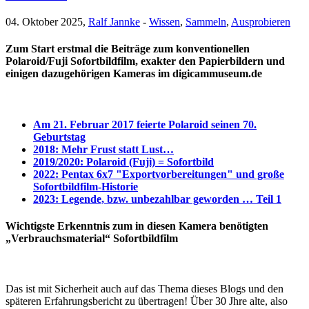
04. Oktober 2025,
Ralf Jannke
-
Wissen
,
Sammeln
,
Ausprobieren
Zum Start erstmal die Beiträge zum konventionellen
Polaroid/Fuji Sofortbildfilm, exakter den Papierbildern und
einigen dazugehörigen Kameras im digicammuseum.de
Am 21. Februar 2017 feierte Polaroid seinen 70.
Geburtstag
2018: Mehr Frust statt Lust…
2019/2020: Polaroid (Fuji) = Sofortbild
2022: Pentax 6x7 "Exportvorbereitungen" und große
Sofortbildfilm-Historie
2023: Legende, bzw. unbezahlbar geworden … Teil 1
Wichtigste Erkenntnis zum in diesen Kamera benötigten
„Verbrauchsmaterial“ Sofortbildfilm
Das ist mit Sicherheit auch auf das Thema dieses Blogs und den
späteren Erfahrungsbericht zu übertragen! Über 30 Jhre alte, also