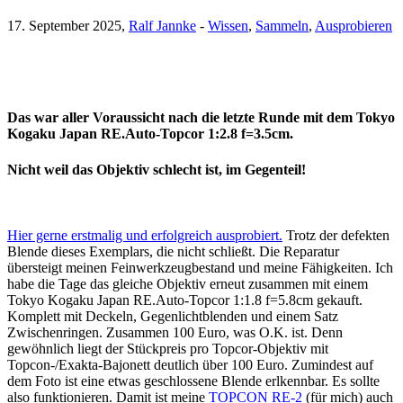
17. September 2025,
Ralf Jannke
-
Wissen
,
Sammeln
,
Ausprobieren
Das war aller Voraussicht nach die letzte Runde mit dem Tokyo
Kogaku Japan RE.Auto-Topcor 1:2.8 f=3.5cm.
Nicht weil das Objektiv schlecht ist, im Gegenteil!
Hier gerne erstmalig und erfolgreich ausprobiert.
Trotz der defekten
Blende dieses Exemplars, die nicht schließt. Die Reparatur
übersteigt meinen Feinwerkzeugbestand und meine Fähigkeiten. Ich
habe die Tage das gleiche Objektiv erneut zusammen mit einem
Tokyo Kogaku Japan RE.Auto-Topcor 1:1.8 f=5.8cm gekauft.
Komplett mit Deckeln, Gegenlichtblenden und einem Satz
Zwischenringen. Zusammen 100 Euro, was O.K. ist. Denn
gewöhnlich liegt der Stückpreis pro Topcor-Objektiv mit
Topcon-/Exakta-Bajonett deutlich über 100 Euro. Zumindest auf
dem Foto ist eine etwas geschlossene Blende erlkennbar. Es sollte
also funktionieren. Damit ist meine
TOPCON RE-2
(für mich) auch