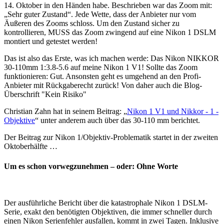
14. Oktober in den Händen habe. Beschrieben war das Zoom mit:
„Sehr guter Zustand“. Jede Wette, dass der Anbieter nur vom
Äußeren des Zooms schloss. Um den Zustand sicher zu
kontrollieren, MUSS das Zoom zwingend auf eine Nikon 1 DSLM
montiert und getestet werden!
Das ist also das Erste, was ich machen werde: Das Nikon NIKKOR
30-110mm 1:3.8-5.6 auf meine Nikon 1 V1! Sollte das Zoom
funktionieren: Gut. Ansonsten geht es umgehend an den Profi-
Anbieter mit Rückgaberecht zurück! Von daher auch die Blog-
Überschrift "Kein Risiko"
Christian Zahn hat in seinem Beitrag: „
Nikon 1 V1 und Nikkor - 1 -
Objektive
“ unter anderem auch über das 30-110 mm berichtet.
Der Beitrag zur Nikon 1/Objektiv-Problematik startet in der zweiten
Oktoberhälfte …
Um es schon vorwegzunehmen – oder: Ohne Worte
Der ausführliche Bericht über die katastrophale Nikon 1 DSLM-
Serie, exakt den benötigten Objektiven, die immer schneller durch
einen Nikon Serienfehler ausfallen, kommt in zwei Tagen. Inklusive