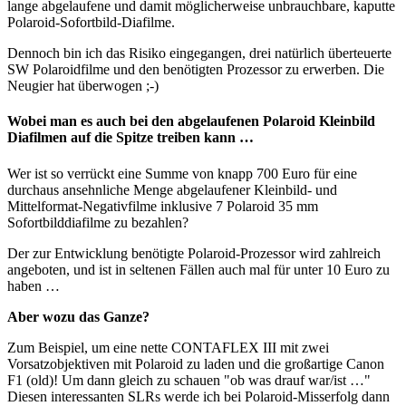
lange abgelaufene und damit möglicherweise unbrauchbare, kaputte
Polaroid-Sofortbild-Diafilme.
Dennoch bin ich das Risiko eingegangen, drei natürlich überteuerte
SW Polaroidfilme und den benötigten Prozessor zu erwerben. Die
Neugier hat überwogen ;-)
Wobei man es auch bei den abgelaufenen Polaroid Kleinbild
Diafilmen auf die Spitze treiben kann …
Wer ist so verrückt eine Summe von knapp 700 Euro für eine
durchaus ansehnliche Menge abgelaufener Kleinbild- und
Mittelformat-Negativfilme inklusive 7 Polaroid 35 mm
Sofortbilddiafilme zu bezahlen?
Der zur Entwicklung benötigte Polaroid-Prozessor wird zahlreich
angeboten, und ist in seltenen Fällen auch mal für unter 10 Euro zu
haben …
Aber wozu das Ganze?
Zum Beispiel, um eine nette CONTAFLEX III mit zwei
Vorsatzobjektiven mit Polaroid zu laden und die großartige Canon
F1 (old)! Um dann gleich zu schauen "ob was drauf war/ist …"
Diesen interessanten SLRs werde ich bei Polaroid-Misserfolg dann