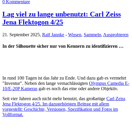
0 Kommentare
Lag viel zu lange unbenutzt: Carl Zeiss
Jena Flektogon 4/25
21. September 2025,
Ralf Jannke
-
Wissen
,
Sammeln
,
Ausprobieren
In der Silhouette sicher nur von Kennern zu identifizieren …
In rund 100 Tagen ist das Jahr zu Ende. Und dazu gab es vermehrt
"Inventur". Neben den lange vernachlässigten
Olympus Camedia E-
10/E-20P Kameras
gab es noch das eine oder andere Objektiv.
Seit vier Jahren auch nicht mehr benutzt, das großartige
Carl Zeiss
Jena Flektogon 4/25. Im dazugehörigen Beitrag mit allem
vorgestellt: Geschichte, Versionen, Spezifikation und Fotos im
Vollformat.