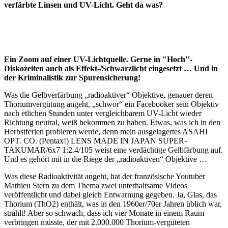
verfärbte Linsen und UV-Licht. Geht da was?
Ein Zoom auf einer UV-Lichtquelle. Gerne in "Hoch"-
Diskozeiten auch als Effekt-/Schwarzlicht eingesetzt … Und in
der Kriminalistik zur Spurensicherung!
Was die Gelbverfärbung „radioaktiver“ Objektive, genauer deren
Thoriumvergütung angeht, „schwor“ ein Facebooker sein Objektiv
nach etlichen Stunden unter vergleichbarem UV-Licht wieder
Richtung neutral, weiß bekommen zu haben. Etwas, was ich in den
Herbstferien probieren werde, denn mein ausgelagertes ASAHI
OPT. CO. (Pentax!) LENS MADE IN JAPAN SUPER-
TAKUMAR/6x7 1:2.4/105 weist eine verdächtige Gelbfärbung auf.
Und es gehört mit in die Riege der „radioaktiven“ Objektive …
Was diese Radioaktivität angeht, hat der französische Youtuber
Mathieu Stern zu dem Thema zwei unterhaltsame Videos
veröffentlicht und dabei gleich Entwarnung gegeben. Ja, Glas, das
Thorium (ThO2) enthält, was in den 1960er/70er Jahren üblich war,
strahlt! Aber so schwach, dass ich vier Monate in einem Raum
verbringen müsste, der mit 2.000.000 Thorium-vergüteten