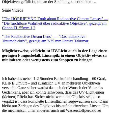
Objektiven gefüllt ist, um an der Strahlung zu erkranken …
Seine Videos
"The HORRIFIYNG Truth about Radioactive Camera Lenses" —
"Die furchtbare Wahrheit über radioaktive Objektive", gezeigt am
Canon FL 55mm 1,2
"The Radioactive Dream Lens" — "Das radioaktive
Traumobjektiv", gezeigt am 2/35 mm Pentax Takumar
​​​​​​​Möglicherweise, vielleicht ist UV-Licht auch in der Lage einen
geringen Fungusbefall, Linsenpilz in einem Objektiv etwas zu
minimieren oder wenigstens zum Stoppen zu bringen
Ich habe das neben 1-2 Stunden Backofenbehandlung – 60 Grad,
KEINE Umluft – und zusätzlich UV an mehreren Objektiven
versucht. Ganz sicher war/ist da auch der Wunsch der Vater des
Gedankens, aber ich könnte schwören, dass das UV-Licht einen
(kleinen) Effekt hat. Sicher nicht, wenn ein Objektiv schon so
verpilzt ist, dass komplette Linsenflächen zugewachsen sind. Dann
bleibt nur Zerlegen des Objektivs bis auf die einzelnen Linsen. Um
die mechanisch unter anderem auch mit Wasserstoffperoxid zu