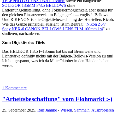
TELEPHOTO LENS 1:3.5 f=135mm
sowie ein baugleiches
SOLIGOR 135MM F/3.5 BELLOWS
ohne
Entfernungseinstellring, ohne Fokussiermöglichkeit, aber genau für
den gleichen Einsatzzweck am Balgengerät — englisch Bellows.
Und RIKENON ist die Objektivbezeichnung des Herstellers Ricoh.
Wie das Ganze prinzipiell aussieht, ist im Beitrag: "
Nikon Z6/7
Sony NEX-6 CANON BELLOWS LENS FLM 100mm 1:4
" zu
studieren, nachzulesen.
Zum Objektiv des Titels
Das HELIKOR 1:3.5 f=135mm hat bis auf Brennweite und
Lichtstärke definitiv nichts mit der Balgen-/Bellows-Version zu tun!
Ich bin gespannt, was ich da Mitte Oktober in den Händen halten
werde.
1 Kommentare
"Arbeitsbeschaffung" vom Flohmarkt ;-)
25. September 2025,
Ralf Jannke
-
Wissen
,
Sammeln
,
Ausprobieren