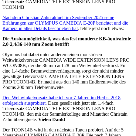
Televorsatz CAMEDIA TELE EXTENSION LENS PRO
TCON14B
Nachdem Christian Zahn aktuell im September 2025 seine
Erfahrungen zur OLYMPUS CAMEDIA E-20P berichtet und die
Kamera in alles Details beschrieben hat
, fehlte jetzt noch etwas:
Die Ausbaumöglichkeit, was das fest montierte KB-äquivalente
2,0-2,4/36-140 mm Zoom betrifft
Olympus bot dabei unter anderem einen monströsen
Weitwinkelvorsatz CAMEDIA WIDE EXTENSION LENS PRO
WCON08B, der die 36 mm auf 28 mm Weitwinkel verkürzt. Für
eine 1,4-fache Brennweitenverlängerung sorgt der nicht minder
gewaltige Televorsatz CAMEDIA TELE EXTENSION LENS
PRO TCON14B. Er macht aus den 140 mm Endbrennweite des
Zooms 200 mm Telebrennweite.
Den Weitwinkelvorsatz habe ich vor 7 Jahren im Herbst 2018
erfolgreich ausprobiert.
Dazu gesellt sich jetzt ein 1,4-fach
Televorsatz CAMEDIA TELE EXTENSION LENS PRO
TCON14B, den mit der Sammlerkollege und Mitauthor Christain
Zahn übereignete.
Vielen Dank!
Der TCON14B wird in den nächsten Tagen probiert. Auf der 5
Megapixel OLYMPUS CAMEDIA E-20P. Die nach 7 Jahren