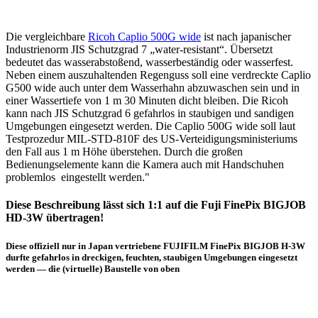
Die vergleichbare
Ricoh Caplio 500G wide
ist nach japanischer
Industrienorm JIS Schutzgrad 7 „water-resistant“. Übersetzt
bedeutet das wasserabstoßend, wasserbeständig oder wasserfest.
Neben einem auszuhaltenden Regenguss soll eine verdreckte Caplio
G500 wide auch unter dem Wasserhahn abzuwaschen sein und in
einer Wassertiefe von 1 m 30 Minuten dicht bleiben. Die Ricoh
kann nach JIS Schutzgrad 6 gefahrlos in staubigen und sandigen
Umgebungen eingesetzt werden. Die Caplio 500G wide soll laut
Testprozedur MIL-STD-810F des US-Verteidigungsministeriums
den Fall aus 1 m Höhe überstehen. Durch die großen
Bedienungselemente kann die Kamera auch mit Handschuhen
problemlos eingestellt werden."
Diese Beschreibung lässt sich 1:1 auf die Fuji FinePix BIGJOB
HD-3W übertragen!
Diese offiziell nur in Japan vertriebene FUJIFILM FinePix BIGJOB H-3W
durfte gefahrlos in dreckigen, feuchten, staubigen Umgebungen eingesetzt
werden — die (virtuelle) Baustelle von oben