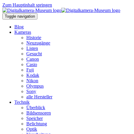
Zum Hauptinhalt springen
Toggle navigation
Blog
Kameras
Historie
Neuzugänge
Listen
Gesucht
Canon
Casio
Fuji
Kodak
Nikon
Olympus
Sony
alle Hersteller
Technik
Überblick
Bildsensoren
Speicher
Belichtung
Optik