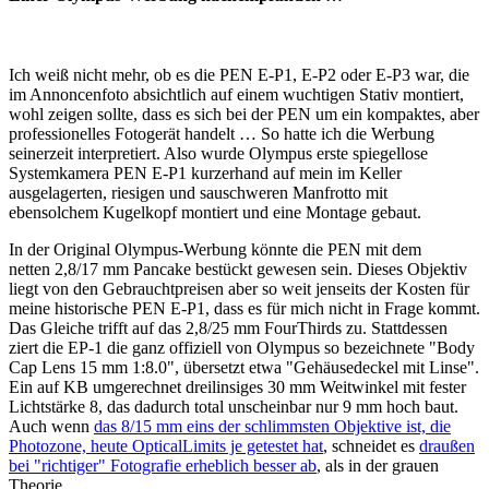
Ich weiß nicht mehr, ob es die PEN E-P1, E-P2 oder E-P3 war, die
im Annoncenfoto absichtlich auf einem wuchtigen Stativ montiert,
wohl zeigen sollte, dass es sich bei der PEN um ein kompaktes, aber
professionelles Fotogerät handelt … So hatte ich die Werbung
seinerzeit interpretiert. Also wurde Olympus erste spiegellose
Systemkamera PEN E-P1 kurzerhand auf mein im Keller
ausgelagerten, riesigen und sauschweren Manfrotto mit
ebensolchem Kugelkopf montiert und eine Montage gebaut.
In der Original Olympus-Werbung könnte die PEN mit dem
netten 2,8/17 mm Pancake bestückt gewesen sein. Dieses Objektiv
liegt von den Gebrauchtpreisen aber so weit jenseits der Kosten für
meine historische PEN E-P1, dass es für mich nicht in Frage kommt.
Das Gleiche trifft auf das 2,8/25 mm FourThirds zu. Stattdessen
ziert die EP-1 die ganz offiziell von Olympus so bezeichnete "Body
Cap Lens 15 mm 1:8.0", übersetzt etwa "Gehäusedeckel mit Linse".
Ein auf KB umgerechnet dreilinsiges 30 mm Weitwinkel mit fester
Lichtstärke 8, das dadurch total unscheinbar nur 9 mm hoch baut.
Auch wenn
das 8/15 mm eins der schlimmsten Objektive ist, die
Photozone, heute OpticalLimits je getestet hat
, schneidet es
draußen
bei "richtiger" Fotografie erheblich besser ab
, als in der grauen
Theorie.