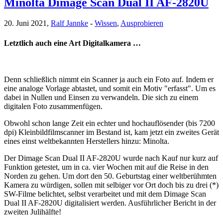
Minolta Dimage Scan Dual II AF-2820U
20. Juni 2021,
Ralf Jannke
-
Wissen
,
Ausprobieren
Letztlich auch eine Art Digitalkamera …
Denn schließlich nimmt ein Scanner ja auch ein Foto auf. Indem er
eine analoge Vorlage abtastet, und somit ein Motiv "erfasst". Um es
dabei in Nullen und Einsen zu verwandeln. Die sich zu einem
digitalen Foto zusammenfügen.
Obwohl schon lange Zeit ein echter und hochauflösender (bis 7200
dpi) Kleinbildfilmscanner im Bestand ist, kam jetzt ein zweites Gerät
eines einst weltbekannten Herstellers hinzu: Minolta.
Der Dimage Scan Dual II AF-2820U wurde nach Kauf nur kurz auf
Funktion getestet, um in ca. vier Wochen mit auf die Reise in den
Norden zu gehen. Um dort den 50. Geburtstag einer weltberühmten
Kamera zu würdigen, sollen mit selbiger vor Ort doch bis zu drei (*)
SW-Filme belichtet, selbst verarbeitet und mit dem Dimage Scan
Dual II AF-2820U digitalisiert werden. Ausführlicher Bericht in der
zweiten Julihälfte!