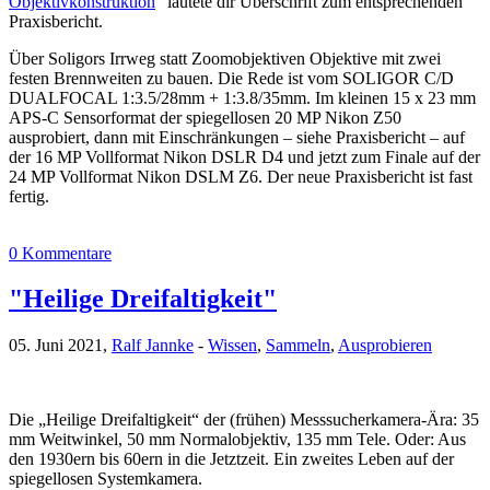
Objektivkonstruktion
“ lautete dir Überschrift zum entsprechenden
Praxisbericht.
Über Soligors Irrweg statt Zoomobjektiven Objektive mit zwei
festen Brennweiten zu bauen. Die Rede ist vom SOLIGOR C/D
DUALFOCAL 1:3.5/28mm + 1:3.8/35mm. Im kleinen 15 x 23 mm
APS-C Sensorformat der spiegellosen 20 MP Nikon Z50
ausprobiert, dann mit Einschränkungen – siehe Praxisbericht – auf
der 16 MP Vollformat Nikon DSLR D4 und jetzt zum Finale auf der
24 MP Vollformat Nikon DSLM Z6. Der neue Praxisbericht ist fast
fertig.
0 Kommentare
"Heilige Dreifaltigkeit"
05. Juni 2021,
Ralf Jannke
-
Wissen
,
Sammeln
,
Ausprobieren
Die „Heilige Dreifaltigkeit“ der (frühen) Messsucherkamera-Ära: 35
mm Weitwinkel, 50 mm Normalobjektiv, 135 mm Tele. Oder: Aus
den 1930ern bis 60ern in die Jetztzeit. Ein zweites Leben auf der
spiegellosen Systemkamera.