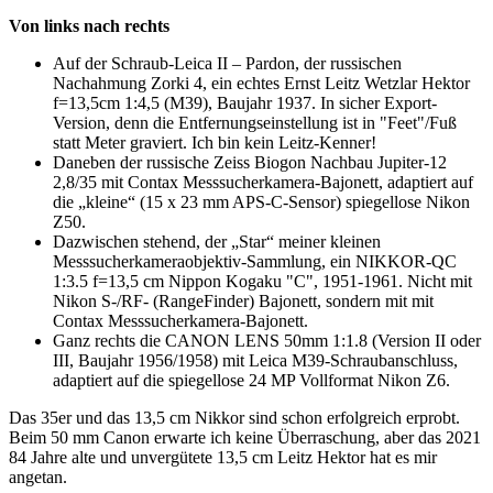
Von links nach rechts
Auf der Schraub-Leica II – Pardon, der russischen
Nachahmung Zorki 4, ein echtes Ernst Leitz Wetzlar Hektor
f=13,5cm 1:4,5 (M39), Baujahr 1937. In sicher Export-
Version, denn die Entfernungseinstellung ist in "Feet"/Fuß
statt Meter graviert. Ich bin kein Leitz-Kenner!
Daneben der russische Zeiss Biogon Nachbau Jupiter-12
2,8/35 mit Contax Messsucherkamera-Bajonett, adaptiert auf
die „kleine“ (15 x 23 mm APS-C-Sensor) spiegellose Nikon
Z50.
Dazwischen stehend, der „Star“ meiner kleinen
Messsucherkameraobjektiv-Sammlung, ein NIKKOR-QC
1:3.5 f=13,5 cm Nippon Kogaku "C", 1951-1961. Nicht mit
Nikon S-/RF- (RangeFinder) Bajonett, sondern mit mit
Contax Messsucherkamera-Bajonett.
Ganz rechts die CANON LENS 50mm 1:1.8 (Version II oder
III, Baujahr 1956/1958) mit Leica M39-Schraubanschluss,
adaptiert auf die spiegellose 24 MP Vollformat Nikon Z6.
Das 35er und das 13,5 cm Nikkor sind schon erfolgreich erprobt.
Beim 50 mm Canon erwarte ich keine Überraschung, aber das 2021
84 Jahre alte und unvergütete 13,5 cm Leitz Hektor hat es mir
angetan.