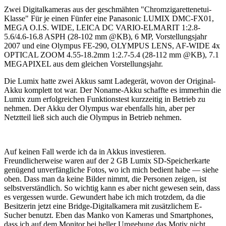
Zwei Digitalkameras aus der geschmähten "Chromzigarettenetui-
Klasse" Für je einen Fünfer eine Panasonic LUMIX DMC-FX01,
MEGA O.I.S. WIDE, LEICA DC VARIO-ELMARIT 1:2.8-
5.6/4.6-16.8 ASPH (28-102 mm @KB), 6 MP, Vorstellungsjahr
2007 und eine Olympus FE-290, OLYMPUS LENS, AF-WIDE 4x
OPTICAL ZOOM 4.55-18.2mm 1:2.7-5.4 (28-112 mm @KB), 7.1
MEGAPIXEL aus dem gleichen Vorstellungsjahr.
Die Lumix hatte zwei Akkus samt Ladegerät, wovon der Original-
Akku komplett tot war. Der Noname-Akku schaffte es immerhin die
Lumix zum erfolgreichen Funktionstest kurzzeitig in Betrieb zu
nehmen. Der Akku der Olympus war ebenfalls hin, aber per
Netztteil ließ sich auch die Olympus in Betrieb nehmen.
Auf keinen Fall werde ich da in Akkus investieren.
Freundlicherweise waren auf der 2 GB Lumix SD-Speicherkarte
genügend unverfängliche Fotos, wo ich mich bedient habe — siehe
oben. Dass man da keine Bilder nimmt, die Personen zeigen, ist
selbstverständlich. So wichtig kann es aber nicht gewesen sein, dass
es vergessen wurde. Gewundert habe ich mich trotzdem, da die
Besitzerin jetzt eine Bridge-Digitalkamera mit zusätzlichem E-
Sucher benutzt. Eben das Manko von Kameras und Smartphones,
dass ich auf dem Monitor bei heller Umgebung das Motiv nicht