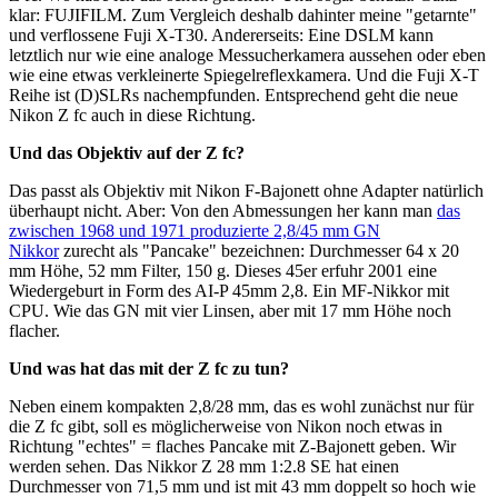
klar: FUJIFILM. Zum Vergleich deshalb dahinter meine "getarnte"
und verflossene Fuji X-T30. Andererseits: Eine DSLM kann
letztlich nur wie eine analoge Messucherkamera aussehen oder eben
wie eine etwas verkleinerte Spiegelreflexkamera. Und die Fuji X-T
Reihe ist (D)SLRs nachempfunden. Entsprechend geht die neue
Nikon Z fc auch in diese Richtung.
Und das Objektiv auf der Z fc?
Das passt als Objektiv mit Nikon F-Bajonett ohne Adapter natürlich
überhaupt nicht. Aber: Von den Abmessungen her kann man
das
zwischen 1968 und 1971 produzierte 2,8/45 mm GN
Nikkor
zurecht als "Pancake" bezeichnen: Durchmesser 64 x 20
mm Höhe, 52 mm Filter, 150 g. Dieses 45er erfuhr 2001 eine
Wiedergeburt in Form des AI-P 45mm 2,8. Ein MF-Nikkor mit
CPU. Wie das GN mit vier Linsen, aber mit 17 mm Höhe noch
flacher.
Und was hat das mit der Z fc zu tun?
Neben einem kompakten 2,8/28 mm, das es wohl zunächst nur für
die Z fc gibt, soll es möglicherweise von Nikon noch etwas in
Richtung "echtes" = flaches Pancake mit Z-Bajonett geben. Wir
werden sehen. Das Nikkor Z 28 mm 1:2.8 SE hat einen
Durchmesser von 71,5 mm und ist mit 43 mm doppelt so hoch wie