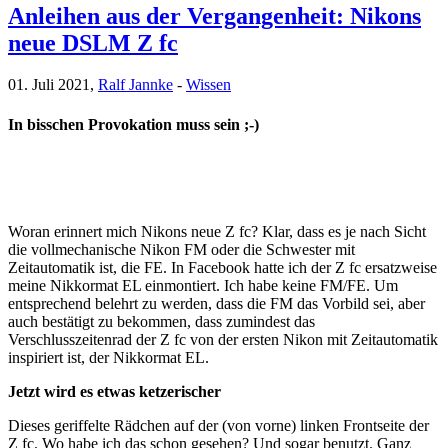
Anleihen aus der Vergangenheit: Nikons
neue DSLM Z fc
01. Juli 2021,
Ralf Jannke
-
Wissen
In bisschen Provokation muss sein ;-)
Woran erinnert mich Nikons neue Z fc? Klar, dass es je nach Sicht
die vollmechanische Nikon FM oder die Schwester mit
Zeitautomatik ist, die FE. In Facebook hatte ich der Z fc ersatzweise
meine Nikkormat EL einmontiert. Ich habe keine FM/FE. Um
entsprechend belehrt zu werden, dass die FM das Vorbild sei, aber
auch bestätigt zu bekommen, dass zumindest das
Verschlusszeitenrad der Z fc von der ersten Nikon mit Zeitautomatik
inspiriert ist, der Nikkormat EL.
Jetzt wird es etwas ketzerischer
Dieses geriffelte Rädchen auf der (von vorne) linken Frontseite der
Z fc. Wo habe ich das schon gesehen? Und sogar benutzt. Ganz