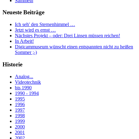
Sammeln
Neueste Beiträge
Ich seh' den Sternenhimmel …
Jetzt wird es ernst …
Nächstes Projekt – oder: Drei Linsen müssen reichen!
In Arbeit!
Digicammuseum wünscht einen entspannten nicht zu heißen
Sommer ;-)
Historie
Analog...
Videotechnik
bis 1990
1990 - 1994
1995
1996
1997
1998
1999
2000
2001
2002