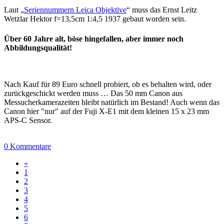
Laut „
Seriennummern Leica Objektive
“ muss das Ernst Leitz
Wetzlar Hektor f=13,5cm 1:4,5 1937 gebaut worden sein.
Über 60 Jahre alt, böse hingefallen, aber immer noch
Abbildungsqualität!
Nach Kauf für 89 Euro schnell probiert, ob es behalten wird, oder
zurückgeschickt werden muss … Das 50 mm Canon aus
Messucherkamerazeiten bleibt natürlich im Bestand! Auch wenn das
Canon hier "nur" auf der Fuji X-E1 mit dem kleinen 15 x 23 mm
APS-C Sensor.
0 Kommentare
«
1
2
3
4
5
6