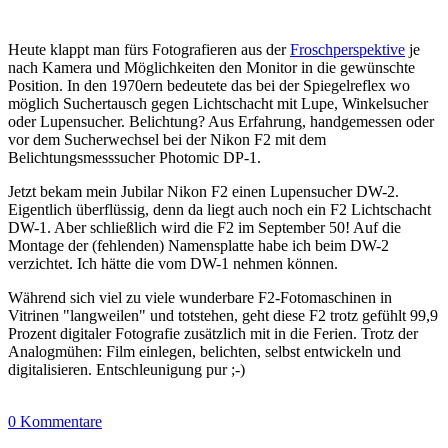
Heute klappt man fürs Fotografieren aus der
Froschperspektive
je
nach Kamera und Möglichkeiten den Monitor in die gewünschte
Position. In den 1970ern bedeutete das bei der Spiegelreflex wo
möglich Suchertausch gegen Lichtschacht mit Lupe, Winkelsucher
oder Lupensucher. Belichtung? Aus Erfahrung, handgemessen oder
vor dem Sucherwechsel bei der Nikon F2 mit dem
Belichtungsmesssucher Photomic DP-1.
Jetzt bekam mein Jubilar Nikon F2 einen Lupensucher DW-2.
Eigentlich überflüssig, denn da liegt auch noch ein F2 Lichtschacht
DW-1. Aber schließlich wird die F2 im September 50! Auf die
Montage der (fehlenden) Namensplatte habe ich beim DW-2
verzichtet. Ich hätte die vom DW-1 nehmen können.
Während sich viel zu viele wunderbare F2-Fotomaschinen in
Vitrinen "langweilen" und totstehen, geht diese F2 trotz gefühlt 99,9
Prozent digitaler Fotografie zusätzlich mit in die Ferien. Trotz der
Analogmühen: Film einlegen, belichten, selbst entwickeln und
digitalisieren. Entschleunigung pur ;-)
0 Kommentare