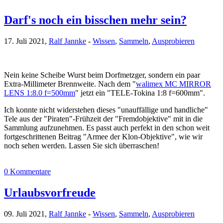
Darf's noch ein bisschen mehr sein?
17. Juli 2021,
Ralf Jannke
-
Wissen
,
Sammeln
,
Ausprobieren
Nein keine Scheibe Wurst beim Dorfmetzger, sondern ein paar
Extra-Millimeter Brennweite. Nach dem "
walimex MC MIRROR
LENS 1:8.0 f=500mm
" jetzt ein "TELE-Tokina 1:8 f=600mm".
Ich konnte nicht widerstehen dieses "unauffällige und handliche"
Tele aus der "Piraten"-Frühzeit der "Fremdobjektive" mit in die
Sammlung aufzunehmen. Es passt auch perfekt in den schon weit
fortgeschrittenen Beitrag "Armee der Klon-Objektive", wie wir
noch sehen werden. Lassen Sie sich überraschen!
0 Kommentare
Urlaubsvorfreude
09. Juli 2021,
Ralf Jannke
-
Wissen
,
Sammeln
,
Ausprobieren