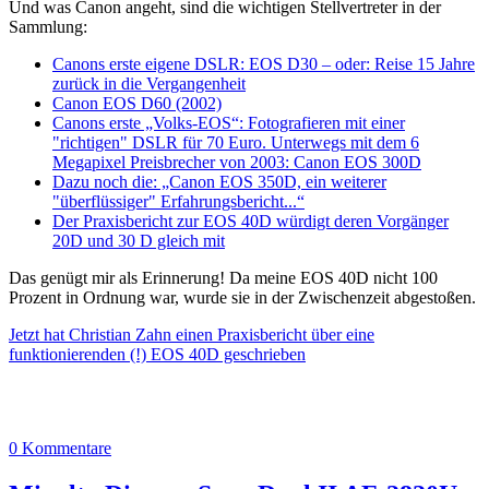
Und was Canon angeht, sind die wichtigen Stellvertreter in der
Sammlung:
Canons erste eigene DSLR: EOS D30 – oder: Reise 15 Jahre
zurück in die Vergangenheit
Canon EOS D60 (2002)
Canons erste „Volks-EOS“: Fotografieren mit einer
"richtigen" DSLR für 70 Euro. Unterwegs mit dem 6
Megapixel Preisbrecher von 2003: Canon EOS 300D
Dazu noch die: „Canon EOS 350D, ein weiterer
"überflüssiger" Erfahrungsbericht...“
Der Praxisbericht zur EOS 40D würdigt deren Vorgänger
20D und 30 D gleich mit
Das genügt mir als Erinnerung! Da meine EOS 40D nicht 100
Prozent in Ordnung war, wurde sie in der Zwischenzeit abgestoßen.
Jetzt hat Christian Zahn einen Praxisbericht über eine
funktionierenden (!) EOS 40D geschrieben
0 Kommentare