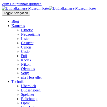
Zum Hauptinhalt springen
Toggle navigation
Blog
Kameras
Historie
Neuzugänge
Listen
Gesucht
Canon
Casio
Fuji
Kodak
Nikon
Olympus
Sony
alle Hersteller
Technik
Überblick
Bildsensoren
Speicher
Belichtung
Optik