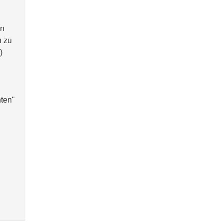
en
n zu
)
nten"