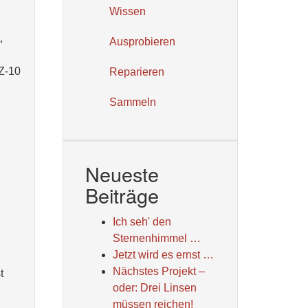
Wissen
,
Ausprobieren
XZ-10
Reparieren
Sammeln
Neueste
Beiträge
Ich seh' den
Sternenhimmel …
Jetzt wird es ernst …
Nächstes Projekt –
t
oder: Drei Linsen
müssen reichen!