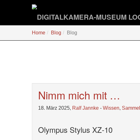
Zum
Hauptinhalt
springen
Sie
Home
Blog
Blog
sind
hier:
Nimm mich mit …
18. März 2025,
Ralf Jannke
-
Wissen
,
Samme
Olympus Stylus XZ-10