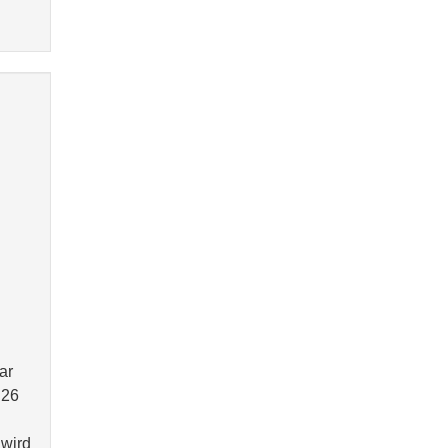
ar
 26
 wird