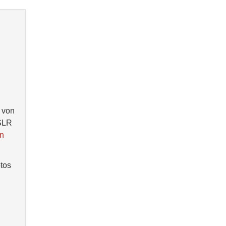
 von
 SLR
in
otos