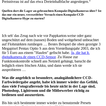
Preisniveau ist auf das etwa Dreieinhalbfache angestiegen.“
Quellen dort die Lager an gebrauchten Kompakt-Digitalkameras über? Ist
das nur ein neuer, verzweifelter Versuch einen Kompakt-CCD-
Digitalkamera-Hype zu starten?
Ich seh' das Zeug nach wie vor Pappkarton-weise oder ganz
ungeschützt auf dem (nassen) Boden und weitgehend unbeachtet
auf Flohmärkten rumliegen … Bestes Beispiel die oben gezeigte 3
Megapixel Pentax Optio S aus dem Vorstellungsjahr 2003, die ich
für 5 Euro aus einem "Haufen" gefischt habe.
Ja, die hat lt.
digitalkamera.de einen CCD-Sensor
. Zu Hause zur
Funktionskontrolle schnell ans Netzteil gehängt, barucht die
lediglich einen frischen Akku, und dann werde ich sie
ausprobieren …
Was die angeblich so besondere, analogähnlichere CCD-
Farbwiedergabe angeht, habe ich immer wieder das Gefühl,
dass viele Fotografierende bis heute nicht in der Lage sind,
Photoshop, Lightroom und die Mitbewerber richtig zu
bedienen und auszureizen.
Bis hin sich bestimmte immer wieder zu benutzende Presets