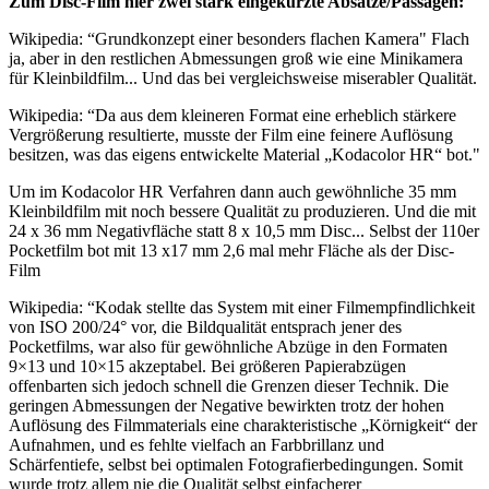
Zum Disc-Film hier zwei stark eingekürzte Absätze/Passagen:
Wikipedia: “Grundkonzept einer besonders flachen Kamera" Flach
ja, aber in den restlichen Abmessungen groß wie eine Minikamera
für Kleinbildfilm... Und das bei vergleichsweise miserabler Qualität.
Wikipedia: “Da aus dem kleineren Format eine erheblich stärkere
Vergrößerung resultierte, musste der Film eine feinere Auflösung
besitzen, was das eigens entwickelte Material „Kodacolor HR“ bot."
Um im Kodacolor HR Verfahren dann auch gewöhnliche 35 mm
Kleinbildfilm mit noch bessere Qualität zu produzieren. Und die mit
24 x 36 mm Negativfläche statt 8 x 10,5 mm Disc... Selbst der 110er
Pocketfilm bot mit 13 x17 mm 2,6 mal mehr Fläche als der Disc-
Film
Wikipedia: “Kodak stellte das System mit einer Filmempfindlichkeit
von ISO 200/24° vor, die Bildqualität entsprach jener des
Pocketfilms, war also für gewöhnliche Abzüge in den Formaten
9×13 und 10×15 akzeptabel. Bei größeren Papierabzügen
offenbarten sich jedoch schnell die Grenzen dieser Technik. Die
geringen Abmessungen der Negative bewirkten trotz der hohen
Auflösung des Filmmaterials eine charakteristische „Körnigkeit“ der
Aufnahmen, und es fehlte vielfach an Farbbrillanz und
Schärfentiefe, selbst bei optimalen Fotografierbedingungen. Somit
wurde trotz allem nie die Qualität selbst einfacherer