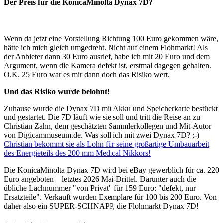
Der Preis für die KonicaMinolta Dynax 7D?
Wenn da jetzt eine Vorstellung Richtung 100 Euro gekommen wäre,
hätte ich mich gleich umgedreht. Nicht auf einem Flohmarkt! Als
der Anbieter dann 30 Euro ausrief, habe ich mit 20 Euro und dem
Argument, wenn die Kamera defekt ist, erstmal dagegen gehalten.
O.K. 25 Euro war es mir dann doch das Risiko wert.
Und das Risiko wurde belohnt!
Zuhause wurde die Dynax 7D mit Akku und Speicherkarte bestückt
und gestartet. Die 7D läuft wie sie soll und tritt die Reise an zu
Christian Zahn, dem geschätzten Sammlerkollegen und Mit-Autor
von Digicammuseum.de. Was soll ich mit zwei Dynax 7D? ;-)
Christian bekommt sie als Lohn für seine großartige Umbauarbeit
des Energieteils des 200 mm Medical Nikkors!
Die KonicaMinolta Dynax 7D wird bei eBay gewerblich für ca. 220
Euro angeboten – letztes 2026 Mai-Drittel. Darunter auch die
übliche Lachnummer "von Privat" für 159 Euro: "defekt, nur
Ersatzteile". Verkauft wurden Exemplare für 100 bis 200 Euro. Von
daher also ein SUPER-SCHNAPP, die Flohmarkt Dynax 7D!