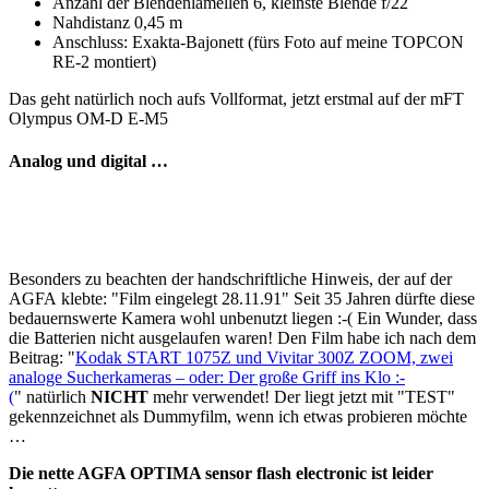
Anzahl der Blendenlamellen 6, kleinste Blende f/22
Nahdistanz 0,45 m
Anschluss: Exakta-Bajonett (fürs Foto auf meine TOPCON
RE-2 montiert)
Das geht natürlich noch aufs Vollformat, jetzt erstmal auf der mFT
Olympus OM-D E-M5
Analog und digital …
Besonders zu beachten der handschriftliche Hinweis, der auf der
AGFA klebte: "Film eingelegt 28.11.91" Seit 35 Jahren dürfte diese
bedauernswerte Kamera wohl unbenutzt liegen :-( Ein Wunder, dass
die Batterien nicht ausgelaufen waren! Den Film habe ich nach dem
Beitrag: "
Kodak START 1075Z und Vivitar 300Z ZOOM, zwei
analoge Sucherkameras – oder: Der große Griff ins Klo :-
(
" natürlich
NICHT
mehr verwendet! Der liegt jetzt mit "TEST"
gekennzeichnet als Dummyfilm, wenn ich etwas probieren möchte
…
Die nette AGFA OPTIMA sensor flash electronic ist leider