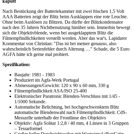
kaputt
Nach Bestückung der Batteriekammer mit zwei frischen 1,5 Volt
AAA Batterien zeigt der Blitz beim Ausklappen eine rote Leuchte.
Ohne beim Auslösen zu Blitzen. Da dürfte der Blitzkondensator
nach den 35 Jahren Nichtbenutzung hinüber sein. Immerhin bewegt
sich die Objektivblende, wenn bei ausgeklapptem Blitz die
Filmempfindlichkeiten verstellt werden. Aber das war's. Lapidarer
Kommentar von Christian: "Das ist bei meiner genauso, also
wahrscheinlich Serienfehler durch Alterung …" Schade, die 5 Euro
AGFA hätte ich gerne mal probiert.
Spezifikation:
Baujahr: 1981 - 1983
Produziert im Agfa-Werk Portugal
Abmessungen/Gewicht: 120 x 90 x 60 mm, 330 g
Filmempfindlichkeit ASA/ISO 25-400
Elektronischer Paratronic Blenden-Verschluss mit 1/45 -
1/1000 Sekunde.
Automatische Belichtung, bei hochgeschwenktem Blitz
automatische Blendenwahl nach Filmempfindlichkeit. CdS-
Messzelle unterhalb der Frontlinse des Objektivs
Objektiv: Agfa Solitar 1:2,8 / 40 mm, 4 Linsen in 3 Gruppen
– Tessarformel
Großer heller Durchsichtsucher mit Warnsignal (Rot/Grün