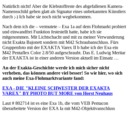
Natürlich nicht! Aber die Klebstoffreste des abgefallenen Kamera-
Namensschild gehen glatt als Signatur eines unbekannten Künstlers
durch ;-) Ich habe sie noch nicht wegbekommen.
Nach dem ich die – vermutete – Exa 1a auf dem Flohmarkt probiert
und einwandfrei Funktion festestellt hatte, habe ich sie
mitgenommen. Mit Lichtschacht und mit zu meiner Verwunderung
nicht Exakta Bajonett sondern mit M42 Schraubanschluss. Fürs
Gruppenfoto mit der EXAKTA Varex II b habe ich der Exa ein
M42 Pentaflex Color 2.8/50 aufgeschraubt. Das E. Ludwig Meritar
der EXAKTA ist in einer anderen Version aktuell im Einsatz …
An der Exakta-Geschichte werde ich mich sicher nicht
verheben, das können andere viel besser! So wie hier, wo sich
auch meine Exa-Flohmarktvariante fand:
EXA - DIE "KLEINE SCHWESTER DER EXAKTA
VAREX" BY PHOTO BUT MORE von Horst Neuhaus
Laut # 802714 ist es eine Exa 1b, die vom VEB Pentacon
überarbeitete Version der EXA Ia mit M42-Objektivanschluss