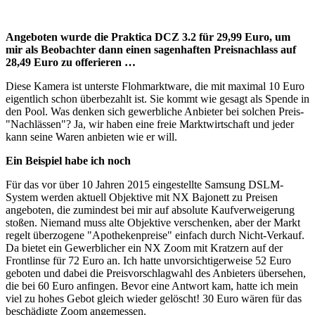
Angeboten wurde die Praktica DCZ 3.2 für 29,99 Euro, um
mir als Beobachter dann einen sagenhaften Preisnachlass auf
28,49 Euro zu offerieren …
Diese Kamera ist unterste Flohmarktware, die mit maximal 10 Euro
eigentlich schon überbezahlt ist. Sie kommt wie gesagt als Spende in
den Pool. Was denken sich gewerbliche Anbieter bei solchen Preis-
"Nachlässen"? Ja, wir haben eine freie Marktwirtschaft und jeder
kann seine Waren anbieten wie er will.
Ein Beispiel habe ich noch
Für das vor über 10 Jahren 2015 eingestellte Samsung DSLM-
System werden aktuell Objektive mit NX Bajonett zu Preisen
angeboten, die zumindest bei mir auf absolute Kaufverweigerung
stoßen. Niemand muss alte Objektive verschenken, aber der Markt
regelt überzogene "Apothekenpreise" einfach durch Nicht-Verkauf.
Da bietet ein Gewerblicher ein NX Zoom mit Kratzern auf der
Frontlinse für 72 Euro an. Ich hatte unvorsichtigerweise 52 Euro
geboten und dabei die Preisvorschlagwahl des Anbieters übersehen,
die bei 60 Euro anfingen. Bevor eine Antwort kam, hatte ich mein
viel zu hohes Gebot gleich wieder gelöscht! 30 Euro wären für das
beschädigte Zoom angemessen.