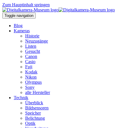
Zum Hauptinhalt springen
Toggle navigation
Blog
Kameras
Historie
Neuzugänge
Listen
Gesucht
Canon
Casio
Fuji
Kodak
Nikon
Olympus
Sony
alle Hersteller
Technik
Überblick
Bildsensoren
Speicher
Belichtung
Optik