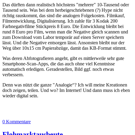
Das dürften dann realistisch höchstens "mehrere" 10-Tausend oder
Tausend sein. Was bei dem herbeigeschriebenen (?) Hype nicht
richtig rauskommt, das sind die analogen Folgekosten. Filmkauf,
Filmentwicklung, Digitalisierung. Ich zahle für 3 Kodak 200
Farbnegativfilme Stückpreis 8 Euro. Die Entwicklung bleibt bei
rund 8 Euro pro Film, wenn man die Negative gleich scannen und
zum Download vom Labor temporär auf einen Server speichern
lässt. Und die Negative entsorgen lässt. Ansonsten bleibt nur der
Weg über 10x15 cm Papierabzüge, damit das KB-Format stimmt.
Was deren Abfotografieren angeht, gibt es mittlerweile sehr gute
Smartphone-Scan-Apps, die das auch ohne viel Kenntnisse
automatisch erledigen. Geradestellen, Bild ggf. noch etwas
verbessern.
Denn was nützt die ganze "Analogie“? Ich will meine Kreationen
doch zeigen, teilen. Und wo? Im Internet! Und dann muss ich eben
wieder digital sein.
0 Kommentare
Flohmarktausbeute