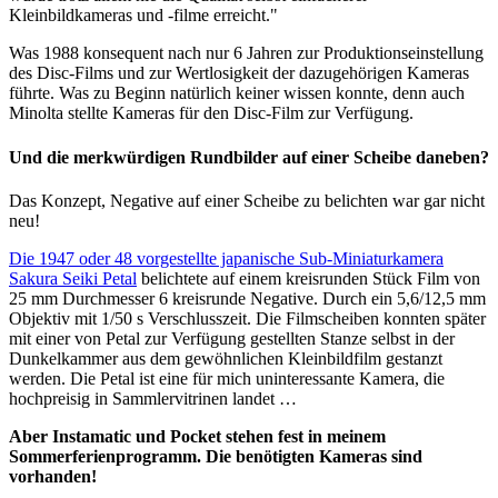
Kleinbildkameras und -filme erreicht."
Was 1988 konsequent nach nur 6 Jahren zur Produktionseinstellung
des Disc-Films und zur Wertlosigkeit der dazugehörigen Kameras
führte. Was zu Beginn natürlich keiner wissen konnte, denn auch
Minolta stellte Kameras für den Disc-Film zur Verfügung.
Und die merkwürdigen Rundbilder auf einer Scheibe daneben?
Das Konzept, Negative auf einer Scheibe zu belichten war gar nicht
neu!
Die 1947 oder 48 vorgestellte japanische Sub-Miniaturkamera
Sakura Seiki Petal
belichtete auf einem kreisrunden Stück Film von
25 mm Durchmesser 6 kreisrunde Negative. Durch ein 5,6/12,5 mm
Objektiv mit 1/50 s Verschlusszeit. Die Filmscheiben konnten später
mit einer von Petal zur Verfügung gestellten Stanze selbst in der
Dunkelkammer aus dem gewöhnlichen Kleinbildfilm gestanzt
werden. Die Petal ist eine für mich uninteressante Kamera, die
hochpreisig in Sammlervitrinen landet …
Aber Instamatic und Pocket stehen fest in meinem
Sommerferienprogramm. Die benötigten Kameras sind
vorhanden!