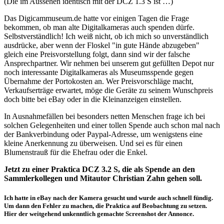
(Die im Aussehen identisch mit der DCZ 1.3 S ist …)
Das Digicammuseum.de hatte vor einigen Tagen die Frage
bekommen, ob man alte Digitalkameras auch spenden dürfe.
Selbstverständlich! Ich weiß nicht, ob ich mich so unverständlich
ausdrücke, aber wenn der Floskel "in gute Hände abzugeben"
gleich eine Preisvorstellung folgt, dann sind wir der falsche
Ansprechpartner. Wir nehmen bei unserem gut gefüllten Depot nur
noch interessante Digitalkameras als Museumsspende gegen
Übernahme der Portokosten an. Wer Preisvorschläge macht,
Verkaufserträge erwartet, möge die Geräte zu seinem Wunschpreis
doch bitte bei eBay oder in die Kleinanzeigen einstellen.
In Ausnahmefällen bei besonders netten Menschen frage ich bei
solchen Gelegenheiten und einer tollen Spende auch schon mal nach
der Bankverbindung oder Paypal-Adresse, um wenigstens eine
kleine Anerkennung zu überweisen. Und sei es für einen
Blumenstrauß für die Ehefrau oder die Enkel.
Jetzt zu einer Praktica DCZ 3.2 S, die als Spende an den
Sammlerkollegen und Mitautor Christian Zahn gehen soll.
Ich hatte in eBay nach der Kamera gesucht und wurde auch schnell fündig.
Um dann den Fehler zu machen, die Praktica auf Beobachtung zu setzen.
Hier der weitgehend unkenntlich gemachte Screenshot der Annonce.