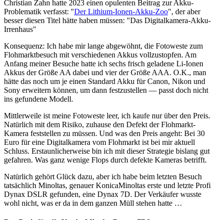
Christian Zahn hatte 2023 einen opulenten Beitrag zur Akku-
Problematik verfasst: "
Der Lithium-Ionen-Akku-Zoo
", der aber
besser diesen Titel hätte haben müssen: "Das Digitalkamera-Akku-
Irrenhaus"
Konsequenz: Ich habe mir lange abgewöhnt, die Fotoweste zum
Flohmarktbesuch mit verschiedenen Akkus vollzustopfen. Am
Anfang meiner Besuche hatte ich sechs frisch geladene Li-Ionen
Akkus der Größe AA dabei und vier der Größe AAA. O.K., man
hätte das noch um je einen Standard Akku für Canon, Nikon und
Sony erweitern können, um dann festzustellen — passt doch nicht
ins gefundene Modell.
Mittlerweile ist meine Fotoweste leer, ich kaufe nur über den Preis.
Natürlich mit dem Risiko, zuhause den Defekt der Flohmarkt-
Kamera feststellen zu müssen. Und was den Preis angeht: Bei 30
Euro für eine Digitalkamera vom Flohmarkt ist bei mir aktuell
Schluss. Erstaunlicherweise bin ich mit dieser Strategie bislang gut
gefahren. Was ganz wenige Flops durch defekte Kameras betrifft.
Natürlich gehört Glück dazu, aber ich habe beim letzten Besuch
tatsächlich Minoltas, genauer KonicaMinoltas erste und letzte Profi
Dynax DSLR gefunden, eine Dynax 7D. Der Verkäufer wusste
wohl nicht, was er da in dem ganzen Müll stehen hatte …