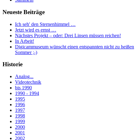
Neueste Beiträge
Ich seh' den Sternenhimmel …
Jetzt wird es ernst …
Nächstes Projekt – oder: Drei Linsen müssen reichen!
In Arbeit!
Digicammuseum wünscht einen entspannten nicht zu heißen
Sommer ;-)
Historie
Analog...
Videotechnik
bis 1990
1990 - 1994
1995
1996
1997
1998
1999
2000
2001
2002