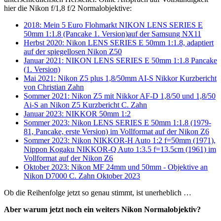
hier die Nikon f/1,8 f/2 Normalobjektive:
2018: Mein 5 Euro Flohmarkt NIKON LENS SERIES E
50mm 1:1.8 (Pancake 1. Version)auf der Samsung NX11
Herbst 2020: Nikon LENS SERIES E 50mm 1:1.8, adaptiert
auf der spiegellosen Nikon Z50
Januar 2021: NIKON LENS SERIES E 50mm 1:1.8 Pancake
(1. Version)
Mai 2021: Nikon Z5 plus 1,8/50mm AI-S Nikkor Kurzbericht
von Christian Zahn
Sommer 2021: Nikon Z5 mit Nikkor AF-D 1,8/50 und 1,8/50
Ai-S an Nikon Z5 Kurzbericht C. Zahn
Januar 2023: NIKKOR 50mm 1:2
Sommer 2023: Nikon LENS SERIES E 50mm 1:1.8 (1979-
81, Pancake, erste Version) im Vollformat auf der Nikon Z6
Sommer 2023: Nikon NIKKOR-H Auto 1:2 f=50mm (1971),
Nippon Kogaku NIKKOR-Q Auto 1:3.5 f=13.5cm (1961) im
Vollformat auf der Nikon Z6
Oktober 2023: Nikon MF 24mm und 50mm - Objektive an
Nikon D7000 C. Zahn Oktober 2023
Ob die Reihenfolge jetzt so genau stimmt, ist unerheblich …
Aber warum jetzt noch ein weiters Nikon Normalobjektiv?