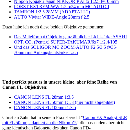
Nippon Kogaku Japan NIKKOR-P Auto 1:2.5 f=105mm
PORST EXTREM-WW 1:2.5/24 mm MC AUTO I
TAMRON 1:2.5 28MM (ADAPTALL2)
AUTO Vivitar WIDE-Angle 28mm f:2.5
Dazu habe ich noch diese beiden Objektive genommen:
Das Mittelformat Objektiv ganz ähnlicher Lichtstärke ASAHI
OPT. CO. (Pentax) SUPER-TAKUMAR/6x7 1:2.4/105
Und das SOLIGOR MC ZOOM-AUTO F2.5/3.5 f=35-
70mm mit Anfangslichtstärke 1:2.5
Und perfekt passt es in unsere kleine, aber feine Reihe von
Canon FL-Objektiven:
CANON LENS FL 28mm 1:3.5
CANON LENS FL 50mm 1:1.8 (hier nicht abgebildet)
CANON LENS FL 100mm 1:3.5
Christian Zahn hat in seinem Praxisbericht "
Canon FX Analog-SLR
mit FL 50mm, adaptiert an die Nikon Z5
" die passenden aber nicht
ganz identischen Bajonette des alten Canon FD-