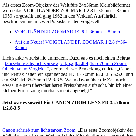
Als erstes Zoom-Objektiv der Welt fürs 24x36mm Kleinbildformat
wurde das VOIGTLÄNDER ZOOMAR 1:2.8 f=36mm….82mm
1959 vorgestellt und ging 1962 in den Verkauf. Ausführlich
beschrieben und in zwei Praxisberichten vorgestellt
VOIGTLÄNDER ZOOMAR 1:2.8 f=36mm….82mm
Auf ein Neues! VOIGTLÄNDER ZOOMAR 1:2.8 f=36-
82mm
Lichtstärke wird/ist nie unmodern. Dazu gab es noch einen Beitrag
"
Jahrzehnte-alte, lichtstarke 2,5-3,5;2,8;2.8-4;4/35-70 mm Zoom-
Objektive im Vergleich
", der mit dieser Bemerkung endete: „Canon
und Pentax hatten ein spannendes FD 35-70mm f/2.8-3.5 S.S.C und
ein SMC M 35-70mm F2.8-3.5. Wenn davon über die Zeit noch
etwas in einem überschaubaren Preisrahmen auftaucht, bin ich einer
kleinen Fortsetzung durchaus nicht abgeneigt."
Jetzt war es soweit! Ein CANON ZOOM LENS FD 35-70mm
1:2.8-3.5
Canon schrieb zum lichtstarken Zoom
: „Das erste Zoomobjektiv der
Welt, das vom 35 mm Weitwinkel des Kleinbildformats ausgeht. Ein