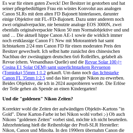
Es war für einen guten Zweck! Der Besitzer ist gestorben und hat
seiner pflegebedüftigen Frau ein wüstes Konvolut aus analogen
Canon SLRs mit dem alten FD Bajonett hinterlassen, darunter
einige Objektive mit FL-/FD-Bajonett. Dazu unter anderem noch
zwei originalverpackte, nie benutzte analoge EOS 3000N, zwei
ebenfalls originalverpackte Nikon 50 mm Normalobjektive und und
und … Die aktuell hippe Canon AE-1 sowie die wirklich immer
noch erstklassige Canon F1 New mit Motorantrieb hat samt
lichtstarkem 2/24 mm Canon FD für einen moderaten Preis den
Besitzer gewechselt. Ich selbst hatte zunächst den chinesischen
Nachbau der zweiäugigen deutschen 6x6 Rolleiflex, gelabelt als
Revue (ehem. Versandhaus Quelle) und die
Revue Solar 100 (=
Cosina E1 Solar OEM) samt superlichtstarkem Revuenon
(Tomioka) 55mm 1:1.2
gekauft. Um dann noch
das lichtstarke
Canon FL 35mm 1:2.5
und das hier gezeigte Nikon zu erwerben.
Beides Objektive, die ich in 2024 ausprobieren werde. Die Erlöse
der Teile gehen als Spende an einen Kindergarten!
Und die "goldenen" Nikon Zeiten?
Korrekter wohl die Zeiten der aufwändigen Objektiv-Kartons "in
Gold". Diese Karton-Farbe ist bei Nikon wohl vorbei ;-) Ob auch
Nikons "goldenen Zeiten" vorbei sind, möchte ich nicht beurteilen.
Jahrzehntelang hieß die Reihenfolge der Profi-SLR Hersteller:
Nikon, Canon und Minolta. In den 1990ern übernahm Canon die