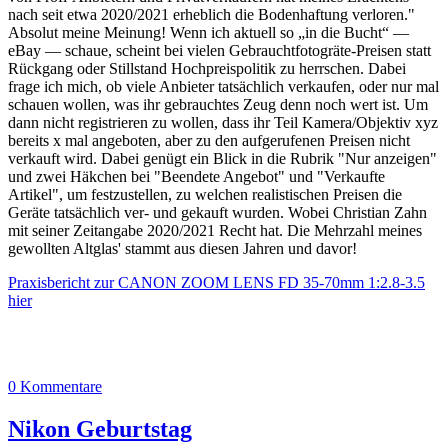
nach seit etwa 2020/2021 erheblich die Bodenhaftung verloren."
Absolut meine Meinung! Wenn ich aktuell so „in die Bucht“ —
eBay — schaue, scheint bei vielen Gebrauchtfotogräte-Preisen statt
Rückgang oder Stillstand Hochpreispolitik zu herrschen. Dabei
frage ich mich, ob viele Anbieter tatsächlich verkaufen, oder nur mal
schauen wollen, was ihr gebrauchtes Zeug denn noch wert ist. Um
dann nicht registrieren zu wollen, dass ihr Teil Kamera/Objektiv xyz
bereits x mal angeboten, aber zu den aufgerufenen Preisen nicht
verkauft wird. Dabei genügt ein Blick in die Rubrik "Nur anzeigen"
und zwei Häkchen bei "Beendete Angebot" und "Verkaufte
Artikel", um festzustellen, zu welchen realistischen Preisen die
Geräte tatsächlich ver- und gekauft wurden. Wobei Christian Zahn
mit seiner Zeitangabe 2020/2021 Recht hat. Die Mehrzahl meines
gewollten Altglas' stammt aus diesen Jahren und davor!
Praxisbericht zur CANON ZOOM LENS FD 35-70mm 1:2.8-3.5
hier
0 Kommentare
Nikon Geburtstag