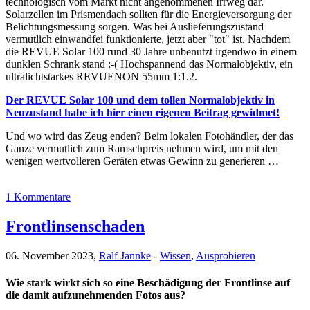
technologisch vom Markt nicht angenommenen Irrweg dar.
Solarzellen im Prismendach sollten für die Energieversorgung der
Belichtungsmessung sorgen. Was bei Auslieferungszustand
vermutlich einwandfei funktionierte, jetzt aber "tot" ist. Nachdem
die REVUE Solar 100 rund 30 Jahre unbenutzt irgendwo in einem
dunklen Schrank stand :-( Hochspannend das Normalobjektiv, ein
ultralichtstarkes REVUENON 55mm 1:1.2.
Der REVUE Solar 100 und dem tollen Normalobjektiv in
Neuzustand habe ich hier einen eigenen Beitrag gewidmet!
Und wo wird das Zeug enden? Beim lokalen Fotohändler, der das
Ganze vermutlich zum Ramschpreis nehmen wird, um mit den
wenigen wertvolleren Geräten etwas Gewinn zu generieren …
1 Kommentare
Frontlinsenschaden
06. November 2023,
Ralf Jannke
-
Wissen
,
Ausprobieren
Wie stark wirkt sich so eine Beschädigung der Frontlinse auf
die damit aufzunehmenden Fotos aus?