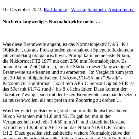
16. Dezember 2023,
Ralf Jannke
-
Wissen
,
Sammeln
,
Ausprobieren
Noch ein langweiliges Normalobjektiv mehr …
Was diese Brennweite angeht, ist das Normalobjektiv DAS "Kit-
Objektiv", das aus Preisgründen zur analogen Spiegelreflexkamera
jahrzehntelang obligatorisch war. Prompt kam meine erste Nikon,
die Nikkormat FT2 1977 mit dem 2/50 mm Normalobjektiv. Es
braucht seine Zeit (Jahre ;-), um die Stärken dieser "langweiligen"
Brennweite zu erkennen und zu erarbeiten. Im Vergleich zum jetzt
gut 20 Jahre obligatorischen 3,5-5,6-6,3/18-55 mm "Plastik"-
Kitzoom zur Halbformat 15x23 mm APS-C Sensor Digital-SLR ist
das 50er mit f/1,7-2 rund 4 bis 8 x lichtstärker. Dazu kommt der
"kreative Zwang", sich mit der festen Brennweite auseinandersetzen
zu müssen/wollen, als nur profan am Zoomring zu drehen …
Was hier gleich gelistet wird, sind sind nur die lichtschwächeren
Nikon Varianten mit f/1,8 und f/2. Es gab bei mir in der
Vergangenheit noch ein 1,4/50 mm AF, und aktuell im Bestand
ist noch ein 1,8/50 mm AF-D und das Nikon NIKKOR 55mm
1:1.2. Dazu gesellen sich zahlreiche weitere Normalobjektive der
unterschiedlichsten Hersteller. Ohne Anspruch auf Vollständigkeit