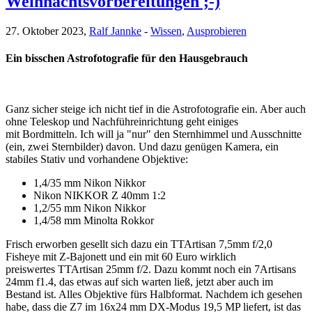
Weihnachtsvorbereitungen ;-)
27. Oktober 2023,
Ralf Jannke
-
Wissen
,
Ausprobieren
Ein bisschen Astrofotografie für den Hausgebrauch
Ganz sicher steige ich nicht tief in die Astrofotografie ein. Aber auch
ohne Teleskop und Nachführeinrichtung geht einiges
mit Bordmitteln. Ich will ja "nur" den Sternhimmel und Ausschnitte
(ein, zwei Sternbilder) davon. Und dazu genügen Kamera, ein
stabiles Stativ und vorhandene Objektive:
1,4/35 mm Nikon Nikkor
Nikon NIKKOR Z 40mm 1:2
1,2/55 mm Nikon Nikkor
1,4/58 mm Minolta Rokkor
Frisch erworben gesellt sich dazu ein TTArtisan 7,5mm f/2,0
Fisheye mit Z-Bajonett und ein mit 60 Euro wirklich
preiswertes TTArtisan 25mm f/2. Dazu kommt noch ein 7Artisans
24mm f1.4, das etwas auf sich warten ließ, jetzt aber auch im
Bestand ist. Alles Objektive fürs Halbformat. Nachdem ich gesehen
habe, dass die Z7 im 16x24 mm DX-Modus 19,5 MP liefert, ist das