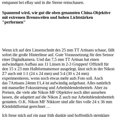
entspannt bei eBay und in die Sterne reinschauen.
Spannend wird, wie gut die oben genannten China-Objektive
mit extremen Brennweiten und hohen Lichtstärken
"performen"
Wenn ich auf den Linsenschnitt des 25 mm TT Artisans schaue, fällt
sofort die große Hinterlinse auf. Gute Voraussetzung für den Sensor
einer Digitalkamera. Und das 7,5 mm TT Artisan hat einen
aufwändigen Aufbau aus 11 Linsen in 2-3 Gruppen! Offiziell für
den 15 x 23 mm Halbformatsensor ausgelegt, lässt sich in der Nikon
Z7 auch mit 1:1 (24 x 24 mm) und 5:4 (30 x 24 mm)
experimentieren, wenn noch etwas mehr aufs Foto soll. Auch
das 7Artisans 24mm f/1,4 ist aufwändig aufgebaut. Alles natürlich
mit manueller Fokussierung und Arbeitsblendenbetrieb. Aber zu
Preisen, die viele alte Nikon MF Objektive noch älter aussehen
lassen, die adaptiert auf die Nikon Z auch nur Arbeitsblendenbetrieb
gestatten. O.K. Nikon MF Nikkore sind alle fürs volle 24 x 36 mm
Kleinbildformat gerechnet …
Ich freue mich auf ein paar früh dunkle und hoffentlich sternklare