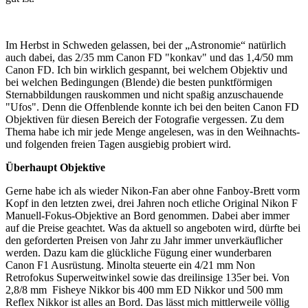
Im Herbst in Schweden gelassen, bei der „Astronomie“ natürlich
auch dabei, das 2/35 mm Canon FD "konkav" und das 1,4/50 mm
Canon FD. Ich bin wirklich gespannt, bei welchem Objektiv und
bei welchen Bedingungen (Blende) die besten punktförmigen
Sternabbildungen rauskommen und nicht spaßig anzuschauende
"Ufos". Denn die Offenblende konnte ich bei den beiten Canon FD
Objektiven für diesen Bereich der Fotografie vergessen. Zu dem
Thema habe ich mir jede Menge angelesen, was in den Weihnachts-
und folgenden freien Tagen ausgiebig probiert wird.
Überhaupt Objektive
Gerne habe ich als wieder Nikon-Fan aber ohne Fanboy-Brett vorm
Kopf in den letzten zwei, drei Jahren noch etliche Original Nikon F
Manuell-Fokus-Objektive an Bord genommen. Dabei aber immer
auf die Preise geachtet. Was da aktuell so angeboten wird, dürfte bei
den geforderten Preisen von Jahr zu Jahr immer unverkäuflicher
werden. Dazu kam die glückliche Fügung einer wunderbaren
Canon F1 Ausrüstung. Minolta steuerte ein 4/21 mm Non
Retrofokus Superweitwinkel sowie das dreilinsige 135er bei. Von
2,8/8 mm Fisheye Nikkor bis 400 mm ED Nikkor und 500 mm
Reflex Nikkor ist alles an Bord. Das lässt mich mittlerweile völlig