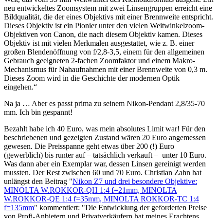
neu entwickeltes Zoomsystem mit zwei Linsengruppen erreicht eine
Bildqualität, die der eines Objektivs mit einer Brennweite entspricht.
Dieses Objektiv ist ein Pionier unter den vielen Weitwinkelzoom-
Objektiven von Canon, die nach diesem Objektiv kamen. Dieses
Objektiv ist mit vielen Merkmalen ausgestattet, wie z. B. einer
großen Blendenöffnung von f/2,8-3,5, einem für den allgemeinen
Gebrauch geeigneten 2-fachen Zoomfaktor und einem Makro-
Mechanismus für Nahaufnahmen mit einer Brennweite von 0,3 m.
Dieses Zoom wird in die Geschichte der modernen Optik
eingehen.“
Na ja … Aber es passt prima zu seinem Nikon-Pendant 2,8/35-70
mm. Ich bin gespannt!
Bezahlt habe ich 40 Euro, was mein absolutes Limit war! Für den
beschriebenen und gezeigten Zustand wären 20 Euro angemessen
gewesen. Die Preisspanne geht etwas über 200 (!) Euro
(gewerblich) bis runter auf – tatsächlich verkauft – unter 10 Euro.
Was dann aber ein Exemplar war, dessen Linsen gereinigt werden
mussten. Der Rest zwischen 60 und 70 Euro. Christian Zahn hat
unlängst den Beitrag "
Nikon Z7 und drei besondere Objektive:
MINOLTA W.ROKKOR-QH 1:4 f=21mm, MINOLTA
W.ROKKOR-QE 1:4 f=35mm, MINOLTA ROKKOR-TC 1:4
f=135mm
" kommentiert: "Die Entwicklung der geforderten Preise
von Profi-Anbietern und Privatverkäufern hat meines Erachtens