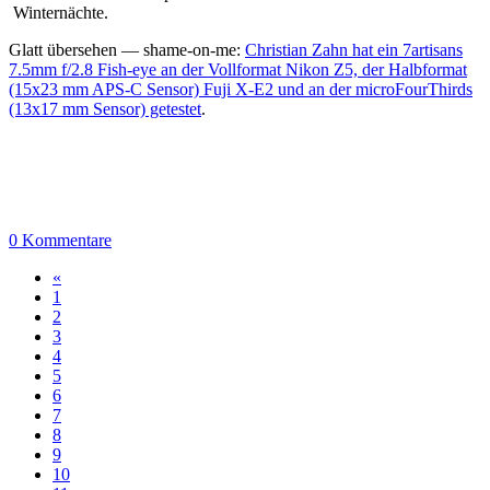
Winternächte.
Glatt übersehen — shame-on-me:
Christian Zahn hat ein 7artisans
7.5mm f/2.8 Fish-eye an der Vollformat Nikon Z5, der Halbformat
(15x23 mm APS-C Sensor) Fuji X-E2 und an der microFourThirds
(13x17 mm Sensor) getestet
.
0 Kommentare
«
1
2
3
4
5
6
7
8
9
10