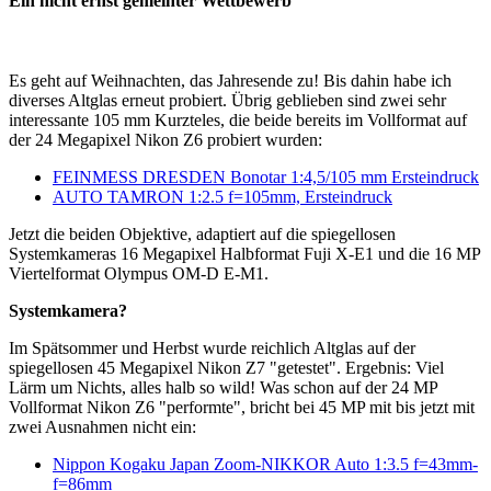
Ein nicht ernst gemeinter Wettbewerb
Es geht auf Weihnachten, das Jahresende zu! Bis dahin habe ich
diverses Altglas erneut probiert. Übrig geblieben sind zwei sehr
interessante 105 mm Kurzteles, die beide bereits im Vollformat auf
der 24 Megapixel Nikon Z6 probiert wurden:
FEINMESS DRESDEN Bonotar 1:4,5/105 mm Ersteindruck
AUTO TAMRON 1:2.5 f=105mm, Ersteindruck
Jetzt die beiden Objektive, adaptiert auf die spiegellosen
Systemkameras 16 Megapixel Halbformat Fuji X-E1 und die 16 MP
Viertelformat Olympus OM-D E-M1.
Systemkamera?
Im Spätsommer und Herbst wurde reichlich Altglas auf der
spiegellosen 45 Megapixel Nikon Z7 "getestet". Ergebnis: Viel
Lärm um Nichts, alles halb so wild! Was schon auf der 24 MP
Vollformat Nikon Z6 "performte", bricht bei 45 MP mit bis jetzt mit
zwei Ausnahmen nicht ein:
Nippon Kogaku Japan Zoom-NIKKOR Auto 1:3.5 f=43mm-
f=86mm