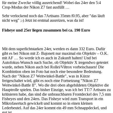
für meine Zwecke völlig ausreichend! Wobei das 24er den 5:4
Crop-Modus der Nikon Z7 fast ausfüllt …
Sehr verlockend noch das 7Artisans 35mm f0.95, aber "das läuft
nicht weg" ;-) Jetzt ist erstmal ausreizen, was da ist!
Fisheye und 25er liegen zusammen bei ca. 190 Euro
Mit dem superlichtstarken 24er, werden es dann 332 Euro. Dafür
gibt es bei Nikon mit Z- Bajonett nur maximal ein Objektiv – O.K.
mit AF … So werde ich es auch in Zukunft halten! Und bei
Autofokus-Wunsch nach Suche, ob Objektiv X iregendwo getestet
wurde, neben Nikon auch bei Rollei/Viltrox vorbeischauen! Die
Kombintion oben im Foto hat noch eine besondere Bedeutung.
Nach der "Nikon Z7 Weitwinkel-Battle", was in Kürze
freigeschaltet wird, gibt es noch eine Fortsetzung "Nikon Z7
Weitwinkel-Battle II". Wo die drei oben abgebildeten Objektive die
Hauptrolle spielen. Das bisher Einzige, was ich bei TT/7 Artisans zu
kritisieren habe, das sind die unbrauchbaren Frontdeckel des 7,5 mm
Fisheyes und den 24ers. Das Fisheye wird zum Transport in ein
Mikrofasertuch gewickelt und kommt so in einen kleinen
Lederbeutel. Auf das 24er kommt ein 49 mm Schnappdeckel, und
gut ist.