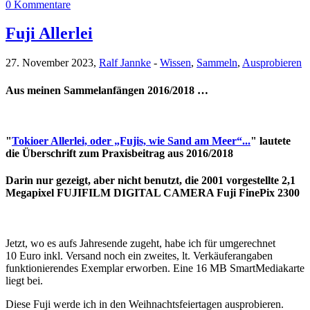
0 Kommentare
Fuji Allerlei
27. November 2023,
Ralf Jannke
-
Wissen
,
Sammeln
,
Ausprobieren
Aus meinen Sammelanfängen 2016/2018 …
"
Tokioer Allerlei, oder „Fujis, wie Sand am Meer“...
" lautete
die Überschrift zum Praxisbeitrag aus 2016/2018
Darin nur gezeigt, aber nicht benutzt, die 2001 vorgestellte 2,1
Megapixel FUJIFILM DIGITAL CAMERA Fuji FinePix 2300
Jetzt, wo es aufs Jahresende zugeht, habe ich für umgerechnet
10 Euro inkl. Versand noch ein zweites, lt. Verkäuferangaben
funktionierendes Exemplar erworben. Eine 16 MB SmartMediakarte
liegt bei.
Diese Fuji werde ich in den Weihnachtsfeiertagen ausprobieren.