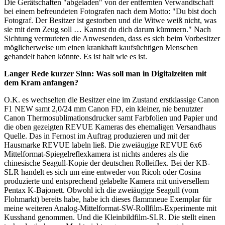
Die Gerätschaften "abgeladen" von der entfernten Verwandtschaft
bei einem befreundeten Fotografen nach dem Motto: "Du bist doch
Fotograf. Der Besitzer ist gestorben und die Witwe weiß nicht, was
sie mit dem Zeug soll … Kannst du dich darum kümmern." Nach
Sichtung vermuteten die Anwesenden, dass es sich beim Vorbesitzer
möglicherweise um einen krankhaft kaufsüchtigen Menschen
gehandelt haben könnte. Es ist halt wie es ist.
Langer Rede kurzer Sinn: Was soll man in Digitalzeiten mit
dem Kram anfangen?
O.K. es wechselten die Besitzer eine im Zustand erstklassige Canon
F1 NEW samt 2,0/24 mm Canon FD, ein kleiner, nie benutzter
Canon Thermosublimationsdrucker samt Farbfolien und Papier und
die oben gezeigten REVUE Kameras des ehemaligen Versandhaus
Quelle. Das in Fernost im Auftrag produzieren und mit der
Hausmarke REVUE labeln ließ. Die zweiäugige REVUE 6x6
Mittelformat-Spiegelreflexkamera ist nichts anderes als die
chinesische Seagull-Kopie der deutschen Rolleiflex. Bei der KB-
SLR handelt es sich um eine entweder von Ricoh oder Cosina
produzierte und entsprechend gelabelte Kamera mit universellem
Pentax K-Bajonett. Obwohl ich die zweiäugige Seagull (vom
Flohmarkt) bereits habe, habe ich dieses flammneue Exemplar für
meine weiteren Analog-Mittelformat-SW-Rollfilm-Experimente mit
Kusshand genommen. Und die Kleinbildfilm-SLR. Die stellt einen