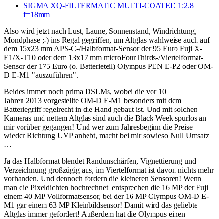
SIGMA XQ-FILTERMATIC MULTI-COATED 1:2.8
f=18mm
Also wird jetzt nach Lust, Laune, Sonnenstand, Windrichtung,
Mondphase ;-) ins Regal gegriffen, um Altglas wahlweise auch auf
dem 15x23 mm APS-C-/Halbformat-Sensor der 95 Euro Fuji X-
E1/X-T10 oder dem 13x17 mm microFourThirds-/Viertelformat-
Sensor der 175 Euro (o. Batterieteil) Olympus PEN E-P2 oder OM-
D E-M1 "auszuführen".
Beides immer noch prima DSLMs, wobei die vor 10
Jahren 2013 vorgestellte OM-D E-M1 besonders mit dem
Batteriegriff regelrecht in die Hand gebaut ist. Und mit solchen
Kameras und nettem Altglas sind auch die Black Week spurlos an
mir vorüber gegangen! Und wer zum Jahresbeginn die Preise
wieder Richtung UVP anhebt, macht bei mir sowieso Null Umsatz
…
Ja das Halbformat blendet Randunschärfen, Vignettierung und
Verzeichnung großzügig aus, im Viertelformat ist davon nichts mehr
vorhanden. Und dennoch fordern die kleineren Sensoren! Wenn
man die Pixeldichten hochrechnet, entsprechen die 16 MP der Fuji
einem 40 MP Vollformatsensor, bei der 16 MP Olympus OM-D E-
M1 gar einem 63 MP Kleinbildsensor! Damit wird das geliebte
Altglas immer gefordert! Außerdem hat die Olympus einen