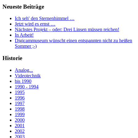
Neueste Beiträge
Ich seh' den Sternenhimmel …
Jetzt wird es ernst …
Nächstes Projekt – oder: Drei Linsen müssen reichen!
In Arbeit!
Digicammuseum wünscht einen entspannten nicht zu heißen
Sommer ;-)
Historie
Analog...
Videotechnik
bis 1990
1990 - 1994
1995
1996
1997
1998
1999
2000
2001
2002
2003