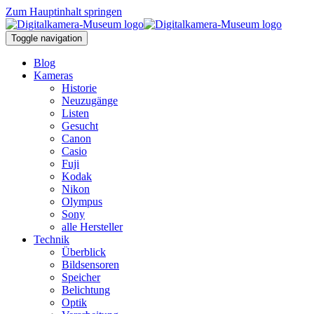
Zum Hauptinhalt springen
Toggle navigation
Blog
Kameras
Historie
Neuzugänge
Listen
Gesucht
Canon
Casio
Fuji
Kodak
Nikon
Olympus
Sony
alle Hersteller
Technik
Überblick
Bildsensoren
Speicher
Belichtung
Optik