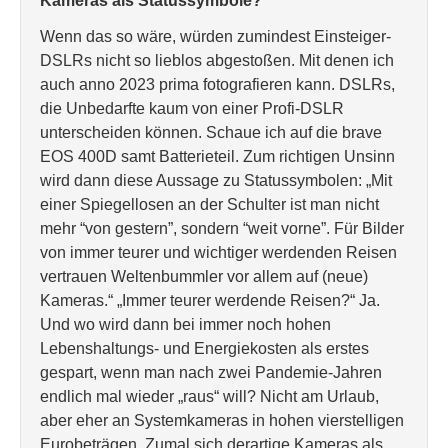
Kameras als Statussymbole?
Wenn das so wäre, würden zumindest Einsteiger-
DSLRs nicht so lieblos abgestoßen. Mit denen ich
auch anno 2023 prima fotografieren kann. DSLRs,
die Unbedarfte kaum von einer Profi-DSLR
unterscheiden können. Schaue ich auf die brave
EOS 400D samt Batterieteil. Zum richtigen Unsinn
wird dann diese Aussage zu Statussymbolen: „Mit
einer Spiegellosen an der Schulter ist man nicht
mehr “von gestern”, sondern “weit vorne”. Für Bilder
von immer teurer und wichtiger werdenden Reisen
vertrauen Weltenbummler vor allem auf (neue)
Kameras.“ „Immer teurer werdende Reisen?“ Ja.
Und wo wird dann bei immer noch hohen
Lebenshaltungs- und Energiekosten als erstes
gespart, wenn man nach zwei Pandemie-Jahren
endlich mal wieder „raus“ will? Nicht am Urlaub,
aber eher an Systemkameras in hohen vierstelligen
Eurobeträgen. Zumal sich derartige Kameras als