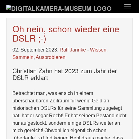
Zum
Togg
Hauptinhalt
navig
springen
Oh nein, schon wieder eine
DSLR ;-)
02. September 2023,
Ralf Jannke
-
Wissen
,
Sammeln
,
Ausprobieren
Christian Zahn hat 2023 zum Jahr der
DSLR erklärt
Betrachtet man, was er sich in einem
überschaubaren Zeitraum für wenig Geld an
historischen DSLRs für seine Sammlung zugelegt
hat, hat er sogar Recht! Er hat seinem Bestand nicht
nur aufgestockt, sondern einige DSLRs weiter an
mich gereicht! Obwohl ich eigentlich schon
„überlaufe“ ;-) Und keinen Hehl draus mache, dass