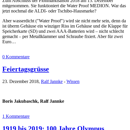
Zum Abschluss der Flohmarktsaison 2018 am 15. Dezember
mitgenommen. Sie funktioniert die Water Proof MEDION. War das
jetzt nochmal die ALDI- oder Tschibo-Hausmarke?
Aber wasserdicht ("Water Proof") wird sie nicht mehr sein, denn da
ist überm Gehäuse ein winziger Riss im Gehäuse und die Klappe für
Speicherkarte (SD) und zwei AAA-Batterien wird – nicht schlecht
gemacht – per Metallklammer und Schraube fixiert. Aber für zwei
Euro…
0 Kommentare
Feiertagsgrüsse
23. Dezember 2018,
Ralf Jannke
-
Wissen
Boris Jakubaschk, Ralf Jannke
1 Kommentare
1919 bis 2019: 100 Jahre Olympus