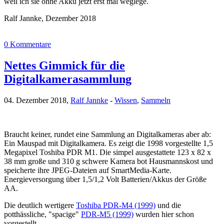
weil ich sie ohne Akku jetzt erst mal weglege.
Ralf Jannke, Dezember 2018
0 Kommentare
Nettes Gimmick für die
Digitalkamerasammlung
04. Dezember 2018,
Ralf Jannke
-
Wissen
,
Sammeln
Braucht keiner, rundet eine Sammlung an Digitalkameras aber ab:
Ein Mauspad mit Digitalkamera. Es zeigt die 1998 vorgestellte 1,5
Megapixel Toshiba PDR M1. Die simpel ausgestattete 123 x 82 x
38 mm große und 310 g schwere Kamera bot Hausmannskost und
speicherte ihre JPEG-Dateien auf SmartMedia-Karte.
Energieversorgung über 1,5/1,2 Volt Batterien/Akkus der Größe
AA.
Die deutlich wertigere
Toshiba PDR-M4 (1999)
und die
potthässliche, "spacige"
PDR-M5 (1999)
wurden hier schon
vorgestellt.