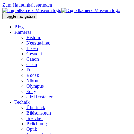
Zum Hauptinhalt springen
Toggle navigation
Blog
Kameras
Historie
Neuzugänge
Listen
Gesucht
Canon
Casio
Fuji
Kodak
Nikon
Olympus
Sony
alle Hersteller
Technik
Überblick
Bildsensoren
Speicher
Belichtung
Optik