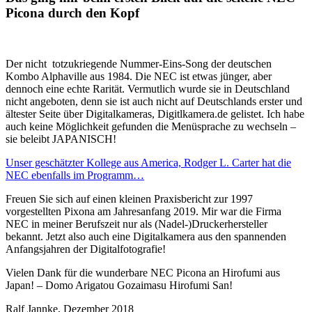
Picona durch den Kopf
Der nicht totzukriegende Nummer-Eins-Song der deutschen
Kombo Alphaville aus 1984. Die NEC ist etwas jünger, aber
dennoch eine echte Rarität. Vermutlich wurde sie in Deutschland
nicht angeboten, denn sie ist auch nicht auf Deutschlands erster und
ältester Seite über Digitalkameras, Digitlkamera.de gelistet. Ich habe
auch keine Möglichkeit gefunden die Menüsprache zu wechseln –
sie beleibt JAPANISCH!
Unser geschätzter Kollege aus America, Rodger L. Carter hat die
NEC ebenfalls im Programm…
Freuen Sie sich auf einen kleinen Praxisbericht zur 1997
vorgestellten Pixona am Jahresanfang 2019. Mir war die Firma
NEC in meiner Berufszeit nur als (Nadel-)Druckerhersteller
bekannt. Jetzt also auch eine Digitalkamera aus den spannenden
Anfangsjahren der Digitalfotografie!
Vielen Dank für die wunderbare NEC Picona an Hirofumi aus
Japan! – Domo Arigatou Gozaimasu Hirofumi San!
Ralf Jannke, Dezember 2018