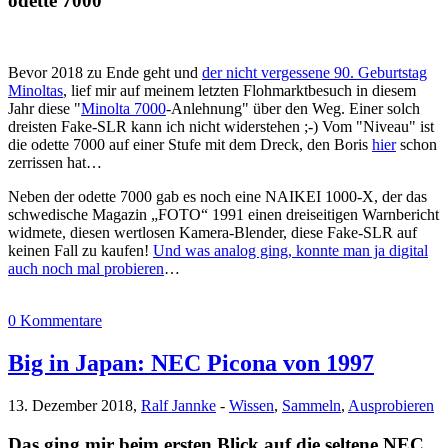
odette 7000
Bevor 2018 zu Ende geht und
der nicht vergessene 90. Geburtstag
Minoltas
, lief mir auf meinem letzten Flohmarktbesuch in diesem
Jahr diese "
Minolta 7000
-Anlehnung" über den Weg. Einer solch
dreisten Fake-SLR kann ich nicht widerstehen ;-) Vom "Niveau" ist
die odette 7000 auf einer Stufe mit dem Dreck, den Boris
hier
schon
zerrissen hat…
Neben der odette 7000 gab es noch eine NAIKEI 1000-X, der das
schwedische Magazin „FOTO“ 1991 einen dreiseitigen Warnbericht
widmete, diesen wertlosen Kamera-Blender, diese Fake-SLR auf
keinen Fall zu kaufen!
Und was analog ging, konnte man ja digital
auch noch mal probieren
…
0 Kommentare
Big in Japan: NEC Picona von 1997
13. Dezember 2018,
Ralf Jannke
-
Wissen
,
Sammeln
,
Ausprobieren
Das ging mir beim ersten Blick auf die seltene NEC