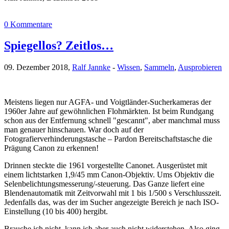
0 Kommentare
Spiegellos? Zeitlos…
09. Dezember 2018,
Ralf Jannke
-
Wissen
,
Sammeln
,
Ausprobieren
Meistens liegen nur AGFA- und Voigtländer-Sucherkameras der
1960er Jahre auf gewöhnlichen Flohmärkten. Ist beim Rundgang
schon aus der Entfernung schnell "gescannt", aber manchmal muss
man genauer hinschauen. War doch auf der
Fotografierverhinderungstasche – Pardon Bereitschaftstasche die
Prägung Canon zu erkennen!
Drinnen steckte die 1961 vorgestellte Canonet. Ausgerüstet mit
einem lichtstarken 1,9/45 mm Canon-Objektiv. Ums Objektiv die
Selenbelichtungsmesserung/-steuerung. Das Ganze liefert eine
Blendenautomatik mit Zeitvorwahl mit 1 bis 1/500 s Verschlusszeit.
Jedenfalls das, was der im Sucher angezeigte Bereich je nach ISO-
Einstellung (10 bis 400) hergibt.
Brauche ich nicht, kann ich aber auch nicht widerstehen. Also ging