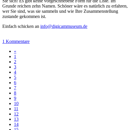
Sie sich! Es gibt keine vorgeschriebene Form für die Liste. Im
Grunde reichen zehn Namen. Schöner wäre es natürlich zu erfahren,
wer Sie sind, was sie sammeln und wie Ihre Zusammenstellung
zustande gekommen ist.
Einfach schicken an
info@digicammuseum.de
1 Kommentare
«
1
2
3
4
5
6
7
8
9
10
11
12
13
14
15