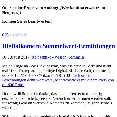
Oder meine Frage vom Anfang: „Wer kauft so etwas (zum
Neupreis)?"
Können Sie es beantworten?
0 Kommentare
Digitalkamera Sammelwert-Ermittlungen
10. August 2017,
Ralf Jannke
-
Wissen
,
Sammeln
Meine Frage an Boris Jakubaschk, was die erste in Serie und nicht
mal 1000 Exemplaren gefertigte Digital-SLR der Welt, die extrem
seltene 1,3 MP Kodak/Nikon F3/DCS100
nach seinen
Berechnungen denn wert wäre, beantwortete er mit einem Preis von
ca. 600 Euro.
Der unwillkürliche Gedanke, dass mit diesem extrem niedrig
erscheinenden Schätzpreis der Versuch unternommen werden soll,
für wenig Geld an wertvolle Kameras zu kommen, ist ganz schnell
widerlegt.
2016 wechselte eine komplette (!) Kodak DCS100 in England für