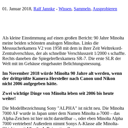
01. Januar 2018,
Ralf Jannke
-
Wissen
,
Sammeln
,
Ausprobieren
Als kleine Einstimmung auf einen großen Bericht: 90 Jahre Minolta
meine beiden schönsten analogen Minoltas. Links die
Messsucherkamera V2 von 1958 mit dem in ihrer Zeit Weltrekord-
Zentralverschluss, der als schnellste Verschlusszeit 1/2000 s schaffte.
Rechts daneben die Spiegelreflexkamera SR-7. Die erste SLR der
Welt mit im Gehäuse eingebauter Belichtungsmessung.
Im November 2018 würde Minolta 90 Jahre alt werden, wenn
der drittgrößte Kamera-Hersteller nach Canon und Nikon
nicht 2006 aufgegeben hätte.
Zwei wichtige Dinge von Minolta leben seit 2006 bis heute
weiter!
Die Modellbezeichnung Sony "ALPHA" ist nicht neu. Die Minolta
7000 AF wurde in Japan unter dem Namen Minolta a-7000 – das
Alpha-Zeichen ist hier nicht darstellbar –, oder eben Minolta Alpha
7000 vertrieben! Außerdem nimmt Sonys A-Klasse alle Minolta-