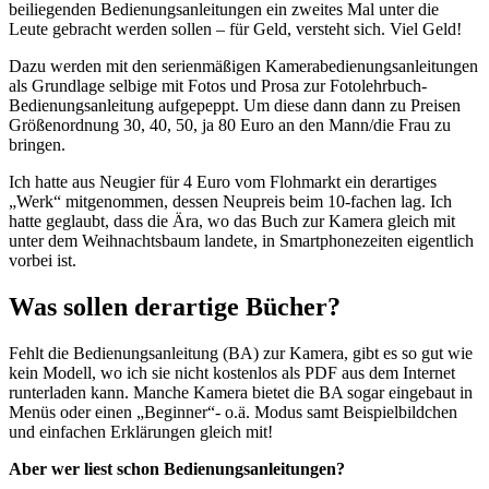
beiliegenden Bedienungsanleitungen ein zweites Mal unter die
Leute gebracht werden sollen – für Geld, versteht sich. Viel Geld!
Dazu werden mit den serienmäßigen Kamerabedienungsanleitungen
als Grundlage selbige mit Fotos und Prosa zur Fotolehrbuch-
Bedienungsanleitung aufgepeppt. Um diese dann dann zu Preisen
Größenordnung 30, 40, 50, ja 80 Euro an den Mann/die Frau zu
bringen.
Ich hatte aus Neugier für 4 Euro vom Flohmarkt ein derartiges
„Werk“ mitgenommen, dessen Neupreis beim 10-fachen lag. Ich
hatte geglaubt, dass die Ära, wo das Buch zur Kamera gleich mit
unter dem Weihnachtsbaum landete, in Smartphonezeiten eigentlich
vorbei ist.
Was sollen derartige Bücher?
Fehlt die Bedienungsanleitung (BA) zur Kamera, gibt es so gut wie
kein Modell, wo ich sie nicht kostenlos als PDF aus dem Internet
runterladen kann. Manche Kamera bietet die BA sogar eingebaut in
Menüs oder einen „Beginner“- o.ä. Modus samt Beispielbildchen
und einfachen Erklärungen gleich mit!
Aber wer liest schon Bedienungsanleitungen?