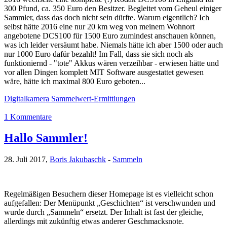
300 Pfund, ca. 350 Euro den Besitzer. Begleitet vom Geheul einiger
Sammler, dass das doch nicht sein dürfte. Warum eigentlich? Ich
selbst hätte 2016 eine nur 20 km weg von meinem Wohnort
angebotene DCS100 für 1500 Euro zumindest anschauen können,
was ich leider versäumt habe. Niemals hätte ich aber 1500 oder auch
nur 1000 Euro dafür bezahlt! Im Fall, dass sie sich noch als
funktioniernd - "tote" Akkus wären verzeihbar - erwiesen hätte und
vor allen Dingen komplett MIT Software ausgestattet gewesen
wäre, hätte ich maximal 800 Euro geboten...
Digitalkamera Sammelwert-Ermittlungen
1 Kommentare
Hallo Sammler!
28. Juli 2017,
Boris Jakubaschk
-
Sammeln
Regelmäßigen Besuchern dieser Homepage ist es vielleicht schon
aufgefallen: Der Menüpunkt „Geschichten“ ist verschwunden und
wurde durch „Sammeln“ ersetzt. Der Inhalt ist fast der gleiche,
allerdings mit zukünftig etwas anderer Geschmacksnote.