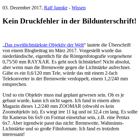
03. Dezember 2017,
Ralf Jannke
-
Wissen
Kein Druckfehler in der Bildunterschrift!
„
Das zweitlichtstärkste Objektiv der Welt
“ lautete die Überschrift
von einem Blogbeitrag im März 2017. Vorgestellt wurde das
niederländische, eigentlich für die Röntgenfotografie vorgesehene
0,75/50 mm RAYXAR. Es geht noch lichtstärker! Nicht absolut,
aber wenn man die Brennweite gegen die Lichtstärke aufrechnet.
Gäbe es ein 0,6/120 mm Tele, würde das mit einem 2-fach
Telekonverter in der Brennweite verdoppelt, einem 1,2/240 mm
entsprechen.
Und so ein Objektiv muss mal geplant gewesen sein. Ob es je
gebaut wurde, kann ich nicht sagen. Ich fand in einem alten
Magazin dieses 1,2/240 mm ZOOMAR (obwohl es kein
Zoomobjektiv ist). Es wiegt irre 11 kg und ist 32,4 cm lang. Es sollte
für Kameras bis 6x9 cm Format einsetzbar sein, z.B. eine Pentax
6x7. Aber irgendwie passt das nicht: Brennweite, Wahnsinns-
Lichtstärke und so große Filmformate. Ich fand es trotzdem
interessant!