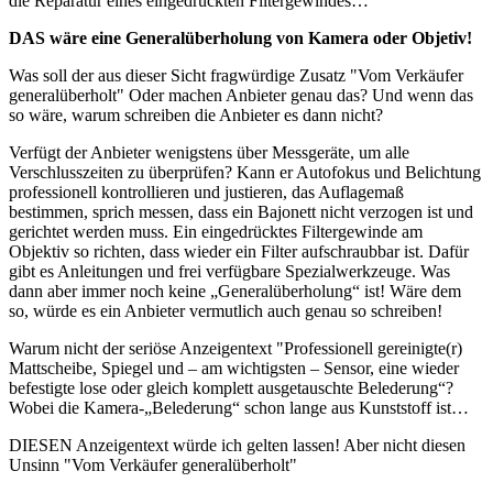
die Reparatur eines eingedrückten Filtergewindes…
DAS wäre eine Generalüberholung von Kamera oder Objetiv!
Was soll der aus dieser Sicht fragwürdige Zusatz "Vom Verkäufer
generalüberholt" Oder machen Anbieter genau das? Und wenn das
so wäre, warum schreiben die Anbieter es dann nicht?
Verfügt der Anbieter wenigstens über Messgeräte, um alle
Verschlusszeiten zu überprüfen? Kann er Autofokus und Belichtung
professionell kontrollieren und justieren, das Auflagemaß
bestimmen, sprich messen, dass ein Bajonett nicht verzogen ist und
gerichtet werden muss. Ein eingedrücktes Filtergewinde am
Objektiv so richten, dass wieder ein Filter aufschraubbar ist. Dafür
gibt es Anleitungen und frei verfügbare Spezialwerkzeuge. Was
dann aber immer noch keine „Generalüberholung“ ist! Wäre dem
so, würde es ein Anbieter vermutlich auch genau so schreiben!
Warum nicht der seriöse Anzeigentext "Professionell gereinigte(r)
Mattscheibe, Spiegel und – am wichtigsten – Sensor, eine wieder
befestigte lose oder gleich komplett ausgetauschte Belederung“?
Wobei die Kamera-„Belederung“ schon lange aus Kunststoff ist…
DIESEN Anzeigentext würde ich gelten lassen! Aber nicht diesen
Unsinn "Vom Verkäufer generalüberholt"