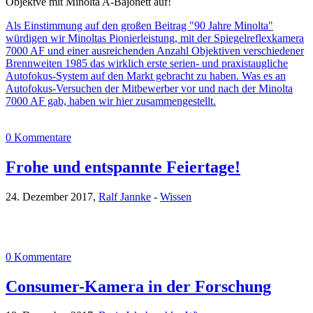
Objektve mit Minolta A-Bajonett auf!
Als Einstimmung auf den großen Beitrag "90 Jahre Minolta"
würdigen wir Minoltas Pionierleistung, mit der Spiegelreflexkamera
7000 AF und einer ausreichenden Anzahl Objektiven verschiedener
Brennweiten 1985 das wirklich erste serien- und praxistaugliche
Autofokus-System auf den Markt gebracht zu haben. Was es an
Autofokus-Versuchen der Mitbewerber vor und nach der Minolta
7000 AF gab, haben wir hier zusammengestellt.
0 Kommentare
Frohe und entspannte Feiertage!
24. Dezember 2017,
Ralf Jannke
-
Wissen
0 Kommentare
Consumer-Kamera in der Forschung