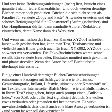
Und wer keine Bedienungsanleitungen (mehr) liest, braucht eines
garantiert nicht - teure Kamerabücher. Und doch werden derartige
Bücher immer noch produziert. Bücher, die sich nicht selten als
Paradies für versierte „Copy and Paste“-Anwender erweisen und ein
schönes Betätigungsfeld für "Ghostwriter" (Auftragsschreiber) sind.
Das Haupthonorar dürften dann namhafte Autoren/Redakteure
einstreichen, deren Name dann das Werk ziert.
Und wenn man schon das Buch zur Kamera XYZ001 schreiben
lassen – äh geschrieben hat, kann man Text, Textbausteine und
vielleicht auch Bilder gleich auch für Buch XYZ002, XYZ003, und
so weiter mit verwenden. Die Fake-Buchtitelseiten waren schnell
erstellt. Ein versierte Bearbeiter, Illustrator montiert noch gekonnter
und phantasievoller. Wenn den Autor "seine" Buchtitelseite
überhaupt interessiert…
Einige einer Handvoll derartiger Bücher/Buchbeschreibungen
entnommene Passagen mit Schlagwörtern wie „Purismus,
Genussfotografie, brillant, Lifestyle, ultimativ oder Kreativität“ mal
ins Textfeld der Internetseite: BlaBlaMeter – wie viel Bullshit steckt
in Ihrem Text? eingegeben, bringt auch prompt einen „Bullshit-
Index“ von 0,58, oder: „Ihr Text signalisiert deutlich: Sie wollen
etwas verkaufen oder jemanden tief beeindrucken. Es wirkt
unwahrscheinlich, dass damit auch eine klare Aussage verbunden ist
- und wenn ja: wer soll das verstehen?“