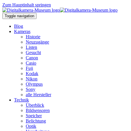
Zum Hauptinhalt springen
Toggle navigation
Blog
Kameras
Historie
Neuzugänge
Listen
Gesucht
Canon
Casio
Fuji
Kodak
Nikon
Olympus
Sony
alle Hersteller
Technik
Überblick
Bildsensoren
Speicher
Belichtung
Optik