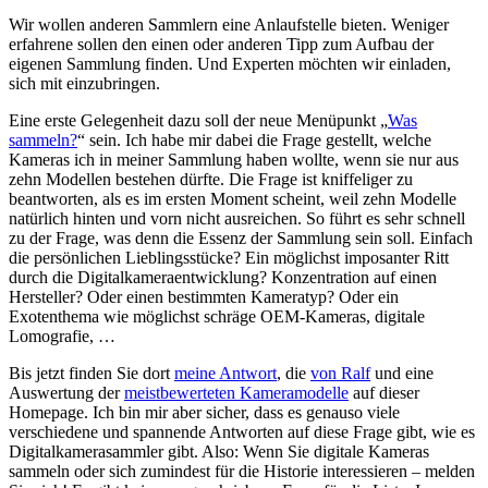
Wir wollen anderen Sammlern eine Anlaufstelle bieten. Weniger
erfahrene sollen den einen oder anderen Tipp zum Aufbau der
eigenen Sammlung finden. Und Experten möchten wir einladen,
sich mit einzubringen.
Eine erste Gelegenheit dazu soll der neue Menüpunkt „
Was
sammeln?
“ sein. Ich habe mir dabei die Frage gestellt, welche
Kameras ich in meiner Sammlung haben wollte, wenn sie nur aus
zehn Modellen bestehen dürfte. Die Frage ist kniffeliger zu
beantworten, als es im ersten Moment scheint, weil zehn Modelle
natürlich hinten und vorn nicht ausreichen. So führt es sehr schnell
zu der Frage, was denn die Essenz der Sammlung sein soll. Einfach
die persönlichen Lieblingsstücke? Ein möglichst imposanter Ritt
durch die Digitalkameraentwicklung? Konzentration auf einen
Hersteller? Oder einen bestimmten Kameratyp? Oder ein
Exotenthema wie möglichst schräge OEM-Kameras, digitale
Lomografie, …
Bis jetzt finden Sie dort
meine Antwort
, die
von Ralf
und eine
Auswertung der
meistbewerteten Kameramodelle
auf dieser
Homepage. Ich bin mir aber sicher, dass es genauso viele
verschiedene und spannende Antworten auf diese Frage gibt, wie es
Digitalkamerasammler gibt. Also: Wenn Sie digitale Kameras
sammeln oder sich zumindest für die Historie interessieren – melden