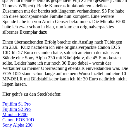
später noch eine ebenfalls gespendete Fuji S2 Pro gesellte (Dank an
Thomas Wölpert). Beide Kameras funktionieren tadellos.
Zusammen mit der bereits seit längerem vorhandenen S3 Pro habe
ich diese hochspannende Familie nun komplett. Eine weitere
Spende habe ich von Armin Genser bekommen: Die Minolta F200
hatte ich zwar schon in blau, nun kam ein originalverpacktes
silbernes Exemplar dazu.
Einen überraschenden Erfolg brachte ein Ausflug nach Tübingen
am 23.9.. Kurz nachdem ich eine originalverpackte Canon EOS
10D für 57 Euro erstanden hatte, sah ich an einem der nächsten
Stände eine Sony Alpha 230 mit Kitobjektiv, die 45 Euro kosten
sollte. Leider hatte ich nur noch 30 Euro dabei – womit der
Verkäufer zu meiner Überraschung ebenfalls einverstanden war. Die
EOS 10D stand schon lange auf meinem Wunschzettel und eine 10
MP-DSLR mit Bildstabilisator kann ich für 30 Euro natürlich nicht
liegen lassen.
Hier geht’s zu den Steckbriefen:
Fujifilm S1 Pro
Fujifilm S2 Pro
Minolta F200
Canon EOS 10D
Sony Alpha 230