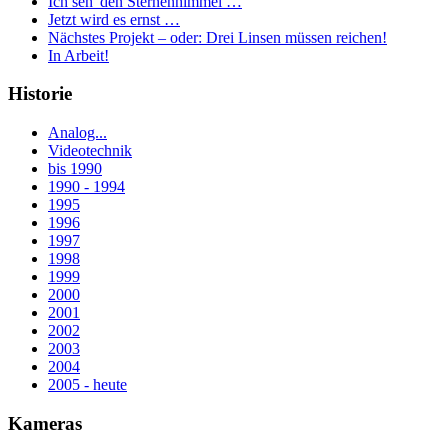
Ich seh' den Sternenhimmel …
Jetzt wird es ernst …
Nächstes Projekt – oder: Drei Linsen müssen reichen!
In Arbeit!
Historie
Analog...
Videotechnik
bis 1990
1990 - 1994
1995
1996
1997
1998
1999
2000
2001
2002
2003
2004
2005 - heute
Kameras