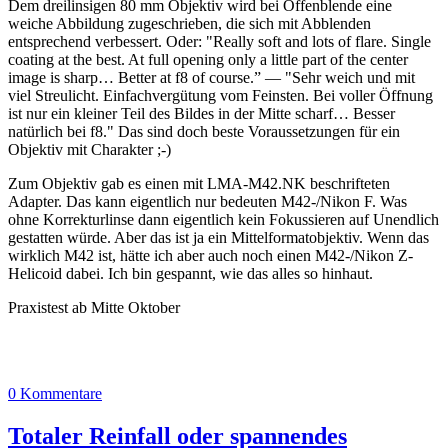
Dem dreilinsigen 80 mm Objektiv wird bei Offenblende eine
weiche Abbildung zugeschrieben, die sich mit Abblenden
entsprechend verbessert. Oder: "Really soft and lots of flare. Single
coating at the best. At full opening only a little part of the center
image is sharp… Better at f8 of course.” — "Sehr weich und mit
viel Streulicht. Einfachvergütung vom Feinsten. Bei voller Öffnung
ist nur ein kleiner Teil des Bildes in der Mitte scharf… Besser
natürlich bei f8." Das sind doch beste Voraussetzungen für ein
Objektiv mit Charakter ;-)
Zum Objektiv gab es einen mit LMA-M42.NK beschrifteten
Adapter. Das kann eigentlich nur bedeuten M42-/Nikon F. Was
ohne Korrekturlinse dann eigentlich kein Fokussieren auf Unendlich
gestatten würde. Aber das ist ja ein Mittelformatobjektiv. Wenn das
wirklich M42 ist, hätte ich aber auch noch einen M42-/Nikon Z-
Helicoid dabei. Ich bin gespannt, wie das alles so hinhaut.
Praxistest ab Mitte Oktober
0 Kommentare
Totaler Reinfall oder spannendes