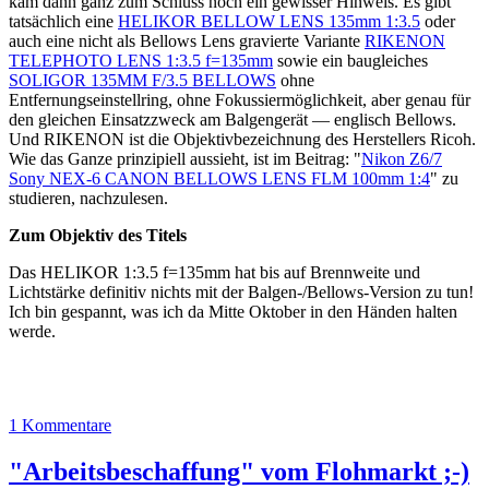
kam dann ganz zum Schluss noch ein gewisser Hinweis. Es gibt
tatsächlich eine
HELIKOR BELLOW LENS 135mm 1:3.5
oder
auch eine nicht als Bellows Lens gravierte Variante
RIKENON
TELEPHOTO LENS 1:3.5 f=135mm
sowie ein baugleiches
SOLIGOR 135MM F/3.5 BELLOWS
ohne
Entfernungseinstellring, ohne Fokussiermöglichkeit, aber genau für
den gleichen Einsatzzweck am Balgengerät — englisch Bellows.
Und RIKENON ist die Objektivbezeichnung des Herstellers Ricoh.
Wie das Ganze prinzipiell aussieht, ist im Beitrag: "
Nikon Z6/7
Sony NEX-6 CANON BELLOWS LENS FLM 100mm 1:4
" zu
studieren, nachzulesen.
Zum Objektiv des Titels
Das HELIKOR 1:3.5 f=135mm hat bis auf Brennweite und
Lichtstärke definitiv nichts mit der Balgen-/Bellows-Version zu tun!
Ich bin gespannt, was ich da Mitte Oktober in den Händen halten
werde.
1 Kommentare
"Arbeitsbeschaffung" vom Flohmarkt ;-)