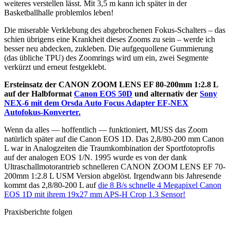
weiteres verstellen lässt. Mit 3,5 m kann ich später in der
Basketballhalle problemlos leben!
Die miserable Verklebung des abgebrochenen Fokus-Schalters – das
schien übrigens eine Krankheit dieses Zooms zu sein – werde ich
besser neu abdecken, zukleben. Die aufgequollene Gummierung
(das übliche TPU) des Zoomrings wird um ein, zwei Segmente
verkürzt und erneut festgeklebt.
Ersteinsatz der CANON ZOOM LENS EF 80-200mm 1:2.8 L
auf der Halbformat
Canon EOS 50D
und alternativ der
Sony
NEX-6 mit dem Orsda Auto Focus Adapter EF-NEX
Autofokus-Konverter.
Wenn da alles — hoffentlich — funktioniert, MUSS das Zoom
natürlich später auf die Canon EOS 1D. Das 2,8/80-200 mm Canon
L war in Analogzeiten die Traumkombination der Sportfotoprofis
auf der analogen EOS 1/N. 1995 wurde es von der dank
Ultraschallmotorantrieb schnelleren CANON ZOOM LENS EF 70-
200mm 1:2.8 L USM Version abgelöst. Irgendwann bis Jahresende
kommt das 2,8/80-200 L auf
die 8 B/s schnelle 4 Megapixel Canon
EOS 1D mit ihrem 19x27 mm APS-H Crop 1.3 Sensor!
Praxisberichte folgen