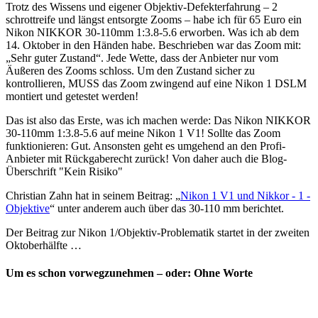
Trotz des Wissens und eigener Objektiv-Defekterfahrung – 2
schrottreife und längst entsorgte Zooms – habe ich für 65 Euro ein
Nikon NIKKOR 30-110mm 1:3.8-5.6 erworben. Was ich ab dem
14. Oktober in den Händen habe. Beschrieben war das Zoom mit:
„Sehr guter Zustand“. Jede Wette, dass der Anbieter nur vom
Äußeren des Zooms schloss. Um den Zustand sicher zu
kontrollieren, MUSS das Zoom zwingend auf eine Nikon 1 DSLM
montiert und getestet werden!
Das ist also das Erste, was ich machen werde: Das Nikon NIKKOR
30-110mm 1:3.8-5.6 auf meine Nikon 1 V1! Sollte das Zoom
funktionieren: Gut. Ansonsten geht es umgehend an den Profi-
Anbieter mit Rückgaberecht zurück! Von daher auch die Blog-
Überschrift "Kein Risiko"
Christian Zahn hat in seinem Beitrag: „
Nikon 1 V1 und Nikkor - 1 -
Objektive
“ unter anderem auch über das 30-110 mm berichtet.
Der Beitrag zur Nikon 1/Objektiv-Problematik startet in der zweiten
Oktoberhälfte …
Um es schon vorwegzunehmen – oder: Ohne Worte