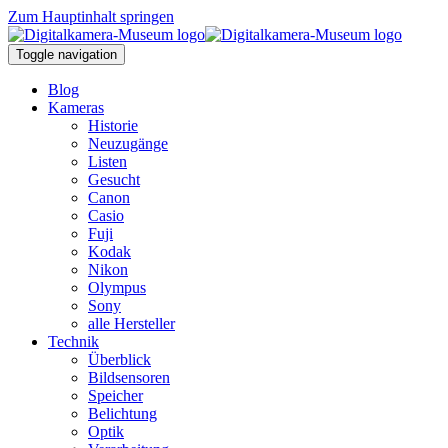
Zum Hauptinhalt springen
Toggle navigation
Blog
Kameras
Historie
Neuzugänge
Listen
Gesucht
Canon
Casio
Fuji
Kodak
Nikon
Olympus
Sony
alle Hersteller
Technik
Überblick
Bildsensoren
Speicher
Belichtung
Optik