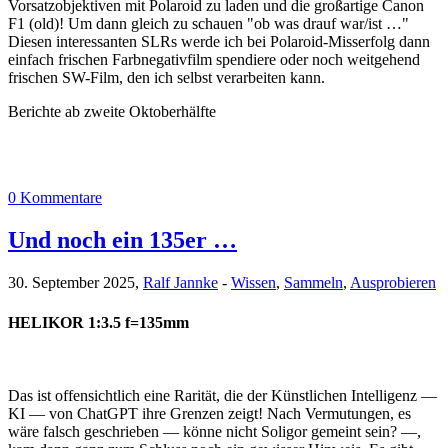
Vorsatzobjektiven mit Polaroid zu laden und die großartige Canon
F1 (old)! Um dann gleich zu schauen "ob was drauf war/ist …"
Diesen interessanten SLRs werde ich bei Polaroid-Misserfolg dann
einfach frischen Farbnegativfilm spendiere oder noch weitgehend
frischen SW-Film, den ich selbst verarbeiten kann.
Berichte ab zweite Oktoberhälfte
0 Kommentare
Und noch ein 135er …
30. September 2025,
Ralf Jannke
-
Wissen
,
Sammeln
,
Ausprobieren
HELIKOR 1:3.5 f=135mm
Das ist offensichtlich eine Rarität, die der Künstlichen Intelligenz —
KI — von ChatGPT ihre Grenzen zeigt! Nach Vermutungen, es
wäre falsch geschrieben — könne nicht Soligor gemeint sein? —,