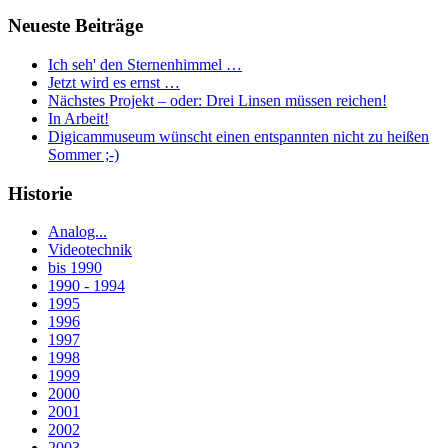
Neueste Beiträge
Ich seh' den Sternenhimmel …
Jetzt wird es ernst …
Nächstes Projekt – oder: Drei Linsen müssen reichen!
In Arbeit!
Digicammuseum wünscht einen entspannten nicht zu heißen
Sommer ;-)
Historie
Analog...
Videotechnik
bis 1990
1990 - 1994
1995
1996
1997
1998
1999
2000
2001
2002
2003