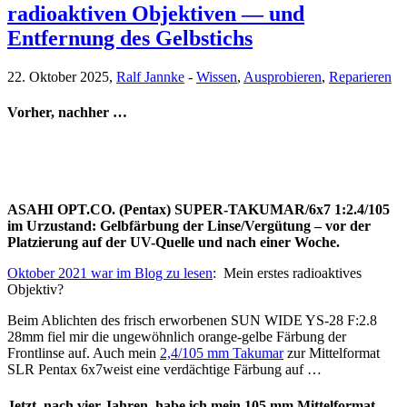
radioaktiven Objektiven — und
Entfernung des Gelbstichs
22. Oktober 2025,
Ralf Jannke
-
Wissen
,
Ausprobieren
,
Reparieren
Vorher, nachher …
ASAHI OPT.CO. (Pentax) SUPER-TAKUMAR/6x7 1:2.4/105
im Urzustand: Gelbfärbung der Linse/Vergütung – vor der
Platzierung auf der UV-Quelle und nach einer Woche.
Oktober 2021 war im Blog zu lesen
: Mein erstes radioaktives
Objektiv?
Beim Ablichten des frisch erworbenen SUN WIDE YS-28 F:2.8
28mm fiel mir die ungewöhnlich orange-gelbe Färbung der
Frontlinse auf. Auch mein
2,4/105 mm Takumar
zur Mittelformat
SLR Pentax 6x7weist eine verdächtige Färbung auf …
Jetzt, nach vier Jahren, habe ich mein 105 mm Mittelformat