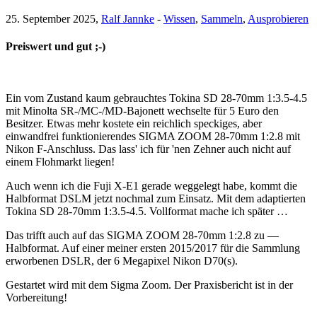
25. September 2025,
Ralf Jannke
-
Wissen
,
Sammeln
,
Ausprobieren
Preiswert und gut ;-)
Ein vom Zustand kaum gebrauchtes Tokina SD 28-70mm 1:3.5-4.5
mit Minolta SR-/MC-/MD-Bajonett wechselte für 5 Euro den
Besitzer. Etwas mehr kostete ein reichlich speckiges, aber
einwandfrei funktionierendes SIGMA ZOOM 28-70mm 1:2.8 mit
Nikon F-Anschluss. Das lass' ich für 'nen Zehner auch nicht auf
einem Flohmarkt liegen!
Auch wenn ich die Fuji X-E1 gerade weggelegt habe, kommt die
Halbformat DSLM jetzt nochmal zum Einsatz. Mit dem adaptierten
Tokina SD 28-70mm 1:3.5-4.5. Vollformat mache ich später …
Das trifft auch auf das SIGMA ZOOM 28-70mm 1:2.8 zu —
Halbformat. Auf einer meiner ersten 2015/2017 für die Sammlung
erworbenen DSLR, der 6 Megapixel Nikon D70(s).
Gestartet wird mit dem Sigma Zoom. Der Praxisbericht ist in der
Vorbereitung!