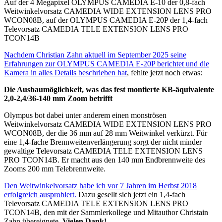
Auf der 4 Megapixel OLYMPUS CAMEDIA E-10 der 0,8-fach
Weitwinkelvorsatz CAMEDIA WIDE EXTENSION LENS PRO
WCON08B, auf der OLYMPUS CAMEDIA E-20P der 1,4-fach
Televorsatz CAMEDIA TELE EXTENSION LENS PRO
TCON14B
Nachdem Christian Zahn aktuell im September 2025 seine
Erfahrungen zur OLYMPUS CAMEDIA E-20P berichtet und die
Kamera in alles Details beschrieben hat
, fehlte jetzt noch etwas:
Die Ausbaumöglichkeit, was das fest montierte KB-äquivalente
2,0-2,4/36-140 mm Zoom betrifft
Olympus bot dabei unter anderem einen monströsen
Weitwinkelvorsatz CAMEDIA WIDE EXTENSION LENS PRO
WCON08B, der die 36 mm auf 28 mm Weitwinkel verkürzt. Für
eine 1,4-fache Brennweitenverlängerung sorgt der nicht minder
gewaltige Televorsatz CAMEDIA TELE EXTENSION LENS
PRO TCON14B. Er macht aus den 140 mm Endbrennweite des
Zooms 200 mm Telebrennweite.
Den Weitwinkelvorsatz habe ich vor 7 Jahren im Herbst 2018
erfolgreich ausprobiert.
Dazu gesellt sich jetzt ein 1,4-fach
Televorsatz CAMEDIA TELE EXTENSION LENS PRO
TCON14B, den mit der Sammlerkollege und Mitauthor Christain
Zahn übereignete.
Vielen Dank!