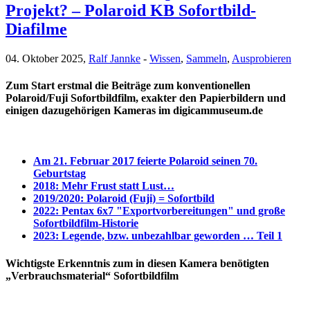
Projekt? – Polaroid KB Sofortbild-
Diafilme
04. Oktober 2025,
Ralf Jannke
-
Wissen
,
Sammeln
,
Ausprobieren
Zum Start erstmal die Beiträge zum konventionellen
Polaroid/Fuji Sofortbildfilm, exakter den Papierbildern und
einigen dazugehörigen Kameras im digicammuseum.de
Am 21. Februar 2017 feierte Polaroid seinen 70.
Geburtstag
2018: Mehr Frust statt Lust…
2019/2020: Polaroid (Fuji) = Sofortbild
2022: Pentax 6x7 "Exportvorbereitungen" und große
Sofortbildfilm-Historie
2023: Legende, bzw. unbezahlbar geworden … Teil 1
Wichtigste Erkenntnis zum in diesen Kamera benötigten
„Verbrauchsmaterial“ Sofortbildfilm