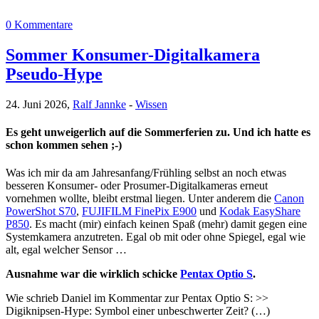
0 Kommentare
Sommer Konsumer-Digitalkamera
Pseudo-Hype
24. Juni 2026,
Ralf Jannke
-
Wissen
Es geht unweigerlich auf die Sommerferien zu. Und ich hatte es
schon kommen sehen ;-)
Was ich mir da am Jahresanfang/Frühling selbst an noch etwas
besseren Konsumer- oder Prosumer-Digitalkameras erneut
vornehmen wollte, bleibt erstmal liegen. Unter anderem die
Canon
PowerShot S70
,
FUJIFILM FinePix E900
und
Kodak EasyShare
P850
. Es macht (mir) einfach keinen Spaß (mehr) damit gegen eine
Systemkamera anzutreten. Egal ob mit oder ohne Spiegel, egal wie
alt, egal welcher Sensor …
Ausnahme war die wirklich schicke
Pentax Optio S
.
Wie schrieb Daniel im Kommentar zur Pentax Optio S: >>
Digiknipsen-Hype: Symbol einer unbeschwerter Zeit? (…)