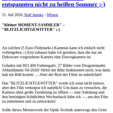
entspannten nicht zu heißen Sommer ;-)
11. Juli 2026,
Ralf Jannke
-
Wissen
"Kleiner MOMENT-SAMMLER" –
"BLITZLICHTGEWITTER" ;-)
An solchen (5 Euro Flohmarkt-) Kameras kann ich einfach nicht
vorbeigehen ;-) Erst zuhause habe ich gesehen, dass die nur als
Dekoware vorgesehene Kamera eine Einwegkamera ist.
Geladen mit ISO 400 Farbnegativ, 27 Bilder vom Drogeriemarkt.
Ablaufdatum: 04-2026! Slebst der Blitz funktioniert noch, was dann
halt ein Bild kostete … Aber der Rest des Films ist unbelichtet!
Das "BLITZLICHTGEWITTER" werde ich sonst nicht nutzen,
aber den Film verknipse ich natürlich! Um dann zu versuchen, die
Kamera ohne große Zerstörung zu öffnen — eine Anleitung und
den benötigten lichtdichten Wechselsack habe ich —, um den Film
zu entnehmen und zu entwickeln!
Sollte dieses Meisterwerk der Optik-Technik unterwegs den Geist