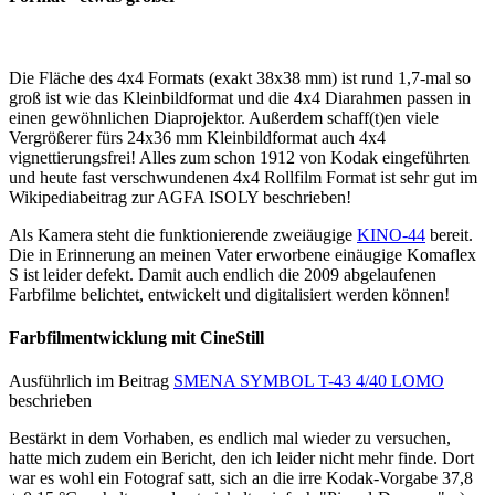
Die Fläche des 4x4 Formats (exakt 38x38 mm) ist rund 1,7-mal so
groß ist wie das Kleinbildformat und die 4x4 Diarahmen passen in
einen gewöhnlichen Diaprojektor. Außerdem schaff(t)en viele
Vergrößerer fürs 24x36 mm Kleinbildformat auch 4x4
vignettierungsfrei! Alles zum schon 1912 von Kodak eingeführten
und heute fast verschwundenen 4x4 Rollfilm Format ist sehr gut im
Wikipediabeitrag zur AGFA ISOLY beschrieben!
Als Kamera steht die funktionierende zweiäugige
KINO-44
bereit.
Die in Erinnerung an meinen Vater erworbene einäugige Komaflex
S ist leider defekt. Damit auch endlich die 2009 abgelaufenen
Farbfilme belichtet, entwickelt und digitalisiert werden können!
Farbfilmentwicklung mit CineStill
Ausführlich im Beitrag
SMENA SYMBOL T-43 4/40 LOMO
beschrieben
Bestärkt in dem Vorhaben, es endlich mal wieder zu versuchen,
hatte mich zudem ein Bericht, den ich leider nicht mehr finde. Dort
war es wohl ein Fotograf satt, sich an die irre Kodak-Vorgabe 37,8