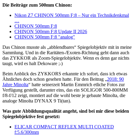
Die Beiträge zum 500mm Chinon:
Nikon Z7 CHINON 500mm F:8 – Nur ein Technikdenkmal
…
CHINON 500mm F:8
CHINON 500mm F:8 Update II 2026
CHINON 500mm F:8 "analog"
Das Chinon musste als „abblendbares“ Spiegelobjektiv mit in meine
Sammlung. Und in die Raritäten-/Exoten-Richtung geht dann auch
das ZYKKOR als Zoom-Spiegelobjektiv. Wenn es denn gar nichts
taugt, wird es halt Dekoware ;-)
Beim Anblick des ZYKKORS erkannte ich sofort, dass ich etwas
Ähnliches doch schon gesehen hatte. Für den Beitrag „
2018: 90
Jahre Minolta
“ hatte seinerzeit Martin Emmrich etliche Fotos zur
Verfügung gestellt, darunter eins, das ein SOLIGOR 500-800MM
f/8-f/12 zeigt, montiert auf die wohl beste je gebaute Minolta, die
analoge Minolta DYNAX 9 Ti(tan).
Was gute Abbildungsqualität angeht, sind bei mir diese beiden
Spiegelobjektive fest gesetzt:
ELICAR COMPACT REFLEX MULTI COATED
f:5.6/300mm