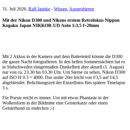
31. Juli 2026,
Ralf Jannke
-
Wissen
,
Ausprobieren
Mit der Nikon D300 und Nikons erstem Retrofokus Nippon
Kogaku Japan NIKKOR-UD Auto 1:3.5 f=20mm
Mit 2 Akkus in der Kamera und dem Batterieteil könnte die D300
die ganze Nacht fotografieren. In den hellen Sommernächten hat es
in Südschweden einigermaßen Dunkelheit aber aktuell (1. August)
nur von ca. 23.30 bis 03.30 Uhr. Um Sterne zu sehen. Nikon D300
auf ISO H 0.3 = 4000. Das uralte 20er leicht von f/3,5 auf f/4,5
abgeblendet. Belichtungszeit der Einzelfotos fürs spätere Timelapse
3 s.
Für Poesie reicht es immer. Um mit etwas Phantasie in der
Wolkenform in der Bildmitte eine Geisterkatze oder einen
Geisterhund zu endecken ;-)