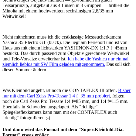
Tessarprinzip, aufgebaut aus 4 Linsen in 3 Gruppen — brilliert die
Minolta mit einem hochwertigen sechslinsigen 2,8/35 mm
Weitwinkel!
Nicht mitnehmen muss ich die erstklassige Messsucherkamera
Yashica 35 Electro GT (black). Die liegt am Ferienort und ist von
Haus aus mit einem lichtstarken YASHINON-DX 1:1.7 f=45mm
bestückt. Das durch passend zum Objektiv gerechnete Weitwinkel-
und Tele-Vorsätze erweiterbar ist.
Ich habe die Yashica nur einmal
ziemlich lieblos mit SW-Film geladen mitgenommem.
Das soll sich
diesen Sommer ändern.
Was Kleinbild angeht, ist noch die CONTAFLEX III offen.
Bisher
nur mit dem Carl Zeiss Pro-Tessar 1:4 f=35 mm probiert
, folgen
noch die Carl Zeiss Pro-Tessare 1:4 f=85 mm, und 1:4 f=115 mm.
Ebenfalls in Schweden ausgelagert. Als "richtige"
Spiegelreflexkamera kann man mit der CONTAFLEX auch
"richtig" fotografieren ;-)
Und dann wird das Format mit dem "Super-Kleinbild-Dia-
Format" etwas größer