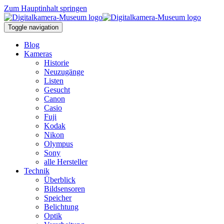
Zum Hauptinhalt springen
Toggle navigation
Blog
Kameras
Historie
Neuzugänge
Listen
Gesucht
Canon
Casio
Fuji
Kodak
Nikon
Olympus
Sony
alle Hersteller
Technik
Überblick
Bildsensoren
Speicher
Belichtung
Optik