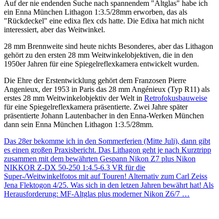
Auf der nie endenden Suche nach spannendem "Altglas" habe ich
ein Enna München Lithagon 1:3.5/28mm erworben, das als
"Rückdeckel" eine edixa flex cds hatte. Die Edixa hat mich nicht
interessiert, aber das Weitwinkel.
28 mm Brennweite sind heute nichts Besonderes, aber das Lithagon
gehört zu den ersten 28 mm Weitwinkelobjektiven, die in den
1950er Jahren für eine Spiegelreflexkamera entwickelt wurden.
Die Ehre der Erstentwicklung gehört dem Franzosen Pierre
Angenieux, der 1953 in Paris das 28 mm Angénieux (Typ R11) als
erstes 28 mm Weitwinkelobjektiv der Welt in
Retrofokusbauweise
für eine Spiegelreflexkamera präsentierte. Zwei Jahre später
präsentierte Johann Lautenbacher in den Enna-Werken München
dann sein Enna München Lithagon 1:3.5/28mm.
Das 28er bekomme ich in den Sommerferien (Mitte Juli), dann gibt
es einen großen Praxisbericht. Das Lithagon geht je nach Kurztripp
zusammen mit dem bewährten Gespann Nikon Z7 plus Nikon
NIKKOR Z-DX 50-250 1:4.5-6.3 VR für die
Super-/Weitwinkelfotos mit auf Touren! Alternativ zum Carl Zeiss
Jena Flektogon 4/25. Was sich in den letzen Jahren bewährt hat! Als
Herausforderung: MF-Altglas plus moderner Nikon Z6/7 …