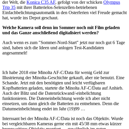
der Welt, die
Konica C35 AF
, gefolgt von der schicken
Olympus
Trip 35
mit ihrer Batterielos-Selenzellen-betriebenen
Einfachbelichtungsautomatik in den Osterferien viel Freude gemacht
hat, wurde ins Depot geschaut.
Welche Kamera soll denn im Sommer noch mit Film geladen
und das Ganze anschließend digitalisiert werden?
Auch wenn es zum "Sommer-Nord-Start" jetzt nur noch gut 6 Tage
sind, haben sich die Ideen und anlogen Test-Kandidaten
angesammelt!
Ich habe 2018 eine Minolta AF-C/Data für wenig Geld zur
Illustrierung der Minolta-Geschichte gekauft, aber nie benutzt. Eine
Schande. Jetzt mit den benötigten und leicht verfügbaren
Kopfbatterien geladen, startete die Minolta AF-C/Data auf Anhieb.
Auch der Blitz und die Datenrückwand/-einbelichtung
funktionieren. Die Dateneinbelichtung werde ich aber nicht
einsetzen, um dann gleich die Batterien zu entnehmen. Denn die
Datumseinbelichtung endet im Jahr (19)99 …
Interssant bei der Minolta AF-C/Data ist noch das Objektiv. Wurde
bei vergleichbaren Kameras gerne ein mit 45/38 mm etwas kürzer
brennweitiges Objektiv montiert — gewöhnlich im guten