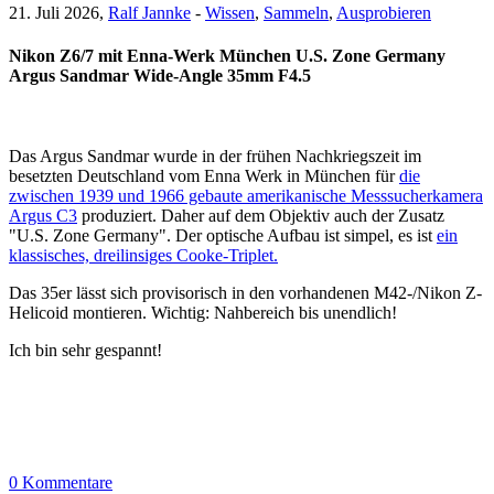
21. Juli 2026,
Ralf Jannke
-
Wissen
,
Sammeln
,
Ausprobieren
Nikon Z6/7 mit Enna-Werk München U.S. Zone Germany
Argus Sandmar Wide-Angle 35mm F4.5
Das Argus Sandmar wurde in der frühen Nachkriegszeit im
besetzten Deutschland vom Enna Werk in München für
die
zwischen 1939 und 1966 gebaute amerikanische Messsucherkamera
Argus C3
produziert. Daher auf dem Objektiv auch der Zusatz
"U.S. Zone Germany". Der optische Aufbau ist simpel, es ist
ein
klassisches, dreilinsiges Cooke-Triplet.
Das 35er lässt sich provisorisch in den vorhandenen M42-/Nikon Z-
Helicoid montieren. Wichtig: Nahbereich bis unendlich!
Ich bin sehr gespannt!
0 Kommentare