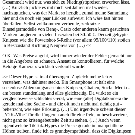
Gesammelt wird nur, was sich zu Niedrig(st)preisen erwerben lässt.
(…) Kürzlich juckte es mit mich seit Jahren mal wieder,
nachzugucken, was der Markt so hergibt, zumal meine Sammlung
hier und da noch ein paar Lücken aufweist. Ich wäre fast hinten
überfallen. Selbst vollkommen verbeulte, zerkratzte
Einsteigermodelle von Benq-, Casio oder anderen kaum gesuchten
Marken rangieren in vielen Inseraten bei 30-50 €. Derzeit gehypte
Knipsen wie die Powershot-S-Reihe (vor allem 95/100/110) stoßen
in Bestzustand Richtung Neupreis vor. (…) <<
O.K. Was Preise angeht, wird immer wieder der Fehler gemacht nur
in die Angebote zu schauen. Anstatt zu kontrollieren, für welche
Beträge Kamera x wirklich verkauft wurde!
>> Dieser Hype ist total überzogen. Zugleich meine ich zu
verstehen, was dahinter steckt. Ein Smartphone ist halt eine
seelenlose Ablenkungsmaschine: Knipsen, Chatten, SocIal Media -
am besten stundenlang und alles gleichzeitig. Da wirkt so ein
vergleichsweise schlichtes Gerät, wie eine (alte) Digitalkamera die
gerade mal eine Sache - und die oft noch nicht mal richtig gut -
beherrscht, wie eine Erlösung. (…) Und irgendwie scheint dieser
„Y2K-Vibe“ für die Jüngeren auch für eine freie, unbeschwertere,
nicht ganz so krisengebeutelte Zeit zu stehen. (…) Auch wenn
irgendwelche TikTok-Hypes die Preise gerade in unappetitliche
Höhen treiben, finde ich es grundsympathisch, dass die Digiknipsen