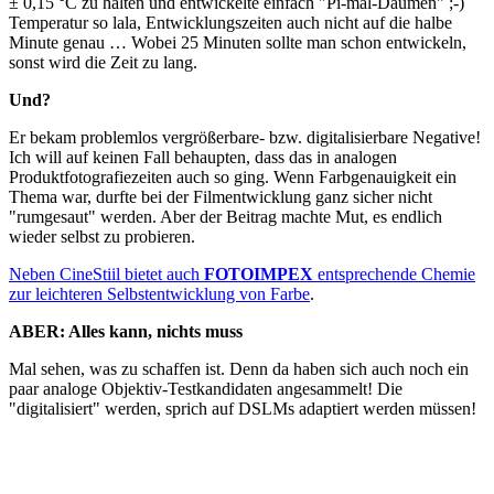
± 0,15 °C zu halten und entwickelte einfach "Pi-mal-Daumen" ;-)
Temperatur so lala, Entwicklungszeiten auch nicht auf die halbe
Minute genau … Wobei 25 Minuten sollte man schon entwickeln,
sonst wird die Zeit zu lang.
Und?
Er bekam problemlos vergrößerbare- bzw. digitalisierbare Negative!
Ich will auf keinen Fall behaupten, dass das in analogen
Produktfotografiezeiten auch so ging. Wenn Farbgenauigkeit ein
Thema war, durfte bei der Filmentwicklung ganz sicher nicht
"rumgesaut" werden. Aber der Beitrag machte Mut, es endlich
wieder selbst zu probieren.
Neben CineStiil bietet auch
FOTOIMPEX
entsprechende Chemie
zur leichteren Selbstentwicklung von Farbe
.
ABER: Alles kann, nichts muss
Mal sehen, was zu schaffen ist. Denn da haben sich auch noch ein
paar analoge Objektiv-Testkandidaten angesammelt! Die
"digitalisiert" werden, sprich auf DSLMs adaptiert werden müssen!