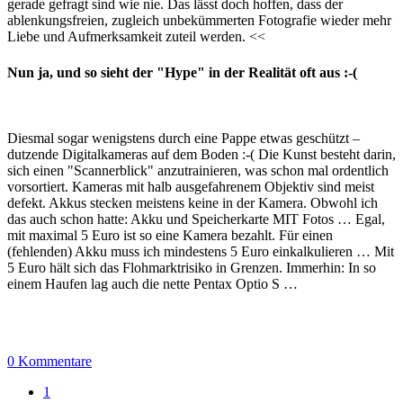
gerade gefragt sind wie nie. Das lässt doch hoffen, dass der
ablenkungsfreien, zugleich unbekümmerten Fotografie wieder mehr
Liebe und Aufmerksamkeit zuteil werden. <<
Nun ja, und so sieht der "Hype" in der Realität oft aus :-(
Diesmal sogar wenigstens durch eine Pappe etwas geschützt –
dutzende Digitalkameras auf dem Boden :-( Die Kunst besteht darin,
sich einen "Scannerblick" anzutrainieren, was schon mal ordentlich
vorsortiert. Kameras mit halb ausgefahrenem Objektiv sind meist
defekt. Akkus stecken meistens keine in der Kamera. Obwohl ich
das auch schon hatte: Akku und Speicherkarte MIT Fotos … Egal,
mit maximal 5 Euro ist so eine Kamera bezahlt. Für einen
(fehlenden) Akku muss ich mindestens 5 Euro einkalkulieren … Mit
5 Euro hält sich das Flohmarktrisiko in Grenzen. Immerhin: In so
einem Haufen lag auch die nette Pentax Optio S …
0 Kommentare
1