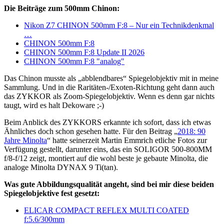
Die Beiträge zum 500mm Chinon:
Nikon Z7 CHINON 500mm F:8 – Nur ein Technikdenkmal
…
CHINON 500mm F:8
CHINON 500mm F:8 Update II 2026
CHINON 500mm F:8 "analog"
Das Chinon musste als „abblendbares“ Spiegelobjektiv mit in meine
Sammlung. Und in die Raritäten-/Exoten-Richtung geht dann auch
das ZYKKOR als Zoom-Spiegelobjektiv. Wenn es denn gar nichts
taugt, wird es halt Dekoware ;-)
Beim Anblick des ZYKKORS erkannte ich sofort, dass ich etwas
Ähnliches doch schon gesehen hatte. Für den Beitrag „
2018: 90
Jahre Minolta
“ hatte seinerzeit Martin Emmrich etliche Fotos zur
Verfügung gestellt, darunter eins, das ein SOLIGOR 500-800MM
f/8-f/12 zeigt, montiert auf die wohl beste je gebaute Minolta, die
analoge Minolta DYNAX 9 Ti(tan).
Was gute Abbildungsqualität angeht, sind bei mir diese beiden
Spiegelobjektive fest gesetzt:
ELICAR COMPACT REFLEX MULTI COATED
f:5.6/300mm