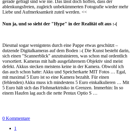
gerade gefragt sind wie nie. Das lässt doch hoffen, dass der
ablenkungsfreien, zugleich unbekümmerten Fotografie wieder mehr
Liebe und Aufmerksamkeit zuteil werden. <<
Nun ja, und so sieht der "Hype" in der Realität oft aus :-(
Diesmal sogar wenigstens durch eine Pappe etwas geschützt –
dutzende Digitalkameras auf dem Boden :-( Die Kunst besteht darin,
sich einen "Scannerblick" anzutrainieren, was schon mal ordentlich
vorsortiert. Kameras mit halb ausgefahrenem Objektiv sind meist
defekt. Akkus stecken meistens keine in der Kamera. Obwohl ich
das auch schon hatte: Akku und Speicherkarte MIT Fotos … Egal,
mit maximal 5 Euro ist so eine Kamera bezahlt. Für einen
(fehlenden) Akku muss ich mindestens 5 Euro einkalkulieren … Mit
5 Euro hält sich das Flohmarktrisiko in Grenzen. Immerhin: In so
einem Haufen lag auch die nette Pentax Optio S …
0 Kommentare
1