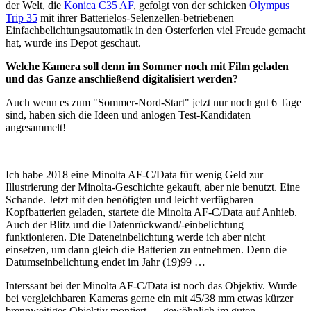
der Welt, die
Konica C35 AF
, gefolgt von der schicken
Olympus
Trip 35
mit ihrer Batterielos-Selenzellen-betriebenen
Einfachbelichtungsautomatik in den Osterferien viel Freude gemacht
hat, wurde ins Depot geschaut.
Welche Kamera soll denn im Sommer noch mit Film geladen
und das Ganze anschließend digitalisiert werden?
Auch wenn es zum "Sommer-Nord-Start" jetzt nur noch gut 6 Tage
sind, haben sich die Ideen und anlogen Test-Kandidaten
angesammelt!
Ich habe 2018 eine Minolta AF-C/Data für wenig Geld zur
Illustrierung der Minolta-Geschichte gekauft, aber nie benutzt. Eine
Schande. Jetzt mit den benötigten und leicht verfügbaren
Kopfbatterien geladen, startete die Minolta AF-C/Data auf Anhieb.
Auch der Blitz und die Datenrückwand/-einbelichtung
funktionieren. Die Dateneinbelichtung werde ich aber nicht
einsetzen, um dann gleich die Batterien zu entnehmen. Denn die
Datumseinbelichtung endet im Jahr (19)99 …
Interssant bei der Minolta AF-C/Data ist noch das Objektiv. Wurde
bei vergleichbaren Kameras gerne ein mit 45/38 mm etwas kürzer
brennweitiges Objektiv montiert — gewöhnlich im guten