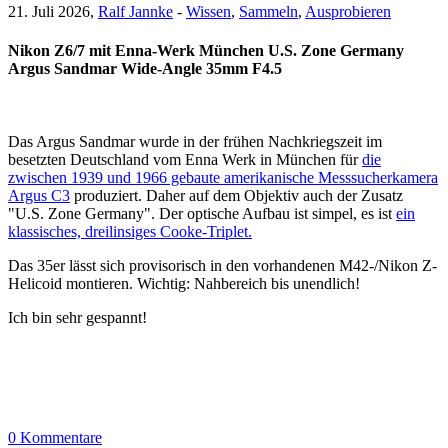
21. Juli 2026,
Ralf Jannke
-
Wissen
,
Sammeln
,
Ausprobieren
Nikon Z6/7 mit Enna-Werk München U.S. Zone Germany
Argus Sandmar Wide-Angle 35mm F4.5
Das Argus Sandmar wurde in der frühen Nachkriegszeit im
besetzten Deutschland vom Enna Werk in München für
die
zwischen 1939 und 1966 gebaute amerikanische Messsucherkamera
Argus C3
produziert. Daher auf dem Objektiv auch der Zusatz
"U.S. Zone Germany". Der optische Aufbau ist simpel, es ist
ein
klassisches, dreilinsiges Cooke-Triplet.
Das 35er lässt sich provisorisch in den vorhandenen M42-/Nikon Z-
Helicoid montieren. Wichtig: Nahbereich bis unendlich!
Ich bin sehr gespannt!
0 Kommentare