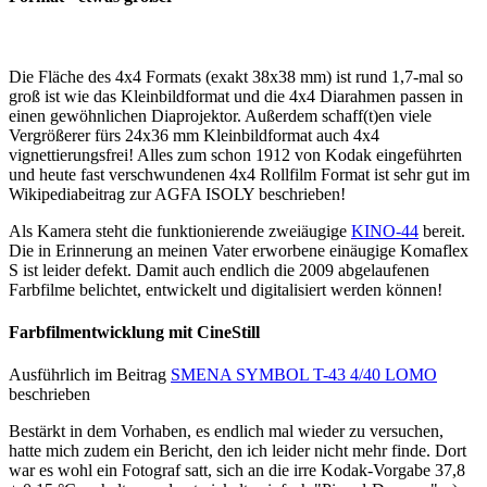
Die Fläche des 4x4 Formats (exakt 38x38 mm) ist rund 1,7-mal so
groß ist wie das Kleinbildformat und die 4x4 Diarahmen passen in
einen gewöhnlichen Diaprojektor. Außerdem schaff(t)en viele
Vergrößerer fürs 24x36 mm Kleinbildformat auch 4x4
vignettierungsfrei! Alles zum schon 1912 von Kodak eingeführten
und heute fast verschwundenen 4x4 Rollfilm Format ist sehr gut im
Wikipediabeitrag zur AGFA ISOLY beschrieben!
Als Kamera steht die funktionierende zweiäugige
KINO-44
bereit.
Die in Erinnerung an meinen Vater erworbene einäugige Komaflex
S ist leider defekt. Damit auch endlich die 2009 abgelaufenen
Farbfilme belichtet, entwickelt und digitalisiert werden können!
Farbfilmentwicklung mit CineStill
Ausführlich im Beitrag
SMENA SYMBOL T-43 4/40 LOMO
beschrieben
Bestärkt in dem Vorhaben, es endlich mal wieder zu versuchen,
hatte mich zudem ein Bericht, den ich leider nicht mehr finde. Dort
war es wohl ein Fotograf satt, sich an die irre Kodak-Vorgabe 37,8