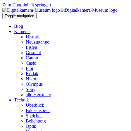
Zum Hauptinhalt springen
Toggle navigation
Blog
Kameras
Historie
Neuzugänge
Listen
Gesucht
Canon
Casio
Fuji
Kodak
Nikon
Olympus
Sony
alle Hersteller
Technik
Überblick
Bildsensoren
Speicher
Belichtung
Optik