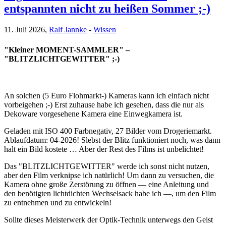
entspannten nicht zu heißen Sommer ;-)
11. Juli 2026,
Ralf Jannke
-
Wissen
"Kleiner MOMENT-SAMMLER" –
"BLITZLICHTGEWITTER" ;-)
An solchen (5 Euro Flohmarkt-) Kameras kann ich einfach nicht
vorbeigehen ;-) Erst zuhause habe ich gesehen, dass die nur als
Dekoware vorgesehene Kamera eine Einwegkamera ist.
Geladen mit ISO 400 Farbnegativ, 27 Bilder vom Drogeriemarkt.
Ablaufdatum: 04-2026! Slebst der Blitz funktioniert noch, was dann
halt ein Bild kostete … Aber der Rest des Films ist unbelichtet!
Das "BLITZLICHTGEWITTER" werde ich sonst nicht nutzen,
aber den Film verknipse ich natürlich! Um dann zu versuchen, die
Kamera ohne große Zerstörung zu öffnen — eine Anleitung und
den benötigten lichtdichten Wechselsack habe ich —, um den Film
zu entnehmen und zu entwickeln!
Sollte dieses Meisterwerk der Optik-Technik unterwegs den Geist