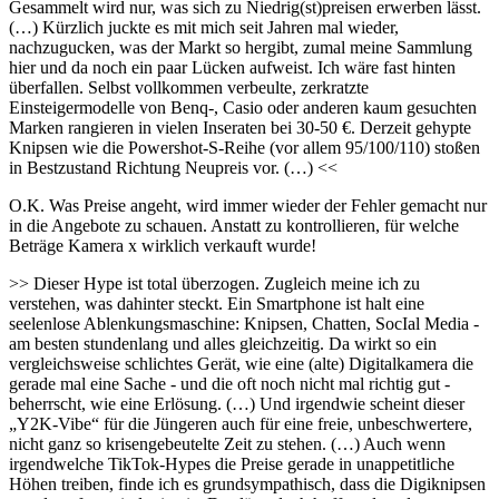
Gesammelt wird nur, was sich zu Niedrig(st)preisen erwerben lässt.
(…) Kürzlich juckte es mit mich seit Jahren mal wieder,
nachzugucken, was der Markt so hergibt, zumal meine Sammlung
hier und da noch ein paar Lücken aufweist. Ich wäre fast hinten
überfallen. Selbst vollkommen verbeulte, zerkratzte
Einsteigermodelle von Benq-, Casio oder anderen kaum gesuchten
Marken rangieren in vielen Inseraten bei 30-50 €. Derzeit gehypte
Knipsen wie die Powershot-S-Reihe (vor allem 95/100/110) stoßen
in Bestzustand Richtung Neupreis vor. (…) <<
O.K. Was Preise angeht, wird immer wieder der Fehler gemacht nur
in die Angebote zu schauen. Anstatt zu kontrollieren, für welche
Beträge Kamera x wirklich verkauft wurde!
>> Dieser Hype ist total überzogen. Zugleich meine ich zu
verstehen, was dahinter steckt. Ein Smartphone ist halt eine
seelenlose Ablenkungsmaschine: Knipsen, Chatten, SocIal Media -
am besten stundenlang und alles gleichzeitig. Da wirkt so ein
vergleichsweise schlichtes Gerät, wie eine (alte) Digitalkamera die
gerade mal eine Sache - und die oft noch nicht mal richtig gut -
beherrscht, wie eine Erlösung. (…) Und irgendwie scheint dieser
„Y2K-Vibe“ für die Jüngeren auch für eine freie, unbeschwertere,
nicht ganz so krisengebeutelte Zeit zu stehen. (…) Auch wenn
irgendwelche TikTok-Hypes die Preise gerade in unappetitliche
Höhen treiben, finde ich es grundsympathisch, dass die Digiknipsen