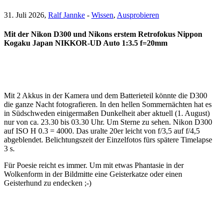
31. Juli 2026,
Ralf Jannke
-
Wissen
,
Ausprobieren
Mit der Nikon D300 und Nikons erstem Retrofokus Nippon
Kogaku Japan NIKKOR-UD Auto 1:3.5 f=20mm
Mit 2 Akkus in der Kamera und dem Batterieteil könnte die D300
die ganze Nacht fotografieren. In den hellen Sommernächten hat es
in Südschweden einigermaßen Dunkelheit aber aktuell (1. August)
nur von ca. 23.30 bis 03.30 Uhr. Um Sterne zu sehen. Nikon D300
auf ISO H 0.3 = 4000. Das uralte 20er leicht von f/3,5 auf f/4,5
abgeblendet. Belichtungszeit der Einzelfotos fürs spätere Timelapse
3 s.
Für Poesie reicht es immer. Um mit etwas Phantasie in der
Wolkenform in der Bildmitte eine Geisterkatze oder einen
Geisterhund zu endecken ;-)