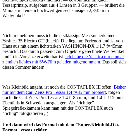
Tessarprinzip, aufgebaut aus 4 Linsen in 3 Gruppen — brilliert die
Minolta mit einem hochwertigen sechslinsigen 2,8/35 mm
Weitwinkel!
Nicht mitnehmen muss ich die erstklassige Messsucherkamera
Yashica 35 Electro GT (black). Die liegt am Ferienort und ist von
Haus aus mit einem lichtstarken YASHINON-DX 1:1.7 f=45mm
bestückt. Das durch passend zum Objektiv gerechnete Weitwinkel-
und Tele-Vorsätze erweiterbar ist.
Ich habe die Yashica nur einmal
ziemlich lieblos mit SW-Film geladen mitgenommem.
Das soll sich
diesen Sommer ändern.
Was Kleinbild angeht, ist noch die CONTAFLEX III offen.
Bisher
nur mit dem Carl Zeiss Pro-Tessar 1:4 f=35 mm probiert
, folgen
noch die Carl Zeiss Pro-Tessare 1:4 f=85 mm, und 1:4 f=115 mm.
Ebenfalls in Schweden ausgelagert. Als "richtige"
Spiegelreflexkamera kann man mit der CONTAFLEX auch
"richtig" fotografieren ;-)
Und dann wird das Format mit dem "Super-Kleinbild-Dia-
Format" etwas größer