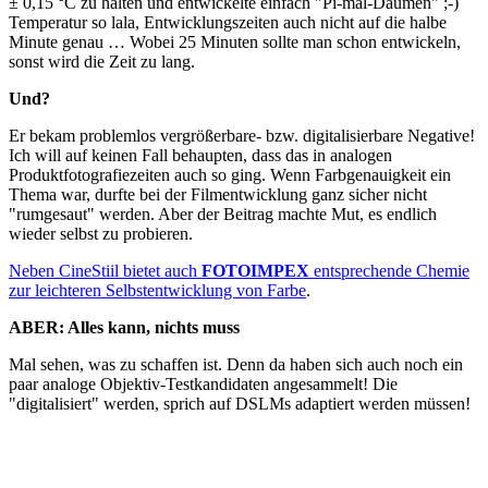
± 0,15 °C zu halten und entwickelte einfach "Pi-mal-Daumen" ;-)
Temperatur so lala, Entwicklungszeiten auch nicht auf die halbe
Minute genau … Wobei 25 Minuten sollte man schon entwickeln,
sonst wird die Zeit zu lang.
Und?
Er bekam problemlos vergrößerbare- bzw. digitalisierbare Negative!
Ich will auf keinen Fall behaupten, dass das in analogen
Produktfotografiezeiten auch so ging. Wenn Farbgenauigkeit ein
Thema war, durfte bei der Filmentwicklung ganz sicher nicht
"rumgesaut" werden. Aber der Beitrag machte Mut, es endlich
wieder selbst zu probieren.
Neben CineStiil bietet auch
FOTOIMPEX
entsprechende Chemie
zur leichteren Selbstentwicklung von Farbe
.
ABER: Alles kann, nichts muss
Mal sehen, was zu schaffen ist. Denn da haben sich auch noch ein
paar analoge Objektiv-Testkandidaten angesammelt! Die
"digitalisiert" werden, sprich auf DSLMs adaptiert werden müssen!