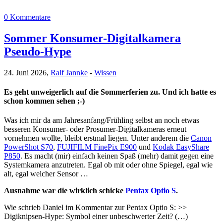
0 Kommentare
Sommer Konsumer-Digitalkamera
Pseudo-Hype
24. Juni 2026,
Ralf Jannke
-
Wissen
Es geht unweigerlich auf die Sommerferien zu. Und ich hatte es
schon kommen sehen ;-)
Was ich mir da am Jahresanfang/Frühling selbst an noch etwas
besseren Konsumer- oder Prosumer-Digitalkameras erneut
vornehmen wollte, bleibt erstmal liegen. Unter anderem die
Canon
PowerShot S70
,
FUJIFILM FinePix E900
und
Kodak EasyShare
P850
. Es macht (mir) einfach keinen Spaß (mehr) damit gegen eine
Systemkamera anzutreten. Egal ob mit oder ohne Spiegel, egal wie
alt, egal welcher Sensor …
Ausnahme war die wirklich schicke
Pentax Optio S
.
Wie schrieb Daniel im Kommentar zur Pentax Optio S: >>
Digiknipsen-Hype: Symbol einer unbeschwerter Zeit? (…)