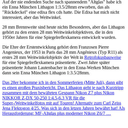
Auf der nie endenden Suche nach spannendem "Altglas" habe ich
ein Enna München Lithagon 1:3.5/28mm erworben, das als
"Rückdeckel" eine edixa flex cds hatte. Die Edixa hat mich nicht
interessiert, aber das Weitwinkel.
28 mm Brennweite sind heute nichts Besonderes, aber das Lithagon
gehört zu den ersten 28 mm Weitwinkelobjektiven, die in den
1950er Jahren für eine Spiegelreflexkamera entwickelt wurden.
Die Ehre der Erstentwicklung gehört dem Franzosen Pierre
Angenieux, der 1953 in Paris das 28 mm Angénieux (Typ R11) als
erstes 28 mm Weitwinkelobjektiv der Welt in
Retrofokusbauweise
für eine Spiegelreflexkamera präsentierte. Zwei Jahre später
präsentierte Johann Lautenbacher in den Enna-Werken München
dann sein Enna München Lithagon 1:3.5/28mm.
Das 28er bekomme ich in den Sommerferien (Mitte Juli), dann gibt
es einen großen Praxisbericht. Das Lithagon geht je nach Kurztripp
zusammen mit dem bewährten Gespann Nikon Z7 plus Nikon
NIKKOR Z-DX 50-250 1:4.5-6.3 VR für die
Super-/Weitwinkelfotos mit auf Touren! Alternativ zum Carl Zeiss
Jena Flektogon 4/25. Was sich in den letzen Jahren bewährt hat! Als
Herausforderung: MF-Altglas plus moderner Nikon Z6/7 …