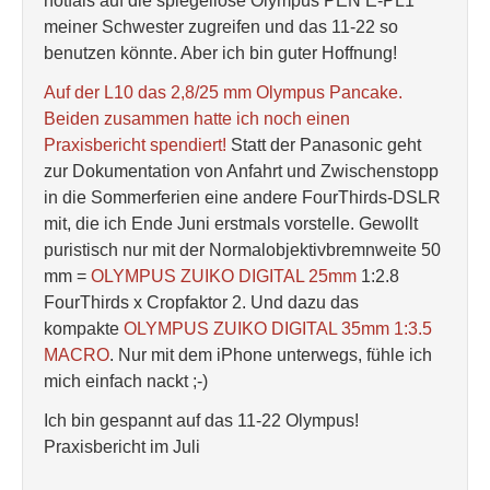
notfals auf die spiegellose Olympus PEN E-PL1
meiner Schwester zugreifen und das 11-22 so
benutzen könnte. Aber ich bin guter Hoffnung!
Auf der L10 das 2,8/25 mm Olympus Pancake.
Beiden zusammen hatte ich noch einen
Praxisbericht spendiert!
Statt der Panasonic geht
zur Dokumentation von Anfahrt und Zwischenstopp
in die Sommerferien eine andere FourThirds-DSLR
mit, die ich Ende Juni erstmals vorstelle. Gewollt
puristisch nur mit der Normalobjektivbremnweite 50
mm =
OLYMPUS ZUIKO DIGITAL 25mm
1:2.8
FourThirds x Cropfaktor 2. Und dazu das
kompakte
OLYMPUS ZUIKO DIGITAL 35mm 1:3.5
MACRO
. Nur mit dem iPhone unterwegs, fühle ich
mich einfach nackt ;-)
Ich bin gespannt auf das 11-22 Olympus!
Praxisbericht im Juli