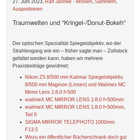
27. Juni 2023,
Ralf Jannke
-
Wissen
,
Sammeln
,
Ausprobieren
Traumwelten und "Kringel-/Donut-Bokeh"
Der optischen Spezialität Spiegelobjektiv, wo der
Strahlengang wie ein – früher sagte man – Zollstock
gefaltet werden kann, haben wir mehrere
Praxisbeiträge gewidmet:
Nikon Z5 8/500 mm Kalimar Spiegelobjektiv,
8/500 mm Maginon (Linsen) und Walimex MC
Mirror Lens 1:8.0 f=500
walimeX MC MIRROR LENS 1:8.0 f=500mm
walimeX MC MIRROR LENS 1:8.0 f=500mm,
Teil II
SIGMA MIRROR TELEPHOTO 1000mm
F13.5
Wozu ein öffentlicher Bücherschrank doch gut