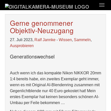
Zum
Togg
Hauptinhalt
navig
springen
Gerne genommener
Objektiv-Neuzugang
27. Juli 2023,
Ralf Jannke
-
Wissen
,
Sammeln
,
Ausprobieren
Generationswechsel
Auch wenn ich das kompakte Nikon NIKKOR 20mm
1:4 bereits habe, ein zweites Exemplar geht immer,
wenn es mit Original AI-Blendenring zusammen mit
Gegenlichtblende nur 40 Euro gekostet hat! Mein
erstes Exemplar hat keinen besonders schönen AI-
Umbau per Feile bekommen …