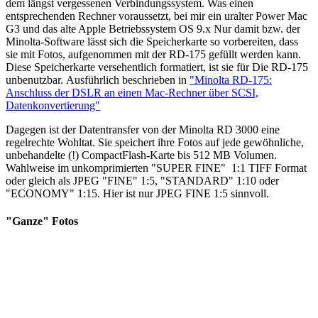
dem längst vergessenen Verbindungssystem. Was einen
entsprechenden Rechner voraussetzt, bei mir ein uralter Power Mac
G3 und das alte Apple Betriebssystem OS 9.x Nur damit bzw. der
Minolta-Software lässt sich die Speicherkarte so vorbereiten, dass
sie mit Fotos, aufgenommen mit der RD-175 gefüllt werden kann.
Diese Speicherkarte versehentlich formatiert, ist sie für Die RD-175
unbenutzbar. Ausführlich beschrieben in
"Minolta RD-175:
Anschluss der DSLR an einen Mac-Rechner über SCSI,
Datenkonvertierung"
Dagegen ist der Datentransfer von der Minolta RD 3000 eine
regelrechte Wohltat. Sie speichert ihre Fotos auf jede gewöhnliche,
unbehandelte (!) CompactFlash-Karte bis 512 MB Volumen.
Wahlweise im unkomprimierten "SUPER FINE" 1:1 TIFF Format
oder gleich als JPEG "FINE" 1:5, "STANDARD" 1:10 oder
"ECONOMY" 1:15. Hier ist nur JPEG FINE 1:5 sinnvoll.
"Ganze" Fotos