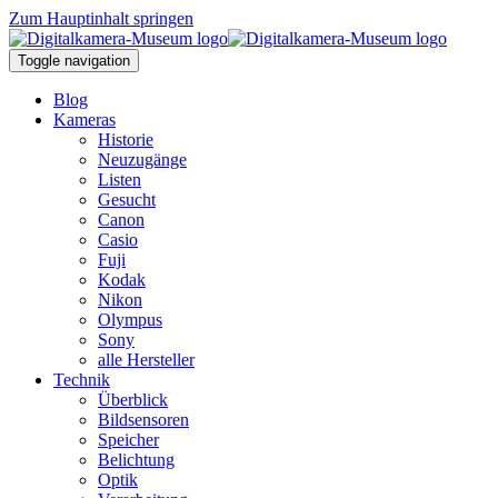
Zum Hauptinhalt springen
Toggle navigation
Blog
Kameras
Historie
Neuzugänge
Listen
Gesucht
Canon
Casio
Fuji
Kodak
Nikon
Olympus
Sony
alle Hersteller
Technik
Überblick
Bildsensoren
Speicher
Belichtung
Optik