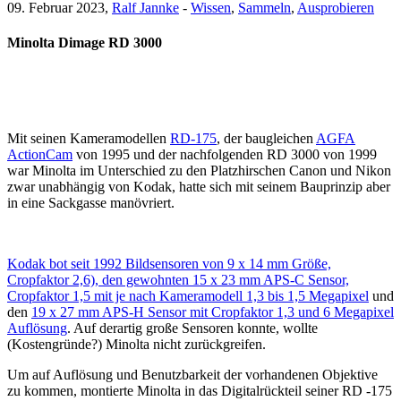
09. Februar 2023,
Ralf Jannke
-
Wissen
,
Sammeln
,
Ausprobieren
Minolta Dimage RD 3000
Mit seinen Kameramodellen
RD-175
, der baugleichen
AGFA
ActionCam
von 1995 und der nachfolgenden RD 3000 von 1999
war Minolta im Unterschied zu den Platzhirschen Canon und Nikon
zwar unabhängig von Kodak, hatte sich mit seinem Bauprinzip aber
in eine Sackgasse manövriert.
Kodak bot seit 1992 Bildsensoren von 9 x 14 mm Größe,
Cropfaktor 2,6), den gewohnten 15 x 23 mm APS-C Sensor,
Cropfaktor 1,5 mit je nach Kameramodell 1,3 bis 1,5 Megapixel
und
den
19 x 27 mm APS-H Sensor mit Cropfaktor 1,3 und 6 Megapixel
Auflösung
. Auf derartig große Sensoren konnte, wollte
(Kostengründe?) Minolta nicht zurückgreifen.
Um auf Auflösung und Benutzbarkeit der vorhandenen Objektive
zu kommen, montierte Minolta in das Digitalrückteil seiner RD -175