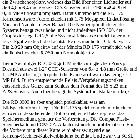
ein Zwischenobjektiv, welches das Bild über einen Lichtteiler auf
drei 4,8 x 6,4 mm große CCD-Sensoren mit je 768 x 494 Pixel =
0,38 MP Auflösung projiziert. Daraus interpoliert die RD 175
Kamerasoftware Fotorohdateien mit 1,75 Megapixel Endauflösung.
Vor- und Nachteil dieser Bauart: Die Nennempfindlichkeit des
Systems beträgt zwar hohe und nicht änderbare ISO 800, der
Cropfaktor liegt bei 2,5, die System-Lichtstärke erreicht aber nur
f/6,7. Egal wie hoch die Lichtstärke des montierten Objektivs ist.
Ein 2,8/20 mm Objektiv auf der Minolta RD 175 verhält sich wie
ein lichtschwaches 6,7/50 mm Normalobjektiv.
Beim Nachfolger RD 3000 griff Minolta zum gleichen Prinzip:
Diesmal aus zwei 1/2“ CCD-Sensoren von 6,4 x 4,8 mm Größe und
1,5 MP Auflösung interpoliert die Kamerasoftware das fertige 2,7
MP Bild. Durch entsprechende Relais-/Vergrößerungsoptiken
entspricht das Ganze zum Schluss dem Format des 15 x 23 mm
APS-Sensors. Auch hier beträgt die System-Lichtstärke nur f/6,7.
Die RD 3000 ist aber ungleich praktikabler, was am
Bildspeicherformat liegt. Die RD-175 speichert nicht nur in einem
schwer zu dekodierenden Rohformat, eine Katastrophe ist das
Speichermedium, genauer die Vorbereitung. Die CompactFlash-
Speicherkarte im PCMCIA-Adapter ist noch unproblematisch. Für
die Vorbereitung dieser Karte wird aber zwingend eine
Kamera-/Rechner-Kabelverbindung benötigt. Und zwar via SCSI,