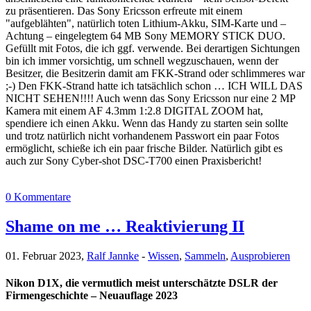
zu präsentieren. Das Sony Ericsson erfreute mit einem
"aufgeblähten", natürlich toten Lithium-Akku, SIM-Karte und –
Achtung – eingelegtem 64 MB Sony MEMORY STICK DUO.
Gefüllt mit Fotos, die ich ggf. verwende. Bei derartigen Sichtungen
bin ich immer vorsichtig, um schnell wegzuschauen, wenn der
Besitzer, die Besitzerin damit am FKK-Strand oder schlimmeres war
;-) Den FKK-Strand hatte ich tatsächlich schon … ICH WILL DAS
NICHT SEHEN!!!! Auch wenn das Sony Ericsson nur eine 2 MP
Kamera mit einem AF 4.3mm 1:2.8 DIGITAL ZOOM hat,
spendiere ich einen Akku. Wenn das Handy zu starten sein sollte
und trotz natürlich nicht vorhandenem Passwort ein paar Fotos
ermöglicht, schieße ich ein paar frische Bilder. Natürlich gibt es
auch zur Sony Cyber-shot DSC-T700 einen Praxisbericht!
0 Kommentare
Shame on me … Reaktivierung II
01. Februar 2023,
Ralf Jannke
-
Wissen
,
Sammeln
,
Ausprobieren
Nikon D1X, die vermutlich meist unterschätzte DSLR der
Firmengeschichte – Neuauflage 2023