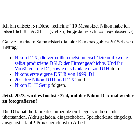
Ich bin entsetzt ;-) Diese „geheime“ 10 Megapixel Nikon habe ich
tatsächlich 8 – ACHT – (viel zu) lange Jahre achtlos liegenlassen :-(
Ganz zu meinem Sammelstart digitaler Kameras gab es 2015 diesen
Beitrag:
Nikon D1X, die vermutlich meist unterschätzte und zweite
selbst produzierte DSLR der Firmengeschichte. Und ihr
Vorgänger, die D1, sowie das Update dazu: D1H
dem
Nikons erste eigene DSLR von 1999: D1
20 Jahre Nikon D1H und D1X!
und
Nikon D1H Setup
folgten.
Jetzt, 2023, wird es höchste Zeit, mit der Nikon D1x mal wieder
zu fotografieren!
Die D1x hat die Jahre des unbenutzten Liegens unbeschadet
überstanden. Akku geladen, eingeschoben, Speicherkarte eingelegt,
ausgelöst – läuft! Praxisbericht ist in Arbeit.