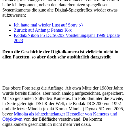
habe ich begonnen, neben den dauerbenutzen spiegellosen
Systemkameras die gute alte Digital-Spiegelreflex wieder etwas
aufzuwerten:
Ich hatte mal wieder Lust auf Sony ;-)
Zurück auf Anfang: Pentax K-x
Kodak/Nikon F5 DCS620x Vorstellungsjahr 1999 Update
2023
Denn die Geschichte der Digitalkamera ist vielleicht nicht in
allen Facetten, so aber doch sehr ausführlich dargestellt
Das obere Foto zeigt die Anfänge. Ab etwa Mitte der 1980er Jahre
wurde bereits filmlos, aber noch analog aufgezeichnet, gespeichert.
Mit so genannten Stillvideo-Kameras. Im Foto darunter die zweite,
in Serie gefertigte DSLR der Welt, die Kodak DCS200 von 1992
und die letzte Minolta (exakt KonicaMinolta) Dynax 5D von 2005,
bevor
Minolta als jahrzehntelanger Hersteller von Kameras und
Objektiven
von der Bildfläche verschwand. Da kommt
digitalkamera-geschichtlich nicht mehr viel dazu.