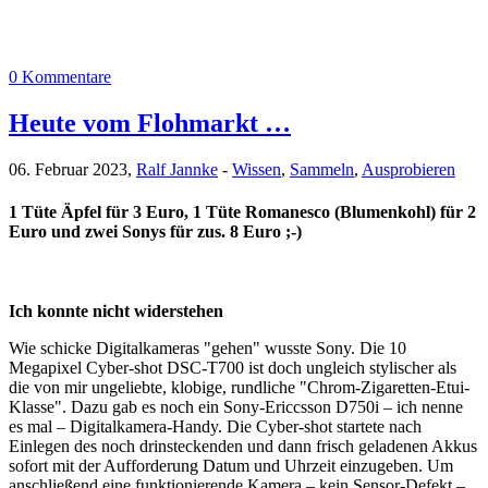
0 Kommentare
Heute vom Flohmarkt …
06. Februar 2023,
Ralf Jannke
-
Wissen
,
Sammeln
,
Ausprobieren
1 Tüte Äpfel für 3 Euro, 1 Tüte Romanesco (Blumenkohl) für 2
Euro und zwei Sonys für zus. 8 Euro ;-)
Ich konnte nicht widerstehen
Wie schicke Digitalkameras "gehen" wusste Sony. Die 10
Megapixel Cyber-shot DSC-T700 ist doch ungleich stylischer als
die von mir ungeliebte, klobige, rundliche "Chrom-Zigaretten-Etui-
Klasse". Dazu gab es noch ein Sony-Ericcsson D750i – ich nenne
es mal – Digitalkamera-Handy. Die Cyber-shot startete nach
Einlegen des noch drinsteckenden und dann frisch geladenen Akkus
sofort mit der Aufforderung Datum und Uhrzeit einzugeben. Um
anschließend eine funktionierende Kamera – kein Sensor-Defekt –