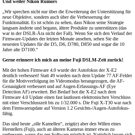
Und weiter Nikon Rumors
„Wir sprechen nicht nur über die Erweiterung der Unterstützung für
neue Objektive, sondern auch über die Verbesserung der
Funktionalität. Es ist schön zu sehen, dass Nikon seine Strategie
langsam änderte und begann, ältere Produkte zu unterstützen (das
war in der DSLR-Ära nicht der Fall). Wenn Sie sich den Verlauf der
Firmware-Updates der letzten Monate ansehen, sehen Sie die
neuesten Updates für die D5, D6, D780, D850 und sogar die 10
Jahre alte D7100.“
Gerne erinnere ich mich an meine Fuji DSLM-Zeit zurück!
Mit der hohen Firmware 4.0 wurde der Autofokus der X-E2
deutlich verbessert! Statt 49 wurden nach dem Update 77 AF-Felder
für die Motivverfolgung im Videomodus herangezogen, die AF-
Genauigkeit verbessert und auf Augen-Erfassungs-AF (Eye
Detection AF) erweitert. Bei Bedarf bot die X-E2 nach dem
Firmware 4.0 Update einen fast lautlosen elektronischen Verschluss
mit einer Verschlusszeit bis zu 1/32.000 s. Die Fuji X-T30 war nach
dem Firmwareupdate auf Version 1.2 Gesichts-/Augen-Autofokus-
fähig.
Das sind heute „olle Kamellen“, zeigt(e) aber den Willen eines
Herstellers (Fuji), auch an älteren Kameras immer etwas zu
verbessern, wenn das per Software möglich ist. Natürlich lassen sich