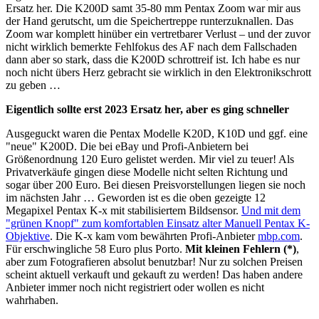
Ersatz her. Die K200D samt 35-80 mm Pentax Zoom war mir aus
der Hand gerutscht, um die Speichertreppe runterzuknallen. Das
Zoom war komplett hinüber ein vertretbarer Verlust – und der zuvor
nicht wirklich bemerkte Fehlfokus des AF nach dem Fallschaden
dann aber so stark, dass die K200D schrottreif ist. Ich habe es nur
noch nicht übers Herz gebracht sie wirklich in den Elektronikschrott
zu geben …
Eigentlich sollte erst 2023 Ersatz her, aber es ging schneller
Ausgeguckt waren die Pentax Modelle K20D, K10D und ggf. eine
"neue" K200D. Die bei eBay und Profi-Anbietern bei
Größenordnung 120 Euro gelistet werden. Mir viel zu teuer! Als
Privatverkäufe gingen diese Modelle nicht selten Richtung und
sogar über 200 Euro. Bei diesen Preisvorstellungen liegen sie noch
im nächsten Jahr … Geworden ist es die oben gezeigte 12
Megapixel Pentax K-x mit stabilisiertem Bildsensor.
Und mit dem
"grünen Knopf" zum komfortablen Einsatz alter Manuell Pentax K-
Objektive
. Die K-x kam vom bewährten Profi-Anbieter
mbp.com
.
Für erschwingliche 58 Euro plus Porto.
Mit kleinen Fehlern (*)
,
aber zum Fotografieren absolut benutzbar! Nur zu solchen Preisen
scheint aktuell verkauft und gekauft zu werden! Das haben andere
Anbieter immer noch nicht registriert oder wollen es nicht
wahrhaben.