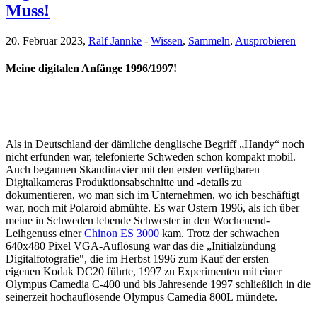
Muss!
20. Februar 2023,
Ralf Jannke
-
Wissen
,
Sammeln
,
Ausprobieren
Meine digitalen Anfänge 1996/1997!
Als in Deutschland der dämliche denglische Begriff „Handy“ noch
nicht erfunden war, telefonierte Schweden schon kompakt mobil.
Auch begannen Skandinavier mit den ersten verfügbaren
Digitalkameras Produktionsabschnitte und -details zu
dokumentieren, wo man sich im Unternehmen, wo ich beschäftigt
war, noch mit Polaroid abmühte. Es war Ostern 1996, als ich über
meine in Schweden lebende Schwester in den Wochenend-
Leihgenuss einer
Chinon ES 3000
kam. Trotz der schwachen
640x480 Pixel VGA-Auflösung war das die „Initialzündung
Digitalfotografie", die im Herbst 1996 zum Kauf der ersten
eigenen Kodak DC20 führte, 1997 zu Experimenten mit einer
Olympus Camedia C-400 und bis Jahresende 1997 schließlich in die
seinerzeit hochauflösende Olympus Camedia 800L mündete.