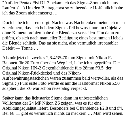
"Auf der Pentax *ist DL 2 bekam ich das Sigma-Zoom nicht ans
Laufen. (…) Um den Beitrag etwa so zu beenden: Hoffentlich habe
ich das Zoom nicht entsorgt …"
Doch habe ich — entsorgt. Nach etwas Nachdenken meine ich mich
zu erinnern, dass ich bei dem Sigma-Teil bewusst nur am Objektiv
ohne Kamera probiert habe die Blende zu verstellen. Um dann zu
prüfen, ob sich nach manueller Betätigung eines bestimmten Hebels
die Blende schließt. Das tat sie nicht, also vermutlich irreparabler
Defekt — Tonne …
Als mir jetzt ein zweites 2,8-4/35-70 mm Sigma mit Nikon F-
Bajonett für 20 Euro über den Weg lief, habe ich zugegriffen. Die
Original Nikon HN-2 Gegenlichtblende fürs 28mm f/3,5, der
Original Nikon-Rückdeckel und das Nikon-
Aufbewahrungstäschchen waren zusammen bald wertvoller, als das
Sigma ;-) Fürs erste Foto wurde es auf die Halbformat Nikon Z50
adaptiert, die Z6 war schon reisefähig verpackt.
Später kann das lichtstarke Sigma dann im unbestechlichen
Vollformat der 24 MP Nikon Z6 zeigen, was es für eine
Abbildungsqualität liefert. Besonders bei Offenblende f/2,8 und f/4.
Bei f/8-11 gibt es vermutlich nichts zu meckern … Man wird sehen.