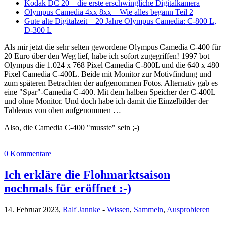
Kodak DC 20 – die erste erschwingliche Digitalkamera
Olympus Camedia 4xx 8xx – Wie alles begann Teil 2
Gute alte Digitalzeit – 20 Jahre Olympus Camedia: C-800 L,
D-300 L
Als mir jetzt die sehr selten gewordene Olympus Camedia C-400 für
20 Euro über den Weg lief, habe ich sofort zugegriffen! 1997 bot
Olympus die 1.024 x 768 Pixel Camedia C-800L und die 640 x 480
Pixel Camedia C-400L. Beide mit Monitor zur Motivfindung und
zum späteren Betrachten der aufgenommen Fotos. Alternativ gab es
eine "Spar"-Camedia C-400. Mit dem halben Speicher der C-400L
und ohne Monitor. Und doch habe ich damit die Einzelbilder der
Tableaus von oben aufgenommen …
Also, die Camedia C-400 "musste" sein ;-)
0 Kommentare
Ich erkläre die Flohmarktsaison
nochmals für eröffnet :-)
14. Februar 2023,
Ralf Jannke
-
Wissen
,
Sammeln
,
Ausprobieren