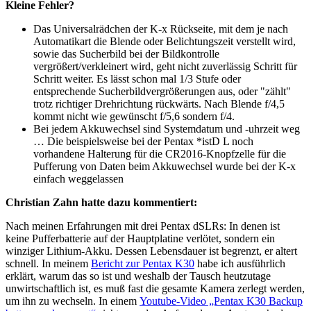
Kleine Fehler?
Das Universalrädchen der K-x Rückseite, mit dem je nach
Automatikart die Blende oder Belichtungszeit verstellt wird,
sowie das Sucherbild bei der Bildkontrolle
vergrößert/verkleinert wird, geht nicht zuverlässig Schritt für
Schritt weiter. Es lässt schon mal 1/3 Stufe oder
entsprechende Sucherbildvergrößerungen aus, oder "zählt"
trotz richtiger Drehrichtung rückwärts. Nach Blende f/4,5
kommt nicht wie gewünscht f/5,6 sondern f/4.
Bei jedem Akkuwechsel sind Systemdatum und -uhrzeit weg
… Die beispielsweise bei der Pentax *istD L noch
vorhandene Halterung für die CR2016-Knopfzelle für die
Pufferung von Daten beim Akkuwechsel wurde bei der K-x
einfach weggelassen
Christian Zahn hatte dazu kommentiert:
Nach meinen Erfahrungen mit drei Pentax dSLRs: In denen ist
keine Pufferbatterie auf der Hauptplatine verlötet, sondern ein
winziger Lithium-Akku. Dessen Lebensdauer ist begrenzt, er altert
schnell. In meinem
Bericht zur Pentax K30
habe ich ausführlich
erklärt, warum das so ist und weshalb der Tausch heutzutage
unwirtschaftlich ist, es muß fast die gesamte Kamera zerlegt werden,
um ihn zu wechseln. In einem
Youtube-Video „Pentax K30 Backup