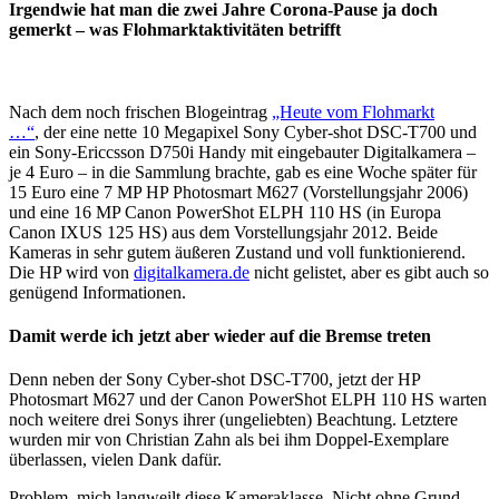
Irgendwie hat man die zwei Jahre Corona-Pause ja doch
gemerkt – was Flohmarktaktivitäten betrifft
Nach dem noch frischen Blogeintrag
„Heute vom Flohmarkt
…“
, der eine nette 10 Megapixel Sony Cyber-shot DSC-T700 und
ein Sony-Ericcsson D750i Handy mit eingebauter Digitalkamera –
je 4 Euro – in die Sammlung brachte, gab es eine Woche später für
15 Euro eine 7 MP HP Photosmart M627 (Vorstellungsjahr 2006)
und eine 16 MP Canon PowerShot ELPH 110 HS (in Europa
Canon IXUS 125 HS) aus dem Vorstellungsjahr 2012. Beide
Kameras in sehr gutem äußeren Zustand und voll funktionierend.
Die HP wird von
digitalkamera.de
nicht gelistet, aber es gibt auch so
genügend Informationen.
Damit werde ich jetzt aber wieder auf die Bremse treten
Denn neben der Sony Cyber-shot DSC-T700, jetzt der HP
Photosmart M627 und der Canon PowerShot ELPH 110 HS warten
noch weitere drei Sonys ihrer (ungeliebten) Beachtung. Letztere
wurden mir von Christian Zahn als bei ihm Doppel-Exemplare
überlassen, vielen Dank dafür.
Problem, mich langweilt diese Kameraklasse. Nicht ohne Grund