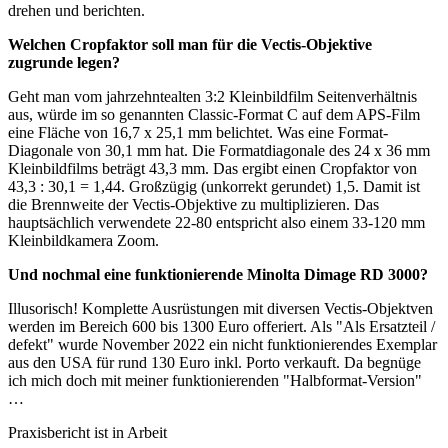
drehen und berichten.
Welchen Cropfaktor soll man für die Vectis-Objektive
zugrunde legen?
Geht man vom jahrzehntealten 3:2 Kleinbildfilm Seitenverhältnis
aus, würde im so genannten Classic-Format C auf dem APS-Film
eine Fläche von 16,7 x 25,1 mm belichtet. Was eine Format-
Diagonale von 30,1 mm hat. Die Formatdiagonale des 24 x 36 mm
Kleinbildfilms beträgt 43,3 mm. Das ergibt einen Cropfaktor von
43,3 : 30,1 = 1,44. Großzügig (unkorrekt gerundet) 1,5. Damit ist
die Brennweite der Vectis-Objektive zu multiplizieren. Das
hauptsächlich verwendete 22-80 entspricht also einem 33-120 mm
Kleinbildkamera Zoom.
Und nochmal eine funktionierende Minolta Dimage RD 3000?
Illusorisch! Komplette Ausrüstungen mit diversen Vectis-Objektven
werden im Bereich 600 bis 1300 Euro offeriert. Als "Als Ersatzteil /
defekt" wurde November 2022 ein nicht funktionierendes Exemplar
aus den USA für rund 130 Euro inkl. Porto verkauft. Da begnüge
ich mich doch mit meiner funktionierenden "Halbformat-Version"
…
Praxisbericht ist in Arbeit