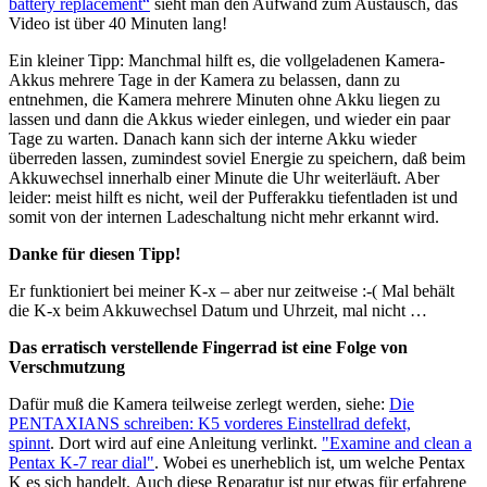
battery replacement“
sieht man den Aufwand zum Austausch, das
Video ist über 40 Minuten lang!
Ein kleiner Tipp: Manchmal hilft es, die vollgeladenen Kamera-
Akkus mehrere Tage in der Kamera zu belassen, dann zu
entnehmen, die Kamera mehrere Minuten ohne Akku liegen zu
lassen und dann die Akkus wieder einlegen, und wieder ein paar
Tage zu warten. Danach kann sich der interne Akku wieder
überreden lassen, zumindest soviel Energie zu speichern, daß beim
Akkuwechsel innerhalb einer Minute die Uhr weiterläuft. Aber
leider: meist hilft es nicht, weil der Pufferakku tiefentladen ist und
somit von der internen Ladeschaltung nicht mehr erkannt wird.
Danke für diesen Tipp!
Er funktioniert bei meiner K-x – aber nur zeitweise :-( Mal behält
die K-x beim Akkuwechsel Datum und Uhrzeit, mal nicht …
Das erratisch verstellende Fingerrad ist eine Folge von
Verschmutzung
Dafür muß die Kamera teilweise zerlegt werden, siehe:
Die
PENTAXIANS schreiben: K5 vorderes Einstellrad defekt,
spinnt
. Dort wird auf eine Anleitung verlinkt.
"Examine and clean a
Pentax K-7 rear dial"
. Wobei es unerheblich ist, um welche Pentax
K es sich handelt. Auch diese Reparatur ist nur etwas für erfahrene