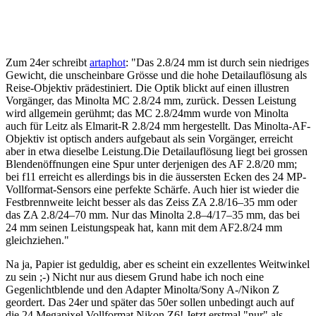
Zum 24er schreibt
artaphot
: "Das 2.8/24 mm ist durch sein niedriges
Gewicht, die unscheinbare Grösse und die hohe Detailauflösung als
Reise-Objektiv prädestiniert. Die Optik blickt auf einen illustren
Vorgänger, das Minolta MC 2.8/24 mm, zurück. Dessen Leistung
wird allgemein gerühmt; das MC 2.8/24mm wurde von Minolta
auch für Leitz als Elmarit-R 2.8/24 mm hergestellt. Das Minolta-AF-
Objektiv ist optisch anders aufgebaut als sein Vorgänger, erreicht
aber in etwa dieselbe Leistung.Die Detailauflösung liegt bei grossen
Blendenöffnungen eine Spur unter derjenigen des AF 2.8/20 mm;
bei f11 erreicht es allerdings bis in die äussersten Ecken des 24 MP-
Vollformat-Sensors eine perfekte Schärfe. Auch hier ist wieder die
Festbrennweite leicht besser als das Zeiss ZA 2.8/16–35 mm oder
das ZA 2.8/24–70 mm. Nur das Minolta 2.8–4/17–35 mm, das bei
24 mm seinen Leistungspeak hat, kann mit dem AF2.8/24 mm
gleichziehen."
Na ja, Papier ist geduldig, aber es scheint ein exzellentes Weitwinkel
zu sein ;-) Nicht nur aus diesem Grund habe ich noch eine
Gegenlichtblende und den Adapter Minolta/Sony A-/Nikon Z
geordert. Das 24er und später das 50er sollen unbedingt auch auf
die 24 Megapixel Vollformat Nikon Z6! Jetzt erstmal "nur" als