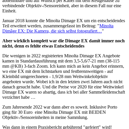
abnehmbare und auf Wunsch per Kabel mit dem Restgehäuse zu
verbindende Objektiv-/Sensoreinheit, aber in diesem Fall nur eine
Einheit.
Januar 2018 konnte die Minolta Dimage EX um ein entscheidendes
Teil erweitert werden, zusammengefasst im Beitrag: "
Minolta
Dimâge EX: Die Kamera, die sich selbst fotografiert…
"
Aber wirklich komplett war die Dimage EX damit immer noch
nicht, denn es fehlte etwas Entscheidendes
Die wenigen in 2022 registrierten Minolta Dimage EX Angebote
kamen in Standardausführung mit dem 3,5-5,6/7-21 mm (38-115
mm @KB) 3-fach Zoom. Ich kann mich an kein Angebot erinnern,
wo eine EX mit dem lichtstarken und festbrennweitigen - auf
Kleinbild umgerechneten - 1,9/28 mm Weitwinkelobjektiv
angeboten wurde. Wobei ich in den letzten zwei Jahren auch nicht
danach gesucht habe. Und die Preise vor 2020 für eine Weitwinkel
Dimage EX waren so abartig, dass ich bei aller Sammelleidenschaft
verzichtet habe …
Zum Jahresende 2022 war dann aber es soweit. Inklusive Porto
ging für 30 Euro eine Minolta Dimage EX mit BEIDEN
Objektiv-/Sensoreinheiten in meine Sammlung.
Was dann in einem Praxisbericht gebührend "gefeiert" wird!