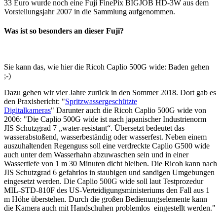
33 Euro wurde noch eine Fuji FinePix BIGJOB HD-3W aus dem
Vorstellungsjahr 2007 in die Sammlung aufgenommen.
Was ist so besonders an dieser Fuji?
Sie kann das, wie hier die Ricoh Caplio 500G wide: Baden gehen
;-)
Dazu gehen wir vier Jahre zurück in den Sommer 2018. Dort gab es
den Praxisbericht: "
Spritzwassergeschützte
Digitalkameras
" Darunter auch die Ricoh Caplio 500G wide von
2006: "Die Caplio 500G wide ist nach japanischer Industrienorm
JIS Schutzgrad 7 „water-resistant“. Übersetzt bedeutet das
wasserabstoßend, wasserbeständig oder wasserfest. Neben einem
auszuhaltenden Regenguss soll eine verdreckte Caplio G500 wide
auch unter dem Wasserhahn abzuwaschen sein und in einer
Wassertiefe von 1 m 30 Minuten dicht bleiben. Die Ricoh kann nach
JIS Schutzgrad 6 gefahrlos in staubigen und sandigen Umgebungen
eingesetzt werden. Die Caplio 500G wide soll laut Testprozedur
MIL-STD-810F des US-Verteidigungsministeriums den Fall aus 1
m Höhe überstehen. Durch die großen Bedienungselemente kann
die Kamera auch mit Handschuhen problemlos eingestellt werden."