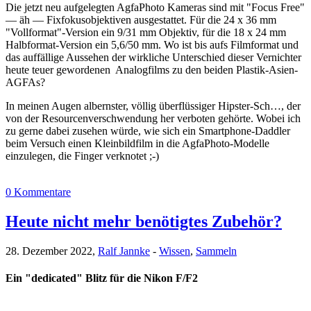
Die jetzt neu aufgelegten AgfaPhoto Kameras sind mit "Focus Free"
— äh — Fixfokusobjektiven ausgestattet. Für die 24 x 36 mm
"Vollformat"-Version ein 9/31 mm Objektiv, für die 18 x 24 mm
Halbformat-Version ein 5,6/50 mm. Wo ist bis aufs Filmformat und
das auffällige Aussehen der wirkliche Unterschied dieser Vernichter
heute teuer gewordenen Analogfilms zu den beiden Plastik-Asien-
AGFAs?
In meinen Augen albernster, völlig überflüssiger Hipster-Sch…, der
von der Resourcenverschwendung her verboten gehörte. Wobei ich
zu gerne dabei zusehen würde, wie sich ein Smartphone-Daddler
beim Versuch einen Kleinbildfilm in die AgfaPhoto-Modelle
einzulegen, die Finger verknotet ;-)
0 Kommentare
Heute nicht mehr benötigtes Zubehör?
28. Dezember 2022,
Ralf Jannke
-
Wissen
,
Sammeln
Ein "dedicated" Blitz für die Nikon F/F2