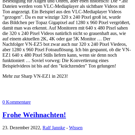
Beleidigung für Augen und Ohren, aber eben historisch! Die *.asf
Dateien werden vom VLC-Mediaplayer als sichtbare Videos mit
Ton angezeigt. Ein Beispiel aus den VLC-Mediaplayer Videos
"gezogen". Da es nur winzige 320 x 240 Pixel groß ist, wurde
das Bildchen per Topaz Gigapixel auf 1280 x 960 Pixel vergrößert,
damit man was erkennt. Auf Monitoren mit 640 x 480 Pixel sahen
die 320 x 240 Pixel Videos natürlich nicht so grauenhaft aus, wie
auf einem aktuellen 2K, 4K oder gar 5K Monitor … Der
Nachfolger VN-EZ5 bot zwar auch nur 320 x 240 Pixel Viedeos,
aber 1280 x 960 Pixel Fotoauflösung. Ich bin gespannt, ob die VN-
EZ1 640 x 480 Pixel Stills liefern kann, wenn sie denn noch
funktioniert … Soviel vorweg: Die Konvertierung eines
Beispielvideos ist bis auf den "krächzenden" Ton gelungen!
Mehr zur Sharp VN-EZ1 in 2023!
0 Kommentare
Frohe Weihnachten!
23. Dezember 2022,
Ralf Jannke
-
Wissen