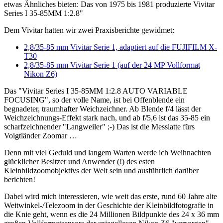
etwas Ähnliches bieten: Das von 1975 bis 1981 produzierte Vivitar
Series I 35-85MM 1:2.8"
Dem Vivitar hatten wir zwei Praxisberichte gewidmet:
2,8/35-85 mm Vivitar Serie 1, adaptiert auf die FUJIFILM X-
T30
2,8/35-85 mm Vivitar Serie 1 (auf der 24 MP Vollformat
Nikon Z6)
Das "Vivitar Series I 35-85MM 1:2.8 AUTO VARIABLE
FOCUSING", so der volle Name, ist bei Offenblende ein
begnadeter, traumhafter Weichzeichner. Ab Blende f/4 lässt der
Weichzeichnungs-Effekt stark nach, und ab f/5,6 ist das 35-85 ein
scharfzeichnender "Langweiler" ;-) Das ist die Messlatte fürs
Voigtländer Zoomar …
Denn mit viel Geduld und langem Warten werde ich Weihnachten
glücklicher Besitzer und Anwender (!) des esten
Kleinbildzoomobjektivs der Welt sein und ausführlich darüber
berichten!
Dabei wird mich interessieren, wie weit das erste, rund 60 Jahre alte
Weitwinkel-/Telezoom in der Geschichte der Kleinbildfotografie in
die Knie geht, wenn es die 24 Millionen Bildpunkte des 24 x 36 mm