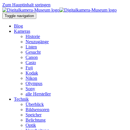
Zum Hauptinhalt springen
Toggle navigation
Blog
Kameras
Historie
Neuzugänge
Listen
Gesucht
Canon
Casio
Fuji
Kodak
Nikon
Olympus
Sony
alle Hersteller
Technik
Überblick
Bildsensoren
Speicher
Belichtung
Optik