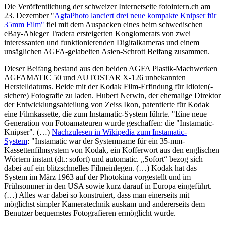
Die Veröffentlichung der schweizer Internetseite fotointern.ch am
23. Dezember "
AgfaPhoto lanciert drei neue kompakte Knipser für
35mm Film"
fiel mit dem Auspacken eines beim schwedischen
eBay-Ableger Tradera ersteigerten Konglomerats von zwei
interessanten und funktionierenden Digitalkameras und einem
unsäglichen AGFA-gelabelten Asien-Schrott Beifang zusammen.
Dieser Beifang bestand aus den beiden AGFA Plastik-Machwerken
AGFAMATIC 50 und AUTOSTAR X-126 unbekannten
Herstelldatums. Beide mit der Kodak Film-Erfindung für Idioten(-
sichere) Fotografie zu laden. Hubert Nerwin, der ehemalige Direktor
der Entwicklungsabteilung von Zeiss Ikon, patentierte für Kodak
eine Filmkassette, die zum Instamatic-System führte. "Eine neue
Generation von Fotoamateuren wurde geschaffen: die "Instamatic-
Knipser". (…)
Nachzulesen in Wikipedia zum Instamatic-
System
: "Instamatic war der Systemname für ein 35-mm-
Kassettenfilmsystem von Kodak, ein Kofferwort aus den englischen
Wörtern instant (dt.: sofort) und automatic. „Sofort“ bezog sich
dabei auf ein blitzschnelles Filmeinlegen. (…) Kodak hat das
System im März 1963 auf der Photokina vorgestellt und im
Frühsommer in den USA sowie kurz darauf in Europa eingeführt.
(…) Alles war dabei so konstruiert, dass man einerseits mit
möglichst simpler Kameratechnik auskam und andererseits dem
Benutzer bequemstes Fotografieren ermöglicht wurde.