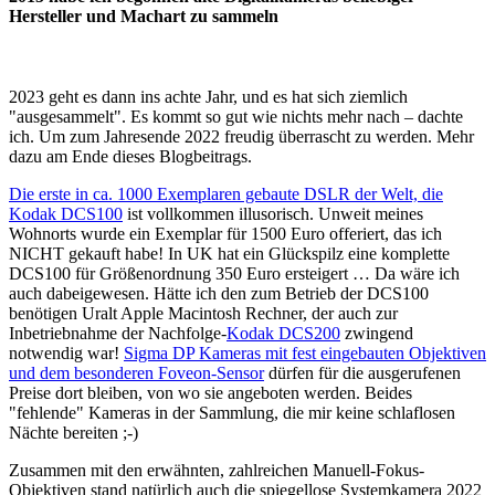
Hersteller und Machart zu sammeln
2023 geht es dann ins achte Jahr, und es hat sich ziemlich
"ausgesammelt". Es kommt so gut wie nichts mehr nach – dachte
ich. Um zum Jahresende 2022 freudig überrascht zu werden. Mehr
dazu am Ende dieses Blogbeitrags.
Die erste in ca. 1000 Exemplaren gebaute DSLR der Welt, die
Kodak DCS100
ist vollkommen illusorisch. Unweit meines
Wohnorts wurde ein Exemplar für 1500 Euro offeriert, das ich
NICHT gekauft habe! In UK hat ein Glückspilz eine komplette
DCS100 für Größenordnung 350 Euro ersteigert … Da wäre ich
auch dabeigewesen. Hätte ich den zum Betrieb der DCS100
benötigen Uralt Apple Macintosh Rechner, der auch zur
Inbetriebnahme der Nachfolge-
Kodak DCS200
zwingend
notwendig war!
Sigma DP Kameras mit fest eingebauten Objektiven
und dem besonderen Foveon-Sensor
dürfen für die ausgerufenen
Preise dort bleiben, von wo sie angeboten werden. Beides
"fehlende" Kameras in der Sammlung, die mir keine schlaflosen
Nächte bereiten ;-)
Zusammen mit den erwähnten, zahlreichen Manuell-Fokus-
Objektiven stand natürlich auch die spiegellose Systemkamera 2022