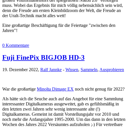
großen Vollformatsensors der spiegellosen Nikon Z6 "versorgen"
muss. Wobei das Ergebnis für mich völlig nebensächlich sein wird,
denn die Freude am ersten Kleinbildzoom der Welt, die Freude an
der Uralt-Technik macht alles wett!
Eine großartige Beschäftigung für die Feiertage "zwischen den
Jahren"!
0 Kommentare
Fuji FinePix BIGJOB HD-3
19. Dezember 2022,
Ralf Jannke
-
Wissen
,
Sammeln
,
Ausprobieren
War die großartige
Minolta Dimage EX
noch nicht genug für 2022?
Als hätte sich die Seuche auch auf das Angebot für eine Sammlung
interessanter Digitalkameras ausgeweitet, gab es gefühlsmäßig in
den letzten zwei Jahren sehr wenig interessante alte (!)
Digitalkameras. Gemeint ist damit Vorstellungsjahr vor 2010 und
noch mehr die Anfangsjahre 1995-2000. Um das dann in den letzten
Wochen des Jahres 2022 Versäumtes aufzuholen ;-) Für vertretbare