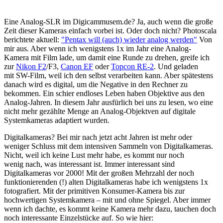
Eine Analog-SLR im Digicammusem.de? Ja, auch wenn die große
Zeit dieser Kameras einfach vorbei ist. Oder doch nicht? Photoscala
berichtete aktuell:
"Pentax will (auch) wieder analog werden"
Von
mir aus. Aber wenn ich wenigstens 1x im Jahr eine Analog-
Kamera mit Film lade, um damit eine Runde zu drehen, greife ich
zur
Nikon F2
/F3,
Canon EF
oder
Topcon RE-2
. Und geladen
mit SW-Film, weil ich den selbst verarbeiten kann. Aber spätestens
danach wird es digital, um die Negative in den Rechner zu
bekommen. Ein schier endloses Leben haben Objektive aus den
Analog-Jahren. In diesem Jahr ausfürlich bei uns zu lesen, wo eine
nicht mehr gezählte Menge an Analog-Objektven auf digitale
Systemkameras adaptiert wurden.
Digitalkameras? Bei mir nach jetzt acht Jahren ist mehr oder
weniger Schluss mit dem intensiven Sammeln von Digitalkameras.
Nicht, weil ich keine Lust mehr habe, es kommt nur noch
wenig nach, was interessant ist. Immer interessant sind
Digitalkameras vor 2000! Mit der großen Mehrzahl der noch
funktionierenden (!) alten Digitalkameras habe ich wenigstens 1x
fotografiert. Mit der primitiven Konsumer-Kamera bis zur
hochwertigen Systemkamera – mit und ohne Spiegel. Aber immer
wenn ich dachte, es kommt keine Kamera mehr dazu, tauchen doch
noch interessante Einzelstücke auf. So wie hier: