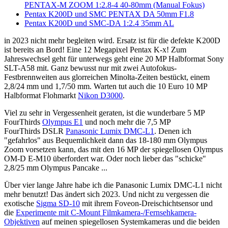
PENTAX-M ZOOM 1:2.8-4 40-80mm (Manual Fokus)
Pentax K200D und SMC PENTAX DA 50mm F1.8
Pentax K200D und SMC-DA 1:2.4 35mm AL
in 2023 nicht mehr begleiten wird. Ersatz ist für die defekte K200D
ist bereits an Bord! Eine 12 Megapixel Pentax K-x! Zum
Jahreswechsel geht für unterwegs geht eine 20 MP Halbformat Sony
SLT-A58 mit. Ganz bewusst nur mit zwei Autofokus-
Festbrennweiten aus glorreichen Minolta-Zeiten bestückt, einem
2,8/24 mm und 1,7/50 mm. Warten tut auch die 10 Euro 10 MP
Halbformat Flohmarkt
Nikon D3000
.
Viel zu sehr in Vergessenheit geraten, ist die wunderbare 5 MP
FourThirds
Olympus E1
und noch mehr die 7,5 MP
FourThirds DSLR
Panasonic Lumix DMC-L1
. Denen ich
"gefahrlos" aus Bequemlichkeit dann das 18-180 mm Olympus
Zoom vorsetzen kann, das mit den 16 MP der spiegellosen Olympus
OM-D E-M10 überfordert war. Oder noch lieber das "schicke"
2,8/25 mm Olympus Pancake ...
Über vier lange Jahre habe ich die Panasonic Lumix DMC-L1 nicht
mehr benutzt! Das ändert sich 2023. Und nicht zu vergessen die
exotische
Sigma SD-10
mit ihrem Foveon-Dreischichtsensor und
die
Experimente mit C-Mount Filmkamera-/Fernsehkamera-
Objektiven
auf meinen spiegellosen Systemkameras und die beiden