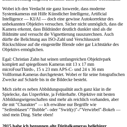
Wobei ich den Verdacht nie ganz loswerde, dass moderne
Systemkameras mit Hilfe Künstlicher Intelligenz, Artificial
Intelligence — KI/AI — doch eine gewisse Autokorrektur des
unbekannten Objektivs versuchen. Sicher nicht unmöglich, dass die
Kamera erkennt, dass Bildränder deutlich dunkler sind als die
Bildmitte und versucht die Vignettierung rauszurechnen. Auch
dürfte die Belichtung aus ISO-Zahl und Verschlusszeit
Rückschlüsse auf die eingestellte Blende oder gar Lichtstärke des
Objektivs ermöglichen.
Egal: Christian Zahn hat seinen umfangreichen Objektivpark
komplett auf spiegellosen Kameras mit 13 x 17 mm
microFourThirds-, 15 x 23 mm APS-C- und 24 x 36 mm
Vollformat-Kameras durchgetestet. Wobei er für seine fotografischen
Zwecke auf Schärfe bis in die Bildecke besteht.
Mich zieht es neben Abbildungsqualität auch ganz klar in die
Spielecke, das Unperfekte, ja Fehlerhafte. Objektive mit besten
Abbildungseigenschaften sind mehr als reichlich vorhanden, aber
die mit "Charakter" — ich erwähne nur Begriffe wie
"Seifenblasen"/"Bubble"- oder "Swirl(y)"-/"Verwirbel"-Bokeh —
sind mein Ding. Siehe oben!
2015 habe ich begonnen alte Digitalkameras beliebiger