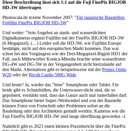
Diese Beschreibung lässt sich 1:1 auf die Fuji FinePix BIGJOB
HD-3W übertragen
Photoscala.de textete November 2007: "
Für japanische Baustellen:
Fujifilm FinePix BIGJOB HD-3W
"
Und weiter: "Sein Angebot an staub- und wasserdichten
Digitalkameras ergänzt Fujifilm mit der FinePix BIGJOB HD-3W
(6 Megapixel). (…) Leider soll die HD-3W, wie Fujifilm Europe
bestätigte, nicht auf den europäischen Markt kommen. Das war
schon bei den Vorgängern wie der Drei-Megapixel-Bigjob HD1 der
Fall, auch Mitbewerber Konica-Minolta brachte seine wasserfesten
DG-4W und DG-5W in der Vergangenheit nicht hierzulande auf
den Markt. Alternativen gibt es beispielsweise mit der
Pentax Optio
W20
oder der
Ricoh Caplio 500G Wide
.
Und heute? Ja, wieder das "böse" Smartphone oder Tablet. Für
beide gibt es Schutzhüllen, die Unterwasser-dicht sind, die so
gepolstert, verstärkt sind, dass das Ganze auch mal runterfallen darf.
Das Smartphone bietet Super-/Weitwinkel und von der Baustelle
können Fotos von Fortschritt oder Problemen sofort an die
Bauleitung oder den Architekten gemailt werden. Kameras wie die
Fuji FinePix BIGJOB HD-3W sind lange überflüssig geworden :-(
Natürlich gibt es 2023 einen kleinen Praxisbericht über die FinePix