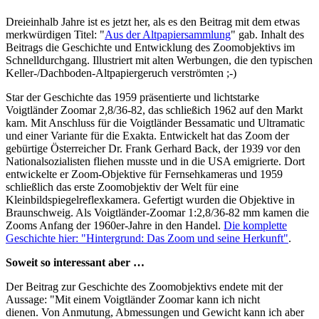
Dreieinhalb Jahre ist es jetzt her, als es den Beitrag mit dem etwas
merkwürdigen Titel: "
Aus der Altpapiersammlung
" gab. Inhalt des
Beitrags die Geschichte und Entwicklung des Zoomobjektivs im
Schnelldurchgang. Illustriert mit alten Werbungen, die den typischen
Keller-/Dachboden-Altpapiergeruch verströmten ;-)
Star der Geschichte das 1959 präsentierte und lichtstarke
Voigtländer Zoomar 2,8/36-82, das schließich 1962 auf den Markt
kam. Mit Anschluss für die Voigtländer Bessamatic und Ultramatic
und einer Variante für die Exakta. Entwickelt hat das Zoom der
gebürtige Österreicher Dr. Frank Gerhard Back, der 1939 vor den
Nationalsozialisten fliehen musste und in die USA emigrierte. Dort
entwickelte er Zoom-Objektive für Fernsehkameras und 1959
schließlich das erste Zoomobjektiv der Welt für eine
Kleinbildspiegelreflexkamera. Gefertigt wurden die Objektive in
Braunschweig. Als Voigtländer-Zoomar 1:2,8/36-82 mm kamen die
Zooms Anfang der 1960er-Jahre in den Handel.
Die komplette
Geschichte hier: "Hintergrund: Das Zoom und seine Herkunft"
.
Soweit so interessant aber …
Der Beitrag zur Geschichte des Zoomobjektivs endete mit der
Aussage: "Mit einem Voigtländer Zoomar kann ich nicht
dienen. Von Anmutung, Abmessungen und Gewicht kann ich aber