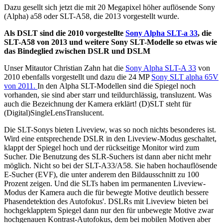
Dazu gesellt sich jetzt die mit 20 Megapixel höher auflösende Sony
(Alpha) a58 oder SLT-A58, die 2013 vorgestellt wurde.
Als DSLT sind die 2010 vorgestellte
Sony Alpha SLT-a 33
, die
SLT-A58 von 2013 und weitere Sony SLT-Modelle so etwas wie
das Bindeglied zwischen DSLR und DSLM
Unser Mitautor Christian Zahn hat die
Sony Alpha SLT-A 33
von
2010 ebenfalls vorgestellt und dazu die 24 MP
Sony SLT alpha 65V
von 2011.
In den Alpha SLT-Modellen sind die Spiegel noch
vorhanden, sie sind aber starr und teildurchlässig, transluzent. Was
auch die Bezeichnung der Kamera erklärt! (D)SLT steht für
(Digital)SingleLensTranslucent.
Die SLT-Sonys bieten Liveview, was so noch nichts besonderes ist.
Wird eine entsprechende DSLR in den Liveview-Modus geschaltet,
klappt der Spiegel hoch und der rückseitige Monitor wird zum
Sucher. Die Benutzung des SLR-Suchers ist dann aber nicht mehr
möglich. Nicht so bei der SLT-A33/A58. Sie haben hochauflösende
E-Sucher (EVF), die unter anderem den Bildausschnitt zu 100
Prozent zeigen. Und die SLTs haben im permanenten Liveview-
Modus der Kamera auch die für bewegte Motive deutlich bessere
Phasendetektion des Autofokus'. DSLRs mit Liveview bieten bei
hochgeklapptem Spiegel dann nur den für unbewegte Motive zwar
hochgenauen Kontrast-Autofokus, dem bei mobilen Motiven aber