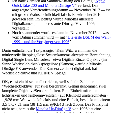
Ich hatte ziemlich am Sammel-Anfang den Beitrag "
Apple
QuickTake 200 und Minolta Dimâge V
" verfasst. Das
angezeigte Veröffentlichungsdatum — November 2017 — ist
mit großer Wahrscheinlichkeit falsch. Es wird eher 2016
gewesen sein. Im Beitrag wurde Minoltas allererste
Digitalkamera, die interessante Dimage V von 1996,
vorgestellt.
Noch spannender wurde es dann im November 2017 — was
vom Datum stimmen wird — mit "
Die erste DSLM der Welt -
1999 – und ihr Vorgänger von 1996
"
Darin enthalten die Textpassage: "Kein Witz, wenn man die
mittlerweile für spiegellose Systemkameras akzeptierte Bezeichnung
Digital Single Lens Mirrorless - etwa Digitale Einzel Objektiv (im
Sinne Wechselobjektiv) spiegellose (Kamera) - auf die Minolta
Dimâge EX anwendet. Die Kamera zeichnet digital auf, hat
Wechselobjektive und KEINEN Spiegel.
OK, es ist ein bisschen übertrieben, weil sich die Zahl der
"Wechselobjektive" auf zwei beschränkt. Genau genommen zwei
komplette Objektiv-/Sensoreinheiten. Eine Einheit mit einem
lichtstarken und festbrennweitigen - auf Kleinbild umgerechneten -
1,9/28 mm Weitwinkelobjektiv und eine Einheit, bestückt mit einem
3,5-5,6/7-21 mm (38-115 mm @KB) 3-fach Zoom. Das Prinzip ist
nicht neu, bereits die
Minolta Ur-Dimâge V
von 1996 hat eine