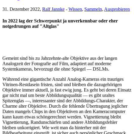
31. Dezember 2022,
Ralf Jannke
-
Wissen
,
Sammeln
,
Ausprobieren
In 2022 lag der Schwerpunkt ja unverkennbar oder eher
notgedrungen auf "Altglas"
Gemeint sind bis zu Jahrzehnte-alte Objektive aus der langen
Analogzeit der Fotografie auf Film, adaptiert auf moderne
Systemkameras, bevorzugt die ohne Spiegel — DSLMs.
Während eine gigantische Anzahl Analog-Kameras ein trauriges
Vitrinen-Restdasein fristen, sind und bleiben die dazugehörigen
Objektive immer aktuell, ja fast ewig jung. Es geht bei deren Einsatz
gar nicht mal um beste Abbildungsqualität — es gibt uraltes
Spitzenglas —, interessanter sind der Abbildungs-Charakter, der
Charme alter Objektive. Durch die fehlende Übertragung jeglicher
Daten mangels Chips in den Objektiven an den Kameracomputer
kann kaum etwas schöngerechnet werden. Vignettierung bleibt
Vignettierung, Randunschärfen und andere Abbildungsfehler
bleiben unkorrigiert. Wie weit man da hinterher mit der
Bildbearbeitung eingreift, ist sicher auch persönlicher Geschmack.