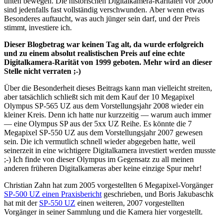
unten bewegen. Die historischen Digitalkamera-Raritäten vor 2000
sind jedenfalls fast vollständig verschwunden. Aber wenn etwas
Besonderes auftaucht, was auch jünger sein darf, und der Preis
stimmt, investiere ich.
Dieser Blogbetrag war keinen Tag alt, da wurde erfolgreich
und zu einem absolut realistischen Preis auf eine echte
Digitalkamera-Rarität von 1999 geboten. Mehr wird an dieser
Stelle nicht verraten ;-)
Über die Besonderheit dieses Beitrags kann man vielleicht streiten,
aber tatsächlich schließt sich mit dem Kauf der 10 Megapixel
Olympus SP-565 UZ aus dem Vorstellungsjahr 2008 wieder ein
kleiner Kreis. Denn ich hatte nur kurzzeitig — warum auch immer
— eine Olympus SP aus der 5xx UZ Reihe. Es könnte die 7
Megapixel SP-550 UZ aus dem Vorstellungsjahr 2007 gewesen
sein. Die ich vermutlich schnell wieder abgegeben hatte, weil
seinerzeit in eine wichtigere Digitalkamera investiert werden musste
;-) Ich finde von dieser Olympus im Gegensatz zu all meinen
anderen früheren Digitalkameras aber keine einzige Spur mehr!
Christian Zahn hat zum 2005 vorgestellten 6 Megapixel-Vorgänger
SP-500 UZ einen Praxisbericht
geschrieben, und Boris Jakubaschk
hat mit der
SP-550 UZ
einen weiteren, 2007 vorgestellten
Vorgänger in seiner Sammlung und die Kamera hier vorgestellt.