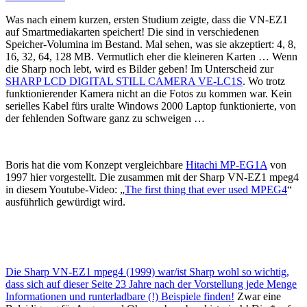
Was nach einem kurzen, ersten Studium zeigte, dass die VN-EZ1
auf Smartmediakarten speichert! Die sind in verschiedenen
Speicher-Volumina im Bestand. Mal sehen, was sie akzeptiert: 4, 8,
16, 32, 64, 128 MB. Vermutlich eher die kleineren Karten … Wenn
die Sharp noch lebt, wird es Bilder geben! Im Unterscheid zur
SHARP LCD DIGITAL STILL CAMERA VE-LC1S
. Wo trotz
funktionierender Kamera nicht an die Fotos zu kommen war. Kein
serielles Kabel fürs uralte Windows 2000 Laptop funktionierte, von
der fehlenden Software ganz zu schweigen …
Boris hat die vom Konzept vergleichbare
Hitachi MP-EG1A
von
1997 hier vorgestellt. Die zusammen mit der Sharp VN-EZ1 mpeg4
in diesem Youtube-Video: „
The first thing that ever used MPEG4
“
ausführlich gewürdigt wird.
Die Sharp VN-EZ1 mpeg4 (1999) war/ist Sharp wohl so wichtig,
dass sich auf dieser Seite 23 Jahre nach der Vorstellung jede Menge
Informationen und runterladbare (!) Beispiele finden!
Zwar eine