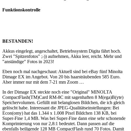
Funktionskontrolle
BESTANDEN!
Akkus eingelegt, angeschaltet, Betriebssystem Digita fährt hoch.
Zwei "Spitzenfotos" ;-)) aufnehmen, Akku leer, reicht. Mehr und
"anständige" Fotos in 2023!
Eben noch mal nachgeschaut: Aktuell sind bei eBay fünf Minolta
Dimage EX im Angebot. Von 20 bis haarsträubenden 585 Euro.
Aber immer nur mit dem 7-21 mm Zoom …
In der Dimage EX steckte noch eine "Original" MINOLTA
CompactFlash(TM)Card RM-8C mit sagenhaften 8 M(ega)B(yte)
Speichervolumen. Gefüllt mit belanglosen Bildchen, die ich gleich
gelöscht habe. Interessant die JPEG-Qualitätseinstellungen: Bei
Econ(omy) hat das 1.344 x 1.008 Pixel Bildchen 138 KB, bei
Super-Fine 1,4 MB. Was bei Super-Fine dann eine sehr schonende
Komprimierung von nur 2,8:1 bedeutet. Dann passen auf die
ebenfalls beiligende 128 MB CompactFlash rund 70 Fotos. Damit