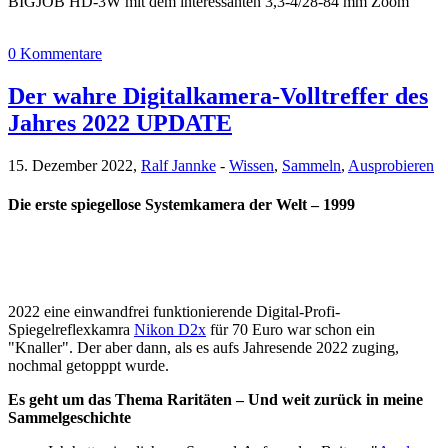
BIGJOB HD-3W mit dem interessanten 3,3-4/28-84 mm Zoom
0 Kommentare
Der wahre Digitalkamera-Volltreffer des
Jahres 2022 UPDATE
15. Dezember 2022,
Ralf Jannke
-
Wissen
,
Sammeln
,
Ausprobieren
Die erste spiegellose Systemkamera der Welt – 1999
2022 eine einwandfrei funktionierende Digital-Profi-
Spiegelreflexkamra
Nikon D2x
für 70 Euro war schon ein
"Knaller". Der aber dann, als es aufs Jahresende 2022 zuging,
nochmal getopppt wurde.
Es geht um das Thema Raritäten – Und weit zurück in meine
Sammelgeschichte