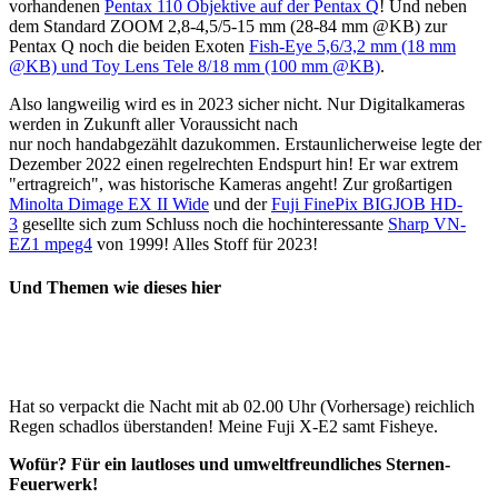
vorhandenen
Pentax 110 Objektive auf der Pentax Q
! Und neben
dem Standard ZOOM 2,8-4,5/5-15 mm (28-84 mm @KB) zur
Pentax Q noch die beiden Exoten
Fish-Eye 5,6/3,2 mm (18 mm
@KB) und Toy Lens Tele 8/18 mm (100 mm @KB)
.
Also langweilig wird es in 2023 sicher nicht. Nur Digitalkameras
werden in Zukunft aller Voraussicht nach
nur noch handabgezählt dazukommen. Erstaunlicherweise legte der
Dezember 2022 einen regelrechten Endspurt hin! Er war extrem
"ertragreich", was historische Kameras angeht! Zur großartigen
Minolta Dimage EX II Wide
und der
Fuji FinePix BIGJOB HD-
3
gesellte sich zum Schluss noch die hochinteressante
Sharp VN-
EZ1 mpeg4
von 1999! Alles Stoff für 2023!
Und Themen wie dieses hier
Hat so verpackt die Nacht mit ab 02.00 Uhr (Vorhersage) reichlich
Regen schadlos überstanden! Meine Fuji X-E2 samt Fisheye.
Wofür? Für ein lautloses und umweltfreundliches Sternen-
Feuerwerk!