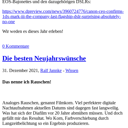
EOS-Bajonettes und den dazugehörigen DSLRs:
https://www.dpreview.com/news/3960724776/canon-ceo-confirms-
1dx-mark-iii-the-company-last-flagship-dslr-surprising-absolutely-
no-one
Wir weden es dieses Jahr erleben!
0 Kommentare
Die besten Neujahrswünsche
31. Dezember 2021,
Ralf Jannke
-
Wissen
Das nenne ich Rauschen!
Analoges Rauschen, genannt Filmkorn. Viel perfektere digitale
Nachtaufnahmen aktuellen Datums sind dagegen fast langweilig.
Was hat sich der Diafilm vor 20 Jahre abmühen müssen. Und doch
gefällt mir das Resultat. Wo Korn, Farbverschiebung durch
Langzeitbelichtung so ein Ergebnis produzieren.