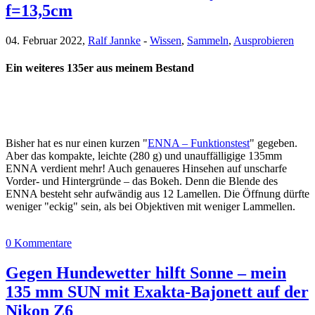
f=13,5cm
04. Februar 2022,
Ralf Jannke
-
Wissen
,
Sammeln
,
Ausprobieren
Ein weiteres 135er aus meinem Bestand
Bisher hat es nur einen kurzen "
ENNA – Funktionstest
" gegeben.
Aber das kompakte, leichte (280 g) und unauffälligige 135mm
ENNA verdient mehr! Auch genaueres Hinsehen auf unscharfe
Vorder- und Hintergründe – das Bokeh. Denn die Blende des
ENNA besteht sehr aufwändig aus 12 Lamellen. Die Öffnung dürfte
weniger "eckig" sein, als bei Objektiven mit weniger Lammellen.
0 Kommentare
Gegen Hundewetter hilft Sonne – mein
135 mm SUN mit Exakta-Bajonett auf der
Nikon Z6