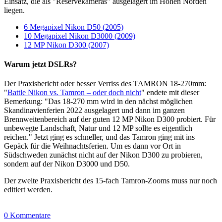
Einsatz, die als "Reservekameras" ausgelagert im Hohen Norden
liegen.
6 Megapixel Nikon D50 (2005)
10 Megapixel Nikon D3000 (2009)
12 MP Nikon D300 (2007)
Warum jetzt DSLRs?
Der Praxisbericht oder besser Verriss des TAMRON 18-270mm:
"
Battle Nikon vs. Tamron – oder doch nicht
" endete mit dieser
Bemerkung: "Das 18-270 mm wird in den nächst möglichen
Skandinavienferien 2022 ausgelagert und dann im ganzen
Brennweitenbereich auf der guten 12 MP Nikon D300 probiert. Für
unbewegte Landschaft, Natur und 12 MP sollte es eigentlich
reichen." Jetzt ging es schneller, und das Tamron ging mit ins
Gepäck für die Weihnachtsferien. Um es dann vor Ort in
Südschweden zunächst nicht auf der Nikon D300 zu probieren,
sondern auf der Nikon D3000 und D50.
Der zweite Praxisbericht des 15-fach Tamron-Zooms muss nur noch
editiert werden.
0 Kommentare