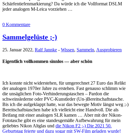
Schärfentiefenmarkierung? Da würde ich die Vollformat DSLM
jeder analogen M-Leica vorziehen …
0 Kommentare
Sammelgelüste ;-)
25. Januar 2022,
Ralf Jannke
-
Wissen
,
Sammeln
,
Ausprobieren
Eigentlich vollkommen sinnlos — aber schön
Ich konnte nicht widerstehen, für umgerechnet 27 Euro das Relikt
der analogen 1970er Jahre zu erstehen. Fast genauso schlimm wie
die unsäglichen Foto-Verhinderungstaschen – Pardon die
schweinslederne oder PVC-Kunstleder (Un-)Bereitschaftstasche.
Bis ich die aufgeklappt hatte, war das bewegte Motiv längst weg ;-)
Bereitschaftstaschen habe ich vielleicht eine Handvoll. Die als
Beifang mit einer analogen SLR kamen … Aber mit der Nikon-
Fototasche gibt es eine standesgemäße Aufbewahrung für mein
geliebtes Nikon Altglas und
die Nikon F2 ;-) Die 2021 50.
Geburtstag feierte und dazu sogar mit SW-Film geladen wurde!