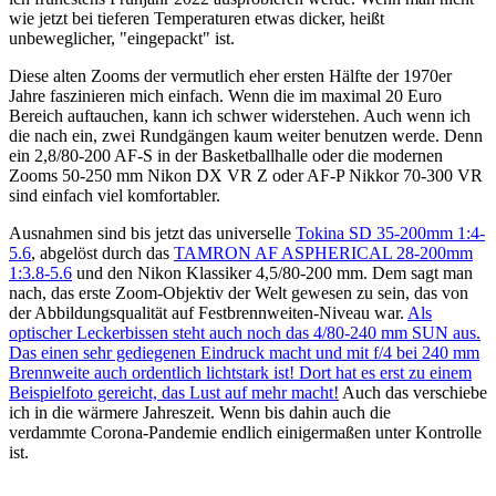
wie jetzt bei tieferen Temperaturen etwas dicker, heißt
unbeweglicher, "eingepackt" ist.
Diese alten Zooms der vermutlich eher ersten Hälfte der 1970er
Jahre faszinieren mich einfach. Wenn die im maximal 20 Euro
Bereich auftauchen, kann ich schwer widerstehen. Auch wenn ich
die nach ein, zwei Rundgängen kaum weiter benutzen werde. Denn
ein 2,8/80-200 AF-S in der Basketballhalle oder die modernen
Zooms 50-250 mm Nikon DX VR Z oder AF-P Nikkor 70-300 VR
sind einfach viel komfortabler.
Ausnahmen sind bis jetzt das universelle
Tokina SD 35-200mm 1:4-
5.6
, abgelöst durch das
TAMRON AF ASPHERICAL 28-200mm
1:3.8-5.6
und den Nikon Klassiker 4,5/80-200 mm. Dem sagt man
nach, das erste Zoom-Objektiv der Welt gewesen zu sein, das von
der Abbildungsqualität auf Festbrennweiten-Niveau war.
Als
optischer Leckerbissen steht auch noch das 4/80-240 mm SUN aus.
Das einen sehr gediegenen Eindruck macht und mit f/4 bei 240 mm
Brennweite auch ordentlich lichtstark ist! Dort hat es erst zu einem
Beispielfoto gereicht, das Lust auf mehr macht!
Auch das verschiebe
ich in die wärmere Jahreszeit. Wenn bis dahin auch die
verdammte Corona-Pandemie endlich einigermaßen unter Kontrolle
ist.