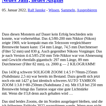
Neues Jahr, neues Altglas
05. Januar 2022,
Ralf Jannke
-
Wissen
,
Sammeln
,
Ausprobieren
Dass diesen Monstern auf Dauer kein Erfolg beschieden sein
konnte, war vorhersehbar. Das 4,5/80-200 mm Nikkor (Nikon)
zeigte 1969, wie kompakt man ein Telezoom vergleichbarer
Brennweite bauen kann: 154 mm Länge, 74,5 mm Durchmesser
(Filter 52 mm) und 830 g. Auch gegenüber Nikons Vorgänger. Das
je nach Version 4-4.5/85-250 mm Tele-Nikkor war von Abmessung
und Gewicht ebenfalls gigantisch: 297 mm Länge, 89 mm
Durchmesser (Filter 82 mm), ca. 2000 g — 2 KILOGRAMM!
Das 1430 g schwere SOLIGOR ZOOM 1:4.5 f=70mm-235mm
(Nahdistanz 2,5 m) war bereits im Bestand. Dazu gesellt sich jetzt
noch ein mit 1427 g fast identisch schweres AUTO TAMRON
ZOOM 1:3.8 f=80-250mm (Nahdistanz 2 m). Mit f/3,8 bei 250 mm
Brennweite bringt das Tamron sogar eine gute Lichtstärke
mit. Wenn die f/3,8 denn auch gehalten wird …
Das sind beides Zooms, die im Norden ausgelagert bleiben, und die
ich frühestens Frühjahr 2022 ausprobieren werde. Wenn man nicht