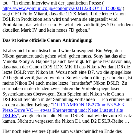
tot." "In einem Interview mit der japanischen Presse (
https://www.yomiuri.co.jp/economy/20211228-OYT1T50000/
)
sagt CEO Fujio Mitarai, dass die 1D X Mark III die letzte Canon
DSLR in Produktion sein wird und wenn sie eingestellt wird
Produktion, das wird es sein. Es wird kein zukünftiges 5D nach dem
aktuellen Mark IV und kein neues 7D geben."
Das ist keine offizielle Canon-Ankündigung!
Ist aber nicht unrealistisch und wäre konsequent. Ein Weg, den
Nikon garantiert auch gehen wird, gehen muss. Sony hat das alte
Minolta-/Sony A-Bajonett ja auch beerdigt. Ich gehe fest davon aus,
dass nach der Canon EOS 1DX MK III das Nikon-Pendant D6 die
letzte DSLR von Nikon ist. Wozu noch eine D7, wo die spiegellose
Z9 beginnt verfügbar zu werden. So wie schon öfter geschrieben, ist
meine Nikon D4 auch meine letzte "ernsthafte" Nikon DSLR. Zu
sehr haben in den letzten zwei Jahren die Vorteile spiegelloser
Systemkameras überwogen. Zum Spielen mit Nikon wie Canon
DSLRs ist reichlich in der Sammlung vorhanden — ich erinnere nur
an den aktuellen Beitrag: "
Di II TAMRON 18-270mmF/3.5-6.3
Piezo Drive VC — etwas Ehrenrettung und: Neue Lust auf alte
DSLRs
", wo gleich drei alte Nikon DSLRs mal wieder zum Einsatz
kamen. Nicht zu vergessen die Nikon D1 und D2 DSLR-Reihe …
Hier noch eine weitere Quelle zum wahrscheinlichen Ende des