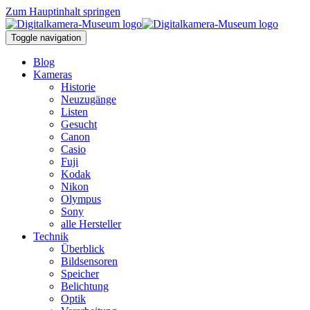
Zum Hauptinhalt springen
Toggle navigation
Blog
Kameras
Historie
Neuzugänge
Listen
Gesucht
Canon
Casio
Fuji
Kodak
Nikon
Olympus
Sony
alle Hersteller
Technik
Überblick
Bildsensoren
Speicher
Belichtung
Optik