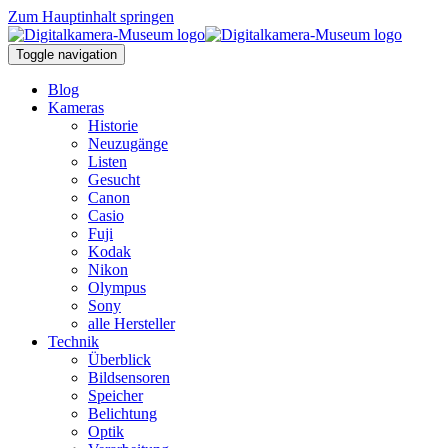
Zum Hauptinhalt springen
Toggle navigation
Blog
Kameras
Historie
Neuzugänge
Listen
Gesucht
Canon
Casio
Fuji
Kodak
Nikon
Olympus
Sony
alle Hersteller
Technik
Überblick
Bildsensoren
Speicher
Belichtung
Optik