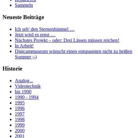
Sammeln
Neueste Beiträge
Ich seh' den Sternenhimmel …
Jetzt wird es ernst …
Nächstes Projekt – oder: Drei Linsen müssen reichen!
In Arbeit!
Digicammuseum wünscht einen entspannten nicht zu heißen
Sommer ;-)
Historie
Analog...
Videotechnik
bis 1990
1990 - 1994
1995
1996
1997
1998
1999
2000
2001