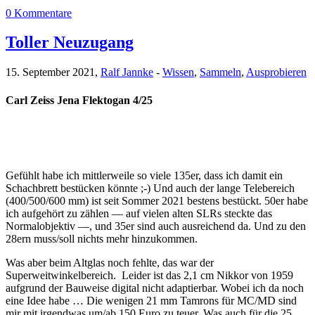
0 Kommentare
Toller Neuzugang
15. September 2021,
Ralf Jannke
-
Wissen
,
Sammeln
,
Ausprobieren
Carl Zeiss Jena Flektogan 4/25
Gefühlt habe ich mittlerweile so viele 135er, dass ich damit ein
Schachbrett bestücken könnte ;-) Und auch der lange Telebereich
(400/500/600 mm) ist seit Sommer 2021 bestens bestückt. 50er habe
ich aufgehört zu zählen — auf vielen alten SLRs steckte das
Normalobjektiv —, und 35er sind auch ausreichend da. Und zu den
28ern muss/soll nichts mehr hinzukommen.
Was aber beim Altglas noch fehlte, das war der
Superweitwinkelbereich. Leider ist das 2,1 cm Nikkor von 1959
aufgrund der Bauweise digital nicht adaptierbar. Wobei ich da noch
eine Idee habe … Die wenigen 21 mm Tamrons für MC/MD sind
mir mit irgendwas um/ab 150 Euro zu teuer. Was auch für die 25