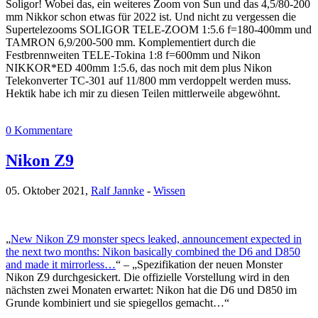
Soligor! Wobei das, ein weiteres Zoom von Sun und das 4,5/80-200
mm Nikkor schon etwas für 2022 ist. Und nicht zu vergessen die
Supertelezooms SOLIGOR TELE-ZOOM 1:5.6 f=180-400mm und
TAMRON 6,9/200-500 mm. Komplementiert durch die
Festbrennweiten TELE-Tokina 1:8 f=600mm und Nikon
NIKKOR*ED 400mm 1:5.6, das noch mit dem plus Nikon
Telekonverter TC-301 auf 11/800 mm verdoppelt werden muss.
Hektik habe ich mir zu diesen Teilen mittlerweile abgewöhnt.
0 Kommentare
Nikon Z9
05. Oktober 2021,
Ralf Jannke
-
Wissen
„
New Nikon Z9 monster specs leaked, announcement expected in
the next two months: Nikon basically combined the D6 and D850
and made it mirrorless…
“ – „Spezifikation der neuen Monster
Nikon Z9 durchgesickert. Die offizielle Vorstellung wird in den
nächsten zwei Monaten erwartet: Nikon hat die D6 und D850 im
Grunde kombiniert und sie spiegellos gemacht…“