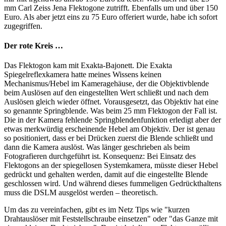
mm Carl Zeiss Jena Flektogone zutrifft. Ebenfalls um und über 150
Euro. Als aber jetzt eins zu 75 Euro offeriert wurde, habe ich sofort
zugegriffen.
Der rote Kreis …
Das Flektogon kam mit Exakta-Bajonett. Die Exakta
Spiegelreflexkamera hatte meines Wissens keinen
Mechanismus/Hebel im Kameragehäuse, der die Objektivblende
beim Auslösen auf den eingestellten Wert schließt und nach dem
Auslösen gleich wieder öffnet. Vorausgesetzt, das Objektiv hat eine
so genannte Springblende. Was beim 25 mm Flektogon der Fall ist.
Die in der Kamera fehlende Springblendenfunktion erledigt aber der
etwas merkwürdig erscheinende Hebel am Objektiv. Der ist genau
so positioniert, dass er bei Drücken zuerst die Blende schließt und
dann die Kamera auslöst. Was länger geschrieben als beim
Fotografieren durchgeführt ist. Konsequenz: Bei Einsatz des
Flektogons an der spiegellosen Systemkamera, müsste dieser Hebel
gedrückt und gehalten werden, damit auf die eingestellte Blende
geschlossen wird. Und während dieses fummeligen Gedrückthaltens
muss die DSLM ausgelöst werden – theoretisch.
Um das zu vereinfachen, gibt es im Netz Tips wie "kurzen
Drahtauslöser mit Feststellschraube einsetzen" oder "das Ganze mit