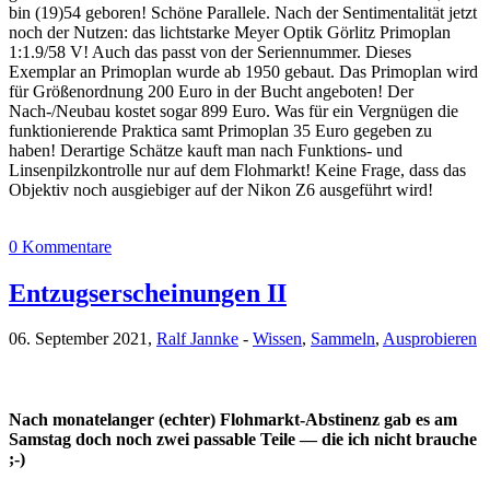
bin (19)54 geboren! Schöne Parallele. Nach der Sentimentalität jetzt
noch der Nutzen: das lichtstarke Meyer Optik Görlitz Primoplan
1:1.9/58 V! Auch das passt von der Seriennummer. Dieses
Exemplar an Primoplan wurde ab 1950 gebaut. Das Primoplan wird
für Größenordnung 200 Euro in der Bucht angeboten! Der
Nach-/Neubau kostet sogar 899 Euro. Was für ein Vergnügen die
funktionierende Praktica samt Primoplan 35 Euro gegeben zu
haben! Derartige Schätze kauft man nach Funktions- und
Linsenpilzkontrolle nur auf dem Flohmarkt! Keine Frage, dass das
Objektiv noch ausgiebiger auf der Nikon Z6 ausgeführt wird!
0 Kommentare
Entzugserscheinungen II
06. September 2021,
Ralf Jannke
-
Wissen
,
Sammeln
,
Ausprobieren
Nach monatelanger (echter) Flohmarkt-Abstinenz gab es am
Samstag doch noch zwei passable Teile — die ich nicht brauche
;-)