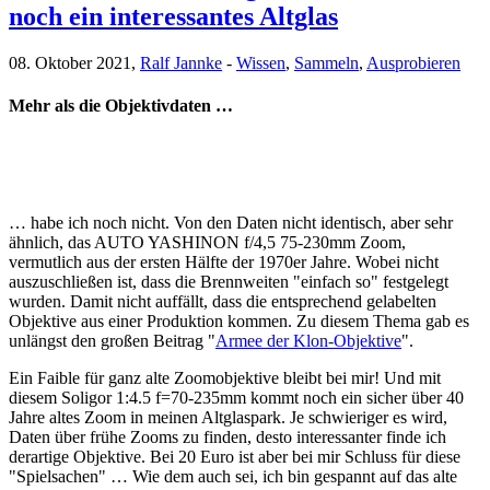
noch ein interessantes Altglas
08. Oktober 2021,
Ralf Jannke
-
Wissen
,
Sammeln
,
Ausprobieren
Mehr als die Objektivdaten …
… habe ich noch nicht. Von den Daten nicht identisch, aber sehr
ähnlich, das AUTO YASHINON f/4,5 75-230mm Zoom,
vermutlich aus der ersten Hälfte der 1970er Jahre. Wobei nicht
auszuschließen ist, dass die Brennweiten "einfach so" festgelegt
wurden. Damit nicht auffällt, dass die entsprechend gelabelten
Objektive aus einer Produktion kommen. Zu diesem Thema gab es
unlängst den großen Beitrag "
Armee der Klon-Objektive
".
Ein Faible für ganz alte Zoomobjektive bleibt bei mir! Und mit
diesem Soligor 1:4.5 f=70-235mm kommt noch ein sicher über 40
Jahre altes Zoom in meinen Altglaspark. Je schwieriger es wird,
Daten über frühe Zooms zu finden, desto interessanter finde ich
derartige Objektive. Bei 20 Euro ist aber bei mir Schluss für diese
"Spielsachen" … Wie dem auch sei, ich bin gespannt auf das alte