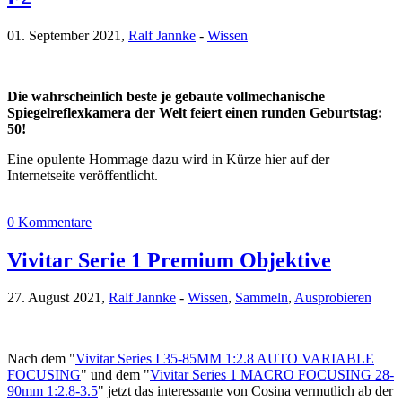
01. September 2021,
Ralf Jannke
-
Wissen
Die wahrscheinlich beste je gebaute vollmechanische
Spiegelreflexkamera der Welt feiert einen runden Geburtstag:
50!
Eine opulente Hommage dazu wird in Kürze hier auf der
Internetseite veröffentlicht.
0 Kommentare
Vivitar Serie 1 Premium Objektive
27. August 2021,
Ralf Jannke
-
Wissen
,
Sammeln
,
Ausprobieren
Nach dem "
Vivitar Series I 35-85MM 1:2.8 AUTO VARIABLE
FOCUSING
" und dem "
Vivitar Series 1 MACRO FOCUSING 28-
90mm 1:2.8-3.5
" jetzt das interessante von Cosina vermutlich ab der