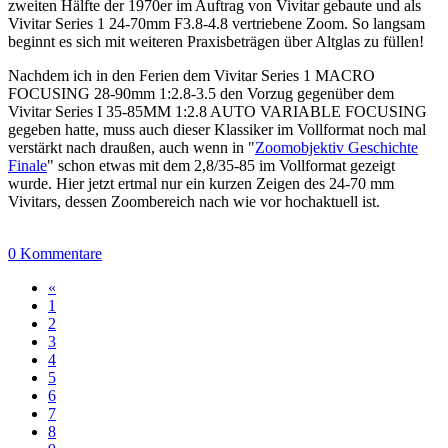
zweiten Hälfte der 1970er im Auftrag von Vivitar gebaute und als
Vivitar Series 1 24-70mm F3.8-4.8 vertriebene Zoom. So langsam
beginnt es sich mit weiteren Praxisbeträgen über Altglas zu füllen!
Nachdem ich in den Ferien dem Vivitar Series 1 MACRO
FOCUSING 28-90mm 1:2.8-3.5 den Vorzug gegenüber dem
Vivitar Series I 35-85MM 1:2.8 AUTO VARIABLE FOCUSING
gegeben hatte, muss auch dieser Klassiker im Vollformat noch mal
verstärkt nach draußen, auch wenn in "
Zoomobjektiv Geschichte
Finale
" schon etwas mit dem 2,8/35-85 im Vollformat gezeigt
wurde. Hier jetzt ertmal nur ein kurzen Zeigen des 24-70 mm
Vivitars, dessen Zoombereich nach wie vor hochaktuell ist.
0 Kommentare
«
1
2
3
4
5
6
7
8