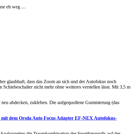
inse eh weg …
 aber glaubhaft, dass das Zoom an sich und der Autofokus noch
 Schiebeschalter nicht mehr ohne weiteres verstellen lässt. Mit 3,5 m
er neu abdecken, zukleben. Die aufgequollene Gummierung (das
mit dem Orsda Auto Focus Adapter EF-NEX Autofokus-
nalogzeiten die Traumkombination der Sportfotoprofis auf der