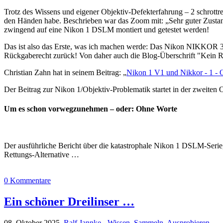
Trotz des Wissens und eigener Objektiv-Defekterfahrung – 2 schrot
den Händen habe. Beschrieben war das Zoom mit: „Sehr guter Zusta
zwingend auf eine Nikon 1 DSLM montiert und getestet werden!
Das ist also das Erste, was ich machen werde: Das Nikon NIKKOR 30
Rückgaberecht zurück! Von daher auch die Blog-Überschrift "Kein R
Christian Zahn hat in seinem Beitrag: „
Nikon 1 V1 und Nikkor - 1 - 
Der Beitrag zur Nikon 1/Objektiv-Problematik startet in der zweiten
Um es schon vorwegzunehmen – oder: Ohne Worte
Der ausführliche Bericht über die katastrophale Nikon 1 DSLM-Serie,
Rettungs-Alternative …
0 Kommentare
Ein schöner Dreilinser …
08. Oktober 2025,
Ralf Jannke
-
Wissen
,
Sammeln
,
Ausprobieren