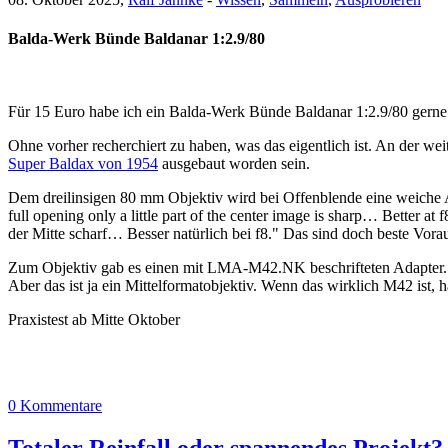
Balda-Werk Bünde Baldanar 1:2.9/80
Für 15 Euro habe ich ein Balda-Werk Bünde Baldanar 1:2.9/80 ger
Ohne vorher recherchiert zu haben, was das eigentlich ist. An der we
Super Baldax von 1954
ausgebaut worden sein.
Dem dreilinsigen 80 mm Objektiv wird bei Offenblende eine weiche Abb
full opening only a little part of the center image is sharp… Better at
der Mitte scharf… Besser natürlich bei f8." Das sind doch beste Vorau
Zum Objektiv gab es einen mit LMA-M42.NK beschrifteten Adapter. D
Aber das ist ja ein Mittelformatobjektiv. Wenn das wirklich M42 ist, 
Praxistest ab Mitte Oktober
0 Kommentare
Totaler Reinfall oder spannendes Projekt?