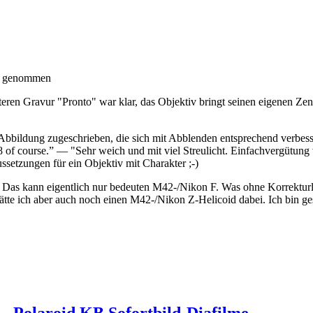
ne genommen
iteren Gravur "Pronto" war klar, das Objektiv bringt seinen eigenen Ze
ildung zugeschrieben, die sich mit Abblenden entsprechend verbessert. 
 f8 of course.” — "Sehr weich und mit viel Streulicht. Einfachvergütung 
ssetzungen für ein Objektiv mit Charakter ;-)
as kann eigentlich nur bedeuten M42-/Nikon F. Was ohne Korrekturlin
hätte ich aber auch noch einen M42-/Nikon Z-Helicoid dabei. Ich bin ges
 – Polaroid KB Sofortbild-Diafilme