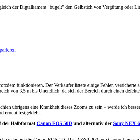
gleich der Digtalkamera "bügelt" den Gelbstich von Vergütung oder L
parieren
otzdem funktionieren. Der Verkäufer listete einige Fehler, versicherte
reich von 3,5 m bis Unendlich, da sich der Bereich durch einen defekten
schien übrigens eine Krankheit dieses Zooms zu sein – werde ich bess
 erneut festgeklebt.
 der Halbformat
Canon EOS 50D
und alternativ der
Sony NEX-6 
ch später auf die Canon EOS 1D. Das 2,8/80-200 mm Canon L war in A