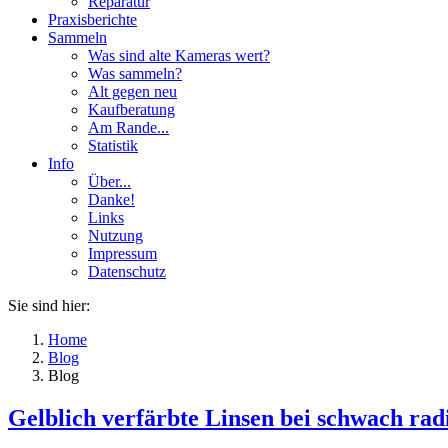
Reparatur
Praxisberichte
Sammeln
Was sind alte Kameras wert?
Was sammeln?
Alt gegen neu
Kaufberatung
Am Rande...
Statistik
Info
Über...
Danke!
Links
Nutzung
Impressum
Datenschutz
Sie sind hier:
Home
Blog
Blog
Gelblich verfärbte Linsen bei schwach ra