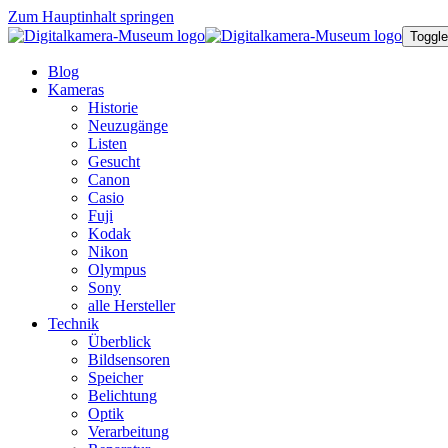
Zum Hauptinhalt springen
Toggle
Blog
Kameras
Historie
Neuzugänge
Listen
Gesucht
Canon
Casio
Fuji
Kodak
Nikon
Olympus
Sony
alle Hersteller
Technik
Überblick
Bildsensoren
Speicher
Belichtung
Optik
Verarbeitung