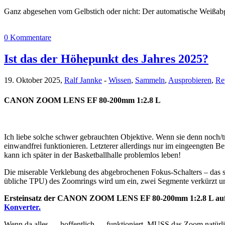
Ganz abgesehen vom Gelbstich oder nicht: Der automatische Weißab
0 Kommentare
Ist das der Höhepunkt des Jahres 2025?
19. Oktober 2025,
Ralf Jannke
-
Wissen
,
Sammeln
,
Ausprobieren
,
Re
CANON ZOOM LENS EF 80-200mm 1:2.8 L
Ich liebe solche schwer gebrauchten Objektive. Wenn sie denn noch/tr
einwandfrei funktionieren. Letzterer allerdings nur im eingeengten Be
kann ich später in der Basketballhalle problemlos leben!
Die miserable Verklebung des abgebrochenen Fokus-Schalters – das 
übliche TPU) des Zoomrings wird um ein, zwei Segmente verkürzt und
Ersteinsatz der CANON ZOOM LENS EF 80-200mm 1:2.8 L auf
Konverter.
Wenn da alles — hoffentlich — funktioniert, MUSS das Zoom natürli