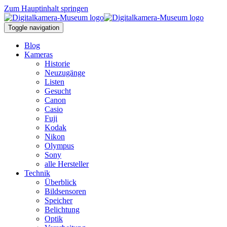
Zum Hauptinhalt springen
Toggle navigation
Blog
Kameras
Historie
Neuzugänge
Listen
Gesucht
Canon
Casio
Fuji
Kodak
Nikon
Olympus
Sony
alle Hersteller
Technik
Überblick
Bildsensoren
Speicher
Belichtung
Optik