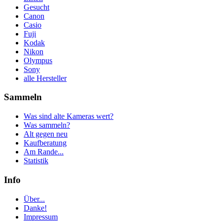
Gesucht
Canon
Casio
Fuji
Kodak
Nikon
Olympus
Sony
alle Hersteller
Sammeln
Was sind alte Kameras wert?
Was sammeln?
Alt gegen neu
Kaufberatung
Am Rande...
Statistik
Info
Über...
Danke!
Impressum