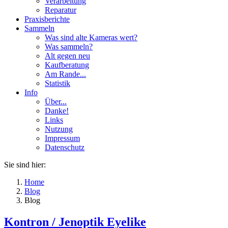
Verarbeitung
Reparatur
Praxisberichte
Sammeln
Was sind alte Kameras wert?
Was sammeln?
Alt gegen neu
Kaufberatung
Am Rande...
Statistik
Info
Über...
Danke!
Links
Nutzung
Impressum
Datenschutz
Sie sind hier:
Home
Blog
Blog
Kontron / Jenoptik Eyelike