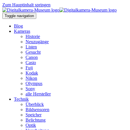
Zum Hauptinhalt springen
Toggle navigation
Blog
Kameras
Historie
Neuzugänge
Listen
Gesucht
Canon
Casio
Fuji
Kodak
Nikon
Olympus
Sony
alle Hersteller
Technik
Überblick
Bildsensoren
Speicher
Belichtung
Optik