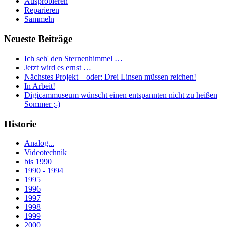
Ausprobieren
Reparieren
Sammeln
Neueste Beiträge
Ich seh' den Sternenhimmel …
Jetzt wird es ernst …
Nächstes Projekt – oder: Drei Linsen müssen reichen!
In Arbeit!
Digicammuseum wünscht einen entspannten nicht zu heißen
Sommer ;-)
Historie
Analog...
Videotechnik
bis 1990
1990 - 1994
1995
1996
1997
1998
1999
2000