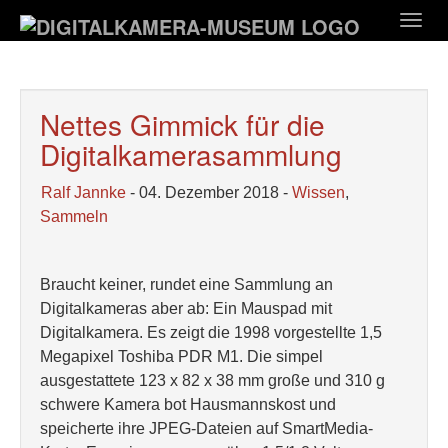
Zum
Togg
Hauptinhalt
navig
springen
Nettes Gimmick für die
Digitalkamerasammlung
Ralf Jannke
- 04. Dezember 2018 -
Wissen
,
Sammeln
Braucht keiner, rundet eine Sammlung an
Digitalkameras aber ab: Ein Mauspad mit
Digitalkamera. Es zeigt die 1998 vorgestellte 1,5
Megapixel Toshiba PDR M1. Die simpel
ausgestattete 123 x 82 x 38 mm große und 310 g
schwere Kamera bot Hausmannskost und
speicherte ihre JPEG-Dateien auf SmartMedia-