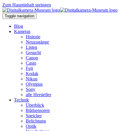
Zum Hauptinhalt springen
Toggle navigation
Blog
Kameras
Historie
Neuzugänge
Listen
Gesucht
Canon
Casio
Fuji
Kodak
Nikon
Olympus
Sony
alle Hersteller
Technik
Überblick
Bildsensoren
Speicher
Belichtung
Optik