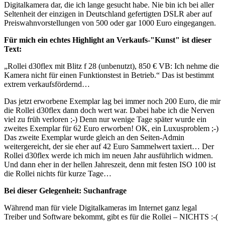
Digitalkamera dar, die ich lange gesucht habe. Nie bin ich bei aller
Seltenheit der einzigen in Deutschland gefertigten DSLR aber auf
Preiswahnvorstellungen von 500 oder gar 1000 Euro eingegangen.
Für mich ein echtes Highlight an Verkaufs-"Kunst" ist dieser
Text:
„Rollei d30flex mit Blitz f 28 (unbenutzt), 850 € VB: Ich nehme die
Kamera nicht für einen Funktionstest in Betrieb.“ Das ist bestimmt
extrem verkaufsfördernd…
Das jetzt erworbene Exemplar lag bei immer noch 200 Euro, die mir
die Rollei d30flex dann doch wert war. Dabei habe ich die Nerven
viel zu früh verloren ;-) Denn nur wenige Tage später wurde ein
zweites Exemplar für 62 Euro erworben! OK, ein Luxusproblem ;-)
Das zweite Exemplar wurde gleich an den Seiten-Admin
weitergereicht, der sie eher auf 42 Euro Sammelwert taxiert… Der
Rollei d30flex werde ich mich im neuen Jahr ausführlich widmen.
Und dann eher in der hellen Jahreszeit, denn mit festen ISO 100 ist
die Rollei nichts für kurze Tage…
Bei dieser Gelegenheit: Suchanfrage
Während man für viele Digitalkameras im Internet ganz legal
Treiber und Software bekommt, gibt es für die Rollei – NICHTS :-(