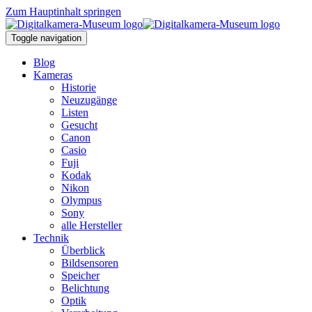
Zum Hauptinhalt springen
Toggle navigation
Blog
Kameras
Historie
Neuzugänge
Listen
Gesucht
Canon
Casio
Fuji
Kodak
Nikon
Olympus
Sony
alle Hersteller
Technik
Überblick
Bildsensoren
Speicher
Belichtung
Optik