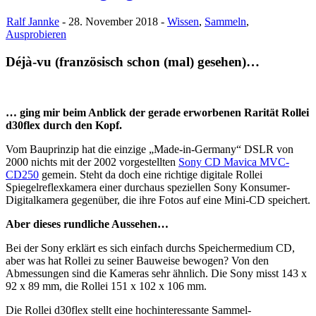
Ralf Jannke
- 28. November 2018 -
Wissen
,
Sammeln
,
Ausprobieren
Déjà-vu (französisch schon (mal) gesehen)…
… ging mir beim Anblick der gerade erworbenen Rarität Rollei
d30flex durch den Kopf.
Vom Bauprinzip hat die einzige „Made-in-Germany“ DSLR von
2000 nichts mit der 2002 vorgestellten
Sony CD Mavica MVC-
CD250
gemein. Steht da doch eine richtige digitale Rollei
Spiegelreflexkamera einer durchaus speziellen Sony Konsumer-
Digitalkamera gegenüber, die ihre Fotos auf eine Mini-CD speichert.
Aber dieses rundliche Aussehen…
Bei der Sony erklärt es sich einfach durchs Speichermedium CD,
aber was hat Rollei zu seiner Bauweise bewogen? Von den
Abmessungen sind die Kameras sehr ähnlich. Die Sony misst 143 x
92 x 89 mm, die Rollei 151 x 102 x 106 mm.
Die Rollei d30flex stellt eine hochinteressante Sammel-