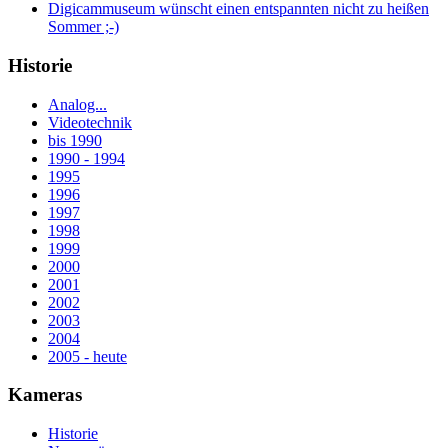
Digicammuseum wünscht einen entspannten nicht zu heißen
Sommer ;-)
Historie
Analog...
Videotechnik
bis 1990
1990 - 1994
1995
1996
1997
1998
1999
2000
2001
2002
2003
2004
2005 - heute
Kameras
Historie