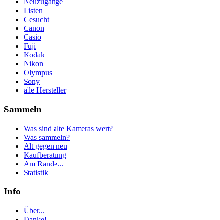
Neuzugänge
Listen
Gesucht
Canon
Casio
Fuji
Kodak
Nikon
Olympus
Sony
alle Hersteller
Sammeln
Was sind alte Kameras wert?
Was sammeln?
Alt gegen neu
Kaufberatung
Am Rande...
Statistik
Info
Über...
Danke!