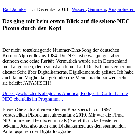
Ralf Jannke
- 13. Dezember 2018 -
Wissen
,
Sammeln
,
Ausprobieren
Das ging mir beim ersten Blick auf die seltene NEC
Picona durch den Kopf
Der nicht totzukriegende Nummer-Eins-Song der deutschen
Kombo Alphaville aus 1984. Die NEC ist etwas jünger, aber
dennoch eine echte Rarität. Vermutlich wurde sie in Deutschland
nicht angeboten, denn sie ist auch nicht auf Deutschlands erster und
ältester Seite über Digitalkameras, Digitlkamera.de gelistet. Ich habe
auch keine Möglichkeit gefunden die Menüsprache zu wechseln –
sie beleibt JAPANISCH!
Unser geschätzter Kollege aus America, Rodger L. Carter hat die
NEC ebenfalls im Programm…
Freuen Sie sich auf einen kleinen Praxisbericht zur 1997
vorgestellten Pixona am Jahresanfang 2019. Mir war die Firma
NEC in meiner Berufszeit nur als (Nadel-)Druckerhersteller
bekannt. Jetzt also auch eine Digitalkamera aus den spannenden
Anfangsjahren der Digitalfotografie!