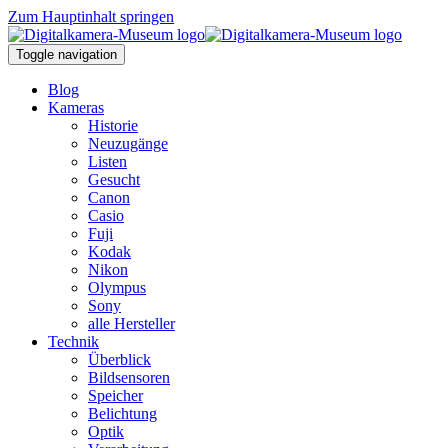
Zum Hauptinhalt springen
Toggle navigation
Blog
Kameras
Historie
Neuzugänge
Listen
Gesucht
Canon
Casio
Fuji
Kodak
Nikon
Olympus
Sony
alle Hersteller
Technik
Überblick
Bildsensoren
Speicher
Belichtung
Optik