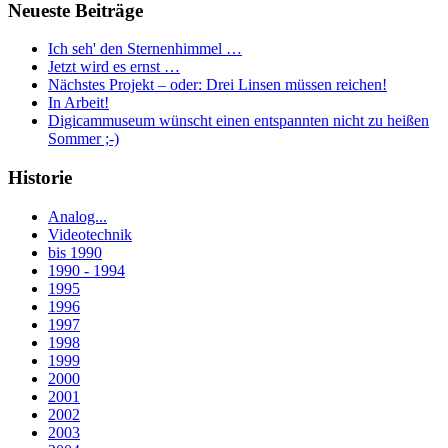
Neueste Beiträge
Ich seh' den Sternenhimmel …
Jetzt wird es ernst …
Nächstes Projekt – oder: Drei Linsen müssen reichen!
In Arbeit!
Digicammuseum wünscht einen entspannten nicht zu heißen
Sommer ;-)
Historie
Analog...
Videotechnik
bis 1990
1990 - 1994
1995
1996
1997
1998
1999
2000
2001
2002
2003