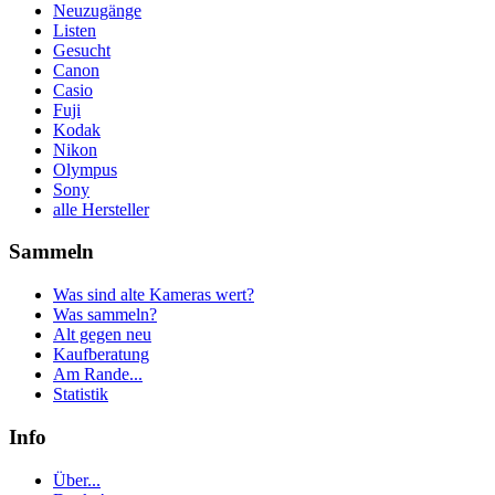
Neuzugänge
Listen
Gesucht
Canon
Casio
Fuji
Kodak
Nikon
Olympus
Sony
alle Hersteller
Sammeln
Was sind alte Kameras wert?
Was sammeln?
Alt gegen neu
Kaufberatung
Am Rande...
Statistik
Info
Über...