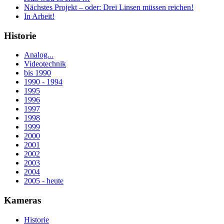
Nächstes Projekt – oder: Drei Linsen müssen reichen!
In Arbeit!
Historie
Analog...
Videotechnik
bis 1990
1990 - 1994
1995
1996
1997
1998
1999
2000
2001
2002
2003
2004
2005 - heute
Kameras
Historie