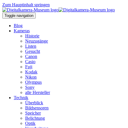
Zum Hauptinhalt springen
Toggle navigation
Blog
Kameras
Historie
Neuzugänge
Listen
Gesucht
Canon
Casio
Fuji
Kodak
Nikon
Olympus
Sony
alle Hersteller
Technik
Überblick
Bildsensoren
Speicher
Belichtung
Optik