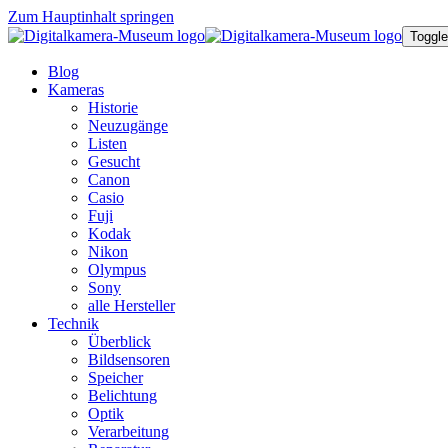
Zum Hauptinhalt springen
Toggle
Blog
Kameras
Historie
Neuzugänge
Listen
Gesucht
Canon
Casio
Fuji
Kodak
Nikon
Olympus
Sony
alle Hersteller
Technik
Überblick
Bildsensoren
Speicher
Belichtung
Optik
Verarbeitung