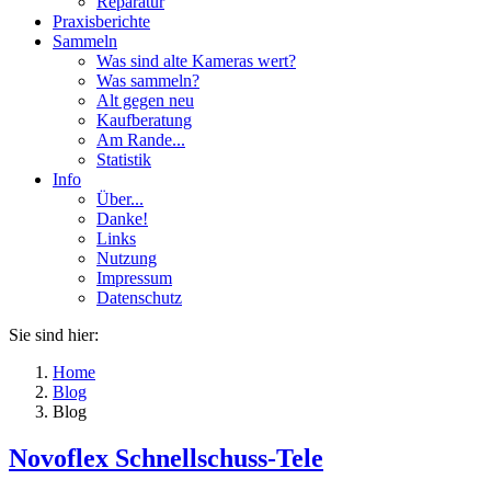
Reparatur
Praxisberichte
Sammeln
Was sind alte Kameras wert?
Was sammeln?
Alt gegen neu
Kaufberatung
Am Rande...
Statistik
Info
Über...
Danke!
Links
Nutzung
Impressum
Datenschutz
Sie sind hier:
Home
Blog
Blog
Novoflex Schnellschuss-Tele