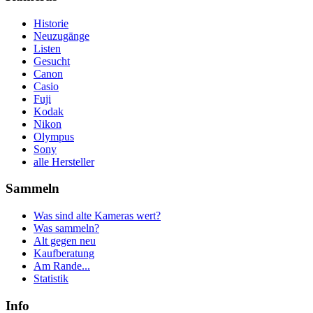
Historie
Neuzugänge
Listen
Gesucht
Canon
Casio
Fuji
Kodak
Nikon
Olympus
Sony
alle Hersteller
Sammeln
Was sind alte Kameras wert?
Was sammeln?
Alt gegen neu
Kaufberatung
Am Rande...
Statistik
Info