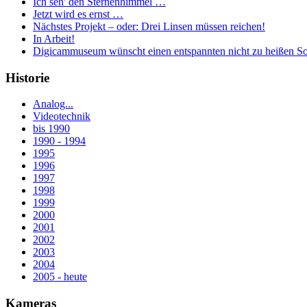
Ich seh' den Sternenhimmel …
Jetzt wird es ernst …
Nächstes Projekt – oder: Drei Linsen müssen reichen!
In Arbeit!
Digicammuseum wünscht einen entspannten nicht zu heißen S
Historie
Analog...
Videotechnik
bis 1990
1990 - 1994
1995
1996
1997
1998
1999
2000
2001
2002
2003
2004
2005 - heute
Kameras