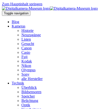
Zum Hauptinhalt springen
Toggle navigation
Blog
Kameras
Historie
Neuzugänge
Listen
Gesucht
Canon
Casio
Fuji
Kodak
Nikon
Olympus
Sony
alle Hersteller
Technik
Überblick
Bildsensoren
Speicher
Belichtung
Optik