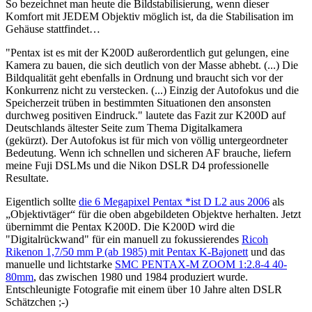
So bezeichnet man heute die Bildstabilisierung, wenn dieser
Komfort mit JEDEM Objektiv möglich ist, da die Stabilisation im
Gehäuse stattfindet…
"Pentax ist es mit der K200D außerordentlich gut gelungen, eine
Kamera zu bauen, die sich deutlich von der Masse abhebt. (...) Die
Bildqualität geht ebenfalls in Ordnung und braucht sich vor der
Konkurrenz nicht zu verstecken. (...) Einzig der Autofokus und die
Speicherzeit trüben in bestimmten Situationen den ansonsten
durchweg positiven Eindruck." lautete das Fazit zur K200D auf
Deutschlands ältester Seite zum Thema Digitalkamera
(gekürzt). Der Autofokus ist für mich von völlig untergeordneter
Bedeutung. Wenn ich schnellen und sicheren AF brauche, liefern
meine Fuji DSLMs und die Nikon DSLR D4 professionelle
Resultate.
Eigentlich sollte
die 6 Megapixel Pentax *ist D L2 aus 2006
als
„Objektivtäger“ für die oben abgebildeten Objektve herhalten. Jetzt
übernimmt die Pentax K200D. Die K200D wird die
"Digitalrückwand" für ein manuell zu fokussierendes
Ricoh
Rikenon 1,7/50 mm P (ab 1985) mit Pentax K-Bajonett
und das
manuelle und lichtstarke
SMC PENTAX-M ZOOM 1:2.8-4 40-
80mm
, das zwischen 1980 und 1984 produziert wurde.
Entschleunigte Fotografie mit einem über 10 Jahre alten DSLR
Schätzchen ;-)