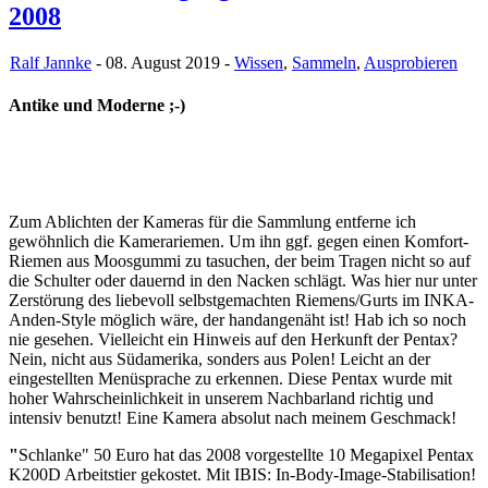
2008
Ralf Jannke
- 08. August 2019 -
Wissen
,
Sammeln
,
Ausprobieren
Antike und Moderne ;-)
Zum Ablichten der Kameras für die Sammlung entferne ich
gewöhnlich die Kamerariemen. Um ihn ggf. gegen einen Komfort-
Riemen aus Moosgummi zu tasuchen, der beim Tragen nicht so auf
die Schulter oder dauernd in den Nacken schlägt. Was hier nur unter
Zerstörung des liebevoll selbstgemachten Riemens/Gurts im INKA-
Anden-Style möglich wäre, der handangenäht ist! Hab ich so noch
nie gesehen. Vielleicht ein Hinweis auf den Herkunft der Pentax?
Nein, nicht aus Südamerika, sonders aus Polen! Leicht an der
eingestellten Menüsprache zu erkennen. Diese Pentax wurde mit
hoher Wahrscheinlichkeit in unserem Nachbarland richtig und
intensiv benutzt! Eine Kamera absolut nach meinem Geschmack!
"
Schlanke" 50 Euro hat das 2008 vorgestellte 10 Megapixel Pentax
K200D Arbeitstier gekostet. Mit IBIS: In-Body-Image-Stabilisation!