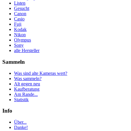
Listen
Gesucht
Canon
Casio
Fuji
Kodak
Nikon
Olympus
Sony
alle Hersteller
Sammeln
Was sind alte Kameras wert?
Was sammeln?
Alt gegen neu
Kaufberatung
Am Rande...
Statistik
Info
Über...
Danke!