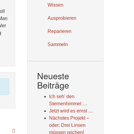
Wissen
oll
Ausprobieren
 Man
Wer
Reparieren
g
Sammeln
Neueste
Beiträge
Ich seh' den
Sternenhimmel …
Jetzt wird es ernst …
Nächstes Projekt –
oder: Drei Linsen
müssen reichen!