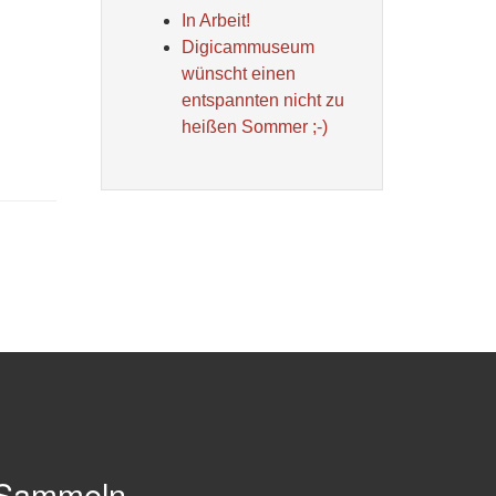
In Arbeit!
Digicammuseum
wünscht einen
entspannten nicht zu
heißen Sommer ;-)
Sammeln