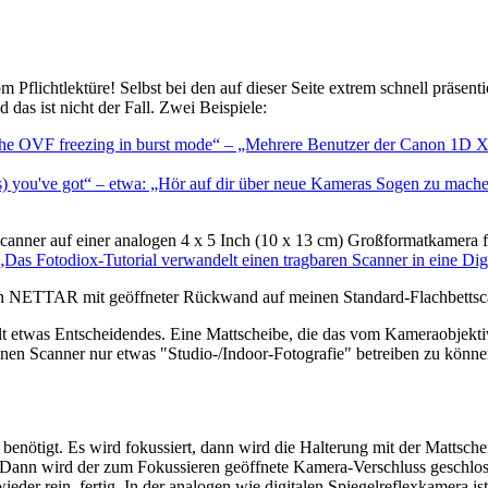
flichtlektüre! Selbst bei den auf dieser Seite extrem schnell präse
das ist nicht der Fall. Zwei Beispiele:
h the OVF freezing in burst mode“ – „Mehrere Benutzer der Canon 1D 
s) you've got“ – etwa: „Hör auf dir über neue Kameras Sogen zu mach
canner auf einer analogen 4 x 5 Inch (10 x 13 cm) Großformatkamera fü
 – „Das Fotodiox-Tutorial verwandelt einen tragbaren Scanner in eine 
kon NETTAR mit geöffneter Rückwand auf meinen Standard-Flachbetts
ehlt etwas Entscheidendes. Eine Mattscheibe, die das vom Kameraobjekt
n Scanner nur etwas "Studio-/Indoor-Fotografie" betreiben zu könne
enötigt. Es wird fokussiert, dann wird die Halterung mit der Mattsche
t. Dann wird der zum Fokussieren geöffnete Kamera-Verschluss geschlo
ieder rein, fertig. In der analogen wie digitalen Spiegelreflexkamera is