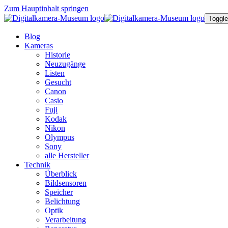
Zum Hauptinhalt springen
Toggle
Blog
Kameras
Historie
Neuzugänge
Listen
Gesucht
Canon
Casio
Fuji
Kodak
Nikon
Olympus
Sony
alle Hersteller
Technik
Überblick
Bildsensoren
Speicher
Belichtung
Optik
Verarbeitung