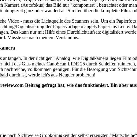
nach Kamera (Autofokus) das Bild nur "komponiert", betrachtet oder ma
chtungszeit ganz oder wandert als Streifen über die komplette Film- od
ehe Video - muss die Lichtquelle des Scanners sein. Um ein Papierfoto z
uchtung/Digitalisierung der Papiervorlage mangels Papier ins Leere. D
n. Das kann nur mit Hilfe eines Durchlichtaufsatz digitalisiert werden
wird. Müsste sie nach meinem Verständnis.
lkamera
as anfangen. In der richtigen" Analog- wie Digitalkamera liegen Film od
ber nicht das Glas meines CanoScan LIDE 25 durch Schleifen ruinieren, 
 ich nachreiche, vollkommen genügen. Für die Besorgung von Sichtschut
ald durch ist, werde ich's aus Neugier probieren!
epreview.com-Beitrag gefragt hat, wie das funktioniert. Bin aber a
er je nach Sichtweise Grobkörnigkeit der selbst erzeugten "Mattscheibe"