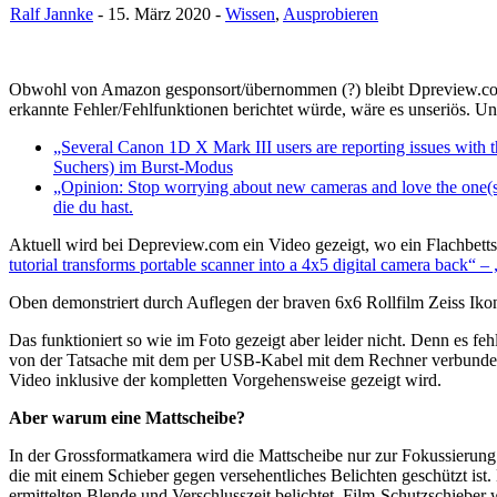
Ralf Jannke
- 15. März 2020 -
Wissen
,
Ausprobieren
Obwohl von Amazon gesponsort/übernommen (?) bleibt Dpreview.com P
erkannte Fehler/Fehlfunktionen berichtet würde, wäre es unseriös. Und 
„Several Canon 1D X Mark III users are reporting issues wit
Suchers) im Burst-Modus
„Opinion: Stop worrying about new cameras and love the one(
die du hast.
Aktuell wird bei Depreview.com ein Video gezeigt, wo ein Flachbetts
tutorial transforms portable scanner into a 4x5 digital camera back“
Oben demonstriert durch Auflegen der braven 6x6 Rollfilm Zeiss I
Das funktioniert so wie im Foto gezeigt aber leider nicht. Denn es f
von der Tatsache mit dem per USB-Kabel mit dem Rechner verbundene
Video inklusive der kompletten Vorgehensweise gezeigt wird.
Aber warum eine Mattscheibe?
In der Grossformatkamera wird die Mattscheibe nur zur Fokussierung b
die mit einem Schieber gegen versehentliches Belichten geschützt is
ermittelten Blende und Verschlusszeit belichtet. Film-Schutzschieber w