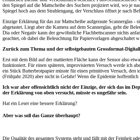
den Spiegel auf die Mattscheibe des Suchers projiziert wird, wo je 
Spiegel hoch aus dem Strahlengang, der Verschluss öffnet je nach Beli
Einzige Erklärung für das zur Mattscheibe aufgeraute Scannerglas - si
abgetastet. Liegt aber die Kamera auf dem Scannerglas, geht die Bele
Dia oder Negativ kann der gewöhnliche Flachbettscanner nichts anfange
geachtet, ob dabei die Beleuchtung für Papiervorlagen abgeschaltet 
Zurück zum Thema und der selbstgebauten Grossformat-Digita
Erst mit dem Bild auf der mattierten Fläche kann der Sensor also etw
funktioniert. Für einen späteren, improvisierten Versuch werde ich a
ein Stück Butterbrotpapier müsste für einen primitiven Versuch, den
(Frühjahr 2020) aber nicht in Gefahr! Wenn die Epidemie hoffentlich b
Ich war aber offensichtlich nicht der Einzige, der sich das im D
der Erklärung von oben versucht, müsste es ungefähr sein.
Hat ein Leser eine bessere Erklärung?
Aber was soll das Ganze überhaupt?
Die Qualität des gesamten Systems steht und fällt mit der Feinheit od