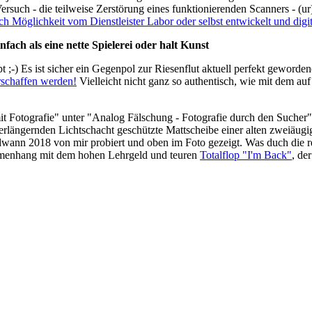
e Versuch - die teilweise Zerstörung eines funktionierenden Scanners - (u
ch Möglichkeit vom Dienstleister Labor oder selbst entwickelt und digit
fach als eine nette Spielerei oder halt Kunst
bt ;-) Es ist sicher ein Gegenpol zur Riesenflut aktuell perfekt geworde
rschaffen werden!
Vielleicht nicht ganz so authentisch, wie mit dem au
Fotografie" unter "Analog Fälschung - Fotografie durch den Sucher" 
verlängernden Lichtschacht geschützte Mattscheibe einer alten zweiäug
endwann 2018 von mir probiert und oben im Foto gezeigt. Was duch die r
sammenhang mit dem hohen Lehrgeld und teuren
Totalflop "I'm Back"
, de