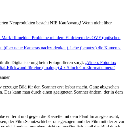
ntierten Neuprodukten besteht NIE Kaufzwang! Wenn nicht über
X Mark III melden Probleme mit dem Einfrieren des OVF (optischen
en (über neue Kameras nachzudenken), liebe (benutze) die Kameras,
r die Digitalisierung beim Fotografieren sorgt:
„Video: Fotodiox
Digital-Rückwand für eine (analoge) 4 x 5 Inch Großformatkamera“
canner.
iv erzeugte Bild für den Scanner erst lesbar macht. Ganz abgesehen
n. Das kann man durch einen geeigneten Scanner ändern, der in dem
ibe entfernt und gegen die Kassette mit dem Planfilm ausgetauscht,
ssen, der Film-Schutzschieber rausgezogen und der Film mit der zuvor
t es nicht anders. nur eben nicht so umständlich, weil das Bild durch