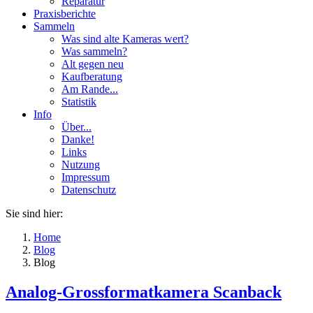
Reparatur
Praxisberichte
Sammeln
Was sind alte Kameras wert?
Was sammeln?
Alt gegen neu
Kaufberatung
Am Rande...
Statistik
Info
Über...
Danke!
Links
Nutzung
Impressum
Datenschutz
Sie sind hier:
Home
Blog
Blog
Analog-Grossformatkamera Scanback