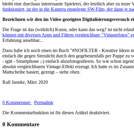
bleibt eine durchaus interessante Spielerei, der letztlich aber zu teur
funktioniert, ist der in die Kamera eingelegte SW-Film, der dann je na
Bezeichnen wir den im Video gezeigten Digitalisierungsversuch ein
Die Frage ist das (wirklich) Kunst, oder kann das weg? ist nicht erlau
können mit diversen Apps und Filtern vergleichbare "Vintagefotos" e
Erfahrung ansehbar...
Dazu habe ich noch einen im Buch "#NOFILTER - Kreative Ideen mit 
einfach die gegen Streulicht durch den gegebenenfalls per Pappe zu 
- igitt - Smartphone ;-) einfach abzufotografieren. So wie schon irg
absolut vergleichbaren Vintage-Effekt erzeugt. Ich hatte es im Zu
Mattscheibe basiert, gezeigt – siehe oben.
Ralf Jannke, März 2020
0 Kommentare
Permalink
Die Kommentarfunktion ist für diesen Artikel deaktiviert.
0 Kommentare