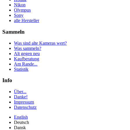
Nikon
Olympus
Sony
alle Hersteller
Sammeln
Was sind alte Kameras wert?
Was sammeln?
Alt gegen neu
Kaufberatung
Am Rande...
Statistik
Info
Über...
Danke!
Impressum
Datenschutz
English
Deutsch
Dansk