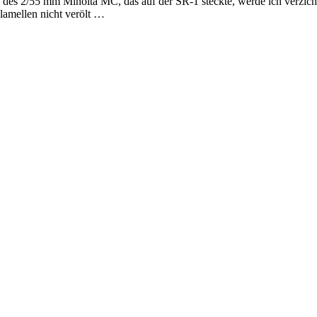
es 2/55 mm Minolta MC, das auf der SR-1 steckte, werde ich verzicht
lamellen nicht verölt …