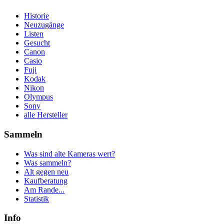
Historie
Neuzugänge
Listen
Gesucht
Canon
Casio
Fuji
Kodak
Nikon
Olympus
Sony
alle Hersteller
Sammeln
Was sind alte Kameras wert?
Was sammeln?
Alt gegen neu
Kaufberatung
Am Rande...
Statistik
Info