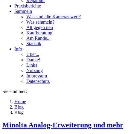
Reparatur
Praxisberichte
Sammeln
Was sind alte Kameras wert?
Was sammeln?
Alt gegen neu
Kaufberatung
Am Rande...
Statistik
Info
Über...
Danke!
Links
Nutzung
Impressum
Datenschutz
Sie sind hier:
Home
Blog
Blog
Minolta Analog-Erweiterung und mehr