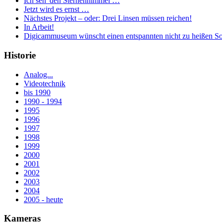
Ich seh' den Sternenhimmel …
Jetzt wird es ernst …
Nächstes Projekt – oder: Drei Linsen müssen reichen!
In Arbeit!
Digicammuseum wünscht einen entspannten nicht zu heißen S
Historie
Analog...
Videotechnik
bis 1990
1990 - 1994
1995
1996
1997
1998
1999
2000
2001
2002
2003
2004
2005 - heute
Kameras