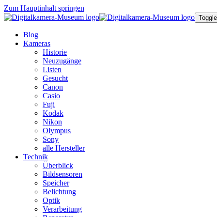
Zum Hauptinhalt springen
Toggle
Blog
Kameras
Historie
Neuzugänge
Listen
Gesucht
Canon
Casio
Fuji
Kodak
Nikon
Olympus
Sony
alle Hersteller
Technik
Überblick
Bildsensoren
Speicher
Belichtung
Optik
Verarbeitung