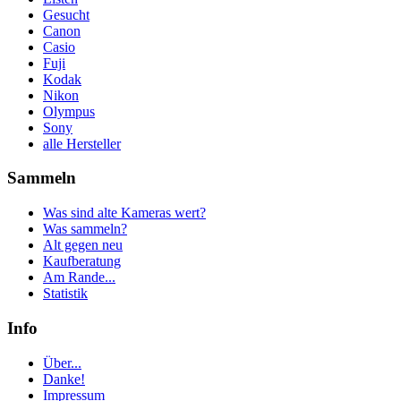
Gesucht
Canon
Casio
Fuji
Kodak
Nikon
Olympus
Sony
alle Hersteller
Sammeln
Was sind alte Kameras wert?
Was sammeln?
Alt gegen neu
Kaufberatung
Am Rande...
Statistik
Info
Über...
Danke!
Impressum