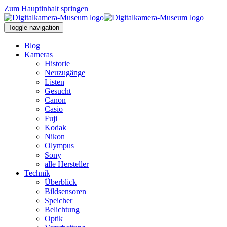
Zum Hauptinhalt springen
Toggle navigation
Blog
Kameras
Historie
Neuzugänge
Listen
Gesucht
Canon
Casio
Fuji
Kodak
Nikon
Olympus
Sony
alle Hersteller
Technik
Überblick
Bildsensoren
Speicher
Belichtung
Optik