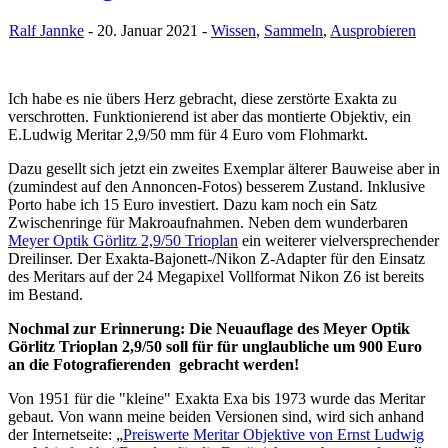
Ralf Jannke
- 20. Januar 2021 -
Wissen
,
Sammeln
,
Ausprobieren
Ich habe es nie übers Herz gebracht, diese zerstörte Exakta zu
verschrotten. Funktionierend ist aber das montierte Objektiv, ein
E.Ludwig Meritar 2,9/50 mm für 4 Euro vom Flohmarkt.
Dazu gesellt sich jetzt ein zweites Exemplar älterer Bauweise aber in
(zumindest auf den Annoncen-Fotos) besserem Zustand. Inklusive
Porto habe ich 15 Euro investiert. Dazu kam noch ein Satz
Zwischenringe für Makroaufnahmen. Neben dem wunderbaren
Meyer Optik Görlitz 2,9/50 Trioplan
ein weiterer vielversprechender
Dreilinser. Der Exakta-Bajonett-/Nikon Z-Adapter für den Einsatz
des Meritars auf der 24 Megapixel Vollformat Nikon Z6 ist bereits
im Bestand.
Nochmal zur Erinnerung: Die Neuauflage des Meyer Optik
Görlitz Trioplan 2,9/50 soll für für unglaubliche um 900 Euro
an die Fotografierenden gebracht werden!
Von 1951 für die "kleine" Exakta Exa bis 1973 wurde das Meritar
gebaut. Von wann meine beiden Versionen sind, wird sich anhand
der Internetseite: „
Preiswerte Meritar Objektive von Ernst Ludwig