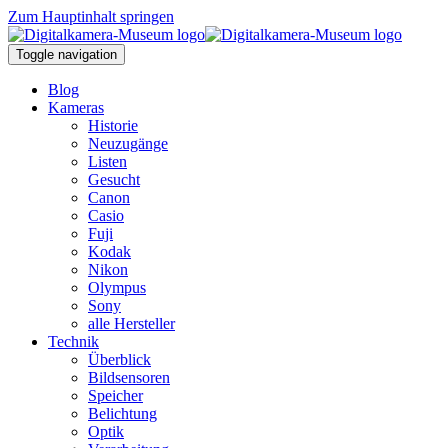
Zum Hauptinhalt springen
Toggle navigation
Blog
Kameras
Historie
Neuzugänge
Listen
Gesucht
Canon
Casio
Fuji
Kodak
Nikon
Olympus
Sony
alle Hersteller
Technik
Überblick
Bildsensoren
Speicher
Belichtung
Optik