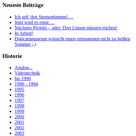
Neueste Beiträge
Ich seh' den Sternenhimmel …
Jetzt wird es ernst …
Nächstes Projekt – oder: Drei Linsen müssen reichen!
In Arbeit!
Digicammuseum wünscht einen entspannten nicht zu heißen
Sommer ;-)
Historie
Analog...
Videotechnik
bis 1990
1990 - 1994
1995
1996
1997
1998
1999
2000
2001
2002
2003