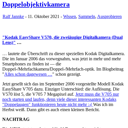
Doppelobjektivkamera
Ralf Jannke
- 11. Oktober 2021 -
Wissen
,
Sammeln
,
Ausprobieren
"Kodak EasyShare V570, die zweiäugige Digitalkamera (Dual
Lens)"
…
… lautete die Überschrift zu dieser speziellen Kodak Digitalkamera.
Die im Januar 2006 das vorwegnahm, was jetzt in mehr und mehr
Smartphones zu finden ist — die
Doppel-/Mehrfachkamera/Doppel-/Mehrfach-optik. Im Blogbeitrag
"
Alles schon dagewesen …
" schon gezeigt.
Jetzt gesellt sich das im September 2006 vorgestellte Modell Kodak
EasyShare V705 dazu. Einziger Unterschied: die Auflösung. Die
V570 löst 5, die V705 7 Megapixel auf.
Jetzt muss die V705 nur
noch starten und laufen, denn viele dieser interessanten Kodaks
"Doppelaugen" funktionieren heute nicht mehr :-(
Was ich im
Herbst weiß. Dann gibt es auch einen kleinen Bericht.
NACHTRAG