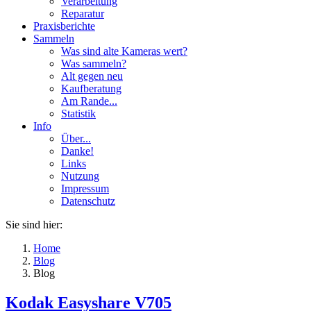
Verarbeitung
Reparatur
Praxisberichte
Sammeln
Was sind alte Kameras wert?
Was sammeln?
Alt gegen neu
Kaufberatung
Am Rande...
Statistik
Info
Über...
Danke!
Links
Nutzung
Impressum
Datenschutz
Sie sind hier:
Home
Blog
Blog
Kodak Easyshare V705