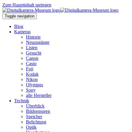
Zum Hauptinhalt springen
Toggle navigation
Blog
Kameras
Historie
Neuzugänge
Listen
Gesucht
Canon
Casio
Fuji
Kodak
Nikon
Olympus
Sony
alle Hersteller
Technik
Überblick
Bildsensoren
Speicher
Belichtung
Optik