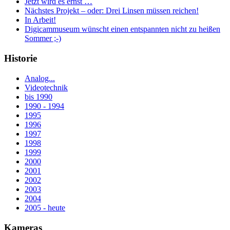
Jetzt wird es ernst …
Nächstes Projekt – oder: Drei Linsen müssen reichen!
In Arbeit!
Digicammuseum wünscht einen entspannten nicht zu heißen
Sommer ;-)
Historie
Analog...
Videotechnik
bis 1990
1990 - 1994
1995
1996
1997
1998
1999
2000
2001
2002
2003
2004
2005 - heute
Kameras