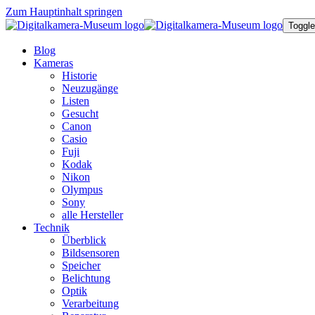
Zum Hauptinhalt springen
Toggle
Blog
Kameras
Historie
Neuzugänge
Listen
Gesucht
Canon
Casio
Fuji
Kodak
Nikon
Olympus
Sony
alle Hersteller
Technik
Überblick
Bildsensoren
Speicher
Belichtung
Optik
Verarbeitung