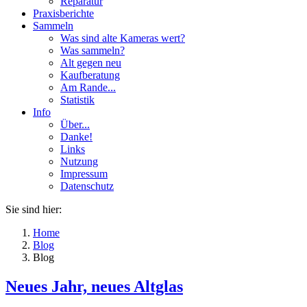
Reparatur
Praxisberichte
Sammeln
Was sind alte Kameras wert?
Was sammeln?
Alt gegen neu
Kaufberatung
Am Rande...
Statistik
Info
Über...
Danke!
Links
Nutzung
Impressum
Datenschutz
Sie sind hier:
Home
Blog
Blog
Neues Jahr, neues Altglas