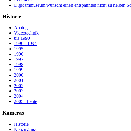
Digicammuseum wünscht einen entspannten nicht zu heißen S
Historie
Analog...
Videotechnik
bis 1990
1990 - 1994
1995
1996
1997
1998
1999
2000
2001
2002
2003
2004
2005 - heute
Kameras
Historie
Neuzugänge