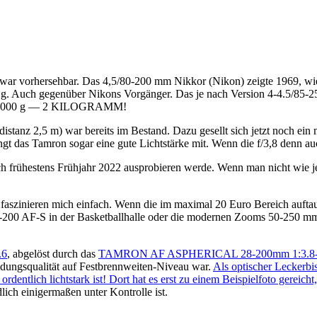
, war vorhersehbar. Das 4,5/80-200 mm Nikkor (Nikon) zeigte 1969, 
g. Auch gegenüber Nikons Vorgänger. Das je nach Version 4-4.5/85-
ca. 2000 g — 2 KILOGRAMM!
z 2,5 m) war bereits im Bestand. Dazu gesellt sich jetzt noch e
t das Tamron sogar eine gute Lichtstärke mit. Wenn die f/3,8 denn a
h frühestens Frühjahr 2022 ausprobieren werde. Wenn man nicht wie jet
e faszinieren mich einfach. Wenn die im maximal 20 Euro Bereich auft
0-200 AF-S in der Basketballhalle oder die modernen Zooms 50-250 
.6
, abgelöst durch das
TAMRON AF ASPHERICAL 28-200mm 1:3.8-
ldungsqualität auf Festbrennweiten-Niveau war.
Als optischer Leckerb
ntlich lichtstark ist! Dort hat es erst zu einem Beispielfoto gereicht
ich einigermaßen unter Kontrolle ist.