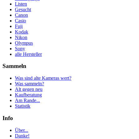
Listen
Gesucht
Canon
Casio
Fuji
Kodak
Nikon
Olympus
Sony
alle Hersteller
Sammeln
Was sind alte Kameras wert?
Was sammeln?
Alt gegen neu
Kaufberatung
Am Rande...
Statistik
Info
Über...
Danke!