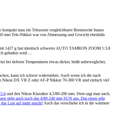
wie kompakt man ein Telezoom vergleichbarer Brennweite bauen
250 mm Tele-Nikkor war von Abmessung und Gewicht ebenfalls
in mit 1427 g fast identisch schweres AUTO TAMRON ZOOM 1:3.8
uch gehalten wird …
zt bei tieferen Temperaturen etwas dicker, heißt unbeweglicher,
auchen, kann ich schwer widerstehen. Auch wenn ich die nach
mm Nikon DX VR Z oder AF-P Nikkor 70-300 VR sind einfach viel
5.6
und den Nikon Klassiker 4,5/80-200 mm. Dem sagt man nach,
issen steht auch noch das 4/80-240 mm SUN aus. Das einen sehr
, das Lust auf mehr macht!
Auch das verschiebe ich in die wärmere