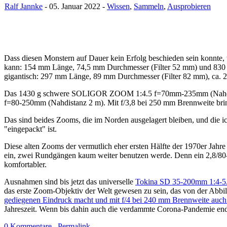
Ralf Jannke
- 05. Januar 2022 -
Wissen
,
Sammeln
,
Ausprobieren
Dass diesen Monstern auf Dauer kein Erfolg beschieden sein konnte
kann: 154 mm Länge, 74,5 mm Durchmesser (Filter 52 mm) und 830 
gigantisch: 297 mm Länge, 89 mm Durchmesser (Filter 82 mm), 
Das 1430 g schwere SOLIGOR ZOOM 1:4.5 f=70mm-235mm (Nahdistan
f=80-250mm (Nahdistanz 2 m). Mit f/3,8 bei 250 mm Brennweite bring
Das sind beides Zooms, die im Norden ausgelagert bleiben, und die ic
"eingepackt" ist.
Diese alten Zooms der vermutlich eher ersten Hälfte der 1970er Jahr
ein, zwei Rundgängen kaum weiter benutzen werde. Denn ein 2,8/8
komfortabler.
Ausnahmen sind bis jetzt das universelle
Tokina SD 35-200mm 1:4-5
das erste Zoom-Objektiv der Welt gewesen zu sein, das von der Abbi
gediegenen Eindruck macht und mit f/4 bei 240 mm Brennweite auch orde
Jahreszeit. Wenn bis dahin auch die verdammte Corona-Pandemie endl
0 Kommentare
Permalink