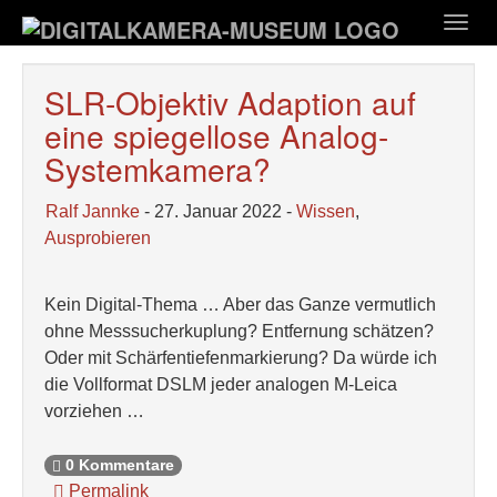
Zum
Togg
Hauptinhalt
navig
springen
SLR-Objektiv Adaption auf
eine spiegellose Analog-
Systemkamera?
Ralf Jannke
- 27. Januar 2022 -
Wissen
,
Ausprobieren
Kein Digital-Thema … Aber das Ganze vermutlich
ohne Messsucherkuplung? Entfernung schätzen?
Oder mit Schärfentiefenmarkierung? Da würde ich
die Vollformat DSLM jeder analogen M-Leica
vorziehen …
0 Kommentare
Permalink