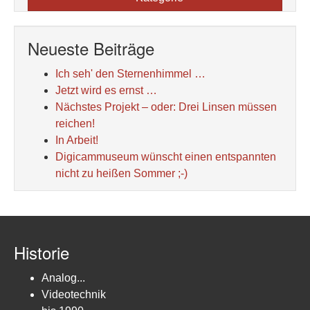
Neueste Beiträge
Ich seh' den Sternenhimmel …
Jetzt wird es ernst …
Nächstes Projekt – oder: Drei Linsen müssen
reichen!
In Arbeit!
Digicammuseum wünscht einen entspannten
nicht zu heißen Sommer ;-)
Historie
Analog...
Videotechnik