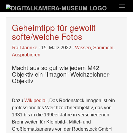
Zum
Togg
Hauptinhalt
navig
springen
Geheimtipp für gewollt
softe/weiche Fotos
Ralf Jannke
- 15. März 2022 -
Wissen
,
Sammeln
,
Ausprobieren
Macht aus so gut wie jedem M42
Objektiv ein "Imagon" Weichzeichner-
Objektiv
Dazu
Wikipedia
: „Das Rodenstock Imagon ist ein
professionelles Weichzeichnerobjektiv, das von
1931 bis in die 1990er Jahre in verschiedenen
Brennweiten für Kleinbild-, Mittel- und
Großformatkameras von der Rodenstock GmbH