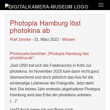
Zum
Togg
Hauptinhalt
navig
springen
Photopia Hamburg löst
photokina ab
Ralf Jannke
- 31. März 2022 -
Wissen
Photoscala berichtet: „Photopia Hamburg löst
photokina ab“
:
„Seit 1950 traf sich die Fotobranche in Köln zur
photokina. Im November 2020 kam dann nicht ganz
überraschend und doch plötzlich das Aus für die
einstmalige Leitmesse der Fotografie. Jetzt steht
fest: Die letztes Jahr erstmals abgehaltene Photopia
Hamburg wird das Erbe der photokina antreten.
(…)“
Und? Auch wenn ich von Bonn nach