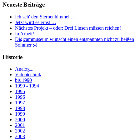
Neueste Beiträge
Ich seh' den Sternenhimmel …
Jetzt wird es ernst …
Nächstes Projekt – oder: Drei Linsen müssen reichen!
In Arbeit!
Digicammuseum wünscht einen entspannten nicht zu heißen
Sommer ;-)
Historie
Analog...
Videotechnik
bis 1990
1990 - 1994
1995
1996
1997
1998
1999
2000
2001
2002
2003