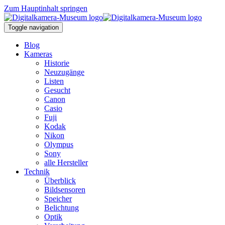
Zum Hauptinhalt springen
Toggle navigation
Blog
Kameras
Historie
Neuzugänge
Listen
Gesucht
Canon
Casio
Fuji
Kodak
Nikon
Olympus
Sony
alle Hersteller
Technik
Überblick
Bildsensoren
Speicher
Belichtung
Optik