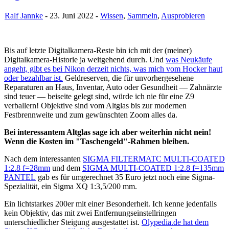
Ralf Jannke
- 23. Juni 2022 -
Wissen
,
Sammeln
,
Ausprobieren
Bis auf letzte Digitalkamera-Reste bin ich mit der (meiner)
Digitalkamera-Historie ja weitgehend durch. Und
was Neukäufe
angeht, gibt es bei Nikon derzeit nichts, was mich vom Hocker haut
oder bezahlbar ist.
Geldreserven, die für unvorhergesehene
Reparaturen an Haus, Inventar, Auto oder Gesundheit — Zahnärzte
sind teuer — beiseite gelegt sind, würde ich nie für eine Z9
verballern! Objektive sind vom Altglas bis zur modernen
Festbrennweite und zum gewünschten Zoom alles da.
Bei interessantem Altglas sage ich aber weiterhin nicht nein!
Wenn die Kosten im "Taschengeld"-Rahmen bleiben.
Nach dem interessanten
SIGMA FILTERMATC MULTI-COATED
1:2.8 f=28mm
und dem
SIGMA MULTI-COATED 1:2.8 f=135mm
PANTEL
gab es für umgerechnet 35 Euro jetzt noch eine Sigma-
Spezialität, ein Sigma XQ 1:3,5/200 mm.
Ein lichtstarkes 200er mit einer Besonderheit. Ich kenne jedenfalls
kein Objektiv, das mit zwei Entfernungseinstellringen
unterschiedlicher Steigung ausgestattet ist.
Olypedia.de hat dem