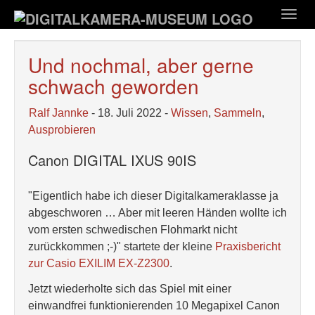
Zum
Togg
Hauptinhalt
navig
springen
Und nochmal, aber gerne
schwach geworden
Ralf Jannke
- 18. Juli 2022 -
Wissen
,
Sammeln
,
Ausprobieren
Canon DIGITAL IXUS 90IS
"Eigentlich habe ich dieser Digitalkameraklasse ja
abgeschworen … Aber mit leeren Händen wollte ich
vom ersten schwedischen Flohmarkt nicht
zurückkommen ;-)" startete der kleine
Praxisbericht
zur Casio EXILIM EX-Z2300
.
Jetzt wiederholte sich das Spiel mit einer
einwandfrei funktionierenden 10 Megapixel Canon