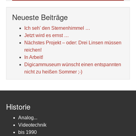
Neueste Beiträge
Ich seh' den Sternenhimmel …
Jetzt wird es ernst …
Nächstes Projekt – oder: Drei Linsen müssen
reichen!
In Arbeit!
Digicammuseum wünscht einen entspannten
nicht zu heißen Sommer ;-)
Historie
Analog...
Videotechnik
bis 1990