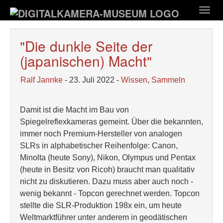
Zum
Togg
Hauptinhalt
navig
springen
"Die dunkle Seite der
(japanischen) Macht"
Ralf Jannke
- 23. Juli 2022 -
Wissen
,
Sammeln
Damit ist die Macht im Bau von
Spiegelreflexkameras gemeint. Über die bekannten,
immer noch Premium-Hersteller von analogen
SLRs in alphabetischer Reihenfolge: Canon,
Minolta (heute Sony), Nikon, Olympus und Pentax
(heute in Besitz von Ricoh) braucht man qualitativ
nicht zu diskutieren. Dazu muss aber auch noch -
wenig bekannt - Topcon gerechnet werden. Topcon
stellte die SLR-Produktion 198x ein, um heute
Weltmarktführer unter anderem in geodätischen