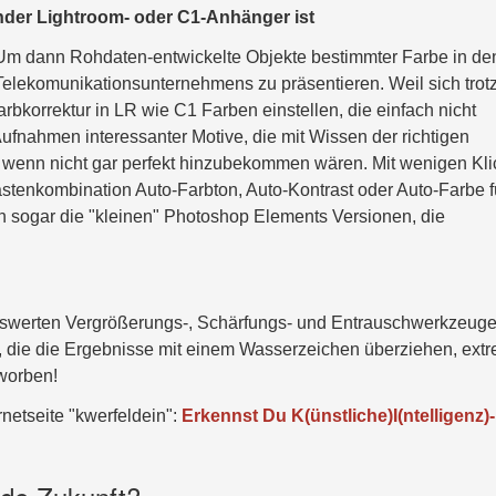
ender Lightroom- oder C1-Anhänger ist
 Um dann Rohdaten-entwickelte Objekte bestimmter Farbe in de
lekomunikationsunternehmens zu präsentieren. Weil sich trot
korrektur in LR wie C1 Farben einstellen, die einfach nicht
ufnahmen interessanter Motive, die mit Wissen der richtigen
wenn nicht gar perfekt hinzubekommen wären. Mit wenigen Kli
stenkombination Auto-Farbton, Auto-Kontrast oder Auto-Farbe f
n sogar die "kleinen" Photoshop Elements Versionen, die
reiswerten Vergrößerungs-, Schärfungs- und Entrauschwerkzeuge
, die die Ergebnisse mit einem Wasserzeichen überziehen, ext
rworben!
netseite "kwerfeldein":
Erkennst Du K(ünstliche)I(ntelligenz)-