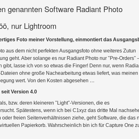
ben genannten Software Radiant Photo
ööö, nur Lightroom
rtiges Foto meiner Vorstellung, einmontiert das Ausgangsb
oto aus dem nicht perfekten Ausgangsfoto ohne weiteres Zutun
tung geht. Aber solange es nur Radiant Photo nur "Pre-Orders" 
n gibt, lasse ich von so etwas die Finger! Denn nur, wenn Radia
-Dateien ohne große Nachearbeitung etwas liefert, was meinen
rlegung wert. Von den Kosten abgesehen …
eit Version 4.0
ls, bzw. deren kleineren "Light"-Versionen, die es
rsucht. Spätestens, wenn ich bei C1xyz das dritte Mal nachseh
n oder freien Seitenverhältnissen ziehe, geht Software, die das n
den virtuellen Papierkorb. Wahrscheinlich bin ich für Capture One z