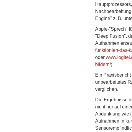
Hauptprozessors,
Nachbearbeitung t
Engine" z. B. unt
Apple-"Sprech" fü
"Deep Fusion", d
Aufnahmen erzeug
funktioniert-das
oder
www.logitel.
bildern/
)
Ein Praxisbericht
unbearbeitetes R
verglichen.
Die Ergebnisse d
nicht nur auf ein
Abdunklung wie i
Aufnahmen in kur
Sensorempfindlic