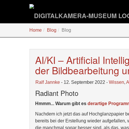
Zum
Hauptinhalt
springen
Sie
Home
Blog
Blog
sind
hier:
AI/KI – Artificial Intel
der Bildbearbeitung 
Ralf Jannke
- 12. September 2022 -
Wissen
,
A
Radiant Photo
Hmmm... Warum gibt es
derartige Progra
Nachdem ich jetzt das auf Hochglanzpapier be
bereits bei der Erstellung wieder aufgefallen
die manchmal sogar besser sind, als das, w