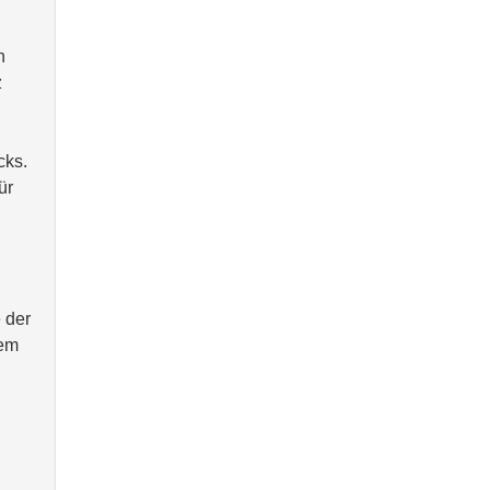
n
z
cks.
ür
 der
rem