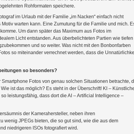
abgelehnten Rohformaten speichere.
tograf im Urlaub mit der Familie „im Nacken“ einfach nicht
es Motiv warten kann. Eine Zumutung für die Familie und mich. E
bekomme. Um dann später das Maximum aus Fotos im
dealem Licht entstanden. Aus überbelichteten Partien wie tiefen
gzubekommen und so weiter. Was nicht mit den Bonbonfarben
Fotos so miteinander verrechnet werden, dass die Unnatürlichke
beitungen so besonders?
er Smartphone Fotos von genau solchen Situationen betrachte, d
Wie ist das möglich? Es steht in der Überschrift! KI – Künstlich
 leistungsfähig, dass dort die AI – Artificial Intelligence –
Versäumnis der Kamerahersteller, neben ihren
u wenig JPEGs bieten, die so gut sind, wie die aus dem
d niedrigeren ISOs fotografiert wird.