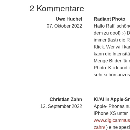
2 Kommentare
Uwe Huchel
Radiant Photo
07. Oktober 2022
Hallo Ralf, schöne
dem zu doof) :-) 
immer (fast) die 
Klick. Wer will k
kann die Intensit
Menge Bilder für 
Photo. Klick und i
sehr schön anzu
Christian Zahn
KI/AI in Apple-
12. September 2022
Apple-iPhones nu
iPhone XS unter
www.digicammuseu
zahn/
) eine spez