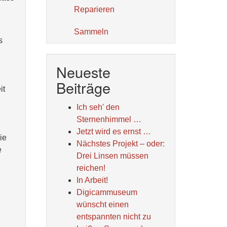
Reparieren
Sammeln
s
Neueste
Beiträge
it
Ich seh' den
Sternenhimmel …
Jetzt wird es ernst …
ie
Nächstes Projekt – oder:
e
Drei Linsen müssen
reichen!
In Arbeit!
Digicammuseum
wünscht einen
entspannten nicht zu