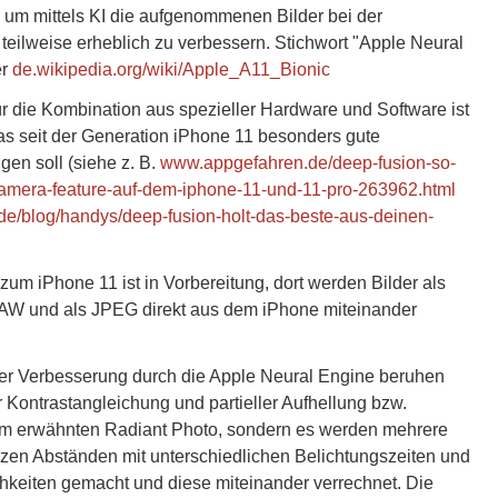
 um mittels KI die aufgenommenen Bilder bei der
eilweise erheblich zu verbessern. Stichwort "Apple Neural
er
de.wikipedia.org/wiki/Apple_A11_Bionic
r die Kombination aus spezieller Hardware und Software ist
as seit der Generation iPhone 11 besonders gute
en soll (siehe z. B.
www.appgefahren.de/deep-fusion-so-
-kamera-feature-auf-dem-iphone-11-und-11-pro-263962.html
de/blog/handys/deep-fusion-holt-das-beste-aus-deinen-
 zum iPhone 11 ist in Vorbereitung, dort werden Bilder als
AW und als JPEG direkt aus dem iPhone miteinander
er Verbesserung durch die Apple Neural Engine beruhen
er Kontrastangleichung und partieller Aufhellung bzw.
m erwähnten Radiant Photo, sondern es werden mehrere
zen Abständen mit unterschiedlichen Belichtungszeiten und
hkeiten gemacht und diese miteinander verrechnet. Die