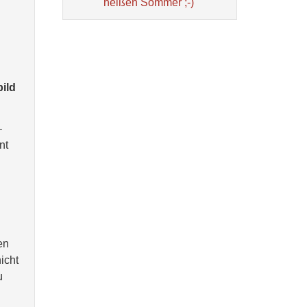
heißen Sommer ;-)
ild
–
nt
en
icht
u