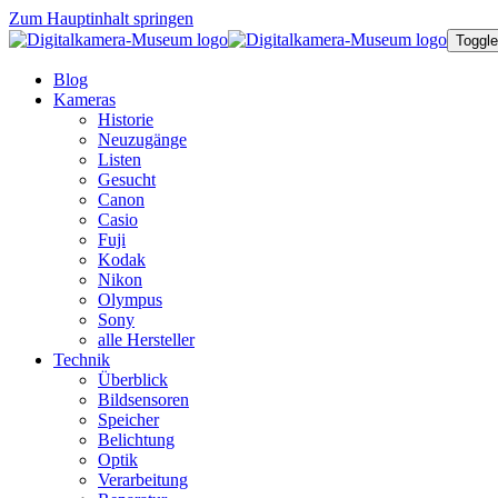
Zum Hauptinhalt springen
Toggle
Blog
Kameras
Historie
Neuzugänge
Listen
Gesucht
Canon
Casio
Fuji
Kodak
Nikon
Olympus
Sony
alle Hersteller
Technik
Überblick
Bildsensoren
Speicher
Belichtung
Optik
Verarbeitung