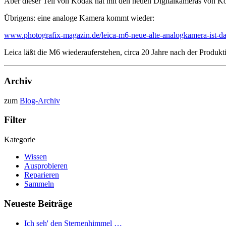
Aber dieser Teil von Kodak hat mit den neuen Digitalkameras von Kod
Übrigens: eine analoge Kamera kommt wieder:
www.photografix-magazin.de/leica-m6-neue-alte-analogkamera-ist-da
Leica läßt die M6 wiederauferstehen, circa 20 Jahre nach der Produkti
Archiv
zum
Blog-Archiv
Filter
Kategorie
Wissen
Ausprobieren
Reparieren
Sammeln
Neueste Beiträge
Ich seh' den Sternenhimmel …