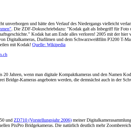
cht unverborgen und hätte den Verlauf des Niedergangs vielleicht verl
ehmen"
. Die ZDF-Dokuschriebdazu: "Kodak galt als Inbegriff für Foto 
aftsgeschichte." Kodak hat am Ende alles verloren! 2005 mit der hier 
 von Digitalkameras, Diafilmen und dem Schwarzweißfilm P3200 T-Ma
weilen mit Kodak!
Quelle: Wikipedia
n.ch
5 bis 20 Jahren, wenn man digitale Kompaktkameras und den Namen Koda
i Bridge-Kameras angeboten werden, die demnächst auch in der Schwei
850 und
ZD710 (Vorstellungsjahr 2006)
meiner Digitalkamerasammlung k
ellen PixPro Bridgekameras. Die natürlich deutlich mehr Zoombereich