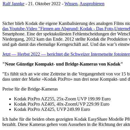
Ralf Jannke
- 21. Oktober 2022 -
Wissen
,
Ausprobieren
Sicher blieb Kodak die eigene Kanibalisierung des analogen Films ni
das Youtube-Video "Firmen am Abgrund: Kodak - Das Foto-Untern
Smartphone. Eine der spektakulärsten Fehlentscheidungen der Wirtsch
Niedergang, 2012 kam das Ende. 2012 stellte Kodak die Produktion
und gab damit das ehemalige Kerngeschäft auf. Und das war’s einst
Jetzt — Herbst 2022 — berichtet die Schweizer Internetseite fotointer
"Neue Günstige Kompakt- und Bridge-Kameras von Kodak"
"Es fühlt sich an wie eine Zeitreise in die Vergangenheit von vor 1
dass unter der Marke «Kodak PixPro» nun drei neue Kompakt- und dre
Preise für die Bridge-Kameras
Kodak PixPro AZ255, 25x-Zoom UVP 199.99 Euro
Kodak PixPro AZ405, 40x-ZoomUVP 229.99 Euro
Kodak PixPro AZ425, UVP 249.99 Euro
Ich habe für die beiden oben gezeigten Kodak EasyShare Modelle P
bezahlt. Diese Kameras gehen vom Aussehen in die Richtung der aktu