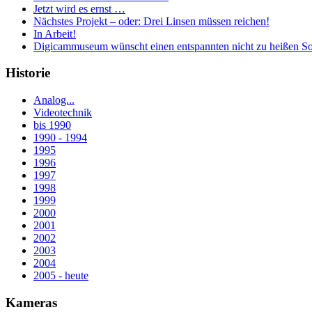
Jetzt wird es ernst …
Nächstes Projekt – oder: Drei Linsen müssen reichen!
In Arbeit!
Digicammuseum wünscht einen entspannten nicht zu heißen S
Historie
Analog...
Videotechnik
bis 1990
1990 - 1994
1995
1996
1997
1998
1999
2000
2001
2002
2003
2004
2005 - heute
Kameras