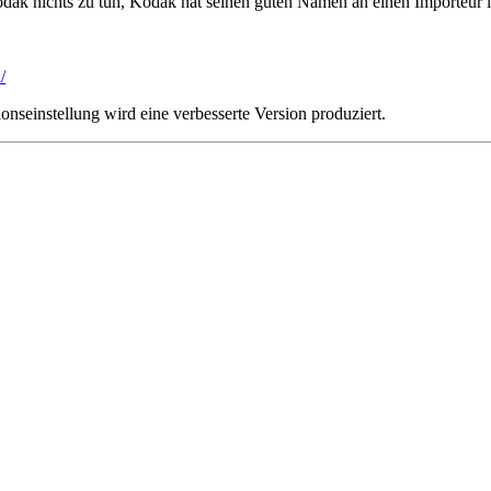
ak nichts zu tun, Kodak hat seinen guten Namen an einen Importeur li
/
onseinstellung wird eine verbesserte Version produziert.