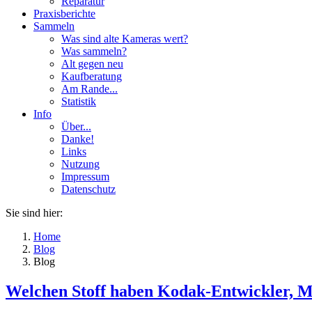
Reparatur
Praxisberichte
Sammeln
Was sind alte Kameras wert?
Was sammeln?
Alt gegen neu
Kaufberatung
Am Rande...
Statistik
Info
Über...
Danke!
Links
Nutzung
Impressum
Datenschutz
Sie sind hier:
Home
Blog
Blog
Welchen Stoff haben Kodak-Entwickler, 